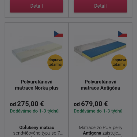
...
Detail
Detail
doprava
doprava
zdarma
zdarma
Polyuretánová
Polyuretánová
matrace Norka plus
matrace Antigóna
275,00 €
679,00 €
od
od
Dodáváme do 1-3 týdnů
Dodáváme do 1-3 týdnů
Obľúbený matrac
Matrace zo PUR peny
sendvičového typu so 7
Antigona
zaisťuje