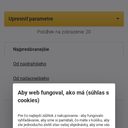
Upresniť parametre
Položiek na zobrazenie:
20
Najpredávanejšie
Od najdrahšieho
Od najlacnejšieho
Aby web fungoval, ako má (súhlas s
Najnovšie
cookies)
Zobrazujem 1 - 21 z 21
Pre čo najlepší zážitok z nakupovania - aby fungovalo
vyhľadávanie, aby sme si pamätali, čo máte v košíku, aby
ste jednoducho zistili stav vašej objednávky, aby sme vás