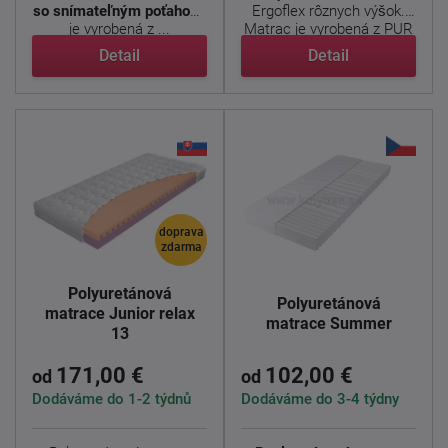
so snímateľným poťahom,
Ergoflex rôznych výšok.
je vyrobená z ...
Matrac je vyrobená z PUR
...
Detail
Detail
doprava
zdarma
Polyuretánová
Polyuretánová
matrace Junior relax
matrace Summer
13
171,00 €
102,00 €
od
od
Dodáváme do 1-2 týdnů
Dodáváme do 3-4 týdny