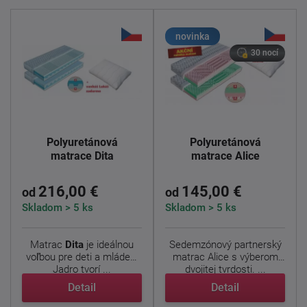
novinka
30 nocí
Polyuretánová
Polyuretánová
matrace Dita
matrace Alice
216,00 €
145,00 €
od
od
Skladom > 5 ks
Skladom > 5 ks
Matrac
Dita
je ideálnou
Sedemzónový partnerský
voľbou pre deti a mládež.
matrac Alice s výberom
Jadro tvorí ...
dvojitej tvrdosti. ...
Detail
Detail