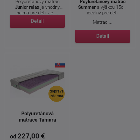
Polyuretánový matrac
Poyluretánový matrac
Junior relax
je vhodný
Summer
s výškou 15cm
najmä pre deti. Je ...
ideálny pre deti.
Detail
Matrac ...
Detail
doprava
zdarma
Polyuretánová
matrace Tamara
227,00 €
od