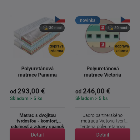
novinka
30 nocí
30 nocí
doprava
doprava
zdarma
zdarma
Polyuretánová
Polyuretánová
matrace Panama
matrace Victoria
293,00 €
246,00 €
od
od
Skladom > 5 ks
Skladom > 5 ks
Matrac s dvojitou
Jadro partnerského
tvrdosťou - komfort,
matraca Victoria tvorí
odolnosť a zdravý spánok
tvrdená polyuretánová
...
pena s ...
Detail
Detail