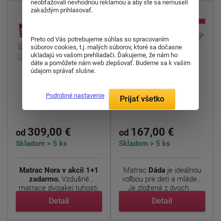
neobťažovali nevhodnou reklamou a aby ste sa nemuseli
zakaždým prihlasovať.
Preto od Vás potrebujeme súhlas so spracovaním
súborov cookies, t.j. malých súborov, ktoré sa dočasne
ukladajú vo vašom prehliadači. Ďakujeme, že nám ho
doprava
dáte a pomôžete nám web zlepšovať. Budeme sa k vašim
zdarma
údajom správať slušne.
Podrobné nastavenie
Polyuretánová
Polyuretánová
Prijať všetko
matrace Nora
matrace Dáda
309,00 €
167,00 €
od
od
Skladom > 5 ks
Skladom > 5 ks
Matrac Nora v akcii 1+1
Matrac
Dáda
je ideálnou
zadarmo.
Vzdušné
voľbou pre deti a mládež.
matrace dvojakej tuhosti.
Je zložená z dvoch ...
...
Detail
Detail