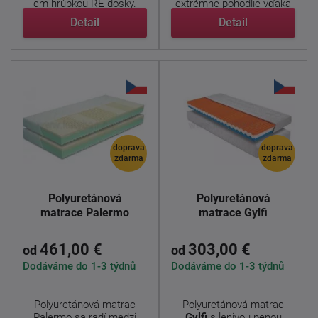
cm hrúbkou RE dosky.
extrémne pohodlie vďaka
Stred ...
...
Detail
Detail
doprava
doprava
zdarma
zdarma
Polyuretánová
Polyuretánová
matrace Palermo
matrace Gylfi
461,00 €
303,00 €
od
od
Dodáváme do 1-3 týdnů
Dodáváme do 1-3 týdnů
Polyuretánová matrac
Polyuretánová matrac
Palermo sa radí medzi
Gylfi
s lenivou penou