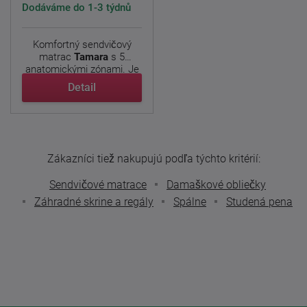
Dodáváme do 1-3 týdnů
Komfortný sendvičový
matrac
Tamara
s 5
anatomickými zónami. Je
zložená ...
Detail
Zákazníci tiež nakupujú podľa týchto kritérií:
Sendvičové matrace
Damaškové obliečky
Záhradné skrine a regály
Spálne
Studená pena