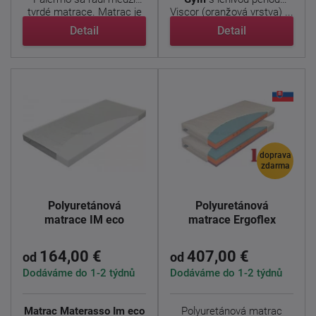
tvrdé matrace. Matrac je
Viscor (oranžová vrstva) ...
...
Detail
Detail
doprava
zdarma
Polyuretánová
Polyuretánová
matrace IM eco
matrace Ergoflex
164,00 €
407,00 €
od
od
Dodáváme do 1-2 týdnů
Dodáváme do 1-2 týdnů
Matrac Materasso Im eco
Polyuretánová matrac