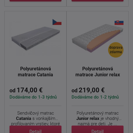
doprava
zdarma
Polyuretánová
Polyuretánová
matrace Catania
matrace Junior relax
174,00 €
219,00 €
od
od
Dodáváme do 1-3 týdnů
Dodáváme do 1-2 týdnů
Sendvičový matrac
Polyuretánový matrac
Catania
s vonkajším
Junior relax
je vhodný
profilovaním vrstiev, ktoré
najmä pre deti. Je ...
...
Detail
Detail