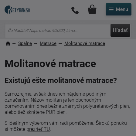
Môj účet
Hľadať
Spálne
Matrace
Molitanové matrace
Molitanové matrace
Existujú ešte molitanové matrace?
Samozrejme, avšak dnes ich nájdeme pod iným
označením. Názov molitan je len obchodným
pomenovaním dnes bežne známych polyuretánových pien,
alebo tiež skrátene PUR pien.
S ideálnym výberom vám radi pomôžeme. Širokú ponuku
si môžete
prezrieť TU
.