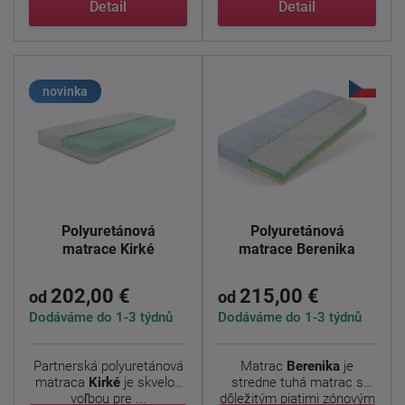
Detail
Detail
novinka
Polyuretánová
Polyuretánová
matrace Kirké
matrace Berenika
202,00 €
215,00 €
od
od
Dodáváme do 1-3 týdnů
Dodáváme do 1-3 týdnů
Partnerská polyuretánová
Matrac
Berenika
je
matraca
Kirké
je skvelou
stredne tuhá matrac s
voľbou pre ...
dôležitým piatimi zónovým