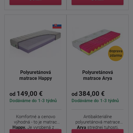
doprava
zdarma
Polyuretánová
Polyuretánová
matrace Happy
matrace Arya
149,00 €
384,00 €
od
od
Dodáváme do 1-3 týdnů
Dodáváme do 1-3 týdnů
Komfortné a cenovo
Antibakteriálne
výhodná - to je matrac
polyuretánová matrace
Happy.
Je vyrobená z ...
Arya
strednej tuhosti,
vďaka ...