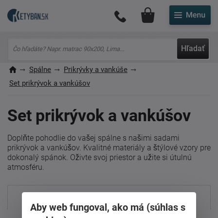
Môj účet
Hľadať
Spálne
Prikrývky a vankúše
Set prikrývok a vankúšov
Set prikrývok a vankúšov
Doplňte pohodlie do vašej spálne s našimi sadami
prikrývok a vankúšov. Kvalitné materiály a štýlové vzory pre
dokonalý spánok. Oživte svoj priestor a užite si útulnú
atmosféru.
Najpredávanejšie
Aby web fungoval, ako má (súhlas s