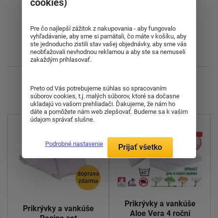
cookies)
Od najdrahšieho
Od najlacnejšieho
Pre čo najlepší zážitok z nakupovania - aby fungovalo
vyhľadávanie, aby sme si pamätali, čo máte v košíku, aby
ste jednoducho zistili stav vašej objednávky, aby sme vás
neobťažovali nevhodnou reklamou a aby ste sa nemuseli
Najnovšie
zakaždým prihlasovať.
Zobrazujem 1 - 7 z 7
Preto od Vás potrebujeme súhlas so spracovaním
súborov cookies, t.j. malých súborov, ktoré sa dočasne
ukladajú vo vašom prehliadači. Ďakujeme, že nám ho
dáte a pomôžete nám web zlepšovať. Budeme sa k vašim
údajom správať slušne.
Podrobné nastavenie
Prijať všetko
doprava
zdarma
Prikrývky a vankúše
Prikrývky a vankúše
Aloe Vera 4 roční