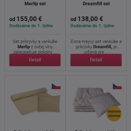
Merlip set
Dreamfill set
155,00 €
138,00 €
od
od
Dodáváme do 1. týdne
Dodáváme do 1. týdne
Set prikrývky a vankúše
Extra hrejivý set vankúše a
Merlip
z ovčej vlny
prikrývky
Dreamfill,
je
zabezpečuje pokojný ...
určená pre ...
Detail
Detail
doprava
zdarma