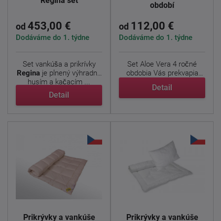
Regina set
období
453,00 €
112,00 €
od
od
Dodáváme do 1. týdne
Dodáváme do 1. týdne
Set vankúša a prikrívky
Set Aloe Vera 4 ročné
Regina
je plnený výhradne
obdobia Vás prekvapia
husím a kačacím ...
svojou dômyselnosťou. ...
Detail
Detail
Prikrývky a vankúše
Prikrývky a vankúše