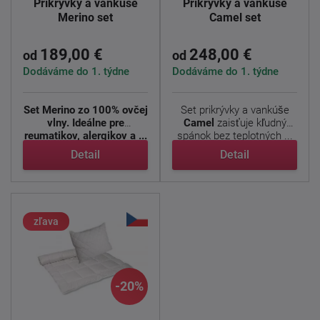
Prikrývky a vankúše
Prikrývky a vankúše
Merino set
Camel set
189,00 €
248,00 €
od
od
Dodáváme do 1. týdne
Dodáváme do 1. týdne
Set Merino zo 100% ovčej
Set prikrývky a vankúše
vlny. Ideálne pre
Camel
zaisťuje kľudný
reumatikov, alergikov a ...
spánok bez teplotných ...
Detail
Detail
zľava
-20%