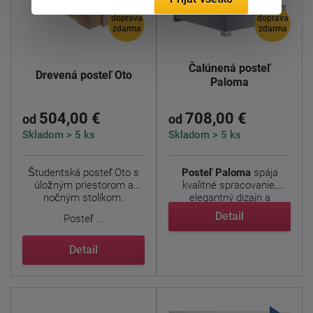
doprava
doprava
zdarma
zdarma
Čalúnená posteľ
Drevená posteľ Oto
Paloma
504,00 €
708,00 €
od
od
Skladom > 5 ks
Skladom > 5 ks
Študentská posteľ Oto s
Posteľ Paloma
spája
úložným priestorom a
kvalitné spracovanie,
nočným stolíkom.
elegantný dizajn a
maximálne ...
Detail
Posteľ ...
Detail