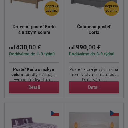
doprava
doprava
zdarma
zdarma
Drevená posteľ Karlo
Čalúnená posteľ
s nízkým čelem
Doria
430,00 €
990,00 €
od
od
Dodáváme do 1-3 týdnů
Dodáváme do 8-9 týdnů
Posteľ Karlo s nízkym
Posteľ, ktorá je výnimočná
čelom
(predtým Alice) je
tromi vrstvami matracov.
vyrobená z kvalitnej ...
Doria Vám ...
Detail
Detail