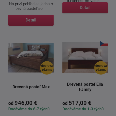
funkčnosť do Vašej ...
Na prvý pohľad sa jedná o
Detail
pevnú posteľ so ...
Detail
doprava
doprava
zdarma
zdarma
Drevená posteľ Ella
Drevená posteľ Max
Family
946,00 €
517,00 €
od
od
Dodáváme do 6-7 týdnů
Dodáváme do 1-3 týdnů