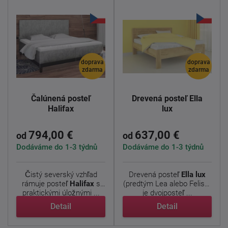
doprava
doprava
zdarma
zdarma
Čalúnená posteľ
Drevená posteľ Ella
Halifax
lux
794,00 €
637,00 €
od
od
Dodáváme do 1-3 týdnů
Dodáváme do 1-3 týdnů
Čistý severský vzhľad
Drevená posteľ
Ella lux
rámuje posteľ
Halifax
s
(predtým Lea alebo Felisa)
praktickými úložnými ...
je dvojposteľ ...
Detail
Detail