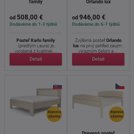
family
Orlando lux
508,00 €
946,00 €
od
od
Dodáváme do 1-3 týdnů
Dodáváme do 6-7 týdnů
Posteľ Karlo family
Zvýšená posteľ
Orlando
(predtým Laura) je
lux
na prvý pohľad zaujme
vyrobená z kvalitnej ...
výrazným čelom a ...
Detail
Detail
doprava
doprava
zdarma
zdarma
Drevená posteľ