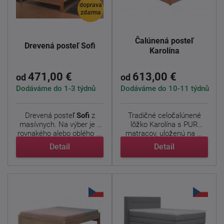
doprava
zdarma
Čalúnená posteľ
Drevená posteľ Sofi
Karolína
471,00 €
613,00 €
od
od
Dodáváme do 1-3 týdnů
Dodáváme do 10-11 týdnů
Drevená posteľ
Sofi
z
Tradičné celočalúnené
masívnych. Na výber je z
lôžko Karolína s PUR
rovnakého alebo oblého ...
matracov, uloženú na ...
Detail
Detail