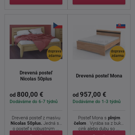
doprava
doprava
zdarma
zdarma
Drevená posteľ
Drevená posteľ Mona
Nicolas 50plus
800,00 €
957,00 €
od
od
Dodáváme do 6-7 týdnů
Dodáváme do 1-3 týdnů
Drevená posteľ z masívu
Posteľ Mona s
plným
Nicolas 50plus.
Jedná sa
čelom
. Vyrába sa z buku-
o posteľ s robustným ...
cink alebo dubu so ...