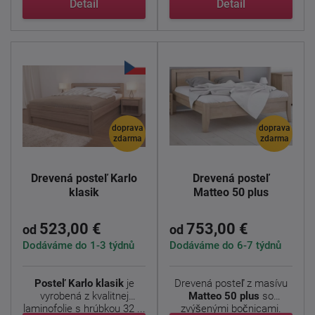
Detail
Detail
doprava
doprava
zdarma
zdarma
Drevená posteľ Karlo
Drevená posteľ
klasik
Matteo 50 plus
523,00 €
753,00 €
od
od
Dodáváme do 1-3 týdnů
Dodáváme do 6-7 týdnů
Posteľ Karlo klasik
je
Drevená posteľ z masívu
vyrobená z kvalitnej
Matteo 50 plus
so
laminofolie s hrúbkou 32 ...
zvýšenými bočnicami.