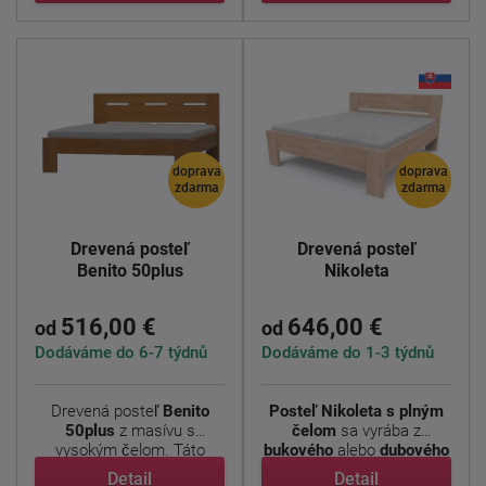
doprava
doprava
zdarma
zdarma
Drevená posteľ
Drevená posteľ
Benito 50plus
Nikoleta
516,00 €
646,00 €
od
od
Dodáváme do 6-7 týdnů
Dodáváme do 1-3 týdnů
Drevená posteľ
Benito
Posteľ Nikoleta s plným
50plus
z masívu s
čelom
sa vyrába z
vysokým čelom. Táto
bukového
alebo
dubového
posteľ je ...
...
Detail
Detail