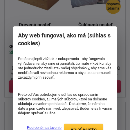
doprava
zdarma
Drevená posteľ
Čalúnená posteľ
Rango
Continental
Aby web fungoval, ako má (súhlas s
cookies)
432,00 €
1 822,00 €
od
od
Skladom > 5 ks
Skladom > 5 ks
Pre čo najlepší zážitok z nakupovania - aby fungovalo
vyhľadávanie, aby sme si pamätali, čo máte v košíku, aby
Drevená posteľ Rango s
Predstavujeme skutočnú
ste jednoducho zistili stav vašej objednávky, aby sme vás
neobťažovali nevhodnou reklamou a aby ste sa nemuseli
veľkým deleným úložným
kontinentálnu posteľ
zakaždým prihlasovať.
priestorom a zasúvacím ...
Continental
pre spánok
bez ...
Detail
Detail
Preto od Vás potrebujeme súhlas so spracovaním
súborov cookies, t.j. malých súborov, ktoré sa dočasne
ukladajú vo vašom prehliadači. Ďakujeme, že nám ho
dáte a pomôžete nám web zlepšovať. Budeme sa k vašim
údajom správať slušne.
Podrobné nastavenie
Prijať všetko