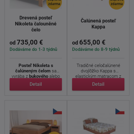
zdarma
zdarma
Drevená posteľ
Čalúnená posteľ
Nikoleta čalouněné
Kappa
čelo
735,00 €
655,00 €
od
od
Dodáváme do 1-3 týdnů
Dodáváme do 8-9 týdnů
Posteľ Nikoleta s
Tradičné celočalúnené
čalúneným čelom
sa
dvojlôžko Kappa s
vyrába z
bukového
alebo
elastickým matracom z
dubového ...
PUR ...
Detail
Detail