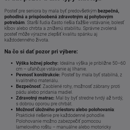
Posteľ pre seniora by mala byť predovšetkým
bezpečná,
pohodlná a prispôsobená zdravotným aj pohybovým
potrebám
. Starší ľudia často riešia ťažšie vstávanie, bolesť
kĺbov alebo chrbta a zníženú stabilitu. Správne zvolená
posteľ môže výrazne zlepšiť kvalitu spánku aj
každodenného života.
Na čo si dať pozor pri výbere:
Výška ložnej plochy:
Ideálna výška je približne 50–60
cm – uľahčuje vstávanie aj líhanie.
Pevnosť konštrukcie:
Posteľ by mala byť stabilná, z
kvalitného materiálu.
Bezpečnosť
: Zaoblené rohy, možnosť zábrany proti
pádu alebo pridania madiel.
Zdravotný matrac:
Mal by byť stredne tvrdý až tvrdý,
s dobrou oporou pre chrbát.
Možnosť úložného priestoru alebo polohovania
:
Praktické riešenie pre každodenné pohodlie.
Polohovanie možno zabezpečiť pomocou
lamelového roštu – manuálne alebo motoricky