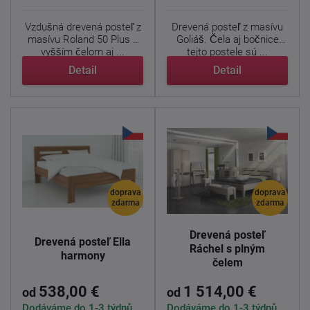
Vzdušná drevená posteľ z
Drevená posteľ z masívu
masívu Roland 50 Plus s
Goliáš. Čela aj bočnice
vyšším čelom aj ...
tejto postele sú ...
Detail
Detail
doprava
doprava
zdarma
zdarma
Drevená posteľ
Drevená posteľ Ella
Ráchel s plným
harmony
čelem
538,00 €
1 514,00 €
od
od
Dodáváme do 1-3 týdnů
Dodáváme do 1-3 týdnů