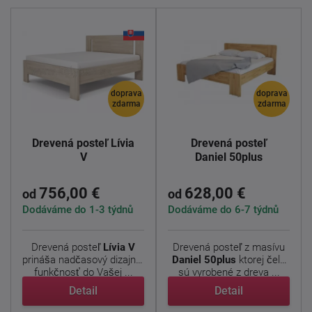
doprava
doprava
zdarma
zdarma
Drevená posteľ Lívia
Drevená posteľ
V
Daniel 50plus
756,00 €
628,00 €
od
od
Dodáváme do 1-3 týdnů
Dodáváme do 6-7 týdnů
Drevená posteľ
Lívia V
Drevená posteľ z masívu
prináša nadčasový dizajn a
Daniel
50plus
ktorej čela
funkčnosť do Vašej ...
sú vyrobené z dreva ...
Detail
Detail