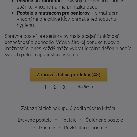
Postele so zábranou
– zvyšujú bezpečnosť počas
spánku, vhodné najmä pri riziku pádu.
Postele s matracom pre seniorov
– s matracmi
vhodnými pre citlivé kĺby, chrbát a jednoduchú
hygienu.
Správna posteľ pre seniora by mala spájať funkčnosť,
bezpečnosť a pohodlie. Vďaka širokej ponuke typov a
možností si dnes každý môže vybrať ideálne riešenie podľa
svojich potrieb aj priestoru v spálni.
Zobraziť ďalšie produkty (48)
1
2
3
ďalšie
Zákazníci tiež nakupujú podľa týchto kritérií:
Drevené postele
Postele
Čalúnené postele
Postele
Rozkladacie postele