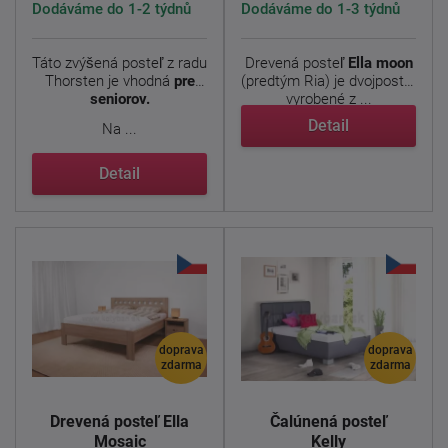
Dodáváme do 1-2 týdnů
Dodáváme do 1-3 týdnů
Táto zvýšená posteľ z radu
Drevená posteľ
Ella moon
Thorsten je vhodná
pre
(predtým Ria) je dvojposteľ
seniorov.
vyrobené z ...
Detail
Na ...
Detail
doprava
doprava
zdarma
zdarma
Drevená posteľ Ella
Čalúnená posteľ
Mosaic
Kelly