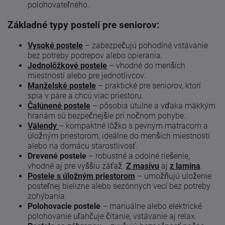
polohovateľného.
Základné typy postelí pre seniorov:
Vysoké postele
– zabezpečujú pohodlné vstávanie
bez potreby podrepov alebo opierania.
Jednolôžkové postele
– vhodné do menších
miestností alebo pre jednotlivcov.
Manželské postele
– praktické pre seniorov, ktorí
spia v páre a chcú viac priestoru.
Čalúnené postele
– pôsobia útulne a vďaka mäkkým
hranám sú bezpečnejšie pri nočnom pohybe.
Válendy
– kompaktné lôžko s pevným matracom a
úložným priestorom, ideálne do menších miestností
alebo na domácu starostlivosť.
Drevené postele
– robustné a odolné riešenie,
vhodné aj pre vyššiu záťaž.
Z masívu
aj
z lamina
.
Postele s úložným priestorom
– umožňujú uloženie
posteľnej bielizne alebo sezónnych vecí bez potreby
zohýbania.
Polohovacie postele
– manuálne alebo elektrické
polohovanie uľahčuje čítanie, vstávanie aj relax.