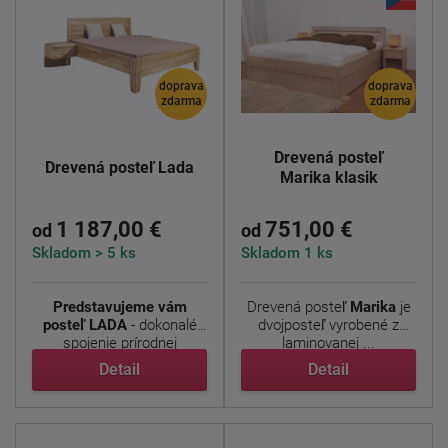
doprava
doprava
zdarma
zdarma
Drevená posteľ
Drevená posteľ Lada
Marika klasik
1 187,00 €
751,00 €
od
od
Skladom > 5 ks
Skladom 1 ks
Predstavujeme vám
Drevená posteľ
Marika
je
posteľ LADA
- dokonalé
dvojposteľ vyrobené z
spojenie prírodnej
laminovanej ...
elegancie, ...
Detail
Detail