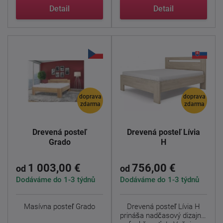
Jedná ...
Detail
Detail
doprava
doprava
zdarma
zdarma
Drevená posteľ
Drevená posteľ Lívia
Grado
H
1 003,00 €
756,00 €
od
od
Dodáváme do 1-3 týdnů
Dodáváme do 1-3 týdnů
Masívna posteľ Grado
Drevená posteľ Lívia H
prináša nadčasový dizajn a