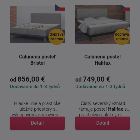
doprava
doprava
zdarma
zdarma
Čalúnená posteľ
Čalúnená posteľ
Bristol
Halifax
856,00 €
749,00 €
od
od
Dodáváme do 1-3 týdnů
Dodáváme do 1-3 týdnů
Hladké línie a praktické
Čistý severský vzhľad
úložné priestory s
rámuje posteľ
Halifax
s
výklopnými lamelovými ...
praktickými úložnými ...
Detail
Detail