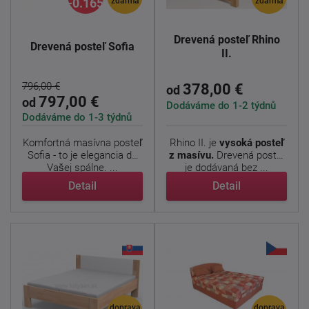
-0.165%
zdarma
zdarma
Drevená posteľ Rhino
Drevená posteľ Sofia
II.
796,00 €
378,00 €
od
797,00 €
od
Dodáváme do 1-2 týdnů
Dodáváme do 1-3 týdnů
Komfortná masívna posteľ
Rhino II. je
vysoká posteľ
Sofia - to je elegancia do
z masívu.
Drevená posteľ
Vašej spálne. ...
je dodávaná bez ...
Detail
Detail
doprava
doprava