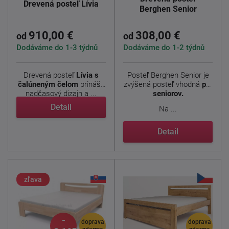
Drevená posteľ Lívia
Berghen Senior
910,00 €
308,00 €
od
od
Dodáváme do 1-3 týdnů
Dodáváme do 1-2 týdnů
Drevená posteľ
Lívia s
Posteľ Berghen Senior je
čalúneným čelom
prináša
zvýšená posteľ vhodná
pre
nadčasový dizajn a ...
seniorov.
Detail
Na ...
Detail
zľava
-
doprava
doprava