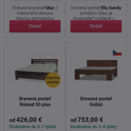
Robustná posteľ
Max
z
Drevená posteľ
Ella family
masívneho dreva s
(predtým Sibu) je
hlavnou dominantou
dvojposteľ vyrobené z ...
trámov v ...
Detail
Detail
doprava
zdarma
Drevená posteľ
Drevená posteľ
Roland 50 plus
Goliáš
426,00 €
753,00 €
od
od
Dodáváme do 6-7 týdnů
Dodáváme do 2-4 týdny