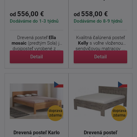
556,00 €
558,00 €
od
od
Dodáváme do 1-3 týdnů
Dodáváme do 8-9 týdnů
Drevená posteľ
Ella
Kvalitná čalúnená posteľ
mosaic
(predtým Sola) je
Kelly
s voľne vloženou
dvojposteľ vyrobené z ...
sendvičovou matracov ...
Detail
Detail
doprava
doprava
zdarma
zdarma
Drevená posteľ Karlo
Drevená posteľ