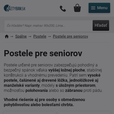
Môj účet
Hľadať
Spálne
Postele
Postele pre seniorov
Postele pre seniorov
Postele určené pre seniorov zabezpečujú pohodlný a
bezpečný spánok vďaka
vyššej ložnej ploche
, stabilnej
konštrukcii a vhodnému prevedeniu. Patrí sem
vysoké
postele, čalúnené aj drevené lôžka, jednolôžkové aj
manželské varianty
, modely
s úložným priestorom
,
možnosťou
polohovania
alebo so
zábranou
proti pádu.
Vhodné riešenie aj pre osoby s obmedzenou
pohyblivosťou alebo bolesťami chrbta.