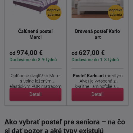
doprava
doprava
zdarma
zdarma
Čalúnená posteľ
Drevená posteľ Karlo
Merci
art
974,00 €
627,00 €
od
od
Dodáváme do 8-9 týdnů
Dodáváme do 1-3 týdnů
Obľúbené dvojlôžko Merci
Posteľ Karlo art
(predtým
s voľne loženým
Alva) je vyrobená z
elastickým PUR matracom
kvalitnej laminofolie s ...
Alena ...
Detail
Detail
Ako vybrať posteľ pre seniora – na čo
si dať pozor a aké typy existujú