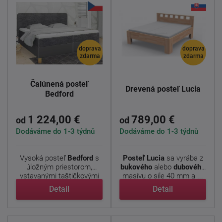
doprava
doprava
zdarma
zdarma
Čalúnená posteľ
Drevená posteľ Lucia
Bedford
1 224,00 €
789,00 €
od
od
Dodáváme do 1-3 týdnů
Dodáváme do 1-3 týdnů
Vysoká posteľ
Bedford
s
Posteľ Lucia
sa vyrába z
úložným priestorom,
bukového
alebo
dubového
vstavanými taštičkovými
masívu o sile 40 mm a ...
...
Detail
Detail