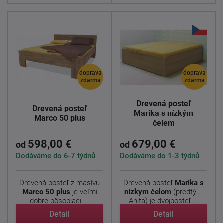
doprava
doprava
zdarma
zdarma
Drevená posteľ
Drevená posteľ
Marika s nízkým
Marco 50 plus
čelem
598,00 €
679,00 €
od
od
Dodáváme do 6-7 týdnů
Dodáváme do 1-3 týdnů
Drevená posteľ z masívu
Drevená posteľ
Marika s
Marco 50 plus
je veľmi
nízkym čelom
(predtým
dobre pôsobiaci ...
Anita) je dvojposteľ ...
Detail
Detail