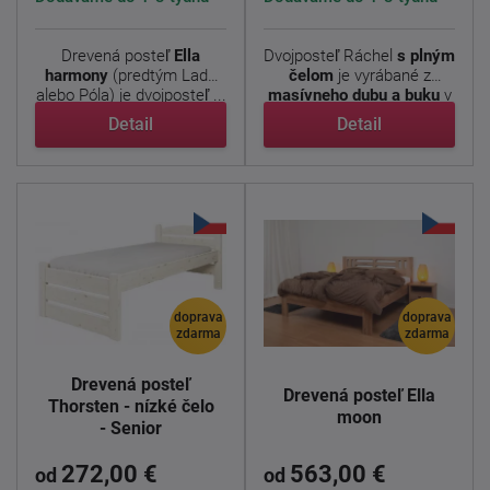
Drevená posteľ
Ella
Dvojposteľ Ráchel
s plným
harmony
(predtým Lada
čelom
je vyrábané z
alebo Póla) je dvojposteľ ...
masívneho dubu a buku
v
...
Detail
Detail
doprava
doprava
zdarma
zdarma
Drevená posteľ
Drevená posteľ Ella
Thorsten - nízké čelo
moon
- Senior
272,00 €
563,00 €
od
od