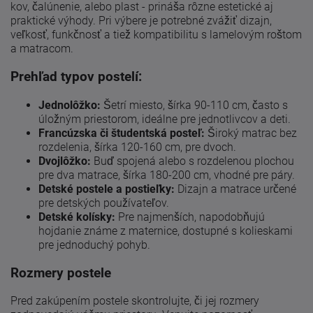
kov, čalúnenie, alebo plast - prináša rôzne estetické aj
praktické výhody. Pri výbere je potrebné zvážiť dizajn,
veľkosť, funkčnosť a tiež kompatibilitu s lamelovým roštom
a matracom.
Prehľad typov postelí:
Jednolôžko:
Šetrí miesto, šírka 90-110 cm, často s
úložným priestorom, ideálne pre jednotlivcov a deti.
Francúzska či študentská posteľ:
Široký matrac bez
rozdelenia, šírka 120-160 cm, pre dvoch.
Dvojlôžko:
Buď spojená alebo s rozdelenou plochou
pre dva matrace, šírka 180-200 cm, vhodné pre páry.
Detské postele a postieľky:
Dizajn a matrace určené
pre detských používateľov.
Detské kolísky:
Pre najmenších, napodobňujú
hojdanie známe z maternice, dostupné s kolieskami
pre jednoduchý pohyb.
Rozmery postele
Pred zakúpením postele skontrolujte, či jej rozmery