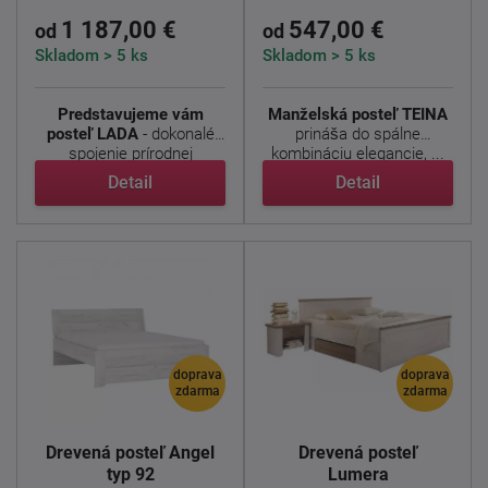
1 187,00 €
547,00 €
od
od
Skladom > 5 ks
Skladom > 5 ks
Predstavujeme vám
Manželská posteľ TEINA
posteľ LADA
- dokonalé
prináša do spálne
spojenie prírodnej
kombináciu elegancie, ...
elegancie, ...
Detail
Detail
doprava
doprava
zdarma
zdarma
Drevená posteľ Angel
Drevená posteľ
typ 92
Lumera