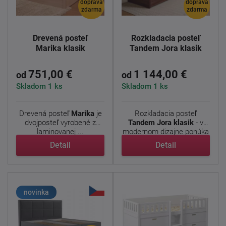
doprava
doprava
zdarma
zdarma
Drevená posteľ
Rozkladacia posteľ
Marika klasik
Tandem Jora klasik
751,00 €
1 144,00 €
od
od
Skladom 1 ks
Skladom 1 ks
Drevená posteľ
Marika
je
Rozkladacia posteľ
dvojposteľ vyrobené z
Tandem Jora klasik
- v
laminovanej ...
modernom dizajne ponúka
...
Detail
Detail
novinka