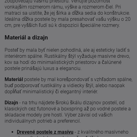
zodpovedajú vášmu priestoru. Venujte pozornosť
vonkajším rozmerom rámu, výške a rozmerom čiel. Pri
matraci sa uistite, že jej šírka a dĺžka sedia do konštrukcie.
Ideálna dĺžka postele by mala presahovať vašu výšku o 20
cm, pre vyšších ľudí sú k dispozícii špeciálne rozmery.
Materiál a dizajn
Posteľ by mala byť nielen pohodlná, ale aj esteticky ladiť s
interiérom spálne. Rustikálny štýl vyžaduje masívne drevo,
kov sa hodí do minimalistických priestorov a čalúnené
postele prinášajú luxus a eleganciu.
Materiál
postele by mal korešpondovať s vzhľadom spálne,
buď podporovať rustikálny a vidiecky štýl, alebo naopak
dopĺňať minimalistický či elegantný interiér.
Dizajn
- na trhu nájdete širokú škálu dizajnov postelí, od
klasických cez futonové a boxspring až po vodné postele a
skladacie modely pre hostí. Výber závisí od vašich
individuálnych potrieb a preferencií.
Drevené postele z masívu
- z kvalitného masívneho