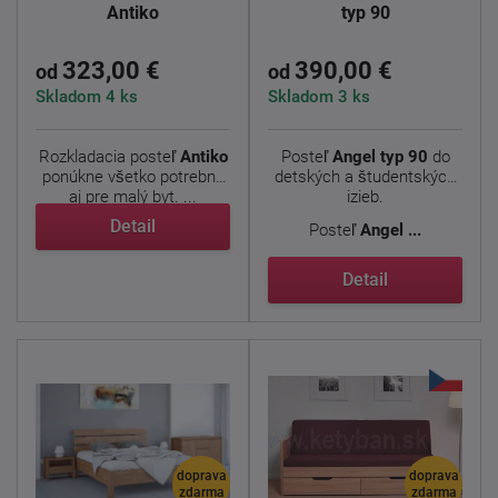
Antiko
typ 90
323,00 €
390,00 €
od
od
Skladom 4 ks
Skladom 3 ks
Rozkladacia posteľ
Antiko
Posteľ
Angel typ 90
do
ponúkne všetko potrebné
detských a študentských
aj pre malý byt. ...
izieb.
Detail
Posteľ
Angel ...
Detail
doprava
doprava
zdarma
zdarma