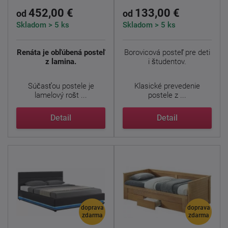
452,00 €
133,00 €
od
od
Skladom > 5 ks
Skladom > 5 ks
Renáta je obľúbená posteľ
Borovicová posteľ pre deti
z lamina.
i študentov.
Súčasťou postele je
Klasické prevedenie
lamelový rošt ...
postele z ...
Detail
Detail
doprava
doprava
zdarma
zdarma