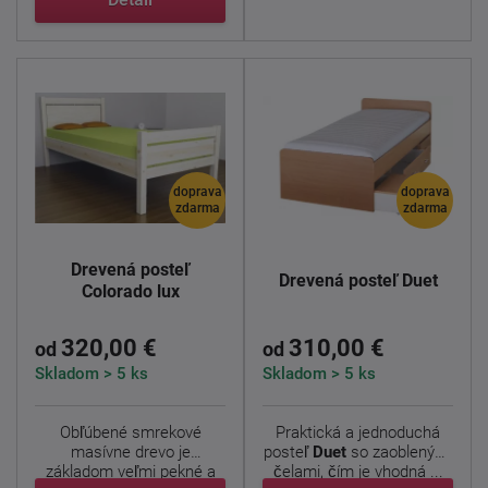
doprava
doprava
zdarma
zdarma
Drevená posteľ
Drevená posteľ Duet
Colorado lux
320,00 €
310,00 €
od
od
Skladom > 5 ks
Skladom > 5 ks
Obľúbené smrekové
Praktická a jednoduchá
masívne drevo je
posteľ
Duet
so zaoblenými
základom veľmi pekné a
čelami, čím je vhodná ...