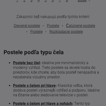
1
2
3
4
5
6
7
8
ďalšie
Zákazníci tiež nakupujú podľa týchto kritérií:
Drevené postele
Postele
Čalúnené postele
Postele
Rozkladacie postele
Postele podľa typu čela
Postele bez čiel
:
Ideálne pre minimalistický a
moderný vzhľad. Tieto postele sa skvele hodia do
priestorov, kde chcete, aby bola posteľ nenápadná a
nezaberala vizuálny priestor.
Postele s čelom pri hlave
:
Klasická voľba, ktorá
dodáva posteli výraznejší vzhľad a podporu. Ideálne
na čítanie alebo sledovanie televízie v posteli.
Postele s čelom pri hlave a nohách
:
Tento typ