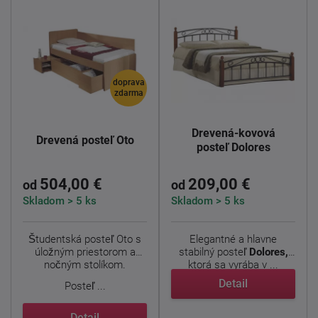
doprava
zdarma
Drevená-kovová
Drevená posteľ Oto
posteľ Dolores
504,00 €
209,00 €
od
od
Skladom > 5 ks
Skladom > 5 ks
Študentská posteľ Oto s
Elegantné a hlavne
úložným priestorom a
stabilný posteľ
Dolores,
nočným stolíkom.
ktorá sa vyrába v ...
Detail
Posteľ ...
Detail