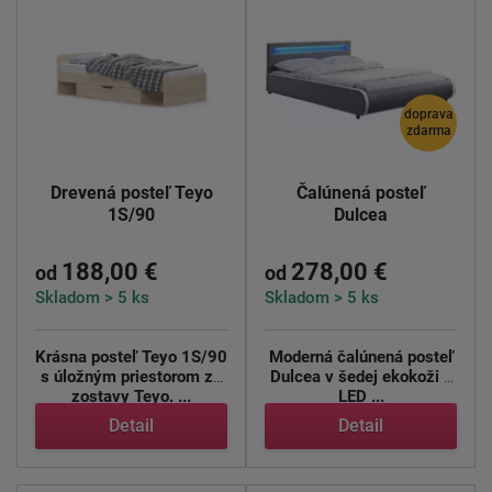
doprava
zdarma
Drevená posteľ Teyo
Čalúnená posteľ
1S/90
Dulcea
188,00 €
278,00 €
od
od
Skladom > 5 ks
Skladom > 5 ks
Krásna posteľ Teyo 1S/90
Moderná čalúnená posteľ
s úložným priestorom zo
Dulcea v šedej ekokoži s
zostavy Teyo. ...
LED ...
Detail
Detail