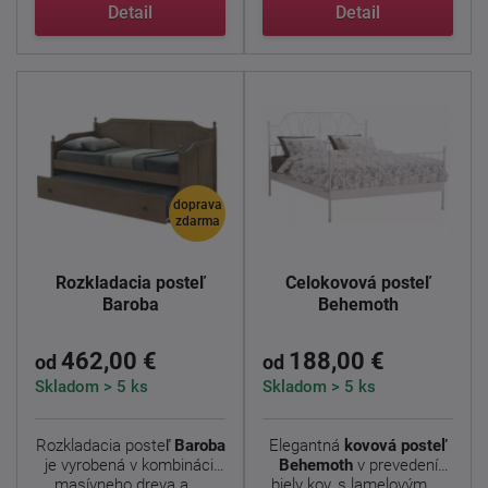
jednoducho ...
Detail
Detail
doprava
zdarma
Rozkladacia posteľ
Celokovová posteľ
Baroba
Behemoth
462,00 €
188,00 €
od
od
Skladom > 5 ks
Skladom > 5 ks
Rozkladacia posteľ
Baroba
Elegantná
kovová posteľ
je vyrobená v kombinácii
Behemoth
v prevedení
masívneho dreva a ...
biely kov, s lamelovým ...