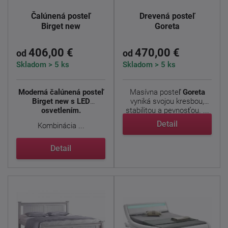
Čalúnená posteľ
Drevená posteľ
Birget new
Goreta
406,00 €
470,00 €
od
od
Skladom > 5 ks
Skladom > 5 ks
Moderná čalúnená posteľ
Masívna posteľ
Goreta
Birget new s LED
vyniká svojou kresbou,
osvetlením.
stabilitou a pevnosťou. ...
Detail
Kombinácia ...
Detail