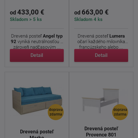
433,00 €
663,00 €
od
od
Skladom > 5 ks
Skladom 4 ks
Drevená posteľ
Angel typ
Drevená posteľ
Lumera
92
vyniká neutrálnosťou a
očarí každého milovníka
zároveň nadčasovým ...
francúzskeho alebo ...
Detail
Detail
doprava
doprava
zdarma
zdarma
Drevená posteľ
Drevená posteľ
Provence 801
Marko