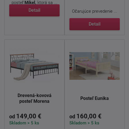
posteľ
Mikel,
ktorá sa ...
Detail
Očarujúce prevedenie ...
Detail
Drevená-kovová
Posteľ Eunika
posteľ Morena
149,00 €
160,00 €
od
od
Skladom > 5 ks
Skladom > 5 ks