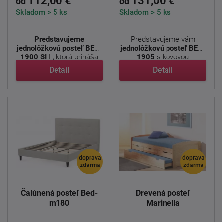
112,00 €
131,00 €
od
od
Skladom > 5 ks
Skladom > 5 ks
Predstavujeme
Predstavujeme vám
jednolôžkovú posteľ BED-
jednolôžkovú posteľ BED-
1900 SI
L, ktorá prináša
1905
s kovovou
moderný ...
konštrukciou ...
Detail
Detail
doprava
doprava
zdarma
zdarma
Čalúnená posteľ Bed-
Drevená posteľ
m180
Marinella