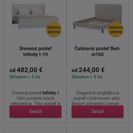
doprava
doprava
zdarma
zdarma
Drevená posteľ
Čalúnená posteľ Bed-
Infinity I-19
m160
482,00 €
244,00 €
od
od
Skladom > 5 ks
Skladom > 5 ks
Drevená posteľ
Infinity
k
Elegantná dvojlôžková
Vám prinesie kúsok
posteľ v krémovom alebo
nekonečna. Táto posteľ je
šedom prevedení vnesie ...
...
Detail
Detail