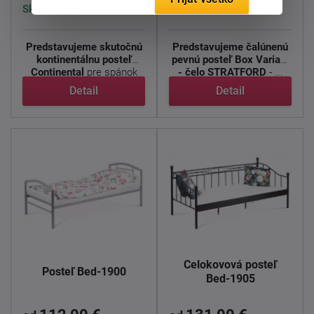
Skladom > 5 ks
Skladom > 5 ks
Predstavujeme skutočnú
Predstavujeme čalúnenú
kontinentálnu posteľ
pevnú posteľ Box Variant
Continental
pre spánok
- čelo STRATFORD
- ...
bez ...
Detail
Detail
Celokovová posteľ
Posteľ Bed-1900
Bed-1905