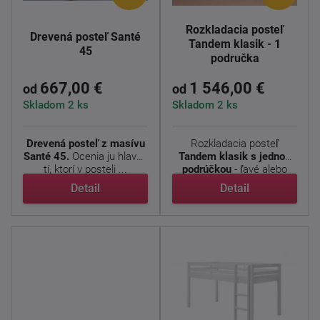
Rozkladacia posteľ
Drevená posteľ Santé
Tandem klasik - 1
45
područka
667,00 €
1 546,00 €
od
od
Skladom 2 ks
Skladom 2 ks
Drevená posteľ z masívu
Rozkladacia posteľ
Santé 45.
Ocenia ju hlavne
Tandem klasik s jednou
tí, ktorí v posteli ...
podrúčkou
- ľavé alebo
pravé ...
Detail
Detail