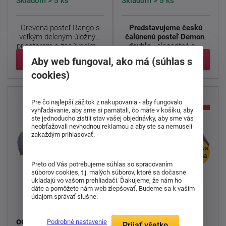
Skladom > 5 ks
Skladom > 5 ks
Drevená posteľ Rango s
Predstavujeme českú
veľkým deleným úložným
čalúnenú posteľ Demont
priestorom a zasúvacím ...
double
- elegantné a ...
Detail
Detail
Aby web fungoval, ako má (súhlas s
cookies)
Pre čo najlepší zážitok z nakupovania - aby fungovalo
vyhľadávanie, aby sme si pamätali, čo máte v košíku, aby
ste jednoducho zistili stav vašej objednávky, aby sme vás
neobťažovali nevhodnou reklamou a aby ste sa nemuseli
zakaždým prihlasovať.
doprava
doprava
zdarma
zdarma
Preto od Vás potrebujeme súhlas so spracovaním
súborov cookies, t.j. malých súborov, ktoré sa dočasne
Čalúnená posteľ Box
ukladajú vo vašom prehliadači. Ďakujeme, že nám ho
Čalúnená posteľ
dáte a pomôžete nám web zlepšovať. Budeme sa k vašim
Variant - čelo
Continental
údajom správať slušne.
STRATFORD
1 822,00 €
911,00 €
od
od
Podrobné nastavenie
Prijať všetko