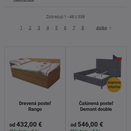
Zobrazuji 1 - 48 z 358
1
2
3
4
5
6
7
8
ďalšie
doprava
zdarma
Drevená posteľ
Čalúnená posteľ
Rango
Demont double
432,00 €
546,00 €
od
od