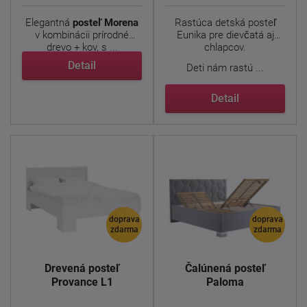
Elegantná
posteľ Morena
Rastúca detská posteľ
v kombinácii prírodné
Eunika pre dievčatá aj
drevo + kov, s ...
chlapcov.
Detail
Deti nám rastú ...
Detail
doprava
doprava
zdarma
zdarma
Drevená posteľ
Čalúnená posteľ
Provance L1
Paloma