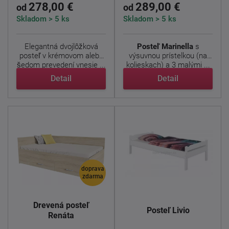
278,00 €
289,00 €
od
od
Skladom > 5 ks
Skladom > 5 ks
Elegantná dvojlôžková
Posteľ Marinella
s
posteľ v krémovom alebo
výsuvnou prístelkou (na
šedom prevedení vnesie ...
kolieskach) a 3 malými ...
Detail
Detail
doprava
zdarma
Drevená posteľ
Posteľ Livio
Renáta