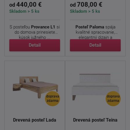
440,00 €
708,00 €
od
od
Skladom > 5 ks
Skladom > 5 ks
S posteľou
Provance L1
si
Posteľ Paloma
spája
do domova prinesiete
kvalitné spracovanie,
kúsok južného ...
elegantný dizajn a
maximálne ...
Detail
Detail
doprava
doprava
zdarma
zdarma
Drevená posteľ Lada
Drevená posteľ Teina