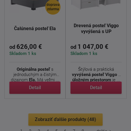
doprava
zdarma
Drevená posteľ Viggo
Čalúnená posteľ Ela
vyvýšená s UP
626,00 €
1 047,00 €
od
od
Skladom 1 ks
Skladom 1 ks
Originálna posteľ
s
Štýlová a praktická
jednoduchým a čistým
vyvýšená posteľ Viggo s
dizajnom
Ela.
Má veľmi ...
úložným priestorom
je ...
Detail
Detail
Zobraziť ďalšie produkty (48)