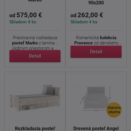
90x200
575,00 €
262,00 €
od
od
Skladom 4 ks
Skladom 4 ks
Priestranná rozkladacia
Romantická
kolekcia
posteľ Marko
z
lamina
s
Provence
od dánskeho
úložným priestorom a ...
výrobcu prináša do ...
Detail
Detail
doprava
zdarma
Rozkladacia posteľ
Drevená posteľ Angel