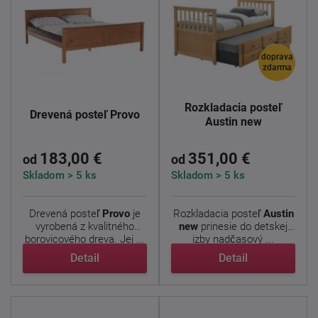
doprava
zdarma
Rozkladacia posteľ
Drevená posteľ Provo
Austin new
183,00 €
351,00 €
od
od
Skladom > 5 ks
Skladom > 5 ks
Drevená posteľ
Provo
je
Rozkladacia posteľ
Austin
vyrobená z kvalitného
new
prinesie do detskej
borovicového dreva. Jej ...
izby nadčasový ...
Detail
Detail