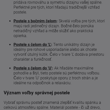
pridáva rovnováhu a symetriu dizajnu vašej spálne.
Perfektné pre tých, ktorí hľadajú tradičnejší vzhľad
postele.
Postele s bočným čelom
:
Skvelá voľba pre tých, ktorí
majú radi jedinečný dizajn. Bočné čelo ponúka
netradičný vzhľad a môže slúžiť ako praktická
opierka.
Postele s čelom do 'L'
:
Tento unikátny dizajn je
ideálny pre rohové usporiadanie alebo ak chcete
vytvoriť útulný kútik. Čelo v tvare 'L' dodáva priestoru
charakter a funkčnosť.
Postele s čelom do 'U'
:
Ak hľadáte maximálne
pohodlie a štýl, tieto postele sú perfektnou voľbou.
Čelo v tvare 'U' poskytuje oporu z troch strán a je
ideálne na odpočinok a relaxáciu.
Význam voľby správnej postele
Vybrať správnu posteľ znamená zlepšiť kvalitu spánku a
celkovú atmosféru spálne. Materiál postele - či už drevo,