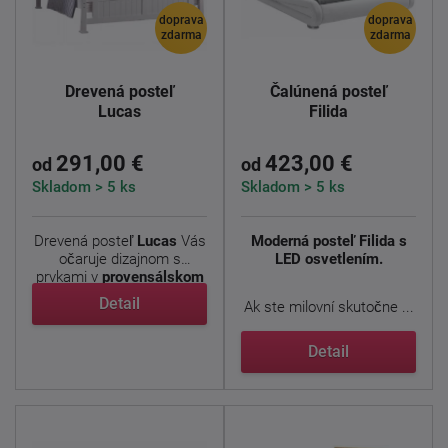
doprava
doprava
zdarma
zdarma
Drevená posteľ
Čalúnená posteľ
Lucas
Filida
291,00 €
423,00 €
od
od
Skladom > 5 ks
Skladom > 5 ks
Drevená posteľ
Lucas
Vás
Moderná posteľ Filida s
očaruje dizajnom s
LED osvetlením.
prvkami v
provensálskom
...
Detail
Ak ste milovní skutočne ...
Detail