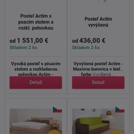
Posteľ Actim s
Posteľ Actim
psacím stolem a
vyvýšená
rozkl. pohovkou
1 551,00 €
436,00 €
od
od
Skladom 2 ks
Skladom 2 ks
Vysoká posteľ s písacím
Vyvýšená posteľ Actim -
stolom a rozkladacou
Masívna borovica v bielej
pohovkou Actim -
farbe
Vyvýšená ...
Masívna ...
Detail
Detail