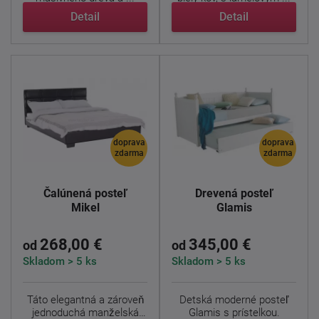
Detail
Detail
doprava
doprava
zdarma
zdarma
Čalúnená posteľ
Drevená posteľ
Mikel
Glamis
268,00 €
345,00 €
od
od
Skladom > 5 ks
Skladom > 5 ks
Táto elegantná a zároveň
Detská moderné posteľ
jednoduchá manželská
Glamis s prístelkou.