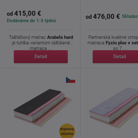
415,00 €
od
476,00 €
Skladom
od
Dodáváme do 1-3 týdnů
Taštičkový matrac
Arabela hard
Partnerská kvalitné orto
je tuhšia variantom obľúbené
matraca
Fyzio plus v se
matraca ...
so 7 ...
Detail
Detail
doprava
zdarma