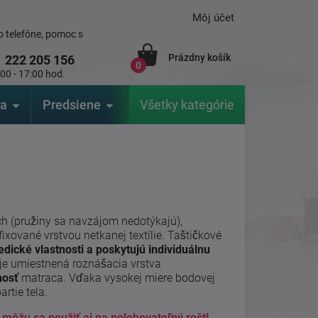
Môj účet
 telefóne, pomoc s
Prázdny košík
1
222 205 156
0
:00 - 17:00 hod.
ia
Predsiene
Výrobcovia
Všetky kategórie
Záhrada
ch (pružiny sa navzájom nedotýkajú),
fixované vrstvou netkanej textílie. Taštičkové
edické vlastnosti a poskytujú individuálnu
n je umiestnená roznášacia vrstva
nosť
matraca. Vďaka vysokej miere bodovej
rtie tela.
môžu sa použiť aj na polohovateľný rošt!