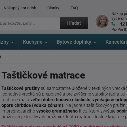
Nákupný poriadok
Články
FAQ
Nákup po
výberom
Hľadať
+42
Po-Pia 8
izby
Kuchyne
Bytové doplnky
Kancelár
e
Taštičkové matrace
Taštičkové pružiny
sú samostatne uložené v textilných vrecká
jednotlivé vrecká sú prepojené a pre zvýšenie stability jadra sú 
matrace majú
veľmi dobrú bodovú elasticitu
,
vynikajúce ortop
oporu chrbtice (vďaka zónam)
. Na jadre z taštičkových pruží
impregnovaného
vysoko gramážneho
filcu, ktorý zvyšuje
odol
pružnosti jednotlivých pružiniek tento matrac ideálne kopíruje pa
Taštičkové matrace obsahujú až 1000 elastických pružiniek a 