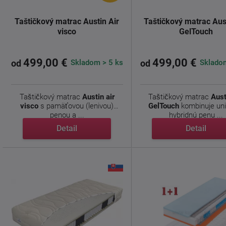
Taštičkový matrac Austin Air
Taštičkový matrac Aus
visco
GelTouch
499,00 €
499,00 €
Skladom > 5 ks
Skladom
od
od
Taštičkový matrac
Austin air
Taštičkový matrac
Aust
visco
s pamäťovou (lenivou)
GelTouch
kombinuje un
penou a ...
hybridnú penu ...
Detail
Detail