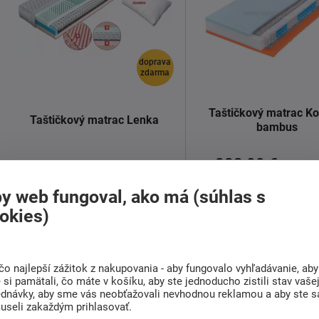
doprava
zdarma
Taštičkový matrac Ko
Taštičkový matrac Lenka
bambus
283,00 €
od
240,00 €
Skladom > 5 ks
od
Dodáváme do 1-3 týdnů
y web fungoval, ako má (súhlas s
okies)
Luxusný taštičkový matrac s
Ortopedický taštičkový 
vysokým komfortom a dvoma
Kontakt bambus
s tašti
tuhosťami ...
pružinami ...
Detail
Detail
čo najlepší zážitok z nakupovania - aby fungovalo vyhľadávanie, aby
si pamätali, čo máte v košíku, aby ste jednoducho zistili stav vaše
ednávky, aby sme vás neobťažovali nevhodnou reklamou a aby ste s
useli zakaždým prihlasovať.