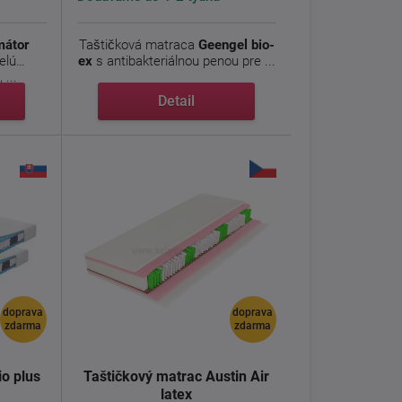
mátor
Taštičková matraca
Geengel bio-
elú
ex
s antibakteriálnou penou pre ...
...
Detail
doprava
doprava
zdarma
zdarma
io plus
Taštičkový matrac Austin Air
latex