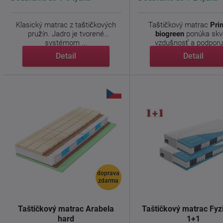
Klasický matrac z taštičkových
Taštičkový matrac
Pri
pružín. Jadro je tvorené
biogreen
ponúka skv
systémom ...
vzdušnosť a podporu, 
Detail
Detail
doprava
zdarma
Taštičkový matrac Arabela
Taštičkový matrac Fyz
hard
1+1