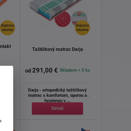
doprava
doprava
zdarma
zdarma
ntakt
Taštičkový matrac Darja
291,00 €
Skladom > 5 ks
od
matrac
Darja - ortopedický taštičkový
čkovými
matrac s komfortom, oporou a
hygienou v ...
Detail
j
a