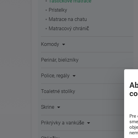
Taštičkové matrace
Prístelky
Matrace na chatu
Matracový chránič
Komody
Perinár, bielizníky
Police, regály
Ab
Toaletné stolíky
co
Skrine
Pre 
sme 
Prikrývky a vankúše
obj
nem