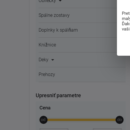
Obliečky
Pre
Spálne zostavy
mal
Ďak
vaš
Doplnky k spálňam
Knižnice
Deky
Prehozy
Upresniť parametre
Cena