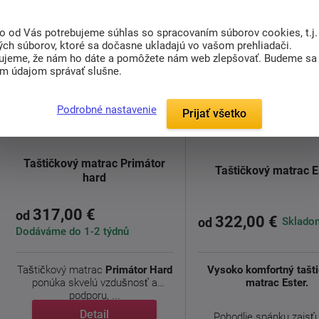
to od Vás potrebujeme súhlas so spracovaním súborov cookies, t.j.
ých súborov, ktoré sa dočasne ukladajú vo vašom prehliadači.
ujeme, že nám ho dáte a pomôžete nám web zlepšovať. Budeme sa
im údajom správať slušne.
Podrobné nastavenie
Prijať všetko
doprava
zdarma
Taštičkový matrac Primátor
Taštičkový matrac E
hard
317,00 €
od
322,00 €
Skladom
od
Dodáváme do 1-2 týdnů
Taštičkový matrac
Primátor Hard
Vysoko komfortný tašt
ponúka skvelú vzdušnosť a
matrac Ester.
podporu, ...
Detail
Pohodlie spánku zaisťuj