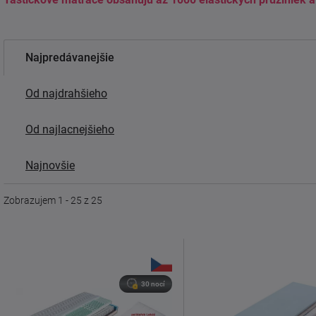
Najpredávanejšie
Od najdrahšieho
Od najlacnejšieho
Najnovšie
Zobrazujem 1 - 25 z 25
30 nocí