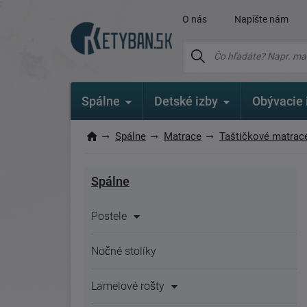
O nás
Napíšte nám
Spálne
Detské izby
Obývacie 
Spálne
Matrace
Taštičkové matrac
Spálne
Postele
Nočné stolíky
Lamelové rošty