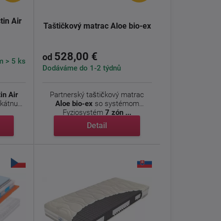
tin Air
Taštičkový matrac Aloe bio-ex
528,00 €
od
 > 5 ks
Dodáváme do 1-2 týdnů
in Air
Partnerský taštičkový matrac
ikátnu
Aloe bio-ex
so systémom
Fyziosystém
7 zón ...
Detail