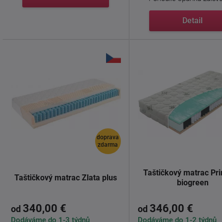
Detail
doprava
zdarma
Taštičkový matrac Pr
Taštičkový matrac Zlata plus
biogreen
340,00 €
346,00 €
od
od
Dodáváme do 1-3 týdnů
Dodáváme do 1-2 týdnů