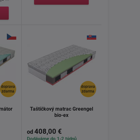
doprava
doprava
zdarma
zdarma
imátor
Taštičkový matrac Greengel
bio-ex
408,00 €
od
Dodáváme do 1-2 týdnů