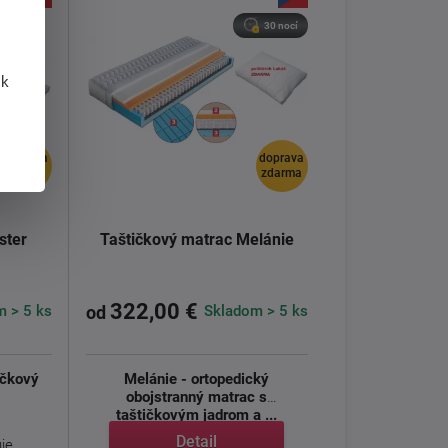
30 nocí
 k
doprava
doprava
zdarma
zdarma
ster
Taštičkový matrac Melánie
322,00 €
 > 5 ks
Skladom > 5 ks
od
ičkový
Melánie - ortopedický
obojstranný matrac s
taštičkovým jadrom a ...
Detail
e ...