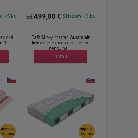
499,00 €
 > 5 ks
Skladom > 5 ks
od
pedická
Taštičkový matrac
Austin air
te 1 + 1
latex
s latexovou a studenou
penou na ...
Detail
doprava
doprava
zdarma
zdarma