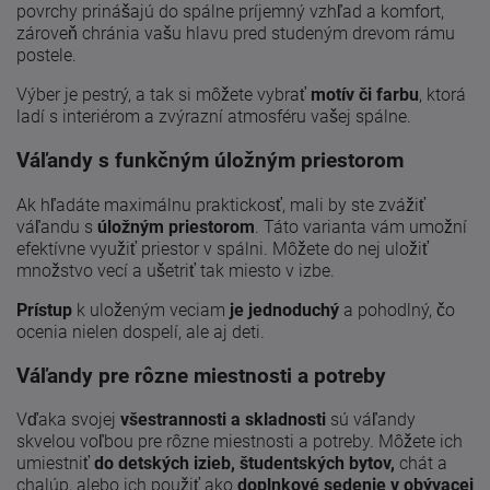
povrchy prinášajú do spálne príjemný vzhľad a komfort,
zároveň chránia vašu hlavu pred studeným drevom rámu
postele.
Výber je pestrý, a tak si môžete vybrať
motív či farbu
, ktorá
ladí s interiérom a zvýrazní atmosféru vašej spálne.
Váľandy s funkčným úložným priestorom
Ak hľadáte maximálnu praktickosť, mali by ste zvážiť
váľandu s
úložným priestorom
. Táto varianta vám umožní
efektívne využiť priestor v spálni. Môžete do nej uložiť
množstvo vecí a ušetriť tak miesto v izbe.
Prístup
k uloženým veciam
je jednoduchý
a pohodlný, čo
ocenia nielen dospelí, ale aj deti.
Váľandy pre rôzne miestnosti a potreby
Vďaka svojej
všestrannosti a skladnosti
sú váľandy
skvelou voľbou pre rôzne miestnosti a potreby. Môžete ich
umiestniť
do detských izieb, študentských bytov,
chát a
chalúp, alebo ich použiť ako
doplnkové sedenie v obývacej