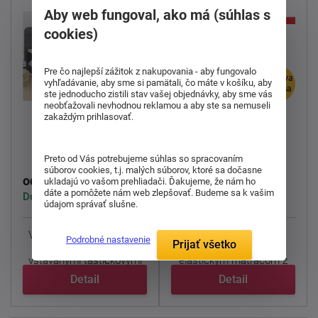
Aby web fungoval, ako má (súhlas s
cookies)
Pre čo najlepší zážitok z nakupovania - aby fungovalo
doprava
doprava
vyhľadávanie, aby sme si pamätali, čo máte v košíku, aby
zdarma
zdarma
ste jednoducho zistili stav vašej objednávky, aby sme vás
neobťažovali nevhodnou reklamou a aby ste sa nemuseli
zakaždým prihlasovať.
Čalúnená posteľ
Čalúnená posteľ
Bedford
Kappa
Preto od Vás potrebujeme súhlas so spracovaním
súborov cookies, t.j. malých súborov, ktoré sa dočasne
1 224,00 €
655,00 €
od
od
ukladajú vo vašom prehliadači. Ďakujeme, že nám ho
dáte a pomôžete nám web zlepšovať. Budeme sa k vašim
Dodáváme do 1-3 týdnů
Dodáváme do 8-9 týdnů
údajom správať slušne.
Vysoká posteľ
Bedford
s
Tradičné celočalúnené
Podrobné nastavenie
Prijať všetko
úložným priestorom,
dvojlôžko Kappa s
vstavanými taštičkovými
elastickým matracom z
...
PUR ...
Detail
Detail