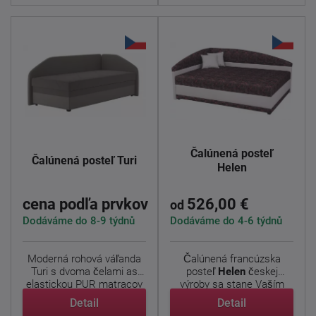
Čalúnená posteľ
Čalúnená posteľ Turi
Helen
cena podľa prvkov
526,00 €
od
Dodáváme do 8-9 týdnů
Dodáváme do 4-6 týdnů
Moderná rohová váľanda
Čalúnená francúzska
Turi s dvoma čelami as
posteľ
Helen
českej
elastickou PUR matracov
výroby sa stane Vaším
...
ideálnym ...
Detail
Detail