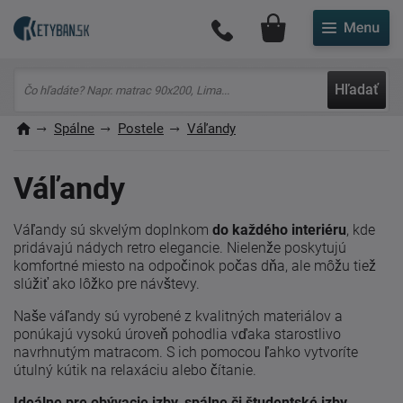
Môj účet
Hľadať
Spálne
Postele
Váľandy
Váľandy
Váľandy sú skvelým doplnkom
do každého interiéru
, kde
pridávajú nádych retro elegancie. Nielenže poskytujú
komfortné miesto na odpočinok počas dňa, ale môžu tiež
slúžiť ako lôžko pre návštevy.
Naše váľandy sú vyrobené z kvalitných materiálov a
ponúkajú vysokú úroveň pohodlia vďaka starostlivo
navrhnutým matracom. S ich pomocou ľahko vytvoríte
útulný kútik na relaxáciu alebo čítanie.
Ideálne pre obývacie izby, spálne či študentské izby.