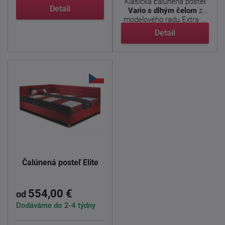
Klasická čalúnená posteľ
Detail
Vario s dlhým čelom
z
modelového radu Extra ...
Detail
Čalúnená posteľ Elite
554,00 €
od
Dodáváme do 2-4 týdny