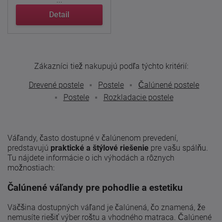
...
Detail
Zákazníci tiež nakupujú podľa týchto kritérií:
Drevené postele
Postele
Čalúnené postele
Postele
Rozkladacie postele
Váľandy, často dostupné v čalúnenom prevedení,
predstavujú
praktické a štýlové riešenie
pre vašu spálňu.
Tu nájdete informácie o ich výhodách a rôznych
možnostiach:
Čalúnené váľandy pre pohodlie a estetiku
Väčšina dostupných váľand je čalúnená, čo znamená, že
nemusíte riešiť výber roštu a vhodného matraca. Čalúnené