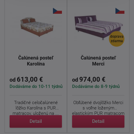
doprava
zdarma
Čalúnená posteľ
Čalúnená posteľ
Karolína
Merci
613,00 €
974,00 €
od
od
Dodáváme do 10-11 týdnů
Dodáváme do 8-9 týdnů
Tradičné celočalúnené
Obľúbené dvojlôžko Merci
lôžko Karolína s PUR
s voľne loženým
matracov, uloženú na ...
elastickým PUR matracom
Alena ...
Detail
Detail