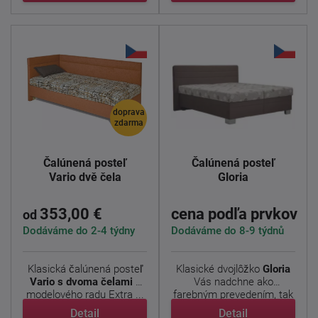
doprava
zdarma
Čalúnená posteľ
Čalúnená posteľ
Vario dvě čela
Gloria
353,00 €
cena podľa prvkov
od
Dodáváme do 2-4 týdny
Dodáváme do 8-9 týdnů
Klasická čalúnená posteľ
Klasické dvojlôžko
Gloria
Vario s dvoma čelami
z
Vás nadchne ako
modelového radu Extra ...
farebným prevedením, tak
aj ...
Detail
Detail