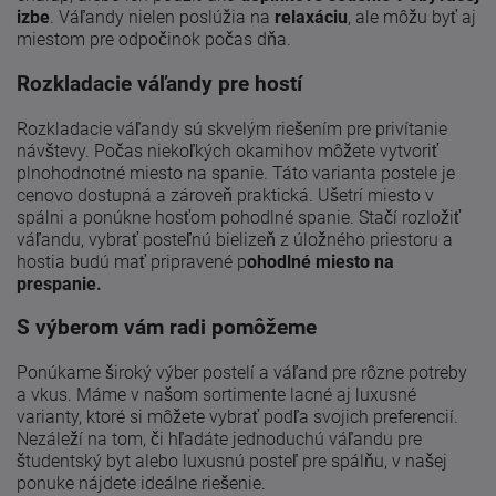
izbe
. Váľandy nielen poslúžia na
relaxáciu
, ale môžu byť aj
miestom pre odpočinok počas dňa.
Rozkladacie váľandy pre hostí
Rozkladacie váľandy sú skvelým riešením pre privítanie
návštevy. Počas niekoľkých okamihov môžete vytvoriť
plnohodnotné miesto na spanie. Táto varianta postele je
cenovo dostupná a zároveň praktická. Ušetrí miesto v
spálni a ponúkne hosťom pohodlné spanie. Stačí rozložiť
váľandu, vybrať posteľnú bielizeň z úložného priestoru a
hostia budú mať pripravené p
ohodlné miesto na
prespanie.
S výberom vám radi pomôžeme
Ponúkame široký výber postelí a váľand pre rôzne potreby
a vkus. Máme v našom sortimente lacné aj luxusné
varianty, ktoré si môžete vybrať podľa svojich preferencií.
Nezáleží na tom, či hľadáte jednoduchú váľandu pre
študentský byt alebo luxusnú posteľ pre spálňu, v našej
ponuke nájdete ideálne riešenie.