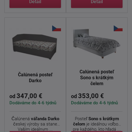
Detail
Detail
Čalúnená posteľ
Čalúnená posteľ
Sono s krátkým
Darko
čelem
347,00 €
353,00 €
od
od
Dodáváme do 4-6 týdnů
Dodáváme do 4-6 týdnů
Čalúnená
váľanda Darko
Posteľ
Sono s krátkym
českej výroby sa stane
čelom
je ideálnou voľbou
Vaším ideálnym ...
pre každého, kto hľadá ...