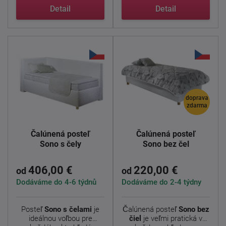
Detail
Detail
doprava
zdarma
Čalúnená posteľ
Čalúnená posteľ
Sono s čely
Sono bez čel
406,00 €
220,00 €
od
od
Dodáváme do 4-6 týdnů
Dodáváme do 2-4 týdny
Posteľ
Sono s čelami
je
Čalúnená posteľ
Sono bez
ideálnou voľbou pre
čiel
je veľmi pratická v