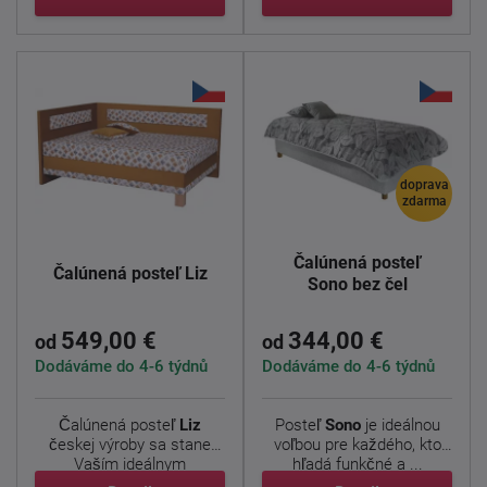
doprava
zdarma
Čalúnená posteľ
Čalúnená posteľ Liz
Sono bez čel
549,00 €
344,00 €
od
od
Dodáváme do 4-6 týdnů
Dodáváme do 4-6 týdnů
Čalúnená posteľ
Liz
Posteľ
Sono
je ideálnou
českej výroby sa stane
voľbou pre každého, kto
Vaším ideálnym
hľadá funkčné a ...
útočiskom. ...