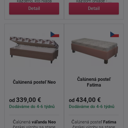
každého, kto hľadá
každom ohľade - ...
funkčné ...
Detail
Detail
Čalúnená posteľ
Čalúnená posteľ Neo
Fatima
339,00 €
434,00 €
od
od
Dodáváme do 4-6 týdnů
Dodáváme do 4-6 týdnů
Čalúnená
váľanda Neo
Čalúnená posteľ
Fatima
českej výroby sa stane
českej výroby sa stane