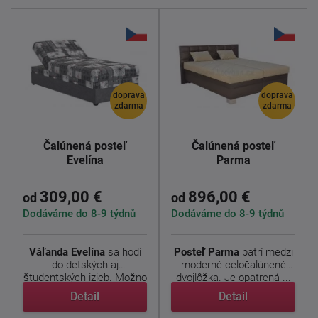
doprava
doprava
zdarma
zdarma
Čalúnená posteľ
Čalúnená posteľ
Evelína
Parma
309,00 €
896,00 €
od
od
Dodáváme do 8-9 týdnů
Dodáváme do 8-9 týdnů
Váľanda Evelína
sa hodí
Posteľ Parma
patrí medzi
do detských aj
moderné celočalúnené
študentských izieb. Možno
dvojlôžka. Je opatrená ...
ju ...
Detail
Detail