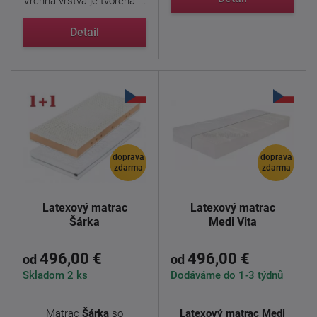
Vrchná vrstva je tvorená ...
Detail
doprava
doprava
zdarma
zdarma
Latexový matrac
Latexový matrac
Šárka
Medi Vita
496,00 €
496,00 €
od
od
Skladom 2 ks
Dodáváme do 1-3 týdnů
Matrac
Šárka
so
Latexový matrac Medi