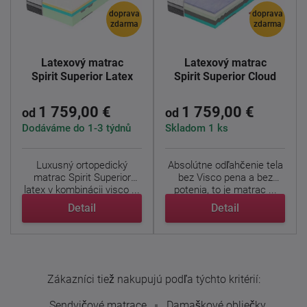
doprava
doprava
zdarma
zdarma
Latexový matrac
Latexový matrac
Spirit Superior Latex
Spirit Superior Cloud
1 759,00 €
1 759,00 €
od
od
Dodáváme do 1-3 týdnů
Skladom 1 ks
Luxusný ortopedický
Absolútne odľahčenie tela
matrac Spirit Superior
bez Visco pena a bez
latex v kombinácii visco ...
potenia, to je matrac ...
Detail
Detail
Zákazníci tiež nakupujú podľa týchto kritérií:
Sendvičové matrace
Damaškové obliečky