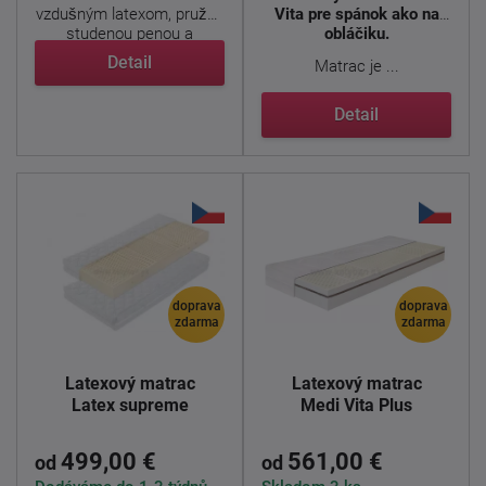
vzdušným latexom, pružnú
Vita pre spánok ako na
studenou penou a
obláčiku.
prešívaným ...
Detail
Matrac je ...
Detail
doprava
doprava
zdarma
zdarma
Latexový matrac
Latexový matrac
Latex supreme
Medi Vita Plus
499,00 €
561,00 €
od
od