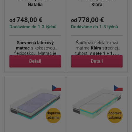
Natalia
Klára
748,00 €
778,00 €
od
od
Dodáváme do 1-3 týdnů
Dodáváme do 1-3 týdnů
Spevnená latexový
Špičková celolatexová
matrac
s kokosovou
matrac
Klára
strednej
flexidoskou. Matrac je
tuhosti
v sete 1 + 1. ...
výborne ...
Detail
Detail
doprava
doprava
zdarma
zdarma