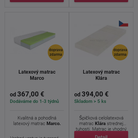
doprava
doprava
zdarma
zdarma
Latexový matrac
Latexový matrac
Marco
Klára
367,00 €
394,00 €
od
od
Dodáváme do 1-3 týdnů
Skladom > 5 ks
Kvalitná a pohodlná
Špičková celolatexová
latexový matrac
Marco.
matrac
Klára
strednej
tuhosti. Matrac je vhodný
...
Detail