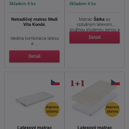
Skladom 4 ks
Skladom 4 ks
Netradičný matrac Medi
Matrac
Šárka
so
Vita Kombi.
vzdušným latexom,
pružnou studenou penou a
prešívaným ...
Detail
Ideálna kombinácia latexu
a ...
Detail
doprava
doprava
zdarma
zdarma
Latexový matrac
Latexový matrac