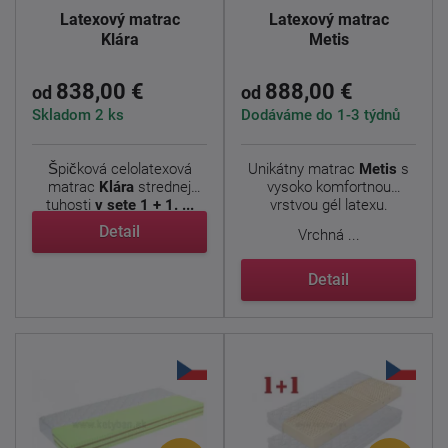
Latexový matrac
Latexový matrac
Klára
Metis
838,00 €
888,00 €
od
od
Skladom 2 ks
Dodáváme do 1-3 týdnů
Špičková celolatexová
Unikátny matrac
Metis
s
matrac
Klára
strednej
vysoko komfortnou
tuhosti
v sete 1 + 1. ...
vrstvou gél latexu.
Detail
Vrchná ...
Detail