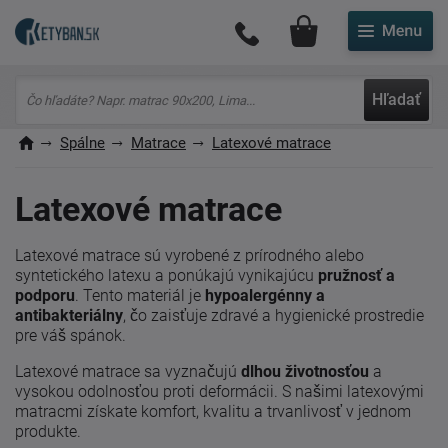
Môj účet
Hľadať
Spálne
Matrace
Latexové matrace
Latexové matrace
Latexové matrace sú vyrobené z prírodného alebo
syntetického latexu a ponúkajú vynikajúcu
pružnosť a
podporu
. Tento materiál je
hypoalergénny a
antibakteriálny
, čo zaisťuje zdravé a hygienické prostredie
pre váš spánok.
Latexové matrace sa vyznačujú
dlhou životnosťou
a
vysokou odolnosťou proti deformácii. S našimi latexovými
matracmi získate komfort, kvalitu a trvanlivosť v jednom
produkte.