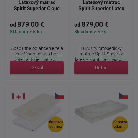
Latexový matrac
Latexový matrac
Spirit Superior Cloud
Spirit Superior Latex
879,00 €
879,00 €
od
od
Skladom > 5 ks
Skladom > 5 ks
Absolútne odľahčenie tela
Luxusný ortopedický
bez Visco pena a bez
matrac Spirit Superior
potenia, to je matrac ...
latex v kombinácii visco ...
Detail
Detail
doprava
doprava
zdarma
zdarma