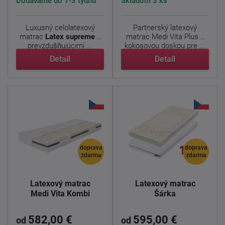
Dodáváme do 1-3 týdnů
Skladom 3 ks
Luxusný celolatexový
Partnerský latexový
matrac
Latex supreme
s
matrac Medi Vita Plus s
prevzdušňujúcimi ...
kokosovou doskou pre ...
Detail
Detail
doprava
doprava
zdarma
zdarma
Latexový matrac
Latexový matrac
Medi Vita Kombi
Šárka
582,00 €
595,00 €
od
od