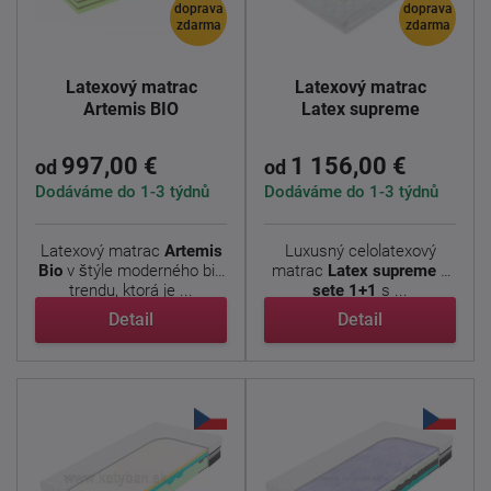
doprava
doprava
zdarma
zdarma
Latexový matrac
Latexový matrac
Artemis BIO
Latex supreme
997,00 €
1 156,00 €
od
od
Dodáváme do 1-3 týdnů
Dodáváme do 1-3 týdnů
Latexový matrac
Artemis
Luxusný celolatexový
Bio
v štýle moderného bio
matrac
Latex supreme v
trendu, ktorá je ...
sete 1+1
s ...
Detail
Detail