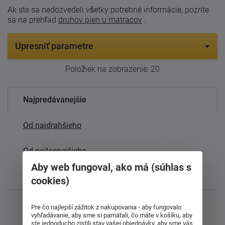
Ak ste sa nedozvedeli všetky potrebné informácie, pozrite
sa na prehľad
druhov pien u matracov
.
Upresniť parametre
Položiek na zobrazenie:
20
Najpredávanejšie
Od najdrahšieho
Od najlacnejšieho
Aby web fungoval, ako má (súhlas s
Najnovšie
cookies)
Zobrazujem 1 - 20 z 20
Pre čo najlepší zážitok z nakupovania - aby fungovalo
vyhľadávanie, aby sme si pamätali, čo máte v košíku, aby
ste jednoducho zistili stav vašej objednávky, aby sme vás