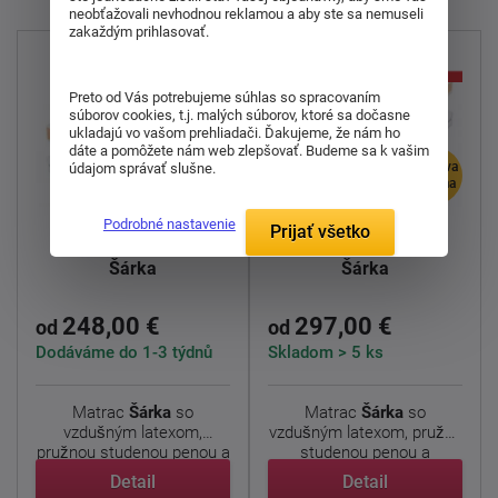
neobťažovali nevhodnou reklamou a aby ste sa nemuseli
zakaždým prihlasovať.
Preto od Vás potrebujeme súhlas so spracovaním
súborov cookies, t.j. malých súborov, ktoré sa dočasne
ukladajú vo vašom prehliadači. Ďakujeme, že nám ho
dáte a pomôžete nám web zlepšovať. Budeme sa k vašim
doprava
doprava
údajom správať slušne.
zdarma
zdarma
Podrobné nastavenie
Prijať všetko
Latexový matrac
Latexový matrac
Šárka
Šárka
248,00 €
297,00 €
od
od
Dodáváme do 1-3 týdnů
Skladom > 5 ks
Matrac
Šárka
so
Matrac
Šárka
so
vzdušným latexom,
vzdušným latexom, pružnú
pružnou studenou penou a
studenou penou a
prešívaným ...
prešívaným ...
Detail
Detail