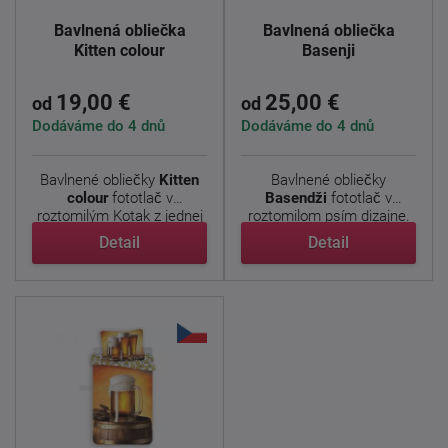
Bavlnená obliečka
Bavlnená obliečka
Kitten colour
Basenji
19,00 €
25,00 €
od
od
Dodáváme do 4 dnů
Dodáváme do 4 dnů
Bavlnené obliečky
Kitten
Bavlnené obliečky
colour
fototlač v
Basendži
fototlač v
roztomilým Kotak z jednej
roztomilom psím dizajne.
...
...
Detail
Detail