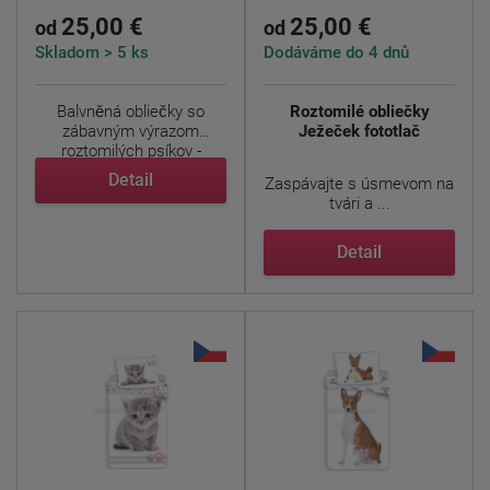
25,00 €
25,00 €
od
od
Skladom > 5 ks
Dodáváme do 4 dnů
Balvněná obliečky so
Roztomilé obliečky
zábavným výrazom
Ježeček fototlač
roztomilých psíkov -
Bulldog. ...
Detail
Zaspávajte s úsmevom na
tvári a ...
Detail