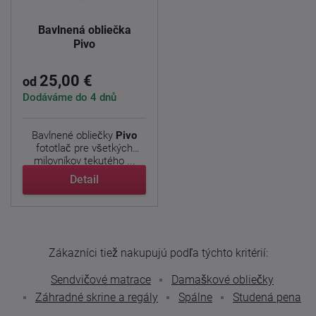
Bavlnená obliečka
Pivo
25,00 €
od
Dodáváme do 4 dnů
Bavlnené obliečky
Pivo
fototlač pre všetkých
milovníkov tekutého ...
Detail
Zákazníci tiež nakupujú podľa týchto kritérií:
Sendvičové matrace
Damaškové obliečky
Záhradné skrine a regály
Spálne
Studená pena