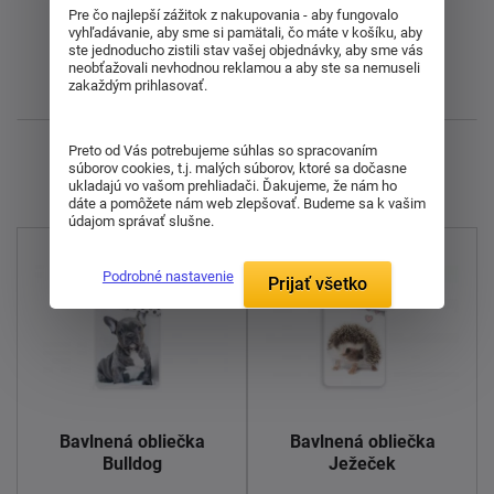
Pre čo najlepší zážitok z nakupovania - aby fungovalo
Od najlacnejšieho
vyhľadávanie, aby sme si pamätali, čo máte v košíku, aby
ste jednoducho zistili stav vašej objednávky, aby sme vás
neobťažovali nevhodnou reklamou a aby ste sa nemuseli
zakaždým prihlasovať.
Najnovšie
Preto od Vás potrebujeme súhlas so spracovaním
Zobrazujem 1 - 5 z 5
súborov cookies, t.j. malých súborov, ktoré sa dočasne
ukladajú vo vašom prehliadači. Ďakujeme, že nám ho
dáte a pomôžete nám web zlepšovať. Budeme sa k vašim
údajom správať slušne.
Podrobné nastavenie
Prijať všetko
Bavlnená obliečka
Bavlnená obliečka
Bulldog
Ježeček