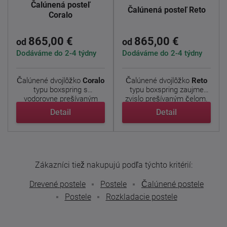
Čalúnená posteľ
Čalúnená posteľ Reto
Coralo
865,00 €
865,00 €
od
od
Dodáváme do 2-4 týdny
Dodáváme do 2-4 týdny
Čalúnené dvojlôžko
Coralo
Čalúnené dvojlôžko
Reto
typu boxspring s
typu boxspring zaujme
vodorovne prešívaným
zvislo prešívaným čelom.
čelom. ...
...
Detail
Detail
Zákazníci tiež nakupujú podľa týchto kritérií:
Drevené postele
Postele
Čalúnené postele
Postele
Rozkladacie postele