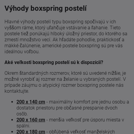
Výhody boxspring postelí
Hlavné výhody postelí typu boxspring spočívajú v ich
vyššom ráme, ktorý uľahčuje vstávanie a ľahanie. Tieto
postele tiež ponúkajú hlboký úložný priestor, do ktorého sa
zmestí množstvo vecí. Ak hľadáte pohodlie, praktickosť a
mäkké čalúnenie, americké postele boxspring sú pre vás
ideálnou voľbou.
Aké veľkosti boxspring postelí sú k dispozícii?
Okrem štandardných rozmerov, ktoré sú uvedené nižšie, je
možné vyrobiť aj rozmer na želanie u vybraných postelí. V
prípade záujmu o atypický rozmer boxspring postele nás
kontaktujte.
200 x 140 cm
- maximálny komfort pre jednu osobu a
dostatok priestoru pre občasné prespanie dvoch
osôb.
200 x 160 cm
- menšia veľkosť pre úsporu miesta v
spálni.
200 x 180 cm
- obľúbená veľkosť manželských