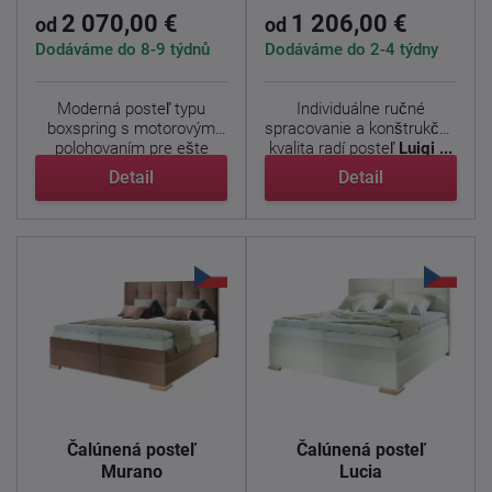
2 070,00 €
1 206,00 €
od
od
Dodáváme do 8-9 týdnů
Dodáváme do 2-4 týdny
Moderná posteľ typu
Individuálne ručné
boxspring s motorovým
spracovanie a konštrukčná
polohovaním pre ešte
kvalita radí posteľ
Luigi ...
väčšie ...
Detail
Detail
Čalúnená posteľ
Čalúnená posteľ
Murano
Lucia