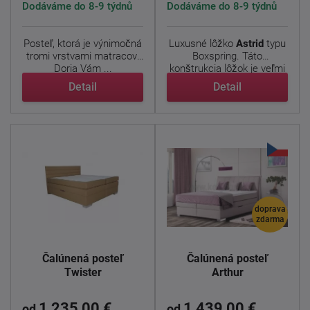
Dodáváme do 8-9 týdnů
Dodáváme do 8-9 týdnů
Posteľ, ktorá je výnimočná
Luxusné lôžko
Astrid
typu
tromi vrstvami matracov.
Boxspring. Táto
Doria Vám ...
konštrukcia lôžok je veľmi
...
Detail
Detail
doprava
zdarma
Čalúnená posteľ
Čalúnená posteľ
Twister
Arthur
1 235,00 €
1 439,00 €
od
od