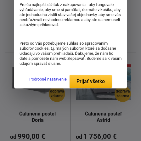
Pre čo najlepší zážitok z nakupovania - aby fungovalo
vyhľadávanie, aby sme si pamätali, čo máte v košíku, aby
Najnovšie
ste jednoducho zistili stav vašej objednávky, aby sme vás
neobťažovali nevhodnou reklamou a aby ste sa nemuseli
zakaždým prihlasovať.
Zobrazujem 1 - 18 z 18
Preto od Vás potrebujeme súhlas so spracovaním
súborov cookies, t.j. malých súborov, ktoré sa dočasne
ukladajú vo vašom prehliadači. Ďakujeme, že nám ho
dáte a pomôžete nám web zlepšovať. Budeme sa k vašim
údajom správať slušne.
Podrobné nastavenie
Prijať všetko
doprava
doprava
zdarma
zdarma
Čalúnená posteľ
Čalúnená posteľ
Doria
Astrid
990,00 €
1 756,00 €
od
od