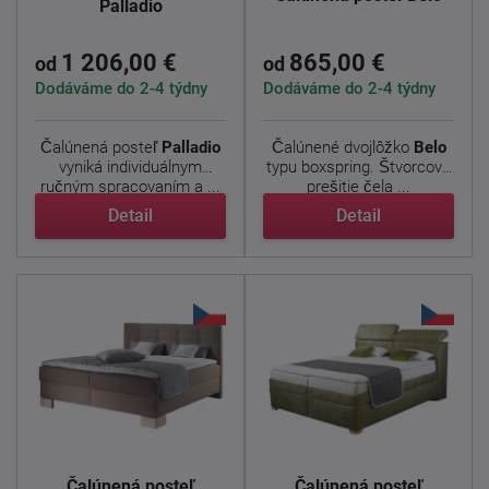
Palladio
1 206,00 €
865,00 €
od
od
Dodáváme do 2-4 týdny
Dodáváme do 2-4 týdny
Čalúnená posteľ
Palladio
Čalúnené dvojlôžko
Belo
vyniká individuálnym
typu boxspring. Štvorcové
ručným spracovaním a ...
prešitie čela ...
Detail
Detail
Čalúnená posteľ
Čalúnená posteľ