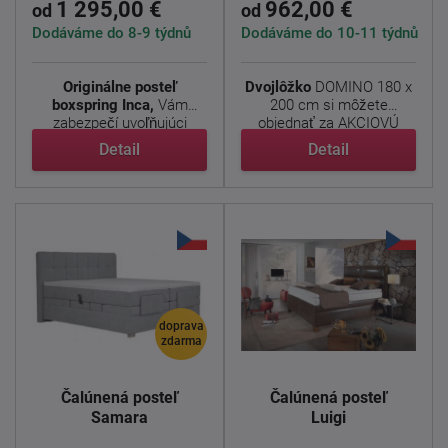
1 295,00 €
962,00 €
od
od
Dodáváme do 8-9 týdnů
Dodáváme do 10-11 týdnů
Originálne posteľ
Dvojlôžko
DOMINO 180 x
boxspring
Inca,
Vám
200 cm si môžete
zabezpečí uvoľňujúci
objednať za AKCIOVÚ
spánok ...
cenu s ...
Detail
Detail
doprava
zdarma
Čalúnená posteľ
Čalúnená posteľ
Samara
Luigi