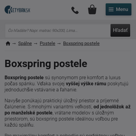
Môj účet
Hľadať
Spálne
Postele
Boxspring postele
Boxspring postele
Boxspring postele
sú synonymom pre komfort a luxus
počas spánku. Vďaka svojej
vyššej výške rámu
poskytujú
jednoduchšie vstávanie a ľahanie.
Navyše ponúkajú praktický úložný priestor a príjemné
čalúnenie. S mnohými variantmi veľkostí,
od jednolôžok až
po manželské postele
, vrátane modelov s úložným
priestorom, sú boxspring postele ideálnou voľbou pre
každú spálňu.
Pre maximálny komfort a pohodlie sú perfektnou voľbou