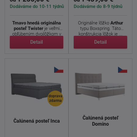
Dodáváme do 10-11 týdnů
Dodáváme do 8-9 týdnů
Tmavo hnedá originálna
Originálne lôžko
Arthur
posteľ Twister
je veľmi
typu Boxspring. Táto
obľúbeným dvojlôžkom v
konštrukcia lôžok je ...
...
Detail
Detail
doprava
zdarma
Čalúnená posteľ
Čalúnená posteľ Inca
Domino