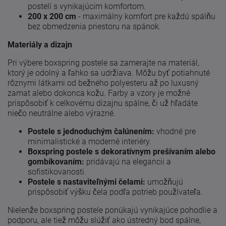
postelí s vynikajúcim komfortom.
200 x 200 cm
- maximálny komfort pre každú spálňu
bez obmedzenia priestoru na spánok.
Materiály a dizajn
Pri výbere boxspring postele sa zamerajte na materiál,
ktorý je odolný a ľahko sa udržiava. Môžu byť potiahnuté
rôznymi látkami od bežného polyesteru až po luxusný
zamat alebo dokonca kožu. Farby a vzory je možné
prispôsobiť k celkovému dizajnu spálne, či už hľadáte
niečo neutrálne alebo výrazné.
Postele s jednoduchým čalúnením:
vhodné pre
minimalistické a moderné interiéry.
Boxspring postele s dekoratívnym prešívaním alebo
gombíkovaním:
pridávajú na elegancii a
sofistikovanosti.
Postele s nastaviteľnými čelami:
umožňujú
prispôsobiť výšku čela podľa potrieb používateľa.
Nielenže boxspring postele ponúkajú vynikajúce pohodlie a
podporu, ale tiež môžu slúžiť ako ústredný bod spálne,