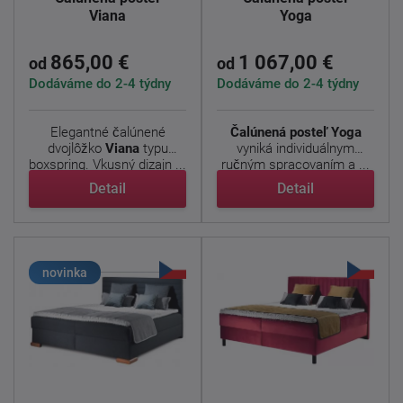
Viana
Yoga
865,00 €
1 067,00 €
od
od
Dodáváme do 2-4 týdny
Dodáváme do 2-4 týdny
Elegantné čalúnené
Čalúnená posteľ Yoga
dvojlôžko
Viana
typu
vyniká individuálnym
boxspring. Vkusný dizajn ...
ručným spracovaním a ...
Detail
Detail
novinka