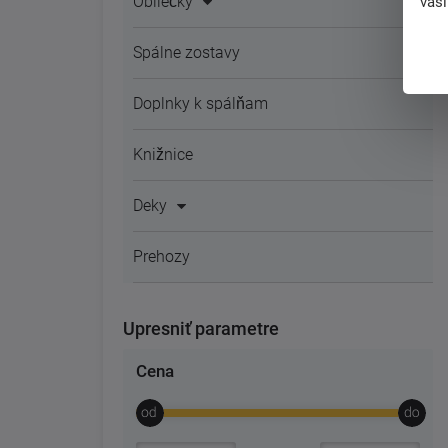
Obliečky
vaš
Spálne zostavy
Doplnky k spálňam
Knižnice
Deky
Prehozy
Upresniť parametre
Cena