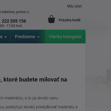
Môj účet
 telefóne, pomoc s
Prázdny košík
1
222 205 156
:00 - 17:00 hod.
ia
Predsiene
Výrobcovia
Všetky kategórie
Záhrada
 ktoré budete milovať na
h materiálov, a to za skvelú cenu.
ou, poskytujú skvelú priedušnosť materiálu a