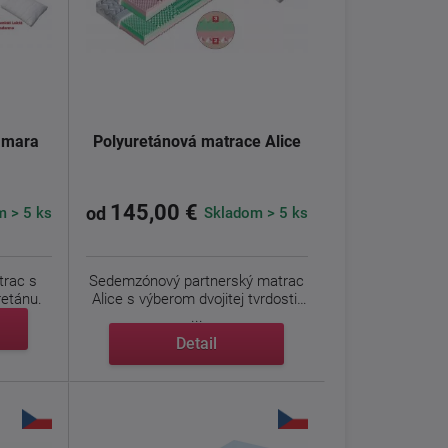
amara
Polyuretánová matrace Alice
145,00 €
 > 5 ks
Skladom > 5 ks
od
trac s
Sedemzónový partnerský matrac
retánu.
Alice s výberom dvojitej tvrdosti.
...
Detail