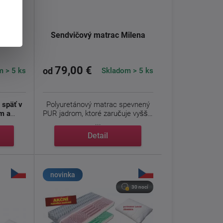
Zora
Sendvičový matrac Milena
79,00 €
 > 5 ks
Skladom > 5 ks
od
 späť v
Polyuretánový matrac spevnený
m a
PUR jadrom, ktoré zaručuje vyššiu
...
Detail
novinka
30 nocí