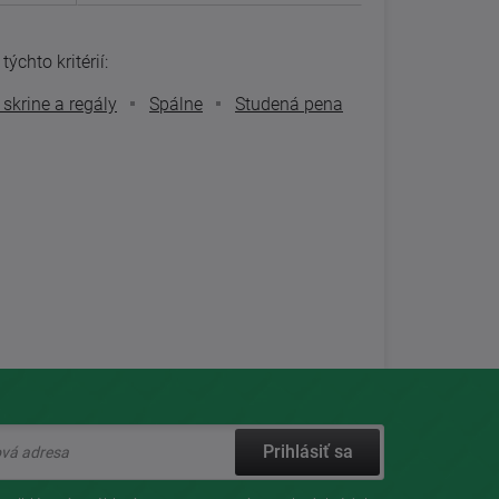
ýchto kritérií:
skrine a regály
Spálne
Studená pena
Prihlásiť sa