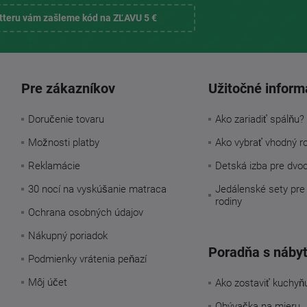
etteru vám zašleme kód na ZĽAVU 5 €
Pre zákazníkov
Užitočné inform
Doručenie tovaru
Ako zariadiť spálňu?
Možnosti platby
Ako vybrať vhodný r
Reklamácie
Detská izba pre dvo
30 nocí na vyskúšanie matraca
Jedálenské sety pre
rodiny
Ochrana osobných údajov
Nákupný poriadok
Poradňa s náby
Podmienky vrátenia peňazí
Môj účet
Ako zostaviť kuchyň
Obývačka na mieru