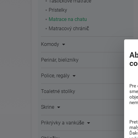
Taštičkové matrace
Prístelky
Matrace na chatu
Matracový chránič
Komody
Ab
Perinár, bielizníky
co
Police, regály
Pre 
Toaletné stolíky
sme 
obj
nem
Skrine
Pre
Prikrývky a vankúše
mal
Ďak