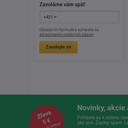
Zavoláme vám späť
Odoslaním formulára súhlasíte sa
spracovaním osobných údajov
Zavolajte mi
Novinky, akcie 
Zľava
Prihláste sa k nášmu new
5 €
ako prví. Žiadny spam. L
na prvý nákup