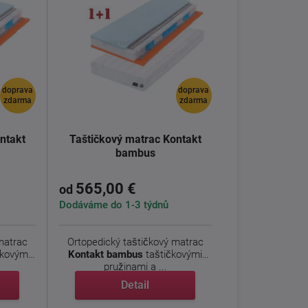
doprava
doprava
zdarma
zdarma
ntakt
Taštičkový matrac Kontakt
bambus
565,00 €
od
Dodáváme do 1-3 týdnů
matrac
Ortopedický taštičkový matrac
čkovými
Kontakt bambus
taštičkovými
pružinami a ...
Detail