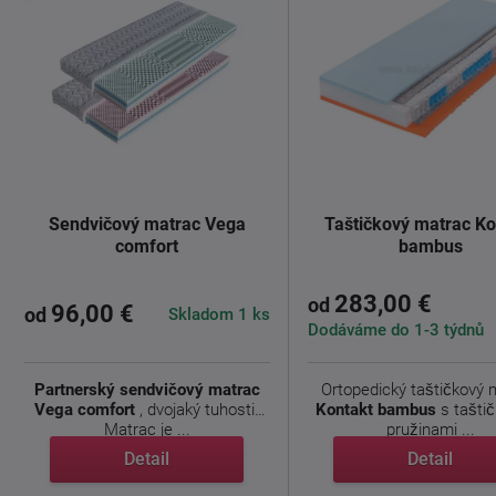
Sendvičový matrac Vega
Taštičkový matrac Ko
comfort
bambus
283,00 €
od
96,00 €
Skladom 1 ks
od
Dodáváme do 1-3 týdnů
Partnerský sendvičový matrac
Ortopedický taštičkový 
Vega comfort
, dvojaký tuhosti.
Kontakt bambus
s tašti
Matrac je ...
pružinami ...
Detail
Detail