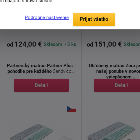
im údajom správať slušne.
Podrobné nastavenie
Sendvičový matrac Partner
Prijať všetko
Sendvičový matrac 
Plus
124,00 €
151,00 €
Skladom > 5 ks
Skladom
od
od
Partnerský matrac Partner Plus -
Obľúbený matrac Zora je
pohodlie pre každého
Sendvičový
našej ponuke v novo
...
vylepšenom ...
Detail
Detail