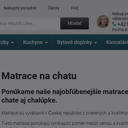
Nákupný poriadok
Články
FAQ
Nákup po
výberom
Hľadať
+42
Po-Pia 8
izby
Kuchyne
Bytové doplnky
Kancelár
Matrace na chatu
Ponúkame naše najobľúbenejšie matrace,
chate aj chalúpke.
Matrace sú vyrábané v Českej republike z overených a kvalitnýc
Tieto matrace ponúkajú vynikajúci pomer medzi cenou a kvalit