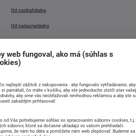
Od najdrahšieho
Od najlacnejšieho
Najnovšie
y web fungoval, ako má (súhlas s
Zobrazujem 1 - 9 z 9
okies)
čo najlepší zážitok z nakupovania - aby fungovalo vyhľadávanie, aby
si pamätali, čo máte v košíku, aby ste jednoducho zistili stav vaše
ednávky, aby sme vás neobťažovali nevhodnou reklamou a aby ste s
useli zakaždým prihlasovať.
to od Vás potrebujeme súhlas so spracovaním súborov cookies, t.j.
ých súborov, ktoré sa dočasne ukladajú vo vašom prehliadači.
ujeme, že nám ho dáte a pomôžete nám web zlepšovať. Budeme sa