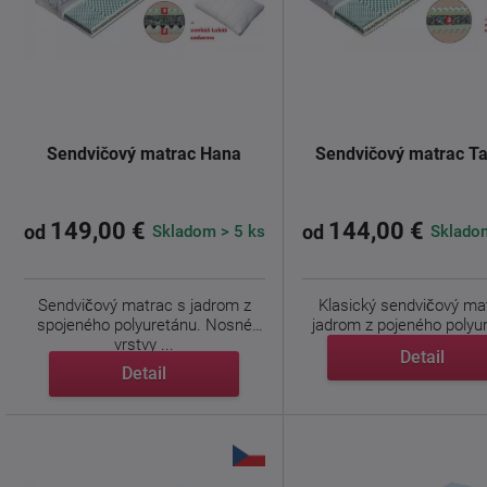
Sendvičový matrac Hana
Sendvičový matrac T
149,00 €
144,00 €
Skladom > 5 ks
Skladom
od
od
Sendvičový matrac s jadrom z
Klasický sendvičový ma
spojeného polyuretánu. Nosné
jadrom z pojeného polyu
vrstvy ...
Detail
Nosnú ...
Detail