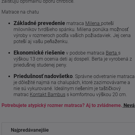
zaisťujú optimálnu oporu chrbtice.
Matrace na chatu
Základné prevedenie
matraca
Milena
poteší
milovníkov tvrdšieho spánku. Milena ponúka možnosť
výroby v rozmeroch podľa vašich požiadaviek. Jej cena
poteší aj vašu peňaženku.
Ekonomické riešenie
v podobe matraca
Berta
s
výškou 13 cm ocenia deti aj dospelí. Berta je vyrobená z
priedušnej studenej peny.
Priedušnosť nadovšetko
. Správne odvetranie matraca
je dôležité najmä na chalupách, ktoré zazimovávame a
nie sú vykurované. Ideálnym riešením je taštičkový
matrac
Kontakt Bambus
s komfortnou výškou 20 cm.
Potrebujete atypický rozmer matraca? Aj to zvládneme.
Neváh
Najpredávanejšie