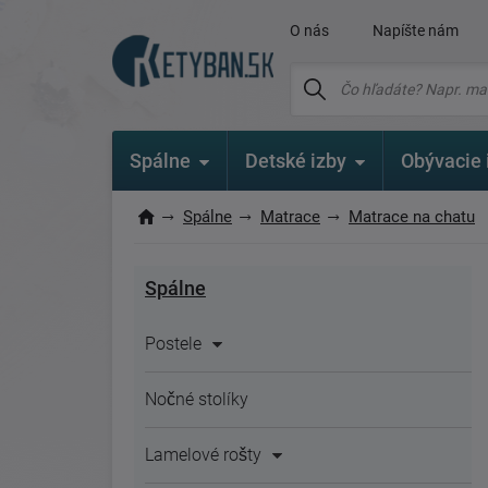
O nás
Napíšte nám
Spálne
Detské izby
Obývacie 
Spálne
Matrace
Matrace na chatu
Spálne
Postele
Nočné stolíky
Lamelové rošty