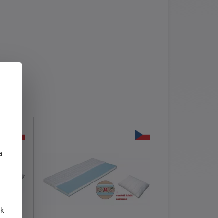
j
a
 k