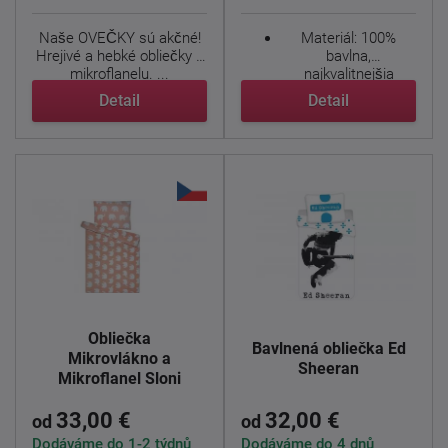
Naše OVEČKY sú akčné!
Materiál: 100%
Hrejivé a hebké obliečky z
bavlna,
mikroflanelu. ...
najkvalitnejšia
priadza, hladký a
Detail
Detail
príjemný ...
Obliečka
Bavlnená obliečka Ed
Mikrovlákno a
Sheeran
Mikroflanel Sloni
33,00 €
32,00 €
od
od
Dodáváme do 1-2 týdnů
Dodáváme do 4 dnů