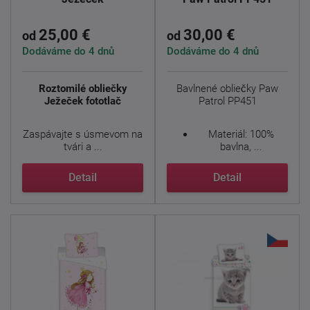
25,00 €
30,00 €
od
od
Dodáváme do 4 dnů
Dodáváme do 4 dnů
Roztomilé obliečky
Bavlnené obliečky Paw
Ježeček fototlač
Patrol PP451
Zaspávajte s úsmevom na
Materiál: 100%
tvári a ...
bavlna, ...
Detail
Detail