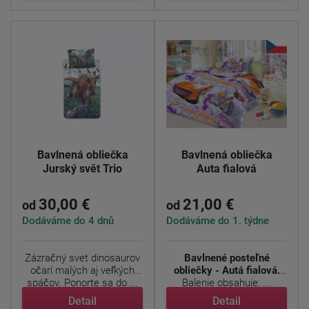
Bavlnená obliečka
Bavlnená obliečka
Jurský svět Trio
Auta fialová
30,00 €
21,00 €
od
od
Dodáváme do 4 dnů
Dodáváme do 1. týdne
Zázračný svet dinosaurov
Bavlnené posteľné
očarí malých aj veľkých
obliečky - Autá fialová.
spáčov. Ponorte sa do ...
Balenie obsahuje: ...
Detail
Detail