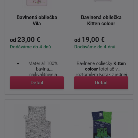
Bavlnená obliečka
Bavlnená obliečka
Víla
Kitten colour
23,00 €
19,00 €
od
od
Dodáváme do 4 dnů
Dodáváme do 4 dnů
Materiál: 100%
Bavlnené obliečky
Kitten
bavlna,
colour
fototlač v
najkvalitnejšia
roztomilým Kotak z jednej
priadza, hladký a
...
Detail
Detail
príjemný ...