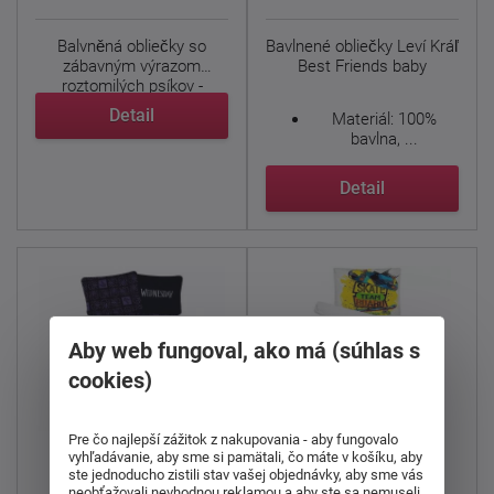
Balvněná obliečky so
Bavlnené obliečky Leví Kráľ
zábavným výrazom
Best Friends baby
roztomilých psíkov -
Bulldog. ...
Detail
Materiál: 100%
bavlna, ...
Detail
Aby web fungoval, ako má (súhlas s
cookies)
Pre čo najlepší zážitok z nakupovania - aby fungovalo
Obliečka
vyhľadávanie, aby sme si pamätali, čo máte v košíku, aby
Bavlnená obliečka
Mikrovlákno a
ste jednoducho zistili stav vašej objednávky, aby sme vás
Wednesday Color
neobťažovali nevhodnou reklamou a aby ste sa nemuseli