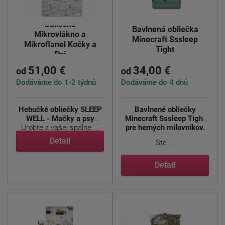
Obliečka
Bavlnená obliečka
Mikrovlákno a
Minecraft Sssleep
Mikroflanel Kočky a
Tight
Psi
51,00 €
34,00 €
od
od
Dodáváme do 1-2 týdnů
Dodáváme do 4 dnů
Hebučké obliečky SLEEP
Bavlnené obliečky
WELL - Mačky a psy
Minecraft Sssleep Tight
Urobte z vašej spálne ...
pre herných milovníkov.
Detail
Ste ...
Detail