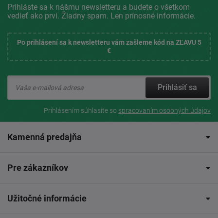
Prihláste sa k nášmu newsletteru a budete o všetkom
vedieť ako prví. Žiadny spam. Len prínosné informácie.
Po prihlásení sa k newsletteru vám zašleme kód na ZĽAVU 5
€
Prihlásiť sa
Prihlásením súhlasíte so
spracovaním osobných údajov
Kamenná predajňa
Pre zákazníkov
Užitočné informácie