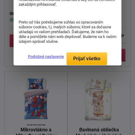
Mikroflanel Skate
zakaždým prihlasovať.
32,00 €
51,00 €
od
od
Skladom > 5 ks
Skladom > 5 ks
Preto od Vás potrebujeme súhlas so spracovaním
súborov cookies, t.j. malých súborov, ktoré sa dočasne
...
ukladajú vo vašom prehliadači. Ďakujeme, že nám ho
Hebučké obliečky SLEEP
dáte a pomôžete nám web zlepšovať. Budeme sa k vašim
Detail
WELL - Skate
Urobte z
údajom správať slušne.
vašej spálne miesto ...
Detail
Podrobné nastavenie
Prijať všetko
Obliečka
Mikrovlákno a
Bavlnená obliečka