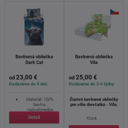
Bavlnená obliečka
Bavlnená obliečka
Dark Cat
Víla
23,00 €
25,00 €
od
od
Dodáváme do 4 dnů
Dodáváme do 3-4 týdny
Materiál: 100%
Žiarivé bavlnené obliečky
bavlna,
pre vílie dievčatká - Víla.
najkvalitnejšia
priadza, hladký a
Detail
Ktorá ...
príjemný ...