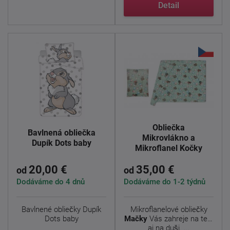
Detail
Obliečka
Bavlnená obliečka
Mikrovlákno a
Dupík Dots baby
Mikroflanel Kočky
20,00 €
35,00 €
od
od
Dodáváme do 4 dnů
Dodáváme do 1-2 týdnů
Bavlnené obliečky Dupík
Mikroflanelové obliečky
Dots baby
Mačky
Vás zahreje na tele
aj na duši. ...