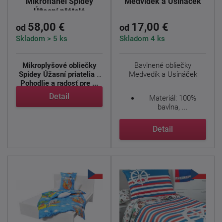
Mikroflanel Spidey
Medvídek a Usínáček
Úžasní přátelé
58,00 €
17,00 €
od
od
Skladom > 5 ks
Skladom 4 ks
Mikroplyšové obliečky
Bavlnené obliečky
Spidey Úžasní priatelia ?
Medvedík a Usínáček
Pohodlie a radosť pre ...
Detail
Materiál: 100%
bavlna, ...
Detail