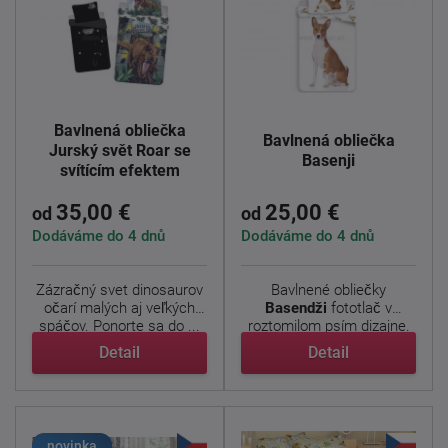
Bavlnená obliečka
Bavlnená obliečka
Jurský svět Roar se
Basenji
svítícím efektem
35,00 €
25,00 €
od
od
Dodáváme do 4 dnů
Dodáváme do 4 dnů
Zázračný svet dinosaurov
Bavlnené obliečky
očarí malých aj veľkých
Basendži
fototlač v
spáčov. Ponorte sa do ...
roztomilom psím dizajne.
...
Detail
Detail
novinka