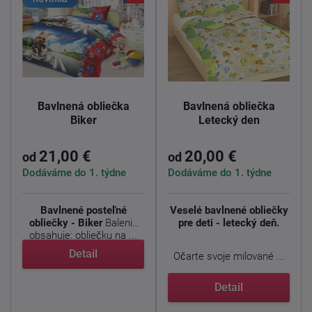
Bavlnená obliečka
Bavlnená obliečka
Biker
Letecký den
21,00 €
20,00 €
od
od
Dodáváme do 1. týdne
Dodáváme do 1. týdne
Bavlnené posteľné
Veselé bavlnené obliečky
obliečky - Biker
Balenie
pre deti - letecký deň.
obsahuje: obliečku na ...
Detail
Očarte svoje milované ...
Detail