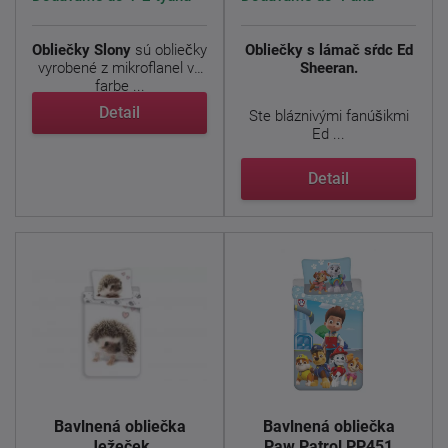
Obliečky Slony
sú obliečky
Obliečky s lámač sŕdc Ed
vyrobené z mikroflanel vo
Sheeran.
farbe ...
Detail
Ste bláznivými fanúšikmi
Ed ...
Detail
Bavlnená obliečka
Bavlnená obliečka
Ježeček
Paw Patrol PP451