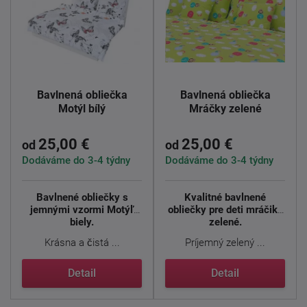
Bavlnená obliečka
Bavlnená obliečka
Motýl bílý
Mráčky zelené
25,00 €
25,00 €
od
od
Dodáváme do 3-4 týdny
Dodáváme do 3-4 týdny
Bavlnené obliečky s
Kvalitné bavlnené
jemnými vzormi Motýľ
obliečky pre deti mráčika
biely.
zelené.
Krásna a čistá ...
Príjemný zelený ...
Detail
Detail