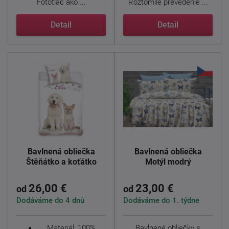
Fototlač ako ...
Roztomilé prevedenie ...
Detail
Detail
Bavlnená obliečka
Bavlnená obliečka
Štěňátko a koťátko
Motýl modrý
26,00 €
23,00 €
od
od
Dodáváme do 4 dnů
Dodáváme do 1. týdne
Materiál: 100%
Bavlnené obliečky s