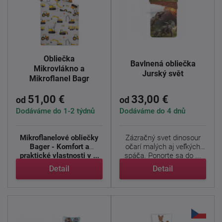
Obliečka
Bavlnená obliečka
Mikrovlákno a
Jurský svět
Mikroflanel Bagr
51,00 €
33,00 €
od
od
Dodáváme do 1-2 týdnů
Dodáváme do 4 dnů
Mikroflanelové obliečky
Zázračný svet dinosour
Bager - Komfort a
očarí malých aj veľkých
praktické vlastnosti v ...
spáča. Ponorte sa do ...
Detail
Detail