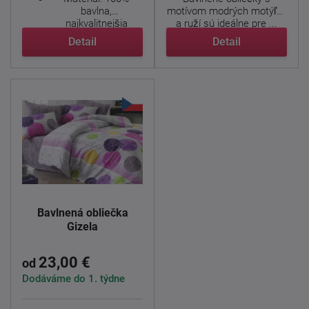
bavlna,
motívom modrých motýľov
najkvalitnejšia
a ruží sú ideálne pre ...
priadza, hladký a
Detail
Detail
príjemný ...
Bavlnená obliečka
Gizela
23,00 €
od
Dodáváme do 1. týdne