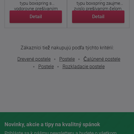
typu boxspring s
typu boxspring zaujme
vodorovne prešívaným
zvislo prešívaným čelom.
čelom. ...
...
Detail
Detail
Zákazníci tiež nakupujú podľa týchto kritérií:
Drevené postele
Postele
Čalúnené postele
Postele
Rozkladacie postele
Novinky, akcie a tipy na kvalitný spánok
Prihláste sa k nášmu newsletteru a budete o všetkom