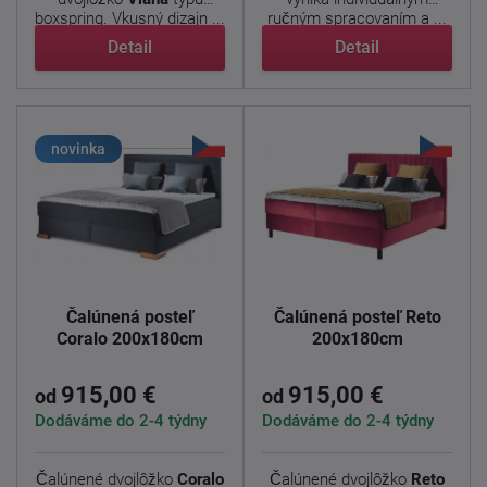
boxspring. Vkusný dizajn ...
ručným spracovaním a ...
Detail
Detail
novinka
Čalúnená posteľ
Čalúnená posteľ Reto
Coralo 200x180cm
200x180cm
915,00 €
915,00 €
od
od
Dodáváme do 2-4 týdny
Dodáváme do 2-4 týdny
Čalúnené dvojlôžko
Coralo
Čalúnené dvojlôžko
Reto