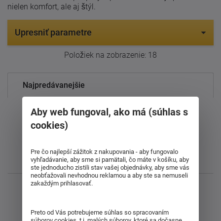
nielen komfort, ale aj štýl.
Upresniť parametre
Položiek na zobrazenie:
18
Najpredávanejšie
Od najdrahšieho
Aby web fungoval, ako má (súhlas s
cookies)
Od najlacnejšieho
Pre čo najlepší zážitok z nakupovania - aby fungovalo
vyhľadávanie, aby sme si pamätali, čo máte v košíku, aby
Najnovšie
ste jednoducho zistili stav vašej objednávky, aby sme vás
neobťažovali nevhodnou reklamou a aby ste sa nemuseli
zakaždým prihlasovať.
Zobrazujem 1 - 18 z 18
Preto od Vás potrebujeme súhlas so spracovaním
súborov cookies, t.j. malých súborov, ktoré sa dočasne