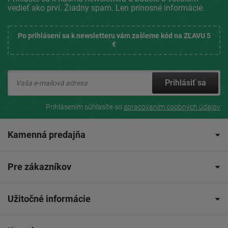
vedieť ako prví. Žiadny spam. Len prínosné informácie.
Po prihlásení sa k newsletteru vám zašleme kód na ZĽAVU 5
€
Prihlásiť sa
Prihlásením súhlasíte so
spracovaním osobných údajov
Kamenná predajňa
Pre zákazníkov
Užitočné informácie