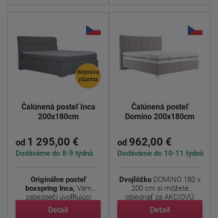
doprava
zdarma
Čalúnená posteľ Inca
Čalúnená posteľ
200x180cm
Domino 200x180cm
1 295,00 €
962,00 €
od
od
Dodáváme do 8-9 týdnů
Dodáváme do 10-11 týdnů
Originálne posteľ
Dvojlôžko
DOMINO 180 x
boxspring
Inca,
Vám
200 cm si môžete
zabezpečí uvoľňujúci
objednať za AKCIOVÚ
spánok ...
cenu s ...
Detail
Detail