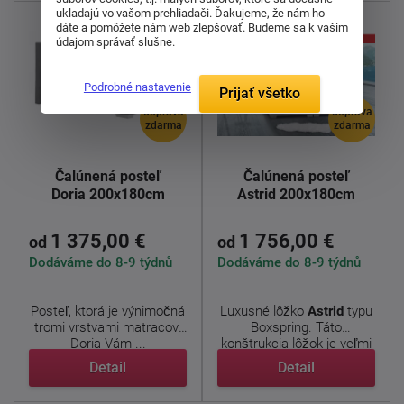
ukladajú vo vašom prehliadači. Ďakujeme, že nám ho
dáte a pomôžete nám web zlepšovať. Budeme sa k vašim
údajom správať slušne.
Podrobné nastavenie
Prijať všetko
doprava
doprava
zdarma
zdarma
Čalúnená posteľ
Čalúnená posteľ
Doria 200x180cm
Astrid 200x180cm
1 375,00 €
1 756,00 €
od
od
Dodáváme do 8-9 týdnů
Dodáváme do 8-9 týdnů
Posteľ, ktorá je výnimočná
Luxusné lôžko
Astrid
typu
tromi vrstvami matracov.
Boxspring. Táto
Doria Vám ...
konštrukcia lôžok je veľmi
...
Detail
Detail