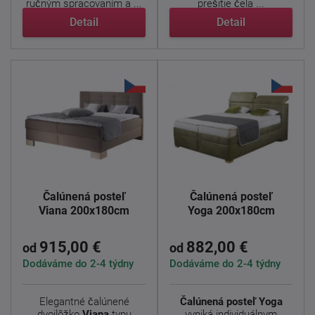
ručným spracovaním a ...
prešitie čela ...
Detail
Detail
Čalúnená posteľ
Čalúnená posteľ
Viana 200x180cm
Yoga 200x180cm
915,00 €
882,00 €
od
od
Dodáváme do 2-4 týdny
Dodáváme do 2-4 týdny
Elegantné čalúnené
Čalúnená posteľ Yoga
dvojlôžko
Viana
typu
vyniká individuálnym