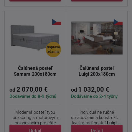
doprava
zdarma
Čalúnená posteľ
Čalúnená posteľ
Samara 200x180cm
Luigi 200x180cm
2 070,00 €
1 032,00 €
od
od
Dodáváme do 8-9 týdnů
Dodáváme do 2-4 týdny
Moderná posteľ typu
Individuálne ručné
boxspring s motorovým
spracovanie a konštrukčná
polohovaním pre ešte
kvalita radí posteľ
Luigi ...
väčšie ...
Detail
Detail