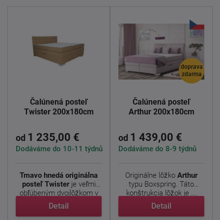
doprava
zdarma
Čalúnená posteľ
Čalúnená posteľ
Twister 200x180cm
Arthur 200x180cm
1 235,00 €
1 439,00 €
od
od
Dodáváme do 10-11 týdnů
Dodáváme do 8-9 týdnů
Tmavo hnedá originálna
Originálne lôžko
Arthur
posteľ Twister
je veľmi
typu Boxspring. Táto
obľúbeným dvojlôžkom v
konštrukcia lôžok je ...
...
Detail
Detail