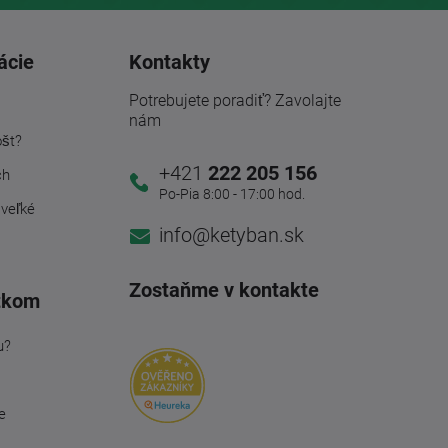
ácie
Kontakty
Potrebujete poradiť? Zavolajte
nám
ošt?
+421
222 205 156
ch
Po-Pia 8:00 - 17:00 hod.
 veľké
info@ketyban.sk
Zostaňme v kontakte
tkom
u?
e