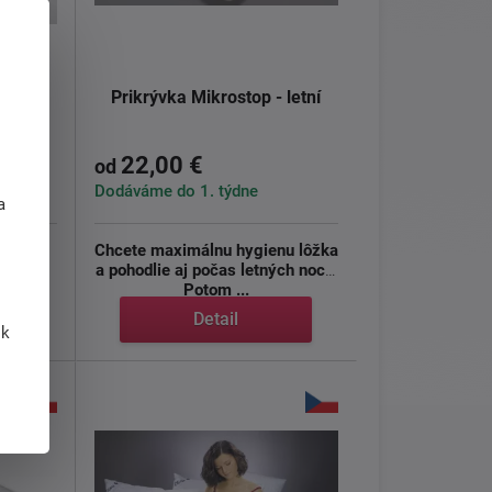
letní
Prikrývka Mikrostop - letní
22,00 €
od
j
Dodáváme do 1. týdne
a
nda
s
Chcete maximálnu hygienu lôžka
na /
a pohodlie aj počas letných nocí?
Potom ...
Detail
 k