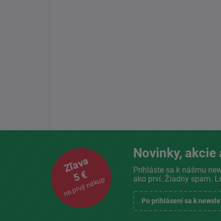
Novinky, akcie 
Zľava
Prihláste sa k nášmu new
5 €
ako prví. Žiadny spam. L
na prvý nákup
Po prihlásení sa k newsl