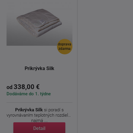
doprava
zdarma
Prikrývka Silk
338,00 €
od
Dodáváme do 1. týdne
Prikrývka Silk
si poradí s
vyrovnávaním teplotných rozdielov
najmä ...
Detail