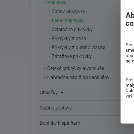
Prikrývky
Zimné prikrývky
Ab
Letné prikrývky
co
Celoročné prikrývky
Prikrývky z peria
Pre 
Prikrývky z dutého vlákna
sme 
obj
Záťažové prikrývky
nem
Detské prikrývky a vankúše
Náhradná náplň do vankúšov
Pre
mal
Ďak
Obliečky
vaš
Spálne zostavy
Doplnky k spálňam