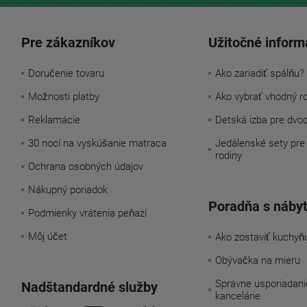
Pre zákazníkov
Užitočné inform
Doručenie tovaru
Ako zariadiť spálňu?
Možnosti platby
Ako vybrať vhodný r
Reklamácie
Detská izba pre dvo
30 nocí na vyskúšanie matraca
Jedálenské sety pre
rodiny
Ochrana osobných údajov
Nákupný poriadok
Poradňa s náby
Podmienky vrátenia peňazí
Môj účet
Ako zostaviť kuchyň
Obývačka na mieru
Správne usporiadani
Nadštandardné služby
kancelárie