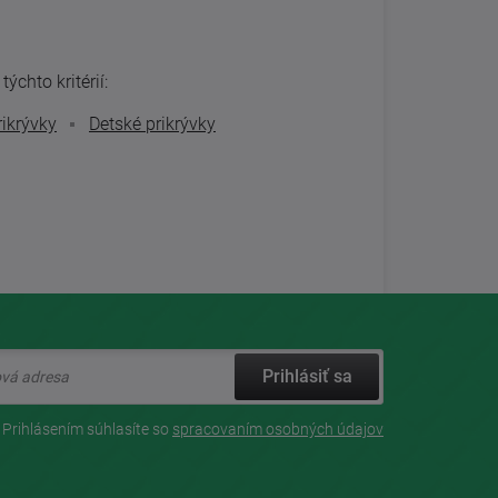
ýchto kritérií:
rikrývky
Detské prikrývky
Prihlásiť sa
Prihlásením súhlasíte so
spracovaním osobných údajov