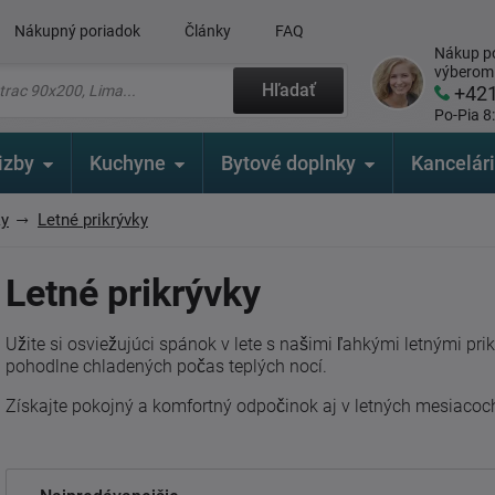
Nákupný poriadok
Články
FAQ
Nákup po
výberom
Hľadať
+42
Po-Pia 8
izby
Kuchyne
Bytové doplnky
Kancelár
ky
Letné prikrývky
Letné prikrývky
Užite si osviežujúci spánok v lete s našimi ľahkými letnými pri
pohodlne chladených počas teplých nocí.
Získajte pokojný a komfortný odpočinok aj v letných mesiacoc