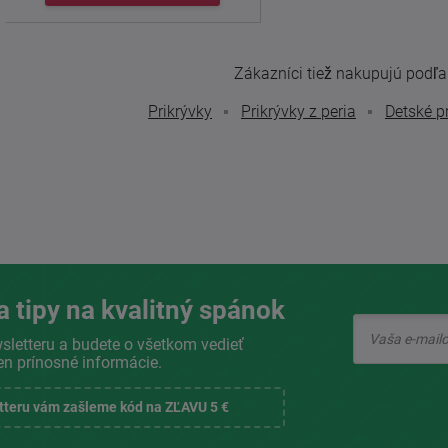
Zákazníci tiež nakupujú podľa t
Prikrývky
Prikrývky z peria
Detské p
a tipy na kvalitný spánok
sletteru a budete o všetkom vedieť
en prínosné informácie.
etteru vám zašleme kód na ZĽAVU 5 €