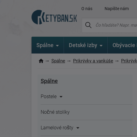
O nás
Napíšte nám
Spálne
Detské izby
Obývacie 
Spálne
Prikrývky a vankúše
Prikrýv
Spálne
Postele
Nočné stolíky
Lamelové rošty