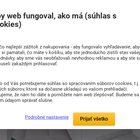
y web fungoval, ako má (súhlas s
okies)
Prikrývka Botanica letní
Prikrývka Rosalinda 
31,00 €
čo najlepší zážitok z nakupovania - aby fungovalo vyhľadávanie, aby
od
86,00 €
Skladom 1 ks
od
si pamätali, čo máte v košíku, aby ste jednoducho zistili stav vaše
Dodáváme do 1. týdne
ednávky, aby sme vás neobťažovali nevhodnou reklamou a aby ste s
useli zakaždým prihlasovať.
Bavlnená prikrývka
Botanica
v
Ekonomický rad
Rosali
letnej variante z čisto prírodného
výborným pomerom ce
...
kvalita. ...
to od Vás potrebujeme súhlas so spracovaním súborov cookies, t.j.
ých súborov, ktoré sa dočasne ukladajú vo vašom prehliadači.
Detail
Detail
ujeme, že nám ho dáte a pomôžete nám web zlepšovať. Budeme sa
im údajom správať slušne.
Podrobné nastavenie
Prijať všetko