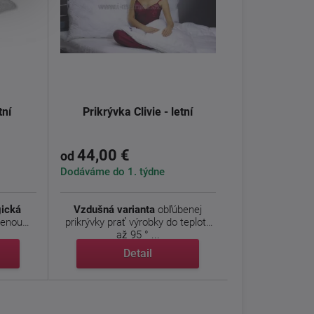
tní
Prikrývka Clivie - letní
44,00 €
od
Dodáváme do 1. týdne
gická
Vzdušná varianta
obľúbenej
senou
prikrývky
prať výrobky do teploty
až 95 ° ...
Detail