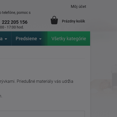
Môj účet
 telefóne, pomoc s
Prázdny košík
1
222 205 156
:00 - 17:00 hod.
ia
Predsiene
Výrobcovia
Všetky kategórie
Záhrada
krývkami. Priedušné materiály vás udržia
h.