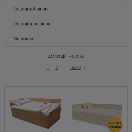
Od najdrahšieho
Od najlacnejšieho
Najnovšie
Zobrazuji 1 - 48 z 66
1
2
ďalšie
doprava
zdarma