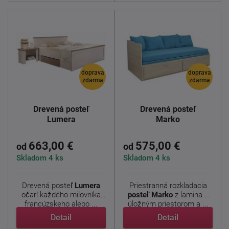
doprava
doprava
zdarma
zdarma
Drevená posteľ
Drevená posteľ
Lumera
Marko
663,00 €
575,00 €
od
od
Skladom 4 ks
Skladom 4 ks
Drevená posteľ
Lumera
Priestranná rozkladacia
očarí každého milovníka
posteľ Marko
z
lamina
s
francúzskeho alebo ...
úložným priestorom a ...
Detail
Detail