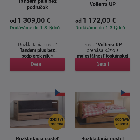
Tandem plus bez
Volterra UP
područek
1 309,00 €
1 172,00 €
od
od
Dodáváme do 1-3 týdnů
Dodáváme do 1-3 týdnů
Rozkladacia posteľ
Posteľ
Volterra
UP
Tandem plus bez
prenáša kúzlo a
podpierok rúk
v
majestátnosť toskánskej
modernom dizajne ...
...
Detail
Detail
doprava
doprava
zdarma
zdarma
Rozkladacia posteľ
Rozkladacia posteľ