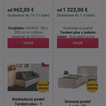
962,00 €
1 322,00 €
od
od
Dodáváme do 10-11 týdnů
Dodáváme do 1-3 týdnů
Dvojlôžko
DOMINO 180 x
Rozkladacia posteľ
200 cm si môžete
Tandem plus s jedným
objednať za AKCIOVÚ
čelom
- ľavé alebo pravé ...
cenu s ...
Detail
Detail
doprava
doprava
zdarma
zdarma
Rozkladacia posteľ
Drevená posteľ
Tandem plus - 1