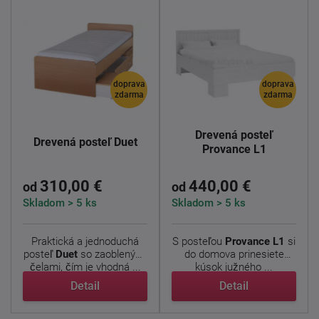
doprava
doprava
zdarma
zdarma
Drevená posteľ
Drevená posteľ Duet
Provance L1
310,00 €
440,00 €
od
od
Skladom > 5 ks
Skladom > 5 ks
Praktická a jednoduchá
S posteľou
Provance L1
si
posteľ
Duet
so zaoblenými
do domova prinesiete
čelami, čím je vhodná ...
kúsok južného ...
Detail
Detail