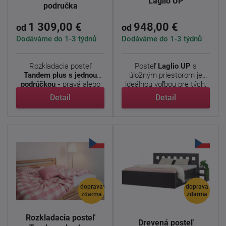
Laglio UP
područka
1 309,00 €
948,00 €
od
od
Dodáváme do 1-3 týdnů
Dodáváme do 1-3 týdnů
Rozkladacia posteľ
Posteľ
Laglio
UP
s
Tandem plus s jednou
úložným priestorom je
podrúčkou -
pravá alebo
ideálnou voľbou pre tých,
ľavá - ...
...
Detail
Detail
doprava
doprava
zdarma
zdarma
Rozkladacia posteľ
Drevená posteľ