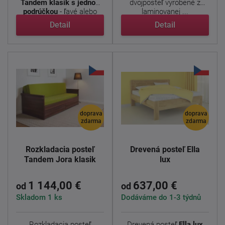
Tandem klasik s jednou
dvojposteľ vyrobené z
podrúčkou
- ľavé alebo
laminovanej ...
pravé ...
Detail
Detail
doprava
doprava
zdarma
zdarma
Rozkladacia posteľ
Drevená posteľ Ella
Tandem Jora klasik
lux
1 144,00 €
637,00 €
od
od
Skladom 1 ks
Dodáváme do 1-3 týdnů
Rozkladacia posteľ
Drevená posteľ
Ella lux