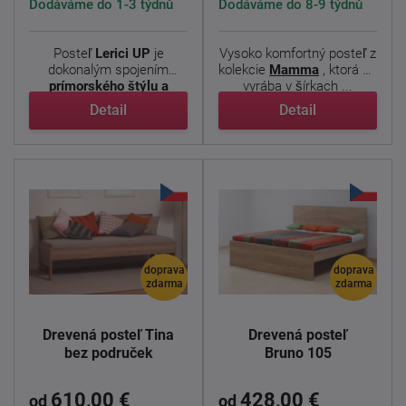
Dodáváme do 1-3 týdnů
Dodáváme do 8-9 týdnů
Posteľ
Lerici
UP
je
Vysoko komfortný posteľ z
dokonalým spojením
kolekcie
Mamma
, ktorá sa
prímorského štýlu a
vyrába v šírkach ...
modernej ...
Detail
Detail
doprava
doprava
zdarma
zdarma
Drevená posteľ Tina
Drevená posteľ
bez područek
Bruno 105
610,00 €
428,00 €
od
od