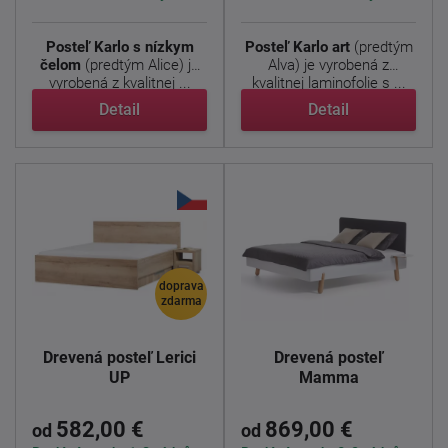
Posteľ Karlo s nízkym
Posteľ Karlo art
(predtým
čelom
(predtým Alice) je
Alva) je vyrobená z
vyrobená z kvalitnej ...
kvalitnej laminofolie s ...
Detail
Detail
doprava
zdarma
Drevená posteľ Lerici
Drevená posteľ
UP
Mamma
582,00 €
869,00 €
od
od