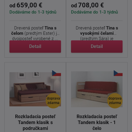
659,00 €
708,00 €
od
od
Dodáváme do 1-3 týdnů
Dodáváme do 1-3 týdnů
Drevená posteľ
Tina s
Drevená posteľ
Tina s
čelom
(predtým Ester) je
vysokými čelami
dvojposteľ vyrobené z ...
(predtým Sára) je
dvojposteľ ...
Detail
Detail
doprava
doprava
zdarma
zdarma
Rozkladacia posteľ
Rozkladacia posteľ
Tandem klasik s
Tandem klasik - 1
područkami
čelo