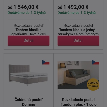
1 546,00 €
1 492,00 €
od
od
Dodáváme do 1-3 týdnů
Dodáváme do 1-3 týdnů
Rozkladacia posteľ
Rozkladacia posteľ
Tandem klasik s
Tandem klasik s jedným
opierkami
- ľavé alebo
vysokým čelom
(predtým
pravé ...
...
Detail
Detail
doprava
zdarma
Čalúnená posteľ
Rozkladacia posteľ
Domino
Tandem plus - 1 čelo