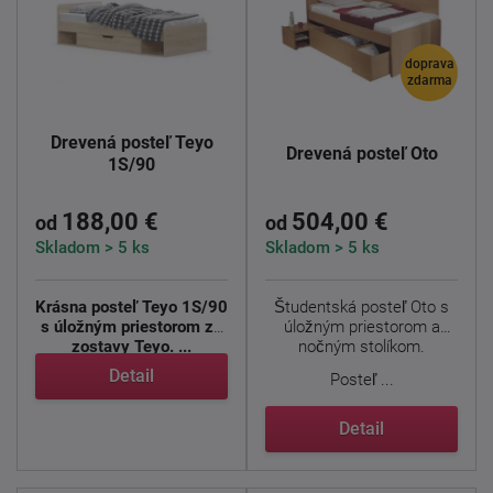
doprava
zdarma
Drevená posteľ Teyo
Drevená posteľ Oto
1S/90
188,00 €
504,00 €
od
od
Skladom > 5 ks
Skladom > 5 ks
Krásna posteľ Teyo 1S/90
Študentská posteľ Oto s
s úložným priestorom zo
úložným priestorom a
zostavy Teyo. ...
nočným stolíkom.
Detail
Posteľ ...
Detail