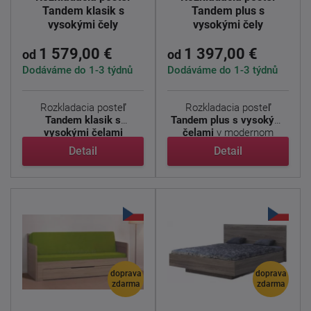
Tandem klasik s
Tandem plus s
vysokými čely
vysokými čely
1 579,00 €
1 397,00 €
od
od
Dodáváme do 1-3 týdnů
Dodáváme do 1-3 týdnů
Rozkladacia posteľ
Rozkladacia posteľ
Tandem klasik s
Tandem plus s vysokými
vysokými čelami
čelami
v modernom
(predtým Sára) - ...
dizajne ...
Detail
Detail
doprava
doprava
zdarma
zdarma