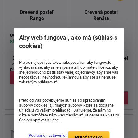
Drevená posteľ
Drevená posteľ
Rango
Renáta
432,00 €
452,00 €
od
od
Aby web fungoval, ako má (súhlas s
Skladom > 5 ks
Skladom > 5 ks
cookies)
Drevená posteľ Rango s
Renáta je obľúbená posteľ
Pre čo najlepší zážitok z nakupovania - aby fungovalo
veľkým deleným úložným
z lamina.
vyhľadávanie, aby sme si pamätali, čo máte v košíku, aby
priestorom a zasúvacím ...
ste jednoducho zistili stav vašej objednávky, aby sme vás
Detail
neobťažovali nevhodnou reklamou a aby ste sa nemuseli
Súčasťou postele je
zakaždým prihlasovať.
lamelový rošt ...
Detail
Preto od Vás potrebujeme súhlas so spracovaním
súborov cookies, t.j. malých súborov, ktoré sa dočasne
ukladajú vo vašom prehliadači. Ďakujeme, že nám ho
dáte a pomôžete nám web zlepšovať. Budeme sa k vašim
údajom správať slušne.
Podrobné nastavenie
Prijať všetko