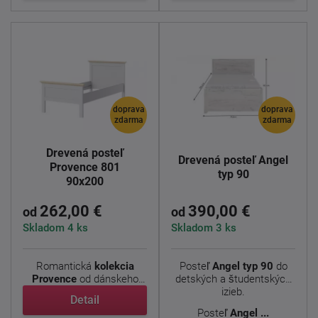
doprava
doprava
zdarma
zdarma
Drevená posteľ
Drevená posteľ Angel
Provence 801
typ 90
90x200
262,00 €
390,00 €
od
od
Skladom 4 ks
Skladom 3 ks
Romantická
kolekcia
Posteľ
Angel typ 90
do
Provence
od dánskeho
detských a študentských
výrobcu prináša do ...
izieb.
Detail
Posteľ
Angel ...