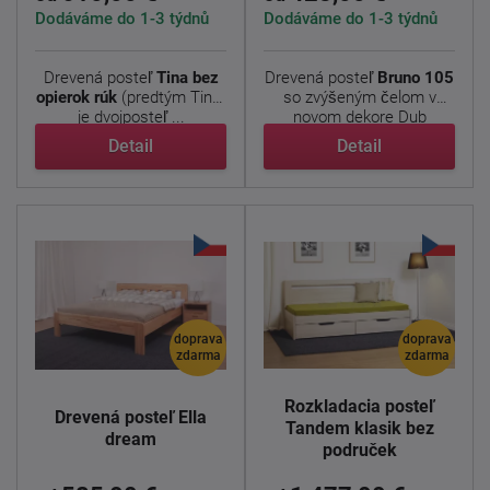
Dodáváme do 1-3 týdnů
Dodáváme do 1-3 týdnů
Drevená posteľ
Tina bez
Drevená posteľ
Bruno 105
opierok rúk
(predtým Tina)
so zvýšeným čelom v
je dvojposteľ ...
novom dekore Dub
nebraska ...
Detail
Detail
doprava
doprava
zdarma
zdarma
Rozkladacia posteľ
Drevená posteľ Ella
Tandem klasik bez
dream
područek