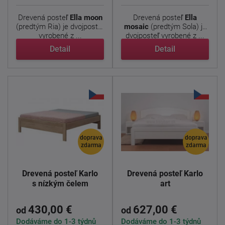
Drevená posteľ
Ella moon
Drevená posteľ
Ella
(predtým Ria) je dvojposteľ
mosaic
(predtým Sola) je
vyrobené z ...
dvojposteľ vyrobené z ...
Detail
Detail
doprava
doprava
zdarma
zdarma
Drevená posteľ Karlo
Drevená posteľ Karlo
s nízkým čelem
art
430,00 €
627,00 €
od
od
Dodáváme do 1-3 týdnů
Dodáváme do 1-3 týdnů