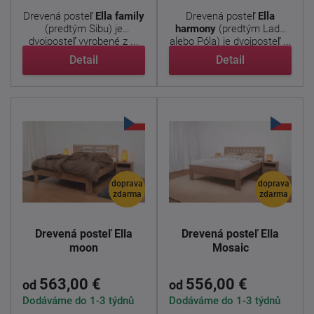
Drevená posteľ
Ella family
Drevená posteľ
Ella
(predtým Sibu) je
harmony
(predtým Lada
dvojposteľ vyrobené z ...
alebo Póla) je dvojposteľ ...
Detail
Detail
doprava
doprava
zdarma
zdarma
Drevená posteľ Ella
Drevená posteľ Ella
moon
Mosaic
563,00 €
556,00 €
od
od
Dodáváme do 1-3 týdnů
Dodáváme do 1-3 týdnů