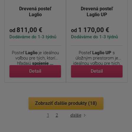
Drevená posteľ
Drevená posteľ
Laglio
Laglio UP
811,00 €
1 170,00 €
od
od
Dodáváme do 1-3 týdnů
Dodáváme do 1-3 týdnů
Posteľ
Laglio
je ideálnou
Posteľ
Laglio
UP
s
voľbou pre tých, ktorí
úložným priestorom je
hľadajú
spojenie ...
ideálnou voľbou pre tých,
...
Detail
Detail
Zobraziť ďalšie produkty (18)
1
2
ďalšie