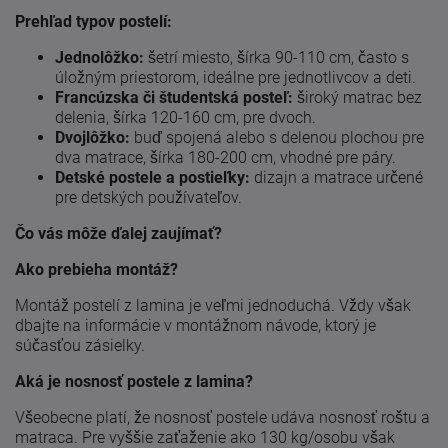
Prehľad typov postelí:
Jednolôžko:
šetrí miesto, šírka 90-110 cm, často s
úložným priestorom, ideálne pre jednotlivcov a deti.
Francúzska či študentská posteľ:
široký matrac bez
delenia, šírka 120-160 cm, pre dvoch.
Dvojlôžko:
buď spojená alebo s delenou plochou pre
dva matrace, šírka 180-200 cm, vhodné pre páry.
Detské postele a postieľky:
dizajn a matrace určené
pre detských používateľov.
Čo vás môže ďalej zaujímať?
Ako prebieha montáž?
Montáž postelí z lamina je veľmi jednoduchá. Vždy však
dbajte na informácie v montážnom návode, ktorý je
súčasťou zásielky.
Aká je nosnosť postele z lamina?
Všeobecne platí, že nosnosť postele udáva nosnosť roštu a
matraca. Pre vyššie zaťaženie ako 130 kg/osobu však