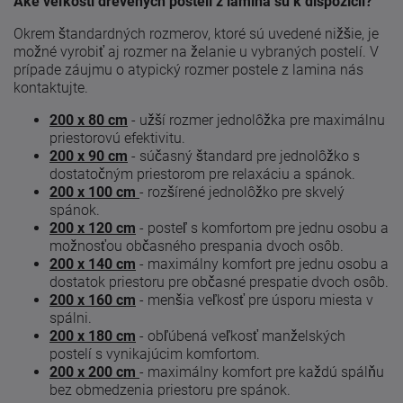
Aké veľkosti drevených postelí z lamina sú k dispozícii?
Okrem štandardných rozmerov, ktoré sú uvedené nižšie, je
možné vyrobiť aj rozmer na želanie u vybraných postelí. V
prípade záujmu o atypický rozmer postele z lamina nás
kontaktujte.
200 x 80 cm
- užší rozmer jednolôžka pre maximálnu
priestorovú efektivitu.
200 x 90 cm
- súčasný štandard pre jednolôžko s
dostatočným priestorom pre relaxáciu a spánok.
200 x 100 cm
- rozšírené jednolôžko pre skvelý
spánok.
200 x 120 cm
- posteľ s komfortom pre jednu osobu a
možnosťou občasného prespania dvoch osôb.
200 x 140 cm
- maximálny komfort pre jednu osobu a
dostatok priestoru pre občasné prespatie dvoch osôb.
200 x 160 cm
- menšia veľkosť pre úsporu miesta v
spálni.
200 x 180 cm
- obľúbená veľkosť manželských
postelí s vynikajúcim komfortom.
200 x 200 cm
- maximálny komfort pre každú spálňu
bez obmedzenia priestoru pre spánok.