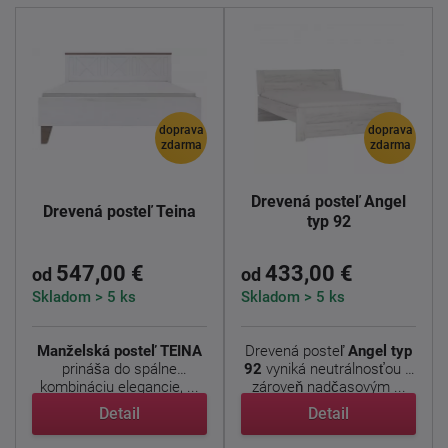
doprava
doprava
zdarma
zdarma
Drevená posteľ Angel
Drevená posteľ Teina
typ 92
547,00 €
433,00 €
od
od
Skladom > 5 ks
Skladom > 5 ks
Manželská posteľ TEINA
Drevená posteľ
Angel typ
prináša do spálne
92
vyniká neutrálnosťou a
kombináciu elegancie, ...
zároveň nadčasovým ...
Detail
Detail