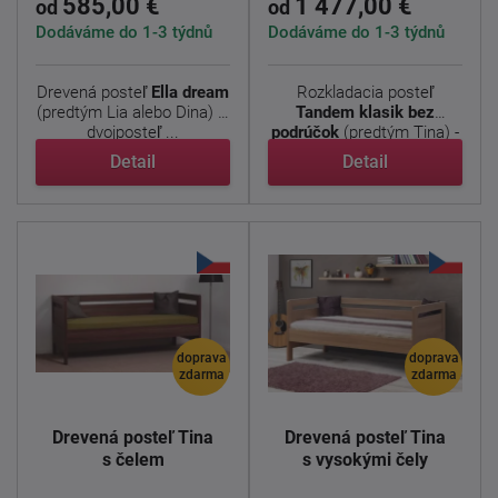
585,00 €
1 477,00 €
od
od
Dodáváme do 1-3 týdnů
Dodáváme do 1-3 týdnů
Drevená posteľ
Ella dream
Rozkladacia posteľ
(predtým Lia alebo Dina) je
Tandem klasik bez
dvojposteľ ...
podrúčok
(predtým Tina) -
ľavé ...
Detail
Detail
doprava
doprava
zdarma
zdarma
Drevená posteľ Tina
Drevená posteľ Tina
s čelem
s vysokými čely