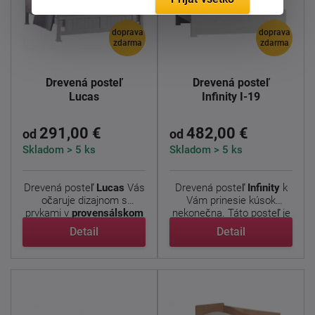
doprava
doprava
zdarma
zdarma
Drevená posteľ
Drevená posteľ
Lucas
Infinity I-19
291,00 €
482,00 €
od
od
Skladom > 5 ks
Skladom > 5 ks
Drevená posteľ
Lucas
Vás
Drevená posteľ
Infinity
k
očaruje dizajnom s
Vám prinesie kúsok
prvkami v
provensálskom
nekonečna. Táto posteľ je
...
...
Detail
Detail