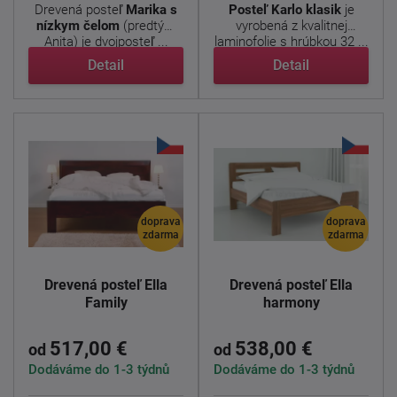
Drevená posteľ
Marika s
Posteľ Karlo klasik
je
nízkym čelom
(predtým
vyrobená z kvalitnej
Anita) je dvojposteľ ...
laminofolie s hrúbkou 32 ...
Detail
Detail
doprava
doprava
zdarma
zdarma
Drevená posteľ Ella
Drevená posteľ Ella
Family
harmony
517,00 €
538,00 €
od
od
Dodáváme do 1-3 týdnů
Dodáváme do 1-3 týdnů