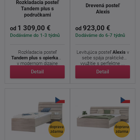
Rozkladacia posteľ
Drevená posteľ
Tandem plus s
Alexis
područkami
1 309,00 €
923,00 €
od
od
Dodáváme do 1-3 týdnů
Dodáváme do 6-7 týdnů
Rozkladacia posteľ
Levitujúca posteľ
Alexis
v
Tandem plus s opierkami
sebe spája praktické
v modernom dizajne
využitie s perfektne ...
ponúka ...
Detail
Detail
doprava
doprava
zdarma
zdarma