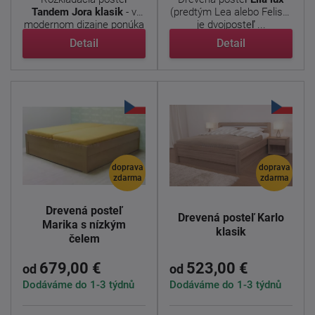
Tandem Jora klasik
- v
(predtým Lea alebo Felisa)
modernom dizajne ponúka
je dvojposteľ ...
...
Detail
Detail
doprava
doprava
zdarma
zdarma
Drevená posteľ
Drevená posteľ Karlo
Marika s nízkým
klasik
čelem
679,00 €
523,00 €
od
od
Dodáváme do 1-3 týdnů
Dodáváme do 1-3 týdnů