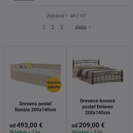
Zobrazuji 1 - 48 z 107
1
2
3
ďalšie
doprava
zdarma
Drevená-kovová
Drevená posteľ
posteľ Dolores
Renáta 200x140cm
200x140cm
493,00 €
209,00 €
od
od
Skladom > 5 ks
Skladom > 5 ks