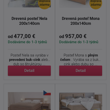
doprava
doprava
zdarma
zdarma
Drevená posteľ Nela
Drevená posteľ Mona
200x140cm
200x140cm
477,00 €
957,00 €
od
od
Dodáváme do 1-3 týdnů
Dodáváme do 1-3 týdnů
Posteľ Nela sa vyrába v
Posteľ Mona s
plným
prevedení buk-cink
alebo
čelom
. Vyrába sa z buku-
dub so štruktúrou ...
cink alebo dubu so ...
Detail
Detail