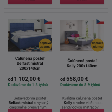
doprava
doprava
zdarma
zdarma
Čalúnená posteľ
Čalúnená posteľ
Belfast mistral
Kelly 200x140cm
200x140cm
1 102,00 €
558,00 €
od
od
Dodáváme do 1-3 týdnů
Dodáváme do 8-9 týdnů
Sebavedomá posteľ
Kvalitná čalúnená posteľ
Belfast mistral
s vysokým
Kelly
s voľne vloženou
diagonálne prešívaným ...
sendvičovou matracov ...