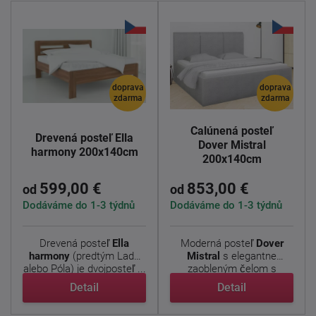
doprava
doprava
zdarma
zdarma
Čalúnená posteľ
Drevená posteľ Ella
Dover Mistral
harmony 200x140cm
200x140cm
599,00 €
853,00 €
od
od
Dodáváme do 1-3 týdnů
Dodáváme do 1-3 týdnů
Drevená posteľ
Ella
Moderná posteľ
Dover
harmony
(predtým Lada
Mistral
s elegantne
alebo Póla) je dvojposteľ ...
zaobleným čelom s
decentným ...
Detail
Detail