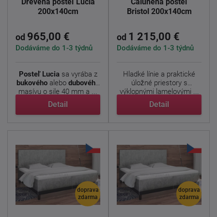
Drevená posteľ Lucia
Čalúnená posteľ
200x140cm
Bristol 200x140cm
965,00 €
1 215,00 €
od
od
Dodáváme do 1-3 týdnů
Dodáváme do 1-3 týdnů
Posteľ Lucia
sa vyrába z
Hladké línie a praktické
bukového
alebo
dubového
úložné priestory s
masívu o sile 40 mm a ...
výklopnými lamelovými ...
Detail
Detail
doprava
doprava
zdarma
zdarma