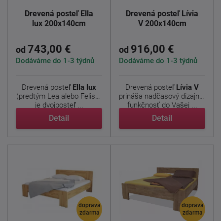
Drevená posteľ Ella
Drevená posteľ Lívia
lux 200x140cm
V 200x140cm
743,00 €
916,00 €
od
od
Dodáváme do 1-3 týdnů
Dodáváme do 1-3 týdnů
Drevená posteľ
Ella lux
Drevená posteľ
Lívia V
(predtým Lea alebo Felisa)
prináša nadčasový dizajn a
je dvojposteľ ...
funkčnosť do Vašej ...
Detail
Detail
doprava
doprava
zdarma
zdarma