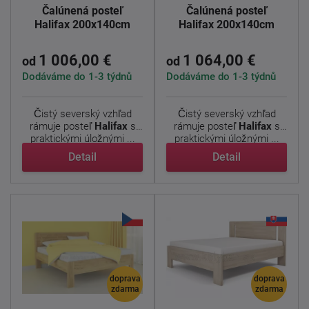
Čalúnená posteľ
Čalúnená posteľ
Halifax 200x140cm
Halifax 200x140cm
1 006,00 €
1 064,00 €
od
od
Dodáváme do 1-3 týdnů
Dodáváme do 1-3 týdnů
Čistý severský vzhľad
Čistý severský vzhľad
rámuje posteľ
Halifax
s
rámuje posteľ
Halifax
s
praktickými úložnými ...
praktickými úložnými ...
Detail
Detail
doprava
doprava
zdarma
zdarma