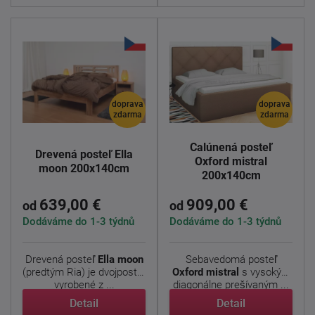
doprava
doprava
zdarma
zdarma
Čalúnená posteľ
Drevená posteľ Ella
Oxford mistral
moon 200x140cm
200x140cm
639,00 €
909,00 €
od
od
Dodáváme do 1-3 týdnů
Dodáváme do 1-3 týdnů
Drevená posteľ
Ella moon
Sebavedomá posteľ
(predtým Ria) je dvojposteľ
Oxford
mistral
s vysokým
vyrobené z ...
diagonálne prešívaným ...
Detail
Detail