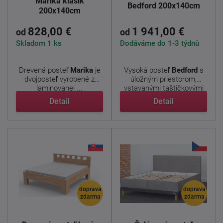
Marika klasik
Bedford 200x140cm
200x140cm
828,00 €
1 941,00 €
od
od
Skladom 1 ks
Dodáváme do 1-3 týdnů
Drevená posteľ
Marika
je
Vysoká posteľ
Bedford
s
dvojposteľ vyrobené z
úložným priestorom,
laminovanej ...
vstavanými taštičkovými
...
Detail
Detail
doprava
doprava
zdarma
zdarma