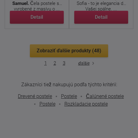
Samuel.
Čela postele sú
Sofia - to je elegancia do
vyrobené z masívu o ...
Vašej spálne. ...
Detail
Detail
Zobraziť ďalšie produkty (48)
1
2
3
ďalšie
Zákazníci tiež nakupujú podľa týchto kritérií:
Drevené postele
Postele
Čalúnené postele
Postele
Rozkladacie postele