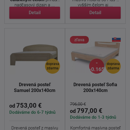
nadčasový dizajn a ...
vyšším čelom aj ...
Detail
Detail
zľava
-
doprava
doprava
zdarma
-0.165%
zdarma
Drevená posteľ
Drevená posteľ Sofia
Samuel 200x140cm
200x140cm
796,00 €
753,00 €
od
797,00 €
od
Dodáváme do 6-7 týdnů
Dodáváme do 1-3 týdnů
Drevená posteľ z masívu
Komfortná masívna posteľ