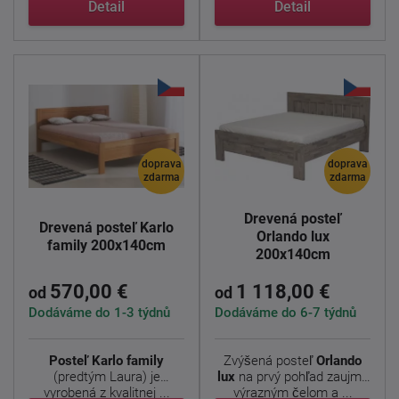
Detail
Detail
doprava
doprava
zdarma
zdarma
Drevená posteľ
Drevená posteľ Karlo
Orlando lux
family 200x140cm
200x140cm
570,00 €
1 118,00 €
od
od
Dodáváme do 1-3 týdnů
Dodáváme do 6-7 týdnů
Posteľ Karlo family
Zvýšená posteľ
Orlando
(predtým Laura) je
lux
na prvý pohľad zaujme
vyrobená z kvalitnej ...
výrazným čelom a ...