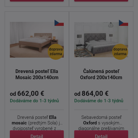
doprava
doprava
zdarma
zdarma
Drevená posteľ Ella
Čalúnená posteľ
Mosaic 200x140cm
Oxford 200x140cm
662,00 €
864,00 €
od
od
Dodáváme do 1-3 týdnů
Dodáváme do 1-3 týdnů
Drevená posteľ
Ella
Sebavedomá posteľ
mosaic
(predtým Sola) je
Oxford
s vysokým
dvojposteľ vyrobené z ...
diagonálne prešívaným
čelom v ...
Detail
Detail