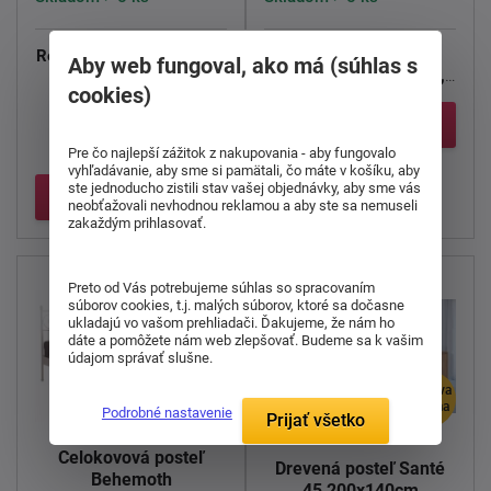
Renáta je obľúbená posteľ
Elegantné a hlavne
Aby web fungoval, ako má (súhlas s
z lamina.
stabilný posteľ
Dolores,
cookies)
ktorá sa vyrába v ...
Detail
Súčasťou postele je
lamelový rošt ...
Pre čo najlepší zážitok z nakupovania - aby fungovalo
vyhľadávanie, aby sme si pamätali, čo máte v košíku, aby
ste jednoducho zistili stav vašej objednávky, aby sme vás
Detail
neobťažovali nevhodnou reklamou a aby ste sa nemuseli
zakaždým prihlasovať.
Preto od Vás potrebujeme súhlas so spracovaním
súborov cookies, t.j. malých súborov, ktoré sa dočasne
ukladajú vo vašom prehliadači. Ďakujeme, že nám ho
dáte a pomôžete nám web zlepšovať. Budeme sa k vašim
údajom správať slušne.
doprava
zdarma
Podrobné nastavenie
Prijať všetko
Celokovová posteľ
Drevená posteľ Santé
Behemoth
45 200x140cm