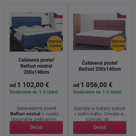
doprava
doprava
zdarma
zdarma
Čalúnená posteľ
Čalúnená posteľ
Belfast mistral
Belfast 200x140cm
200x140cm
1 102,00 €
1 056,00 €
od
od
Dodáváme do 1-3 týdnů
Dodáváme do 1-3 týdnů
Sebavedomá posteľ
Doprajte si božský spánok
Belfast mistral
s vysokým
v spálni kráľov. Snívajte od
diagonálne prešívaným ...
súmraku do ...
Detail
Detail