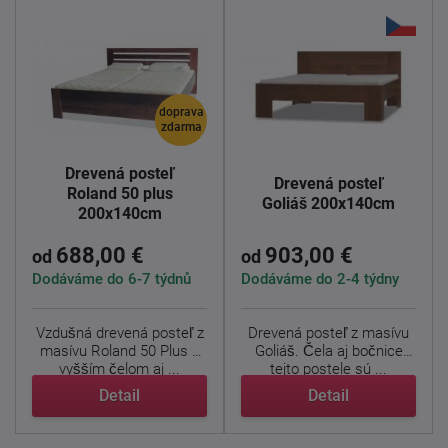
doprava
zdarma
Drevená posteľ
Drevená posteľ
Roland 50 plus
Goliáš 200x140cm
200x140cm
688,00 €
903,00 €
od
od
Dodáváme do 6-7 týdnů
Dodáváme do 2-4 týdny
Vzdušná drevená posteľ z
Drevená posteľ z masívu
masívu Roland 50 Plus s
Goliáš. Čela aj bočnice
vyšším čelom aj ...
tejto postele sú ...
Detail
Detail