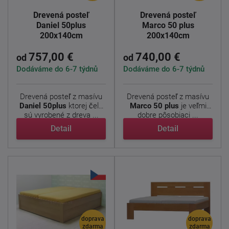
Drevená posteľ
Drevená posteľ
Daniel 50plus
Marco 50 plus
200x140cm
200x140cm
757,00 €
740,00 €
od
od
Dodáváme do 6-7 týdnů
Dodáváme do 6-7 týdnů
Drevená posteľ z masívu
Drevená posteľ z masívu
Daniel
50plus
ktorej čela
Marco 50 plus
je veľmi
sú vyrobené z dreva ...
dobre pôsobiaci ...
Detail
Detail
doprava
doprava
zdarma
zdarma