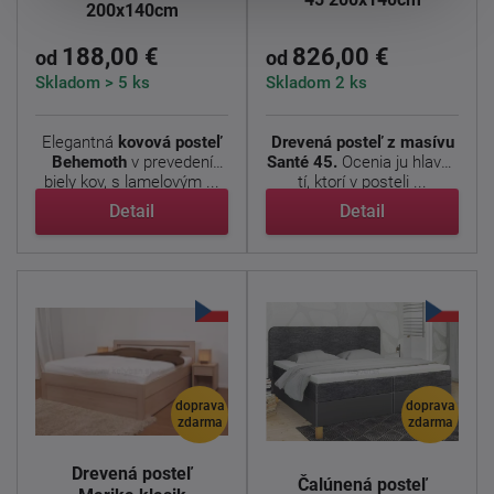
200x140cm
188,00 €
826,00 €
od
od
Skladom > 5 ks
Skladom 2 ks
Elegantná
kovová posteľ
Drevená posteľ z masívu
Behemoth
v prevedení
Santé 45.
Ocenia ju hlavne
biely kov, s lamelovým ...
tí, ktorí v posteli ...
Detail
Detail
doprava
doprava
zdarma
zdarma
Drevená posteľ
Čalúnená posteľ