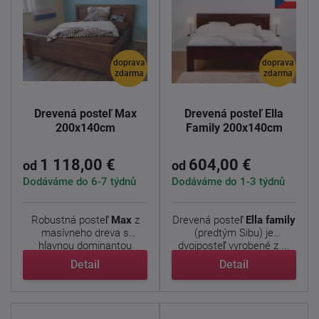
doprava
doprava
zdarma
zdarma
Drevená posteľ Max
Drevená posteľ Ella
200x140cm
Family 200x140cm
1 118,00 €
604,00 €
od
od
Dodáváme do 6-7 týdnů
Dodáváme do 1-3 týdnů
Robustná posteľ
Max
z
Drevená posteľ
Ella family
masívneho dreva s
(predtým Sibu) je
hlavnou dominantou
dvojposteľ vyrobené z ...
trámov v ...
Detail
Detail