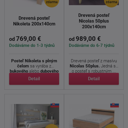
zdarma
zdarma
Drevená posteľ
Drevená posteľ
Nicolas 50plus
Nikoleta 200x140cm
200x140cm
769,00 €
989,00 €
od
od
Dodáváme do 1-3 týdnů
Dodáváme do 6-7 týdnů
Posteľ Nikoleta s plným
Drevená posteľ z masívu
čelom
sa vyrába z
Nicolas 50plus.
Jedná sa
bukového
alebo
dubového
o posteľ s robustným ...
...
Detail
Detail