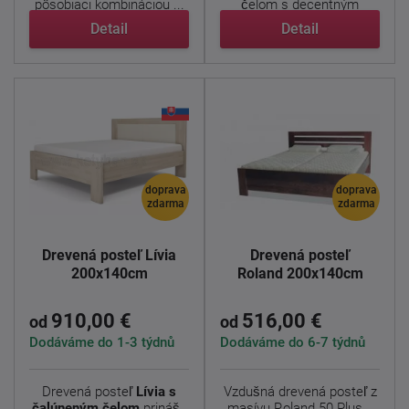
pôsobiaci kombináciou ...
čelom s decentným
prešitím ...
Detail
Detail
doprava
doprava
zdarma
zdarma
Drevená posteľ Lívia
Drevená posteľ
200x140cm
Roland 200x140cm
910,00 €
516,00 €
od
od
Dodáváme do 1-3 týdnů
Dodáváme do 6-7 týdnů
Drevená posteľ
Lívia s
Vzdušná drevená posteľ z
čalúneným čelom
prináša
masívu Roland 50 Plus s