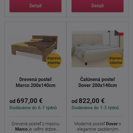
Detail
Detail
doprava
doprava
zdarma
zdarma
Drevená posteľ
Čalúnená posteľ
Marco 200x140cm
Dover 200x140cm
697,00 €
822,00 €
od
od
Dodáváme do 6-7 týdnů
Dodáváme do 1-3 týdnů
Drevená posteľ z masívu
Moderná posteľ
Dover
s
Marco
je veľmi dobre
elegantne zaobleným