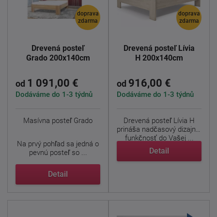
doprava
doprava
zdarma
zdarma
Drevená posteľ
Drevená posteľ Lívia
Grado 200x140cm
H 200x140cm
1 091,00 €
916,00 €
od
od
Dodáváme do 1-3 týdnů
Dodáváme do 1-3 týdnů
Masívna posteľ Grado
Drevená posteľ Lívia H
prináša nadčasový dizajn a
funkčnosť do Vašej ...
Na prvý pohľad sa jedná o
Detail
pevnú posteľ so ...
Detail