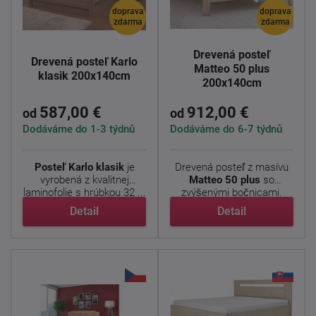
doprava
doprava
zdarma
zdarma
Drevená posteľ
Drevená posteľ Karlo
Matteo 50 plus
klasik 200x140cm
200x140cm
587,00 €
912,00 €
od
od
Dodáváme do 1-3 týdnů
Dodáváme do 6-7 týdnů
Posteľ Karlo klasik
je
Drevená posteľ z masívu
vyrobená z kvalitnej
Matteo 50 plus
so
laminofolie s hrúbkou 32 ...
zvýšenými bočnicami.
Jedná ...
Detail
Detail