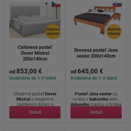
doprava
doprava
zdarma
zdarma
Čalúnená posteľ
Drevená posteľ Jana
Dover Mistral
senior 200x140cm
200x140cm
853,00 €
645,00 €
od
od
Dodáváme do 1-3 týdnů
Dodáváme do 1-3 týdnů
Moderná posteľ
Dover
Posteľ Jana senior
sa
Mistral
s elegantne
vyrába z
bukového
alebo
zaobleným čelom s
dubového
masívu o hrúbke
decentným ...
...
Detail
Detail