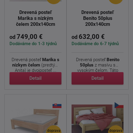
Drevená posteľ
Drevená posteľ
Marika s nízkým
Benito 50plus
čelem 200x140cm
200x140cm
749,00 €
632,00 €
od
od
Dodáváme do 1-3 týdnů
Dodáváme do 6-7 týdnů
Drevená posteľ
Marika s
Drevená posteľ
Benito
nízkym čelom
(predtým
50plus
z masívu s
Anita) je dvojposteľ ...
vysokým čelom. Táto
posteľ je ...
Detail
Detail
doprava
doprava