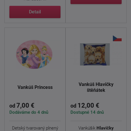
Detail
Vankúš Hlavičky
Vankúš Princess
štěňátek
7,00 €
12,00 €
od
od
Dodáváme do 4 dnů
Dostupné 14 dnů
Detský tvarovaný plnený
Vankúšik
Hlavičky