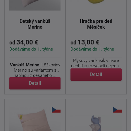
Detský vankúš
Hračka pre deti
Merino
Měsíček
34,00 €
13,00 €
od
od
Dodáváme do 1. týdne
Dodáváme do 1. týdne
Plyšový vankúšik v tvare
Vankúš Merino.
Lôžkoviny
nechtíka rozveselí nejednu
Merino sú variantom s
detskú tváričku. ...
Detail
náplňou z česaného ...
Detail