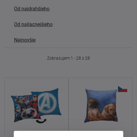
Od najdrahšieho
Od najlacnejšieho
Najnovšie
Zobrazujem 1 - 28 z 28