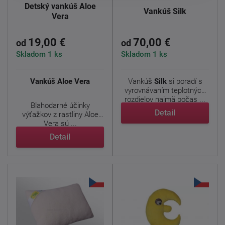
Detský vankúš Aloe
Vankúš Silk
Vera
19,00 €
70,00 €
od
od
Skladom 1 ks
Skladom 1 ks
Vankúš Aloe Vera
Vankúš
Silk
si poradí s
vyrovnávaním teplotných
rozdielov najmä počas ...
Blahodarné účinky
Detail
výťažkov z rastliny Aloe
Vera sú ...
Detail