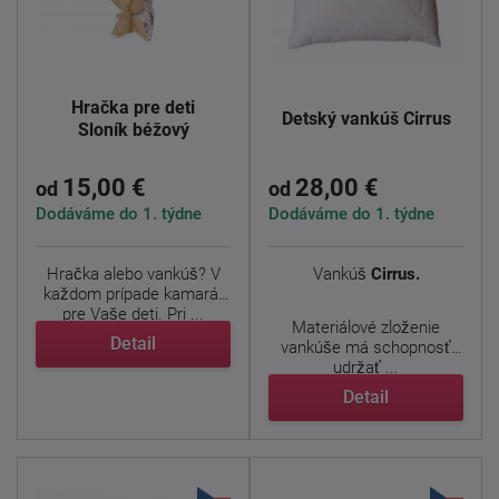
Hračka pre deti
Detský vankúš Cirrus
Sloník béžový
15,00 €
28,00 €
od
od
Dodáváme do 1. týdne
Dodáváme do 1. týdne
Hračka alebo vankúš? V
Vankúš
Cirrus.
každom prípade kamarát
pre Vaše deti. Pri ...
Materiálové zloženie
Detail
vankúše má schopnosť
udržať ...
Detail