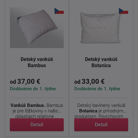
Detský vankúš
Detský vankúš
Bambus
Botanica
37,00 €
33,00 €
od
od
Dodáváme do 1. týdne
Dodáváme do 1. týdne
Vankúš Bambus.
Bambus
Detský bavlnený vankúš
je pre lôžkoviny v našich
Botanica
je prírodným
oblastiach relatívne ...
produktom. Povrchovým ...
Detail
Detail