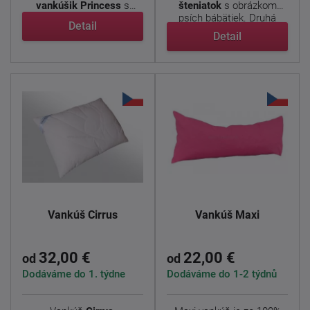
vankúšik Princess
s
šteniatok
s obrázkom
motívom obľúbených ...
psích bábätiek. Druhá
Detail
strana ...
Detail
Vankúš Cirrus
Vankúš Maxi
32,00 €
22,00 €
od
od
Dodáváme do 1. týdne
Dodáváme do 1-2 týdnů