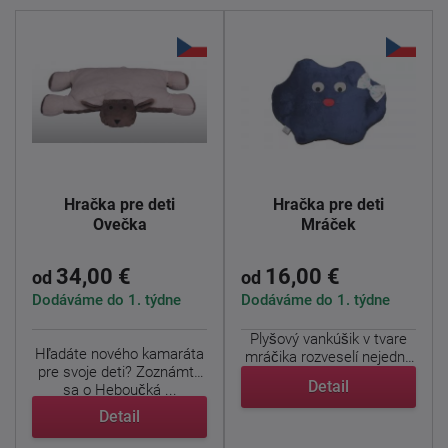
Hračka pre deti
Hračka pre deti
Ovečka
Mráček
34,00 €
16,00 €
od
od
Dodáváme do 1. týdne
Dodáváme do 1. týdne
Plyšový vankúšik v tvare
Hľadáte nového kamaráta
mráčika rozveselí nejednu
pre svoje deti? Zoznámte
detskú tváričku. ...
Detail
sa o Heboučká ...
Detail