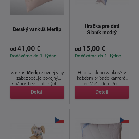
Hračka pre deti
Detský vankúš Merlip
Sloník modrý
41,00 €
15,00 €
od
od
Dodáváme do 1. týdne
Dodáváme do 1. týdne
Vankúš
Merlip
z ovčej vlny
Hračka alebo vankúš? V
zabezpečuje pokojný
každom prípade kamarát
spánok bez teplotných ...
pre Vaše deti. Pri ...
Detail
Detail