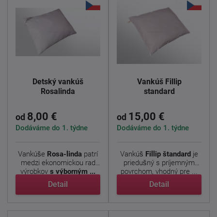
Detský vankúš
Vankúš Fillip
Rosalinda
standard
8,00 €
15,00 €
od
od
Dodáváme do 1. týdne
Dodáváme do 1. týdne
Vankúše
Rosa-linda
patrí
Vankúš
Fillip
štandard
je
medzi ekonomickou rad
priedušný s príjemným
výrobkov
s výborným ...
povrchom, vhodný pre ...
Detail
Detail