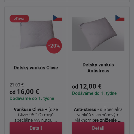
zľava
-20%
Detský vankúš
Detský vankúš Clivie
Antistress
21,00 €
12,00 €
od
16,00 €
od
Dodáváme do 1. týdne
Dodáváme do 1. týdne
Vankúše Clivia +
(čiže
Anti-stress
- s
Špeciálna
Clivio 95 ° C) majú
vankúš s karbónovým
špeciálne vyvinutou ...
vláknom
pre zníženie ...
Detail
Detail