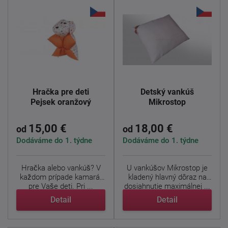
Hračka pre deti
Detský vankúš
Pejsek oranžový
Mikrostop
15,00 €
18,00 €
od
od
Dodáváme do 1. týdne
Dodáváme do 1. týdne
Hračka alebo vankúš? V
U vankúšov Mikrostop je
každom prípade kamarát
kladený hlavný dôraz na
pre Vaše deti. Pri ...
dosiahnutie maximálnej ...
Detail
Detail