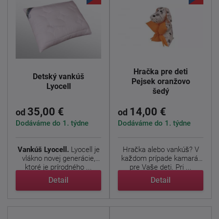
Hračka pre deti
Detský vankúš
Pejsek oranžovo
Lyocell
šedý
35,00 €
14,00 €
od
od
Dodáváme do 1. týdne
Dodáváme do 1. týdne
Vankúš Lyocell.
Lyocell je
Hračka alebo vankúš? V
vlákno novej generácie,
každom prípade kamarát
ktoré je prírodného ...
pre Vaše deti. Pri ...
Detail
Detail