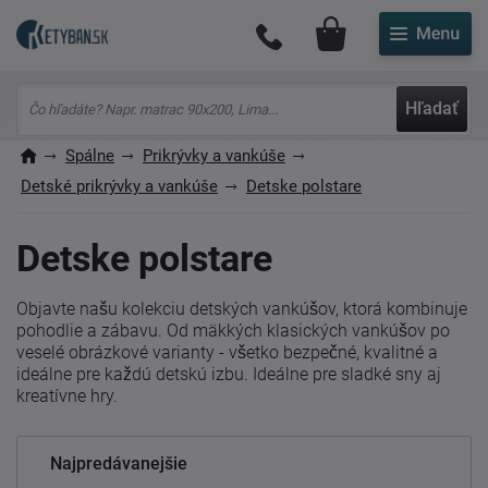
Môj účet
Hľadať
Spálne
Prikrývky a vankúše
Detské prikrývky a vankúše
Detske polstare
Detske polstare
Objavte našu kolekciu detských vankúšov, ktorá kombinuje
pohodlie a zábavu. Od mäkkých klasických vankúšov po
veselé obrázkové varianty - všetko bezpečné, kvalitné a
ideálne pre každú detskú izbu. Ideálne pre sladké sny aj
kreatívne hry.
Najpredávanejšie