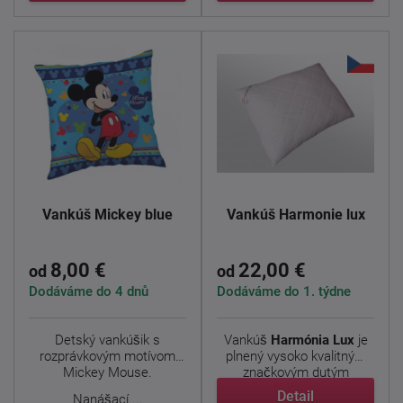
Vankúš Mickey blue
Vankúš Harmonie lux
8,00 €
22,00 €
od
od
Dodáváme do 4 dnů
Dodáváme do 1. týdne
Detský vankúšik
s
Vankúš
Harmónia Lux
je
rozprávkovým motívom
plnený vysoko kvalitným
Mickey Mouse.
značkovým dutým
vláknom ...
Detail
Nanášací ...