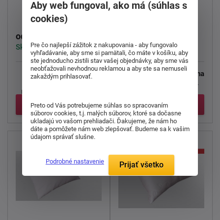
Detský vankúš
Vankúš Dvě štěňata
Aby web fungoval, ako má (súhlas s
Avengers Heroes 02
na modrém
cookies)
9,00 €
12,00 €
od
od
Pre čo najlepší zážitok z nakupovania - aby fungovalo
Skladom > 5 ks
Skladom > 5 ks
vyhľadávanie, aby sme si pamätali, čo máte v košíku, aby
ste jednoducho zistili stav vašej objednávky, aby sme vás
neobťažovali nevhodnou reklamou a aby ste sa nemuseli
Dekoračný vankúšik
Vankúšik
Dve šteniatka na
zakaždým prihlasovať.
Avengers Heroes 02
modrom
s obrázkom
nielen pre deti. Z každej
dvoch roztomilých ...
strany ...
Detail
Detail
Preto od Vás potrebujeme súhlas so spracovaním
súborov cookies, t.j. malých súborov, ktoré sa dočasne
ukladajú vo vašom prehliadači. Ďakujeme, že nám ho
dáte a pomôžete nám web zlepšovať. Budeme sa k vašim
údajom správať slušne.
Podrobné nastavenie
Prijať všetko