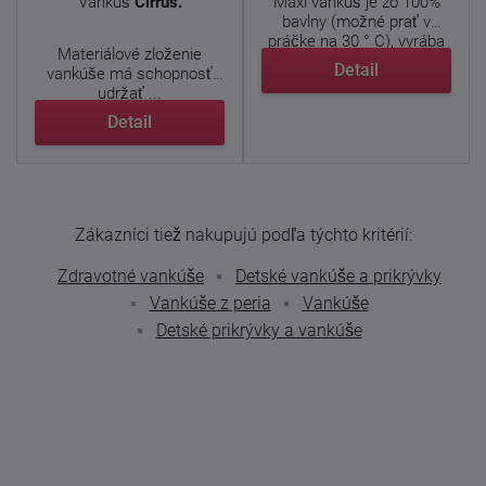
Vankúš
Cirrus.
Maxi vankúš je zo 100%
bavlny (možné prať v
práčke na 30 ° C), vyrába
Materiálové zloženie
...
Detail
vankúše má schopnosť
udržať ...
Detail
Zákazníci tiež nakupujú podľa týchto kritérií:
Zdravotné vankúše
Detské vankúše a prikrývky
Vankúše z peria
Vankúše
Detské prikrývky a vankúše