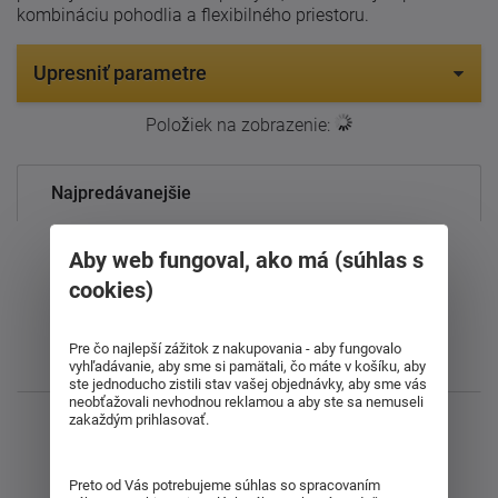
kombináciu pohodlia a flexibilného priestoru.
Upresniť parametre
Položiek na zobrazenie:
17
Najpredávanejšie
Od najdrahšieho
Aby web fungoval, ako má (súhlas s
cookies)
Od najlacnejšieho
Pre čo najlepší zážitok z nakupovania - aby fungovalo
Najnovšie
vyhľadávanie, aby sme si pamätali, čo máte v košíku, aby
ste jednoducho zistili stav vašej objednávky, aby sme vás
neobťažovali nevhodnou reklamou a aby ste sa nemuseli
zakaždým prihlasovať.
Zobrazujem 1 - 20 z 20
Preto od Vás potrebujeme súhlas so spracovaním