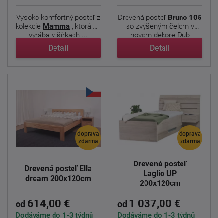
Vysoko komfortný posteľ z
Drevená posteľ
Bruno 105
kolekcie
Mamma
, ktorá sa
so zvýšeným čelom v
vyrába v šírkach ...
novom dekore Dub
nebraska ...
Detail
Detail
doprava
doprava
zdarma
zdarma
Drevená posteľ
Drevená posteľ Ella
Laglio UP
dream 200x120cm
200x120cm
614,00 €
1 037,00 €
od
od
Dodáváme do 1-3 týdnů
Dodáváme do 1-3 týdnů