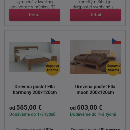
vyrobená z kvalitnej
(predtým Sibu) je
laminofolie s hrúbkou 32 ...
dvojposteľ vyrobené z ...
Detail
Detail
doprava
doprava
zdarma
zdarma
Drevená posteľ Ella
Drevená posteľ Ella
harmony 200x120cm
moon 200x120cm
565,00 €
603,00 €
od
od
Dodáváme do 1-3 týdnů
Dodáváme do 1-3 týdnů
Drevená posteľ
Ella
Drevená posteľ
Ella moon