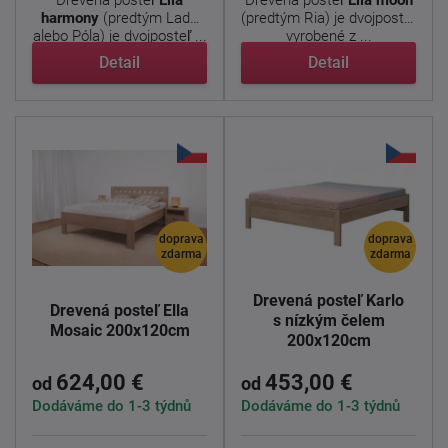
harmony
(predtým Lada
(predtým Ria) je dvojposteľ
alebo Póla) je dvojposteľ ...
vyrobené z ...
Detail
Detail
doprava
doprava
zdarma
zdarma
Drevená posteľ Karlo
Drevená posteľ Ella
s nízkým čelem
Mosaic 200x120cm
200x120cm
624,00 €
453,00 €
od
od
Dodáváme do 1-3 týdnů
Dodáváme do 1-3 týdnů