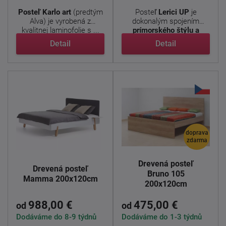
Posteľ Karlo art
(predtým
Posteľ
Lerici
UP
je
Alva) je vyrobená z
dokonalým spojením
kvalitnej laminofolie s ...
prímorského štýlu a
modernej ...
Detail
Detail
doprava
zdarma
Drevená posteľ
Drevená posteľ
Bruno 105
Mamma 200x120cm
200x120cm
988,00 €
475,00 €
od
od
Dodáváme do 8-9 týdnů
Dodáváme do 1-3 týdnů