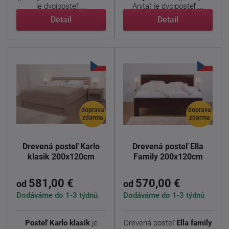
je dvojposteľ ...
Anita) je dvojposteľ ...
Detail
Detail
doprava
doprava
zdarma
zdarma
Drevená posteľ Karlo
Drevená posteľ Ella
klasik 200x120cm
Family 200x120cm
581,00 €
570,00 €
od
od
Dodáváme do 1-3 týdnů
Dodáváme do 1-3 týdnů
Posteľ Karlo klasik
je
Drevená posteľ
Ella family