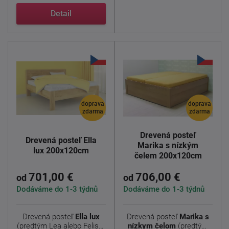
Detail
doprava
doprava
zdarma
zdarma
Drevená posteľ
Drevená posteľ Ella
Marika s nízkým
lux 200x120cm
čelem 200x120cm
701,00 €
706,00 €
od
od
Dodáváme do 1-3 týdnů
Dodáváme do 1-3 týdnů
Drevená posteľ
Ella lux
Drevená posteľ
Marika s
(predtým Lea alebo Felisa)
nízkym čelom
(predtým