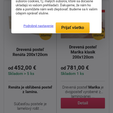
súborov cookies, t.j. malých súborov, ktoré sa dočasne
ukladajú vo vašom prehliadači. Ďakujeme, že nám ho
dáte a pomôžete nám web zlepšovať. Budeme sa k vašim
údajom správať slušne.
Podrobné nastavenie
Prijať všetko
doprava
doprava
zdarma
zdarma
Drevená posteľ
Drevená posteľ
Marika klasik
Renáta 200x120cm
200x120cm
452,00 €
781,00 €
od
od
Skladom > 5 ks
Skladom 1 ks
Renáta je obľúbená posteľ
Drevená posteľ
Marika
je
z lamina.
dvojposteľ vyrobené z
laminovanej ...
Detail
Súčasťou postele je
lamelový rošt ...