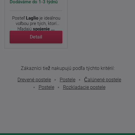
Dodáváme do 1-3 týdnů
Posteľ
Laglio
je ideálnou
voľbou pre tých, ktorí
hľadajú
spojenie ...
Detail
Zákazníci tiež nakupujú podľa týchto kritérií:
Drevené postele
Postele
Čalúnené postele
Postele
Rozkladacie postele