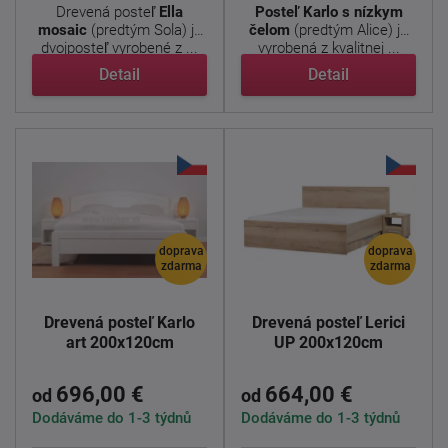
Drevená posteľ
Ella
Posteľ Karlo s nízkym
mosaic
(predtým Sola) je
čelom
(predtým Alice) je
dvojposteľ vyrobené z ...
vyrobená z kvalitnej ...
Detail
Detail
doprava
doprava
zdarma
zdarma
Drevená posteľ Karlo
Drevená posteľ Lerici
art 200x120cm
UP 200x120cm
696,00 €
664,00 €
od
od
Dodáváme do 1-3 týdnů
Dodáváme do 1-3 týdnů