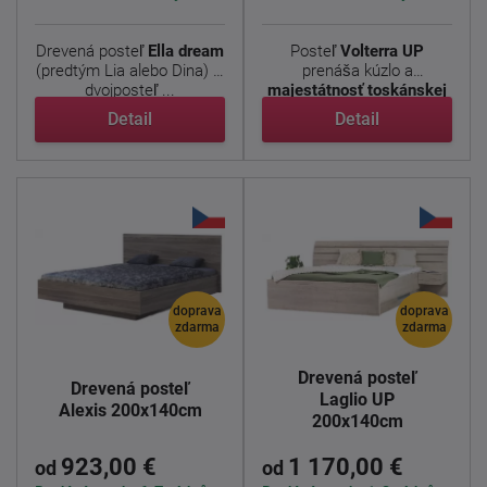
Drevená posteľ
Ella dream
Posteľ
Volterra
UP
(predtým Lia alebo Dina) je
prenáša kúzlo a
dvojposteľ ...
majestátnosť toskánskej
...
Detail
Detail
doprava
doprava
zdarma
zdarma
Drevená posteľ
Drevená posteľ
Laglio UP
Alexis 200x140cm
200x140cm
923,00 €
1 170,00 €
od
od