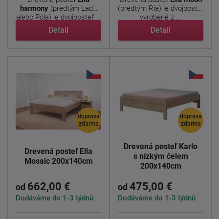
harmony
(predtým Lada
(predtým Ria) je dvojposteľ
alebo Póla) je dvojposteľ ...
vyrobené z ...
Detail
Detail
doprava
doprava
zdarma
zdarma
Drevená posteľ Karlo
Drevená posteľ Ella
s nízkým čelem
Mosaic 200x140cm
200x140cm
662,00 €
475,00 €
od
od
Dodáváme do 1-3 týdnů
Dodáváme do 1-3 týdnů