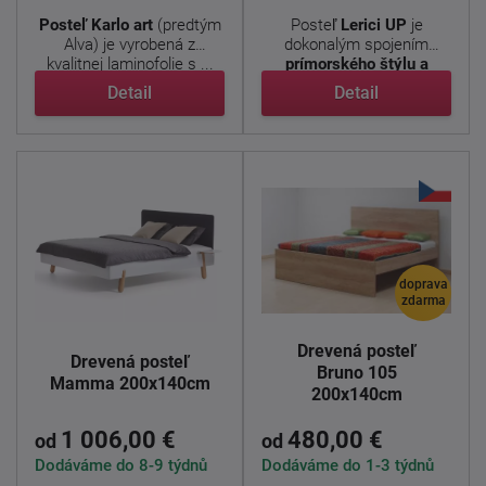
Posteľ Karlo art
(predtým
Posteľ
Lerici
UP
je
Alva) je vyrobená z
dokonalým spojením
kvalitnej laminofolie s ...
prímorského štýlu a
modernej ...
Detail
Detail
doprava
zdarma
Drevená posteľ
Drevená posteľ
Bruno 105
Mamma 200x140cm
200x140cm
1 006,00 €
480,00 €
od
od
Dodáváme do 8-9 týdnů
Dodáváme do 1-3 týdnů