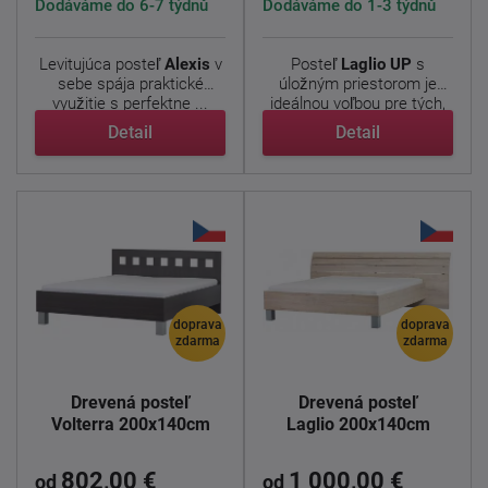
Dodáváme do 6-7 týdnů
Dodáváme do 1-3 týdnů
Levitujúca posteľ
Alexis
v
Posteľ
Laglio
UP
s
sebe spája praktické
úložným priestorom je
využitie s perfektne ...
ideálnou voľbou pre tých,
...
Detail
Detail
doprava
doprava
zdarma
zdarma
Drevená posteľ
Drevená posteľ
Volterra 200x140cm
Laglio 200x140cm
802,00 €
1 000,00 €
od
od