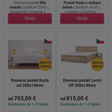
Drevená posteľ
Ella
Posteľ Karlo s nízkym
mosaic
(predtým Sola) je
čelom
(predtým Alice) je
dvojposteľ vyrobené z ...
vyrobená z kvalitnej ...
Detail
Detail
doprava
doprava
zdarma
zdarma
Drevená posteľ Karlo
Drevená posteľ Lerici
art 200x140cm
UP 200x140cm
703,00 €
815,00 €
od
od
Dodáváme do 1-3 týdnů
Dodáváme do 1-3 týdnů