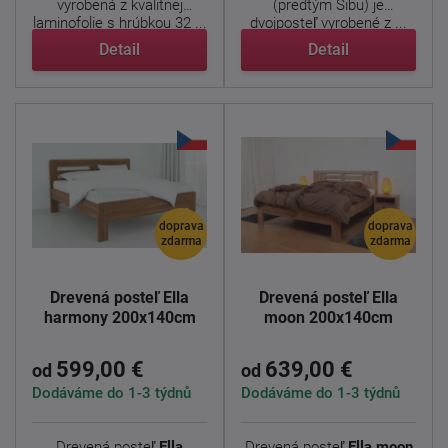
vyrobená z kvalitnej
(predtým Sibu) je
laminofolie s hrúbkou 32 ...
dvojposteľ vyrobené z ...
Detail
Detail
doprava
doprava
zdarma
zdarma
Drevená posteľ Ella
Drevená posteľ Ella
harmony 200x140cm
moon 200x140cm
599,00 €
639,00 €
od
od
Dodáváme do 1-3 týdnů
Dodáváme do 1-3 týdnů
Drevená posteľ
Ella
Drevená posteľ
Ella moon