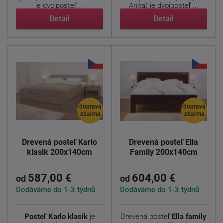
je dvojposteľ ...
Anita) je dvojposteľ ...
Detail
Detail
doprava
doprava
zdarma
zdarma
Drevená posteľ Karlo
Drevená posteľ Ella
klasik 200x140cm
Family 200x140cm
587,00 €
604,00 €
od
od
Dodáváme do 1-3 týdnů
Dodáváme do 1-3 týdnů
Posteľ Karlo klasik
je
Drevená posteľ
Ella family