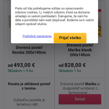
Preto od Vás potrebujeme súhlas so spracovaním
súborov cookies, t.j. malých súborov, ktoré sa dočasne
ukladajú vo vašom prehliadači. Ďakujeme, že nám ho
dáte a pomôžete nám web zlepšovať. Budeme sa k vašim
údajom správať slušne.
doprava
doprava
zdarma
zdarma
Podrobné nastavenie
Prijať všetko
Drevená posteľ
Drevená posteľ
Marika klasik
Renáta 200x140cm
200x140cm
493,00 €
828,00 €
od
od
Skladom > 5 ks
Skladom 1 ks
Renáta je obľúbená posteľ
Drevená posteľ
Marika
je
z lamina.
dvojposteľ vyrobené z
laminovanej ...
Detail
Súčasťou postele je
lamelový rošt ...