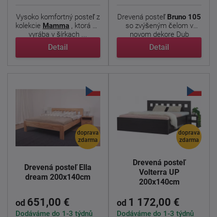
Vysoko komfortný posteľ z
Drevená posteľ
Bruno 105
kolekcie
Mamma
, ktorá sa
so zvýšeným čelom v
vyrába v šírkach ...
novom dekore Dub
nebraska ...
Detail
Detail
doprava
doprava
zdarma
zdarma
Drevená posteľ
Drevená posteľ Ella
Volterra UP
dream 200x140cm
200x140cm
651,00 €
1 172,00 €
od
od
Dodáváme do 1-3 týdnů
Dodáváme do 1-3 týdnů