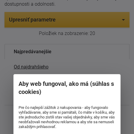
dostupnosti a odolnosti.
Upresniť parametre
Položiek na zobrazenie:
20
Najpredávanejšie
Od najdrahšieho
Od najlacnejšieho
Aby web fungoval, ako má (súhlas s
cookies)
Najnovšie
Pre čo najlepší zážitok z nakupovania - aby fungovalo
vyhľadávanie, aby sme si pamätali, čo máte v košíku, aby
Zobrazujem 1 - 22 z 22
ste jednoducho zistili stav vašej objednávky, aby sme vás
neobťažovali nevhodnou reklamou a aby ste sa nemuseli
zakaždým prihlasovať.