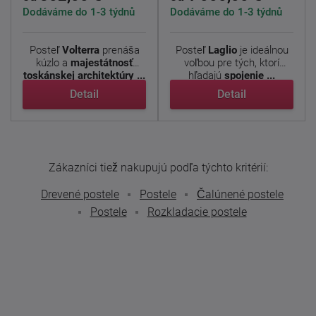
Dodáváme do 1-3 týdnů
Dodáváme do 1-3 týdnů
Posteľ
Volterra
prenáša
Posteľ
Laglio
je ideálnou
kúzlo a
majestátnosť
voľbou pre tých, ktorí
toskánskej architektúry ...
hľadajú
spojenie ...
Detail
Detail
Zákazníci tiež nakupujú podľa týchto kritérií:
Drevené postele
Postele
Čalúnené postele
Postele
Rozkladacie postele