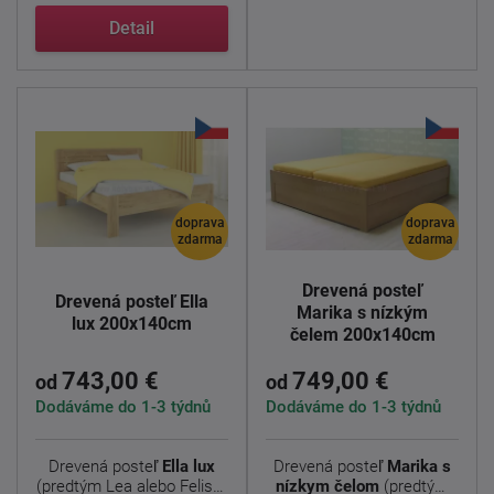
Detail
doprava
doprava
zdarma
zdarma
Drevená posteľ
Drevená posteľ Ella
Marika s nízkým
lux 200x140cm
čelem 200x140cm
743,00 €
749,00 €
od
od
Dodáváme do 1-3 týdnů
Dodáváme do 1-3 týdnů
Drevená posteľ
Ella lux
Drevená posteľ
Marika s
(predtým Lea alebo Felisa)
nízkym čelom
(predtým