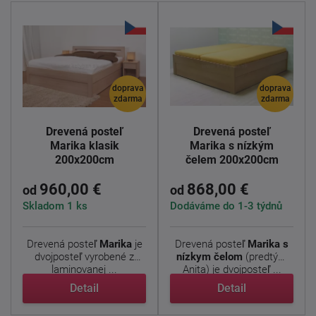
doprava
doprava
zdarma
zdarma
Drevená posteľ
Drevená posteľ
Marika klasik
Marika s nízkým
200x200cm
čelem 200x200cm
960,00 €
868,00 €
od
od
Skladom 1 ks
Dodáváme do 1-3 týdnů
Drevená posteľ
Marika
je
Drevená posteľ
Marika s
dvojposteľ vyrobené z
nízkym čelom
(predtým
laminovanej ...
Anita) je dvojposteľ ...
Detail
Detail