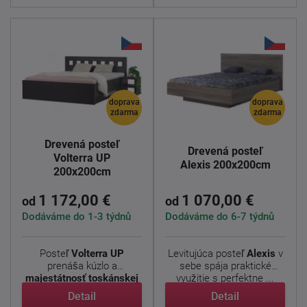
doprava
doprava
zdarma
zdarma
Drevená posteľ
Drevená posteľ
Volterra UP
Alexis 200x200cm
200x200cm
1 172,00 €
1 070,00 €
od
od
Dodáváme do 1-3 týdnů
Dodáváme do 6-7 týdnů
Posteľ
Volterra
UP
Levitujúca posteľ
Alexis
v
prenáša kúzlo a
sebe spája praktické
majestátnosť toskánskej
využitie s perfektne ...
...
Detail
Detail