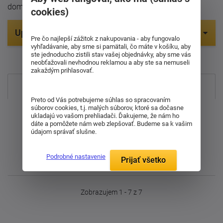
domov.
cookies)
Upresniť parametre
Pre čo najlepší zážitok z nakupovania - aby fungovalo
vyhľadávanie, aby sme si pamätali, čo máte v košíku, aby
ste jednoducho zistili stav vašej objednávky, aby sme vás
Položiek na zobrazenie:
neobťažovali nevhodnou reklamou a aby ste sa nemuseli
zakaždým prihlasovať.
Najpredávanejšie
Preto od Vás potrebujeme súhlas so spracovaním
súborov cookies, t.j. malých súborov, ktoré sa dočasne
Od najdrahšieho
ukladajú vo vašom prehliadači. Ďakujeme, že nám ho
dáte a pomôžete nám web zlepšovať. Budeme sa k vašim
údajom správať slušne.
Od najlacnejšieho
Podrobné nastavenie
Prijať všetko
Najnovšie
Zobrazujem 1 - 7 z 7