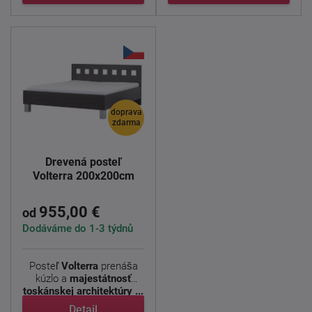
doprava
zdarma
Drevená posteľ
Volterra 200x200cm
955,00 €
od
Dodáváme do 1-3 týdnů
Posteľ
Volterra
prenáša
kúzlo a
majestátnosť
toskánskej architektúry ...
Detail