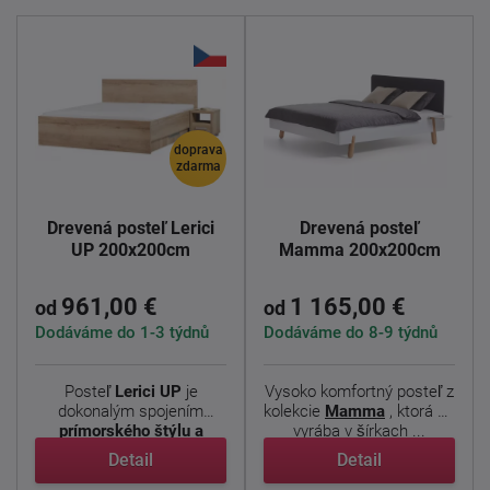
doprava
zdarma
Drevená posteľ Lerici
Drevená posteľ
UP 200x200cm
Mamma 200x200cm
961,00 €
1 165,00 €
od
od
Dodáváme do 1-3 týdnů
Dodáváme do 8-9 týdnů
Posteľ
Lerici
UP
je
Vysoko komfortný posteľ z
dokonalým spojením
kolekcie
Mamma
, ktorá sa
prímorského štýlu a
vyrába v šírkach ...
modernej ...
Detail
Detail