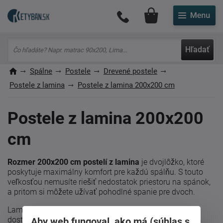
Môj účet
Hľadať
Spálne
Postele
Drevené postele
Postele z lamina
Postele z lamina 200x200 cm
Postele z lamina 200x200
cm
Rozmer 200x200 cm postelí z lamina
je dvojlôžko, ktoré
poskytuje maximálny komfort pre každú spálňu. S touto
veľkosťou nemusíte riešiť nedostatok priestoru na spánok,
a pritom si môžete užívať pohodlné spanie pre dvoch.
Lamino ako materiál zaisťuje odolnosť a cenovú
dostupnosť, čo robí túto posteľ ideálnou voľbou pre váš
Aby web fungoval, ako má (súhlas s