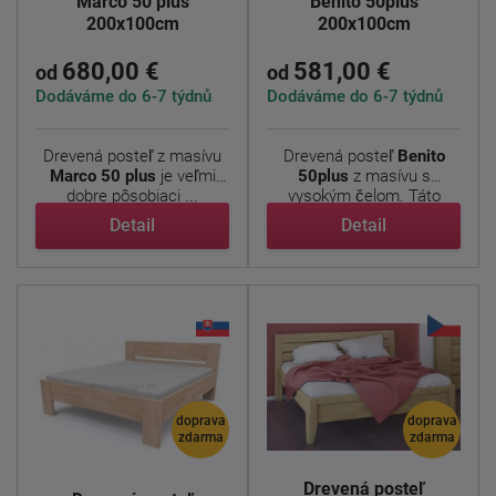
Marco 50 plus
Benito 50plus
200x100cm
200x100cm
680,00 €
581,00 €
od
od
Dodáváme do 6-7 týdnů
Dodáváme do 6-7 týdnů
Drevená posteľ z masívu
Drevená posteľ
Benito
Marco 50 plus
je veľmi
50plus
z masívu s
dobre pôsobiaci ...
vysokým čelom. Táto
posteľ je ...
Detail
Detail
doprava
doprava
zdarma
zdarma
Drevená posteľ