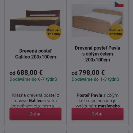
doprava
doprava
zdarma
zdarma
Drevená posteľ Pavla
Drevená posteľ
s oblým čelem
Galileo 200x100cm
200x100cm
688,00 €
798,00 €
od
od
Dodáváme do 6-7 týdnů
Dodáváme do 1-3 týdnů
Krásna drevená posteľ z
Posteľ
Pavla
s oblým
masívu
Galileo
s veľmi
čelom pri nohách je
jedinečným dizajnom je ...
vyrábaná
z masívneho
dubu ...
Detail
Detail