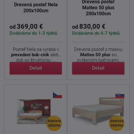
Drevená posteľ
Drevená posteľ Nela
Matteo 50 plus
200x100cm
200x100cm
369,00 €
830,00 €
od
od
Dodáváme do 1-3 týdnů
Dodáváme do 6-7 týdnů
Posteľ Nela sa vyrába v
Drevená posteľ z masívu
prevedení buk-cink
alebo
Matteo 50 plus
so
dub so štruktúrou ...
zvýšenými bočnicami.
Jedná ...
Detail
Detail
doprava
doprava
zdarma
zdarma