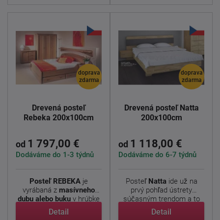
doprava
doprava
zdarma
zdarma
Drevená posteľ
Drevená posteľ Natta
Rebeka 200x100cm
200x100cm
1 797,00 €
1 118,00 €
od
od
Dodáváme do 1-3 týdnů
Dodáváme do 6-7 týdnů
Posteľ REBEKA
je
Posteľ
Natta
ide už na
vyrábaná z
masívneho
prvý pohľad ústrety
dubu alebo buku
v hrúbke
súčasným trendom a to
...
vďaka ...
Detail
Detail