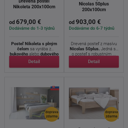
Drevená posteľ
Nicolas 50plus
Nikoleta 200x100cm
200x100cm
679,00 €
903,00 €
od
od
Dodáváme do 1-3 týdnů
Dodáváme do 6-7 týdnů
Posteľ Nikoleta s plným
Drevená posteľ z masívu
čelom
sa vyrába z
Nicolas 50plus.
Jedná sa
bukového
alebo
dubového
o posteľ s robustným ...
...
Detail
Detail
doprava
doprava
zdarma
zdarma