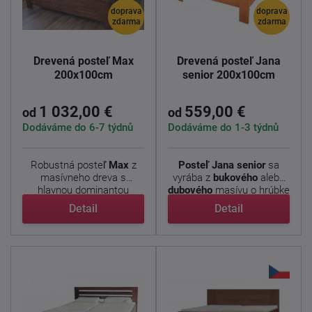
doprava
doprava
zdarma
zdarma
Drevená posteľ Max
Drevená posteľ Jana
200x100cm
senior 200x100cm
1 032,00 €
559,00 €
od
od
Dodáváme do 6-7 týdnů
Dodáváme do 1-3 týdnů
Robustná posteľ
Max
z
Posteľ Jana senior
sa
masívneho dreva s
vyrába z
bukového
alebo
hlavnou dominantou
dubového
masívu o hrúbke
trámov v ...
...
Detail
Detail