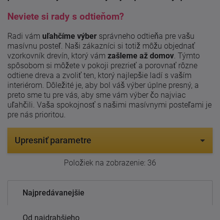
Neviete si rady s odtieňom?
Radi vám
uľahčíme výber
správneho odtieňa pre vašu
masívnu posteľ. Naši zákazníci si totiž môžu objednať
vzorkovník drevín, ktorý vám
zašleme až domov
. Týmto
spôsobom si môžete v pokoji prezrieť a porovnať rôzne
odtiene dreva a zvoliť ten, ktorý najlepšie ladí s vaším
interiérom. Dôležité je, aby bol váš výber úplne presný, a
preto sme tu pre vás, aby sme vám výber čo najviac
uľahčili. Vaša spokojnosť s našimi masívnymi posteľami je
pre nás prioritou.
Upresniť parametre
Položiek na zobrazenie:
36
Najpredávanejšie
Od najdrahšieho