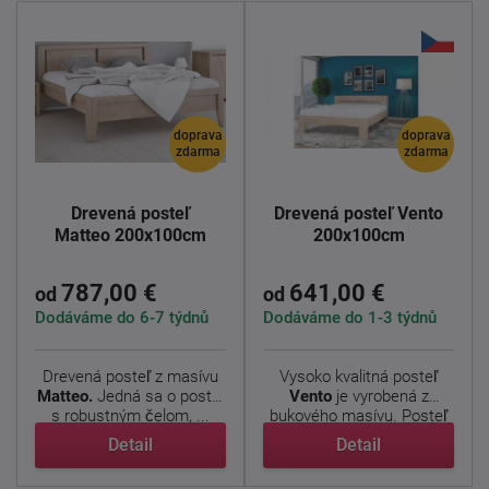
doprava
doprava
zdarma
zdarma
Drevená posteľ
Drevená posteľ Vento
Matteo 200x100cm
200x100cm
787,00 €
641,00 €
od
od
Dodáváme do 6-7 týdnů
Dodáváme do 1-3 týdnů
Drevená posteľ z masívu
Vysoko kvalitná posteľ
Matteo.
Jedná sa o posteľ
Vento
je vyrobená z
s robustným čelom, ...
bukového masívu. Posteľ
má ...
Detail
Detail