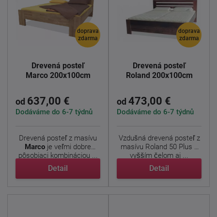
doprava
doprava
zdarma
zdarma
Drevená posteľ
Drevená posteľ
Marco 200x100cm
Roland 200x100cm
637,00 €
473,00 €
od
od
Dodáváme do 6-7 týdnů
Dodáváme do 6-7 týdnů
Drevená posteľ z masívu
Vzdušná drevená posteľ z
Marco
je veľmi dobre
masívu Roland 50 Plus s
pôsobiaci kombináciou ...
vyšším čelom aj ...
Detail
Detail