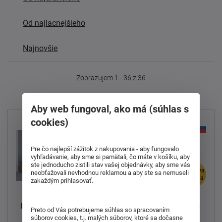
Od najlacnejšieho
Najnovšie
Zobrazujem 1 - 36 z 36
Aby web fungoval, ako má (súhlas s
cookies)
Pre čo najlepší zážitok z nakupovania - aby fungovalo
vyhľadávanie, aby sme si pamätali, čo máte v košíku, aby
ste jednoducho zistili stav vašej objednávky, aby sme vás
doprava
doprava
neobťažovali nevhodnou reklamou a aby ste sa nemuseli
zdarma
zdarma
zakaždým prihlasovať.
Drevená posteľ Santé
Drevená posteľ Lucia
Preto od Vás potrebujeme súhlas so spracovaním
45 200x100cm
200x100cm
súborov cookies, t.j. malých súborov, ktoré sa dočasne