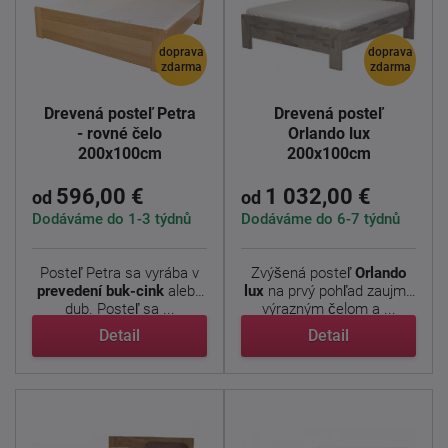
doprava
doprava
zdarma
zdarma
Drevená posteľ Petra
Drevená posteľ
- rovné čelo
Orlando lux
200x100cm
200x100cm
596,00 €
1 032,00 €
od
od
Dodáváme do 1-3 týdnů
Dodáváme do 6-7 týdnů
Posteľ Petra sa vyrába v
Zvýšená posteľ
Orlando
prevedení buk-cink
alebo
lux
na prvý pohľad zaujme
dub. Posteľ sa ...
výrazným čelom a ...
Detail
Detail