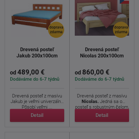
doprava
doprava
zdarma
zdarma
Drevená posteľ
Drevená posteľ
Jakub 200x100cm
Nicolas 200x100cm
489,00 €
860,00 €
od
od
Dodáváme do 6-7 týdnů
Dodáváme do 6-7 týdnů
Drevená posteľ z masívu
Drevená posteľ z masívu
Jakub je veľmi univerzálny.
Nicolas.
Jedná sa o
Pôsobí veľmi ...
posteľ s robustným čelom,
...
Detail
Detail