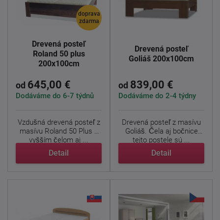
doprava
zdarma
Drevená posteľ
Drevená posteľ
Roland 50 plus
Goliáš 200x100cm
200x100cm
645,00 €
839,00 €
od
od
Dodáváme do 6-7 týdnů
Dodáváme do 2-4 týdny
Vzdušná drevená posteľ z
Drevená posteľ z masívu
masívu Roland 50 Plus s
Goliáš. Čela aj bočnice
vyšším čelom aj ...
tejto postele sú ...
Detail
Detail