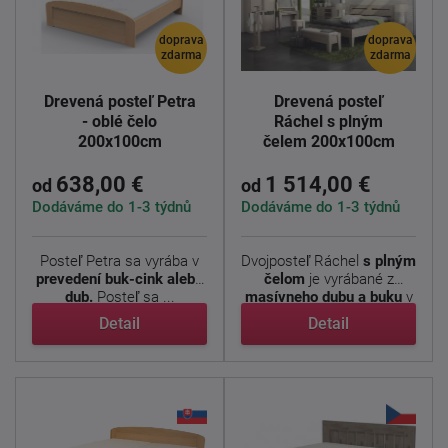
doprava
doprava
zdarma
zdarma
Drevená posteľ Petra
Drevená posteľ
- oblé čelo
Ráchel s plným
200x100cm
čelem 200x100cm
638,00 €
1 514,00 €
od
od
Dodáváme do 1-3 týdnů
Dodáváme do 1-3 týdnů
Posteľ Petra sa vyrába v
Dvojposteľ Ráchel
s plným
prevedení buk-cink alebo
čelom
je vyrábané z
dub.
Posteľ sa ...
masívneho dubu a buku
v
...
Detail
Detail