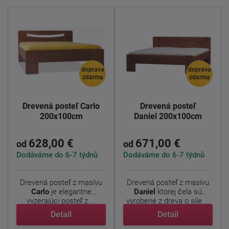
doprava
doprava
zdarma
zdarma
Drevená posteľ Carlo
Drevená posteľ
200x100cm
Daniel 200x100cm
628,00 €
671,00 €
od
od
Dodáváme do 6-7 týdnů
Dodáváme do 6-7 týdnů
Drevená posteľ z masívu
Drevená posteľ z masívu
Carlo
je elegantne
Daniel
ktorej čela sú
vyzerajúci posteľ z ...
vyrobené z dreva o sile ...
Detail
Detail