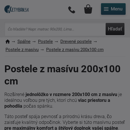
Môj účet
Hľadať
Spálne
Postele
Drevené postele
Postele z masívu
Postele z masívu 200x100 cm
Postele z masívu 200x100
cm
Rozšírené
jednolôžko v rozmere 200x100 cm z masívu
je
ideálnou voľbou pre tých, ktorí chcú
viac priestoru a
pohodlia
počas spánku.
Táto posteľ spája pevnosť a prírodnú krásu dreva, čo
zaisťuje kvalitný odpočinok. Vyberte si túto masívnu posteľ
pre maximálny komfort a štýlový doplnok vašej spálne
.