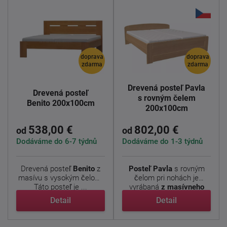
doprava
doprava
zdarma
zdarma
Drevená posteľ Pavla
Drevená posteľ
s rovným čelem
Benito 200x100cm
200x100cm
538,00 €
802,00 €
od
od
Dodáváme do 6-7 týdnů
Dodáváme do 1-3 týdnů
Drevená posteľ
Benito
z
Posteľ
Pavla
s rovným
masívu s vysokým čelom.
čelom pri nohách je
Táto posteľ je ...
vyrábaná
z masívneho
dubu ...
Detail
Detail