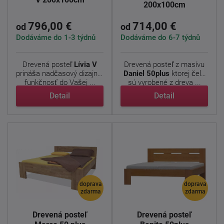
200x100cm
796,00 €
714,00 €
od
od
Dodáváme do 1-3 týdnů
Dodáváme do 6-7 týdnů
Drevená posteľ
Lívia V
Drevená posteľ z masívu
prináša nadčasový dizajn a
Daniel
50plus
ktorej čela
funkčnosť do Vašej ...
sú vyrobené z dreva ...
Detail
Detail
doprava
doprava
zdarma
zdarma
Drevená posteľ
Drevená posteľ