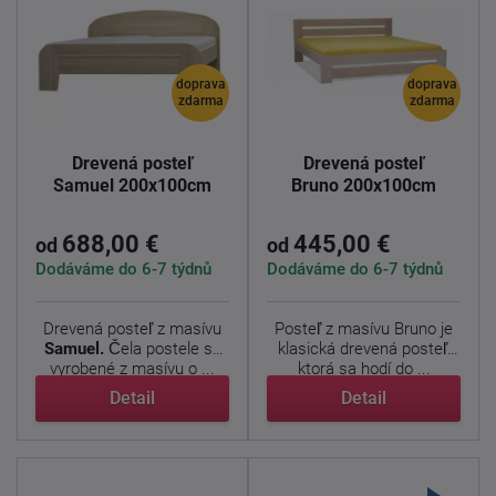
doprava
doprava
zdarma
zdarma
Drevená posteľ
Drevená posteľ
Samuel 200x100cm
Bruno 200x100cm
688,00 €
445,00 €
od
od
Dodáváme do 6-7 týdnů
Dodáváme do 6-7 týdnů
Drevená posteľ z masívu
Posteľ z masívu Bruno je
Samuel.
Čela postele sú
klasická drevená posteľ,
vyrobené z masívu o ...
ktorá sa hodí do ...
Detail
Detail