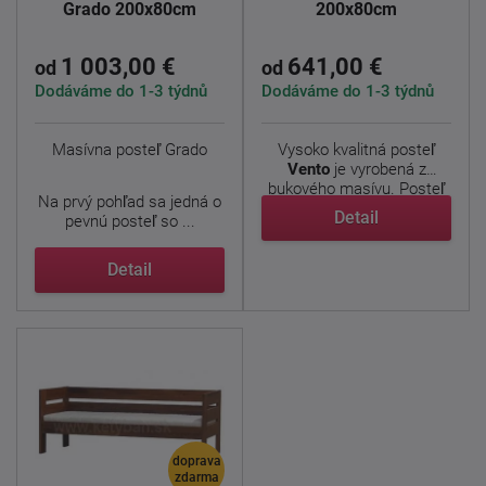
Grado 200x80cm
200x80cm
1 003,00 €
641,00 €
od
od
Dodáváme do 1-3 týdnů
Dodáváme do 1-3 týdnů
Masívna posteľ Grado
Vysoko kvalitná posteľ
Vento
je vyrobená z
bukového masívu. Posteľ
Na prvý pohľad sa jedná o
má ...
Detail
pevnú posteľ so ...
Detail
doprava
zdarma