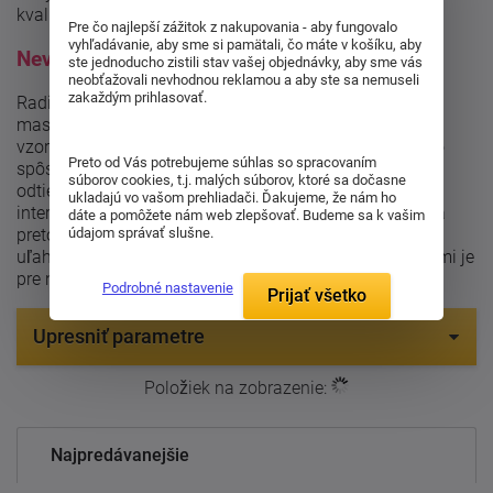
kvalitný odpočinok.
Pre čo najlepší zážitok z nakupovania - aby fungovalo
vyhľadávanie, aby sme si pamätali, čo máte v košíku, aby
Neviete si rady s odtieňom?
ste jednoducho zistili stav vašej objednávky, aby sme vás
neobťažovali nevhodnou reklamou a aby ste sa nemuseli
zakaždým prihlasovať.
Radi vám
uľahčíme výber
správneho odtieňa pre vašu
masívnu posteľ. Naši zákazníci si totiž môžu objednať
vzorkovník drevín, ktorý vám zašleme až domov. Týmto
Preto od Vás potrebujeme súhlas so spracovaním
spôsobom si môžete v pokoji prezrieť a porovnať rôzne
súborov cookies, t.j. malých súborov, ktoré sa dočasne
odtiene dreva a zvoliť ten, ktorý najlepšie ladí s vaším
ukladajú vo vašom prehliadači. Ďakujeme, že nám ho
interiérom. Dôležité je, aby bol váš výber úplne presný, a
dáte a pomôžete nám web zlepšovať. Budeme sa k vašim
údajom správať slušne.
preto sme tu pre vás, aby sme vám výber čo najviac
uľahčili. Vaša spokojnosť s našimi masívnymi posteľami je
pre nás prioritou.
Podrobné nastavenie
Prijať všetko
Upresniť parametre
Položiek na zobrazenie:
Najpredávanejšie