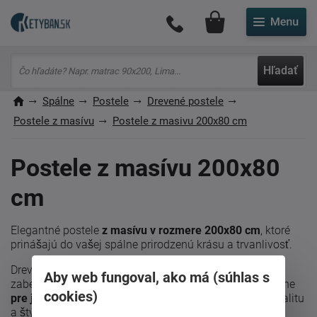
Môj účet
Hľadať
Spálne
Postele
Drevené postele
Postele z masívu
Postele z masivu 200x80 cm
Postele z masívu 200x80
cm
Elegantné postele
z masívu v rozmere 200x80 cm
, ktoré
prinášajú do vašej spálne prirodzenú krásu a trvanlivosť.
Drevený rám týchto postelí je
pevný a stabilný
,
Aby web fungoval, ako má (súhlas s
zabezpečujúci pohodlný spánok. Tieto postele sú ideálne
cookies)
pre jednotlivcov, študentov alebo hostí
, ktorí ocenia kvalitu
a štýl. Vyberte si svoju masívnu posteľ a doprajte si