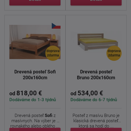
doprava
doprava
zdarma
zdarma
Drevená posteľ Sofi
Drevená posteľ
200x160cm
Bruno 200x160cm
818,00 €
534,00 €
od
od
Dodáváme do 1-3 týdnů
Dodáváme do 6-7 týdnů
Drevená posteľ
Sofi
z
Posteľ z masívu Bruno je
masívnych. Na výber je z
klasická drevená posteľ,
rovnakého alebo oblého ...
ktorá sa hodí do ...