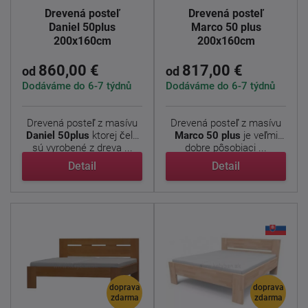
Drevená posteľ
Drevená posteľ
Daniel 50plus
Marco 50 plus
200x160cm
200x160cm
860,00 €
817,00 €
od
od
Dodáváme do 6-7 týdnů
Dodáváme do 6-7 týdnů
Drevená posteľ z masívu
Drevená posteľ z masívu
Daniel
50plus
ktorej čela
Marco 50 plus
je veľmi
sú vyrobené z dreva ...
dobre pôsobiaci ...
Detail
Detail
doprava
doprava
zdarma
zdarma