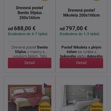
Drevená posteľ
Drevená posteľ
Benito 50plus
Nikoleta 200x160cm
200x160cm
688,00 €
797,00 €
od
od
Dodáváme do 6-7 týdnů
Dodáváme do 1-3 týdnů
Drevená posteľ
Benito
Posteľ Nikoleta s plným
50plus
z masívu s
čelom
sa vyrába z
vysokým čelom. Táto
bukového
alebo
dubového
posteľ je ...
...
Detail
Detail
doprava
doprava
zdarma
zdarma