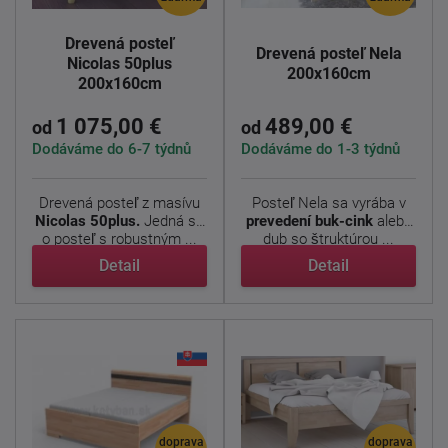
Drevená posteľ
Drevená posteľ Nela
Nicolas 50plus
200x160cm
200x160cm
1 075,00 €
489,00 €
od
od
Dodáváme do 6-7 týdnů
Dodáváme do 1-3 týdnů
Drevená posteľ z masívu
Posteľ Nela sa vyrába v
Nicolas 50plus.
Jedná sa
prevedení buk-cink
alebo
o posteľ s robustným ...
dub so štruktúrou ...
Detail
Detail
doprava
doprava