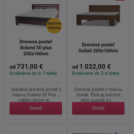
doprava
zdarma
Drevená posteľ
Drevená posteľ
Roland 50 plus
Goliáš 200x160cm
200x160cm
731,00 €
1 032,00 €
od
od
Dodáváme do 6-7 týdnů
Dodáváme do 2-4 týdny
Vzdušná drevená posteľ z
Drevená posteľ z masívu
masívu Roland 50 Plus s
Goliáš. Čela aj bočnice
vyšším čelom aj ...
tejto postele sú ...
Detail
Detail