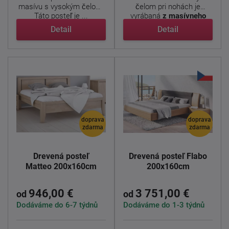
masívu s vysokým čelom.
čelom pri nohách je
Táto posteľ je ...
vyrábaná
z masívneho
dubu ...
Detail
Detail
doprava
doprava
zdarma
zdarma
Drevená posteľ
Drevená posteľ Flabo
Matteo 200x160cm
200x160cm
946,00 €
3 751,00 €
od
od
Dodáváme do 6-7 týdnů
Dodáváme do 1-3 týdnů