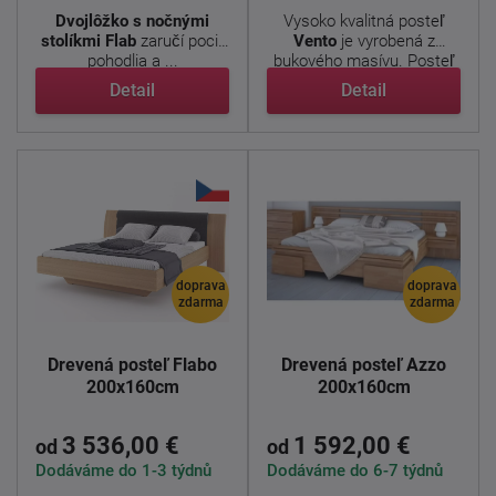
Dvojlôžko s nočnými
Vysoko kvalitná posteľ
stolíkmi Flab
zaručí pocit
Vento
je vyrobená z
pohodlia a ...
bukového masívu. Posteľ
má ...
Detail
Detail
doprava
doprava
zdarma
zdarma
Drevená posteľ Flabo
Drevená posteľ Azzo
200x160cm
200x160cm
3 536,00 €
1 592,00 €
od
od
Dodáváme do 1-3 týdnů
Dodáváme do 6-7 týdnů