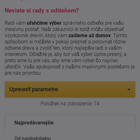
Neviete si rady s odtieňom?
Radi vám
uľahčíme výber
správneho odtieňa pre vašu
masívnu posteľ. Naši zákazníci si totiž môžu objednať
vzorkovník drevín, ktorý vám
zašleme až domov
. Týmto
spôsobom si môžete v pokoji prezrieť a porovnať rôzne
odtiene dreva a zvoliť ten, ktorý najlepšie ladí s vaším
interiérom. Dôležité je, aby bol váš výber úplne presný, a
preto sme tu pre vás, aby sme vám výber čo najviac
uľahčili. Vaša spokojnosť s našimi masívnymi posteľami je
pre nás prioritou.
Upresniť parametre
Položiek na zobrazenie:
74
Najpredávanejšie
Od najdrahšieho