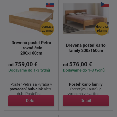
doprava
doprava
zdarma
zdarma
Drevená posteľ Petra
Drevená posteľ Karlo
- rovné čelo
family 200x160cm
200x160cm
759,00 €
576,00 €
od
od
Dodáváme do 1-3 týdnů
Dodáváme do 1-3 týdnů
Posteľ Petra sa vyrába v
Posteľ Karlo family
prevedení buk-cink
alebo
(predtým Laura) je
dub. Posteľ sa ...
vyrobená z kvalitnej ...
Detail
Detail