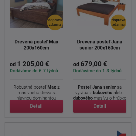
doprava
doprava
zdarma
zdarma
Drevená posteľ Max
Drevená posteľ Jana
200x160cm
senior 200x160cm
1 205,00 €
679,00 €
od
od
Dodáváme do 6-7 týdnů
Dodáváme do 1-3 týdnů
Robustná posteľ
Max
z
Posteľ Jana senior
sa
masívneho dreva s
vyrába z
bukového
alebo
hlavnou dominantou
dubového
masívu o hrúbke
trámov v ...
...
Detail
Detail