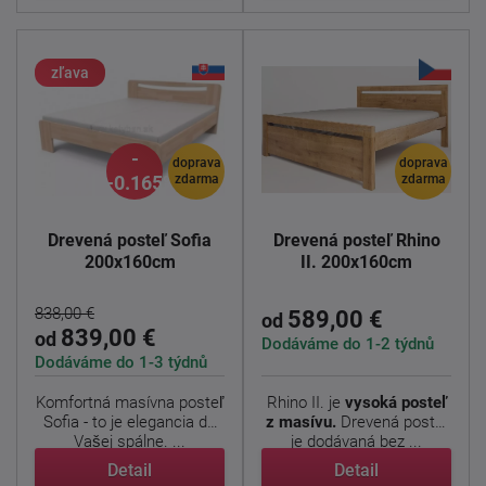
zľava
-
doprava
doprava
-0.165%
zdarma
zdarma
Drevená posteľ Sofia
Drevená posteľ Rhino
200x160cm
II. 200x160cm
838,00 €
589,00 €
od
839,00 €
od
Dodáváme do 1-2 týdnů
Dodáváme do 1-3 týdnů
Komfortná masívna posteľ
Rhino II. je
vysoká posteľ
Sofia - to je elegancia do
z masívu.
Drevená posteľ
Vašej spálne. ...
je dodávaná bez ...
Detail
Detail