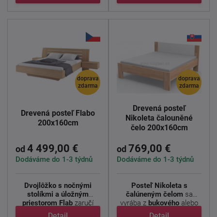
doprava
doprava
zdarma
zdarma
Drevená posteľ
Drevená posteľ Flabo
Nikoleta čalouněné
200x160cm
čelo 200x160cm
4 499,00 €
769,00 €
od
od
Dodáváme do 1-3 týdnů
Dodáváme do 1-3 týdnů
Dvojlôžko s nočnými
Posteľ Nikoleta s
stolíkmi a úložným
čalúneným čelom
sa
priestorom Flab
zaručí
vyrába z
bukového
alebo
pocit ...
dubového ...
Detail
Detail