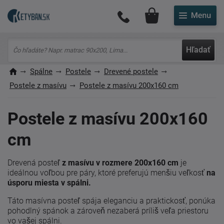
Môj účet
Hľadať
Spálne
Postele
Drevené postele
Postele z masívu
Postele z masívu 200x160 cm
Postele z masívu 200x160
cm
Drevená posteľ
z masívu v rozmere 200x160 cm
je
ideálnou voľbou pre páry, ktoré preferujú menšiu veľkosť
na
úsporu miesta v spálni.
Táto masívna posteľ spája eleganciu a praktickosť, ponúka
pohodlný spánok a zároveň nezaberá príliš veľa priestoru
vo vašej spálni.