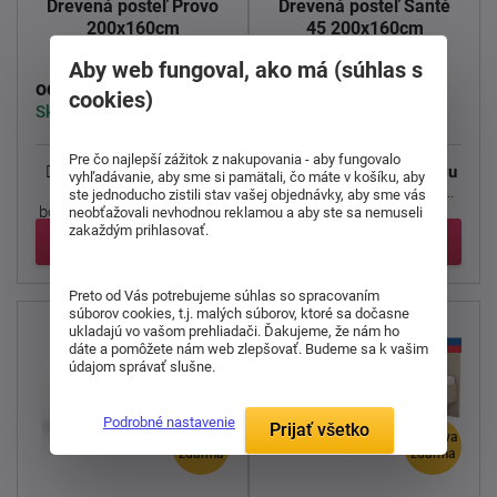
Drevená posteľ Provo
Drevená posteľ Santé
200x160cm
45 200x160cm
Aby web fungoval, ako má (súhlas s
183,00 €
903,00 €
od
od
cookies)
Skladom > 5 ks
Skladom 2 ks
Pre čo najlepší zážitok z nakupovania - aby fungovalo
Drevená posteľ
Provo
je
Drevená posteľ z masívu
vyhľadávanie, aby sme si pamätali, čo máte v košíku, aby
vyrobená z kvalitného
Santé 45.
Ocenia ju hlavne
ste jednoducho zistili stav vašej objednávky, aby sme vás
borovicového dreva. Jej ...
tí, ktorí v posteli ...
neobťažovali nevhodnou reklamou a aby ste sa nemuseli
zakaždým prihlasovať.
Detail
Detail
Preto od Vás potrebujeme súhlas so spracovaním
súborov cookies, t.j. malých súborov, ktoré sa dočasne
ukladajú vo vašom prehliadači. Ďakujeme, že nám ho
dáte a pomôžete nám web zlepšovať. Budeme sa k vašim
údajom správať slušne.
Podrobné nastavenie
Prijať všetko
doprava
doprava
zdarma
zdarma