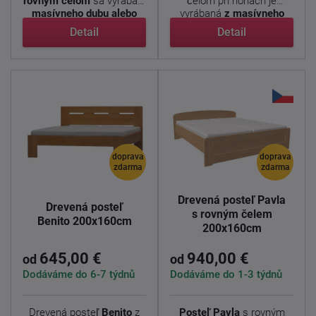
rovným čelom
sa vyrába
z
čelom pri nohách je
masívneho dubu alebo
vyrábaná
z masívneho
buku ...
dubu ...
Detail
Detail
doprava
doprava
zdarma
zdarma
Drevená posteľ Pavla
Drevená posteľ
s rovným čelem
Benito 200x160cm
200x160cm
645,00 €
940,00 €
od
od
Dodáváme do 6-7 týdnů
Dodáváme do 1-3 týdnů
Drevená posteľ
Benito
z
Posteľ
Pavla
s rovným