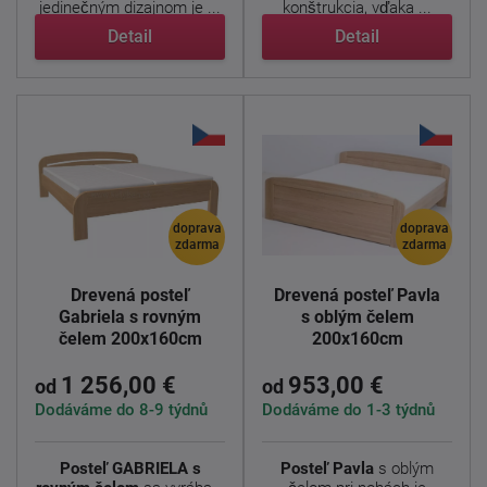
jedinečným dizajnom je ...
konštrukcia, vďaka ...
Detail
Detail
doprava
doprava
zdarma
zdarma
Drevená posteľ
Drevená posteľ Pavla
Gabriela s rovným
s oblým čelem
čelem 200x160cm
200x160cm
1 256,00 €
953,00 €
od
od
Dodáváme do 8-9 týdnů
Dodáváme do 1-3 týdnů
Posteľ GABRIELA s
Posteľ
Pavla
s oblým