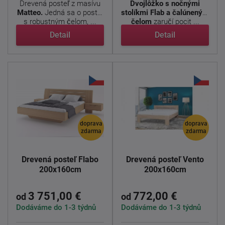
Drevená posteľ z masívu
Dvojlôžko s nočnými
Matteo.
Jedná sa o posteľ
stolíkmi Flab a čalúneným
s robustným čelom, ...
čelom
zaručí pocit ...
Detail
Detail
doprava
doprava
zdarma
zdarma
Drevená posteľ Flabo
Drevená posteľ Vento
200x160cm
200x160cm
3 751,00 €
772,00 €
od
od
Dodáváme do 1-3 týdnů
Dodáváme do 1-3 týdnů