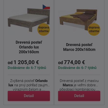
doprava
doprava
zdarma
zdarma
Drevená posteľ
Drevená posteľ
Orlando lux
Marco 200x160cm
200x160cm
1 205,00 €
774,00 €
od
od
Dodáváme do 6-7 týdnů
Dodáváme do 6-7 týdnů
Zvýšená posteľ
Orlando
Drevená posteľ z masívu
lux
na prvý pohľad zaujme
Marco
je veľmi dobre
výrazným čelom a ...
pôsobiaci kombináciou ...
Detail
Detail