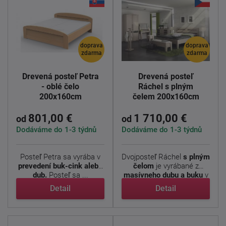
doprava
doprava
zdarma
zdarma
Drevená posteľ Petra
Drevená posteľ
- oblé čelo
Ráchel s plným
200x160cm
čelem 200x160cm
801,00 €
1 710,00 €
od
od
Dodáváme do 1-3 týdnů
Dodáváme do 1-3 týdnů
Posteľ Petra sa vyrába v
Dvojposteľ Ráchel
s plným
prevedení buk-cink alebo
čelom
je vyrábané z
dub.
Posteľ sa ...
masívneho dubu a buku
v
...
Detail
Detail