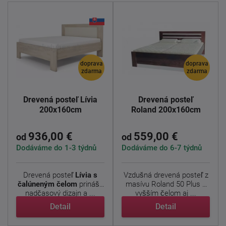
doprava
doprava
zdarma
zdarma
Drevená posteľ Lívia
Drevená posteľ
200x160cm
Roland 200x160cm
936,00 €
559,00 €
od
od
Dodáváme do 1-3 týdnů
Dodáváme do 6-7 týdnů
Drevená posteľ
Lívia s
Vzdušná drevená posteľ z
čalúneným čelom
prináša
masívu Roland 50 Plus s
nadčasový dizajn a ...
vyšším čelom aj ...
Detail
Detail