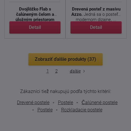
Dvojlôžko
Flab s
Drevená posteľ z masívu
čalúneným čelom a
Azzo.
Jedná sa o posteľ v
úložným priestorom
modernom dizajne, ...
zaručí pocit ...
Detail
Detail
Zobraziť ďalšie produkty (37)
1
2
ďalšie
Zákazníci tiež nakupujú podľa týchto kritérií:
Drevené postele
Postele
Čalúnené postele
Postele
Rozkladacie postele