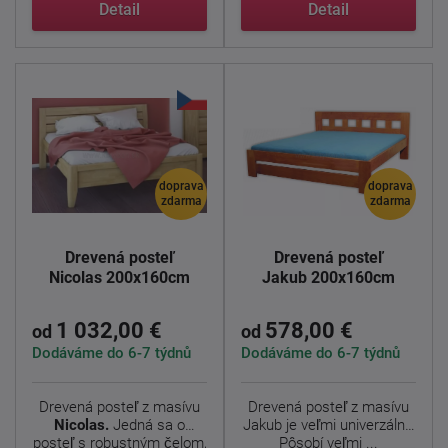
Detail
Detail
doprava
doprava
zdarma
zdarma
Drevená posteľ
Drevená posteľ
Nicolas 200x160cm
Jakub 200x160cm
1 032,00 €
578,00 €
od
od
Dodáváme do 6-7 týdnů
Dodáváme do 6-7 týdnů
Drevená posteľ z masívu
Drevená posteľ z masívu
Nicolas.
Jedná sa o
Jakub je veľmi univerzálny.
posteľ s robustným čelom,
Pôsobí veľmi ...