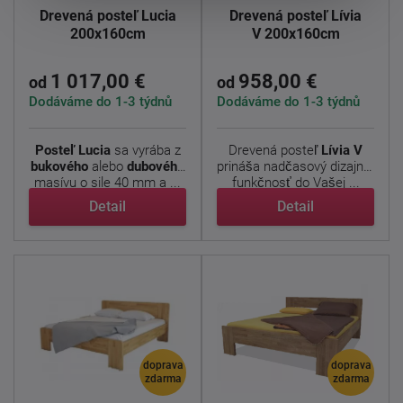
Drevená posteľ Lucia
Drevená posteľ Lívia
200x160cm
V 200x160cm
1 017,00 €
958,00 €
od
od
Dodáváme do 1-3 týdnů
Dodáváme do 1-3 týdnů
Posteľ Lucia
sa vyrába z
Drevená posteľ
Lívia V
bukového
alebo
dubového
prináša nadčasový dizajn a
masívu o sile 40 mm a ...
funkčnosť do Vašej ...
Detail
Detail
doprava
doprava
zdarma
zdarma