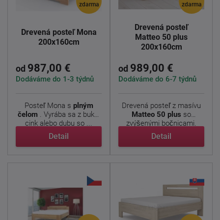
zdarma
zdarma
Drevená posteľ
Drevená posteľ Mona
Matteo 50 plus
200x160cm
200x160cm
987,00 €
989,00 €
od
od
Dodáváme do 1-3 týdnů
Dodáváme do 6-7 týdnů
Posteľ Mona s
plným
Drevená posteľ z masívu
čelom
. Vyrába sa z buku-
Matteo 50 plus
so
cink alebo dubu so ...
zvýšenými bočnicami.
Jedná ...
Detail
Detail