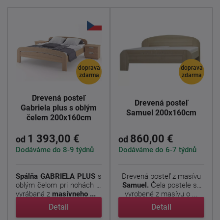
doprava
doprava
zdarma
zdarma
Drevená posteľ
Drevená posteľ
Gabriela plus s oblým
Samuel 200x160cm
čelem 200x160cm
1 393,00 €
860,00 €
od
od
Dodáváme do 8-9 týdnů
Dodáváme do 6-7 týdnů
Spálňa
GABRIELA
PLUS
s
Drevená posteľ z masívu
oblým čelom pri nohách je
Samuel.
Čela postele sú
vyrábaná z
masívneho ...
vyrobené z masívu o ...
Detail
Detail