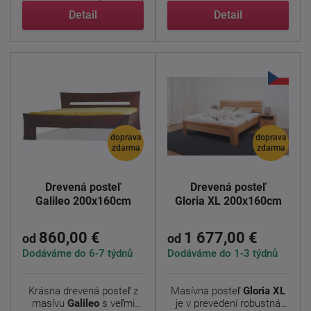
...
Detail
Detail
doprava
doprava
zdarma
zdarma
Drevená posteľ
Drevená posteľ
Galileo 200x160cm
Gloria XL 200x160cm
860,00 €
1 677,00 €
od
od
Dodáváme do 6-7 týdnů
Dodáváme do 1-3 týdnů
Krásna drevená posteľ z
Masívna posteľ
Gloria XL
masívu
Galileo
s veľmi
je v prevedení robustná