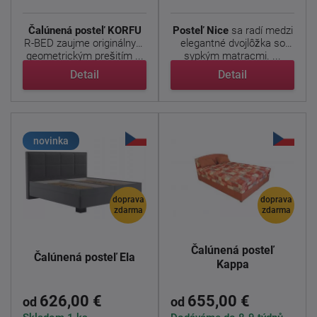
Čalúnená posteľ KORFU
Posteľ Nice
sa radí medzi
R-BED zaujme originálnym
elegantné dvojlôžka so
geometrickým prešitím ...
sypkým matracmi. ...
Detail
Detail
novinka
doprava
doprava
zdarma
zdarma
Čalúnená posteľ
Čalúnená posteľ Ela
Kappa
626,00 €
655,00 €
od
od