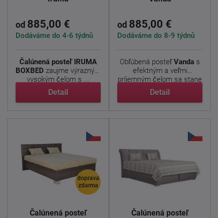
885,00 €
885,00 €
od
od
Dodáváme do 4-6 týdnů
Dodáváme do 8-9 týdnů
Čalúnená posteľ IRUMA
Obľúbená posteľ
Vanda
s
BOXBED
zaujme výrazným
efektným a veľmi
vysokým čelom s ...
príjemným čelom sa stane
...
Detail
Detail
doprava
zdarma
Čalúnená posteľ
Čalúnená posteľ