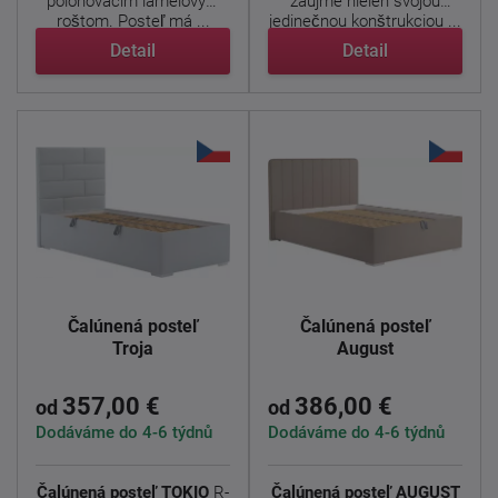
polohovacím lamelovým
zaujme nielen svojou
roštom. Posteľ má ...
jedinečnou konštrukciou ...
Detail
Detail
Čalúnená posteľ
Čalúnená posteľ
Troja
August
357,00 €
386,00 €
od
od
Dodáváme do 4-6 týdnů
Dodáváme do 4-6 týdnů
Čalúnená posteľ TOKIO
R-
Čalúnená posteľ AUGUST