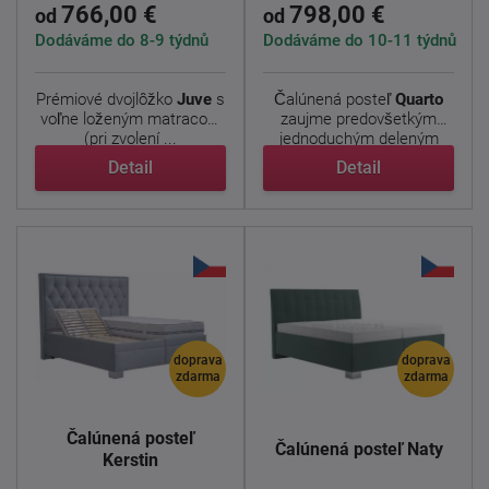
766,00 €
798,00 €
od
od
Dodáváme do 8-9 týdnů
Dodáváme do 10-11 týdnů
Prémiové dvojlôžko
Juve
s
Čalúnená posteľ
Quarto
voľne loženým matracom
zaujme predovšetkým
(pri zvolení ...
jednoduchým deleným
čelom, ...
Detail
Detail
doprava
doprava
zdarma
zdarma
Čalúnená posteľ
Čalúnená posteľ Naty
Kerstin