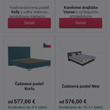
Kvalitná čalúnená posteľ
Komfortné dvojlôžko
Kelly
s voľne vloženou
Vernon
s vynikajúcimi
sendvičovou matracov ...
ortopedickými
vlastnosťami. ...
Detail
Detail
Čalúnená posteľ
Čalúnená posteľ Nice
Korfu
577,00 €
576,00 €
od
od
Dodáváme do 4-6 týdnů
Dodáváme do 10-11 týdnů