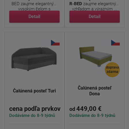
BED zaujme elegantným
R-BED
zaujme elegantným
vysokým čelom s
vzhľadom a výrazným ...
výrazným ...
Detail
Detail
doprava
zdarma
Čalúnená posteľ
Čalúnená posteľ Turi
Dona
cena podľa prvkov
449,00 €
od
Dodáváme do 8-9 týdnů
Dodáváme do 8-9 týdnů