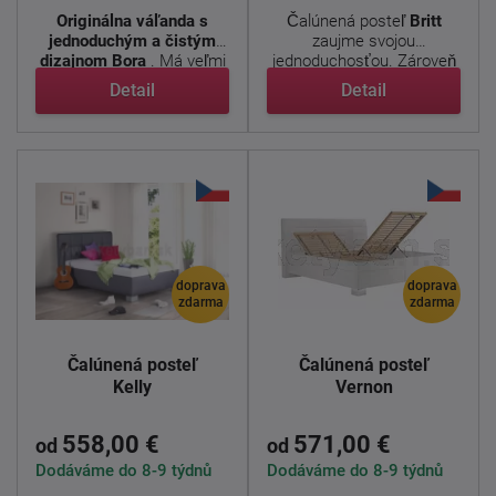
Originálna váľanda s
Čalúnená posteľ
Britt
jednoduchým a čistým
zaujme svojou
dizajnom Bora
. Má veľmi
jednoduchosťou. Zároveň
...
ju vďaka ...
Detail
Detail
doprava
doprava
zdarma
zdarma
Čalúnená posteľ
Čalúnená posteľ
Kelly
Vernon
558,00 €
571,00 €
od
od
Dodáváme do 8-9 týdnů
Dodáváme do 8-9 týdnů