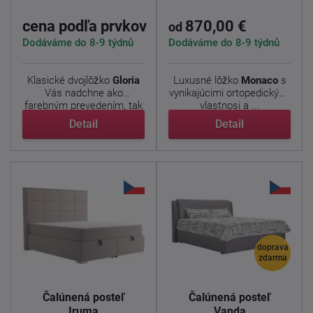
cena podľa prvkov
870,00 €
od
Dodáváme do 8-9 týdnů
Dodáváme do 8-9 týdnů
Klasické dvojlôžko
Gloria
Luxusné lôžko
Monaco
s
Vás nadchne ako
vynikajúcimi ortopedickými
farebným prevedením, tak
vlastnosi a ...
aj ...
Detail
Detail
doprava
zdarma
Čalúnená posteľ
Čalúnená posteľ
Iruma
Vanda