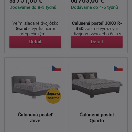
751,00 €
763,00 €
od
od
Dodáváme do 8-9 týdnů
Dodáváme do 4-6 týdnů
Veľmi žiadané dvojlôžko
Čalúnená posteľ JOKO R-
Grand
s vynikajúcimi
BED
zaujme výrazným
ortopedickými ...
dizajnom vysokého čela s
...
Detail
Detail
doprava
zdarma
Čalúnená posteľ
Čalúnená posteľ
Juve
Quarto