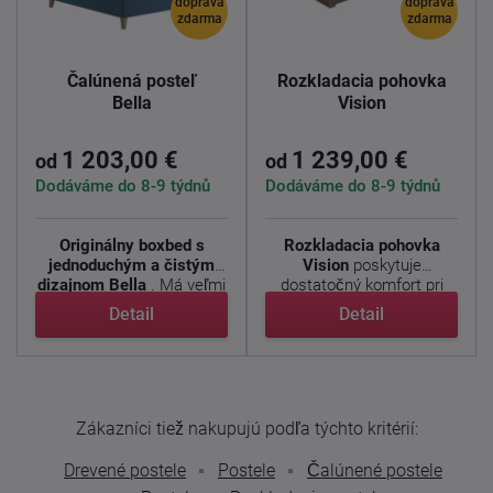
doprava
doprava
zdarma
zdarma
Čalúnená posteľ
Rozkladacia pohovka
Bella
Vision
1 203,00 €
1 239,00 €
od
od
Dodáváme do 8-9 týdnů
Dodáváme do 8-9 týdnů
Originálny boxbed s
Rozkladacia pohovka
jednoduchým a čistým
Vision
poskytuje
dizajnom Bella
. Má veľmi
dostatočný komfort pri
...
sedení a ...
Detail
Detail
Zákazníci tiež nakupujú podľa týchto kritérií:
Drevené postele
Postele
Čalúnené postele