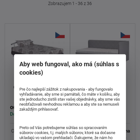
Zobrazujem 1 - 36 z 36
Aby web fungoval, ako má (súhlas s
cookies)
Čalúnená posteľ
Čalúnená posteľ Nina
Pre čo najlepší zážitok z nakupovania - aby fungovalo
Fiona 90
vyhľadávanie, aby sme si pamätali, čo máte v košíku, aby
ste jednoducho zistili stav vašej objednávky, aby sme vás
neobťažovali nevhodnou reklamou a aby ste sa nemuseli
208,00 €
214,00 €
od
od
zakaždým prihlasovať.
Dodáváme do 8-9 týdnů
Dodáváme do 8-9 týdnů
Preto od Vás potrebujeme súhlas so spracovaním
Celočalúnená posteľ
Nina
Čalúnené jednolôžko
Fiona
súborov cookies, t.j. malých súborov, ktoré sa dočasne
s efektným kovovým
zaujme nielen svojou
ukladajú vo vašom prehliadači. Ďakujeme, že nám ho