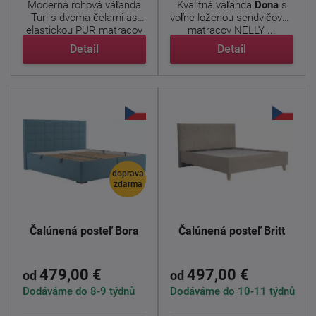
Moderná rohová váľanda
Kvalitná váľanda
Dona
s
Turi s dvoma čelami as
voľne loženou sendvičovou
elastickou PUR matracov
matracov NELLY ...
...
Detail
Detail
doprava
zdarma
Čalúnená posteľ Bora
Čalúnená posteľ Britt
479,00 €
497,00 €
od
od
Dodáváme do 8-9 týdnů
Dodáváme do 10-11 týdnů