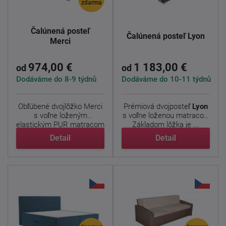
zdarma
Čalúnená posteľ
Čalúnená posteľ Lyon
Merci
974,00 €
1 183,00 €
od
od
Dodáváme do 8-9 týdnů
Dodáváme do 10-11 týdnů
Obľúbené dvojlôžko Merci
Prémiová dvojposteľ
Lyon
s voľne loženým
s voľne loženou matracov.
elastickým PUR matracom
Základom lôžka je ...
Alena ...
Detail
Detail