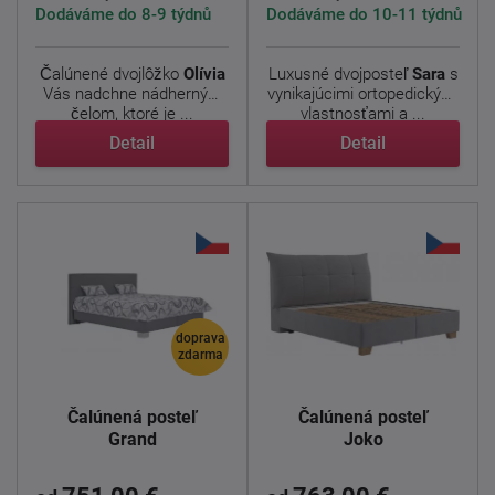
Dodáváme do 8-9 týdnů
Dodáváme do 10-11 týdnů
Čalúnené dvojlôžko
Olívia
Luxusné dvojposteľ
Sara
s
Vás nadchne nádherným
vynikajúcimi ortopedickými
čelom, ktoré je ...
vlastnosťami a ...
Detail
Detail
doprava
zdarma
Čalúnená posteľ
Čalúnená posteľ
Grand
Joko