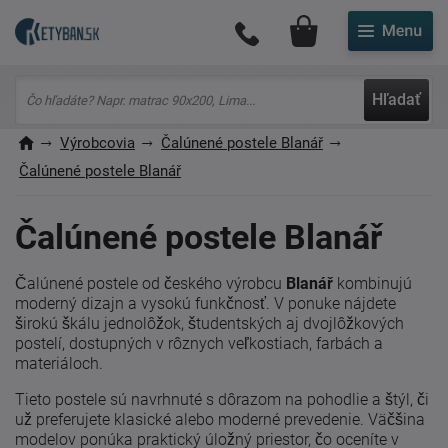
Môj účet
Hľadať
Výrobcovia
Čalúnené postele Blanář
Čalúnené postele Blanář
Čalúnené postele Blanář
Čalúnené postele od českého výrobcu
Blanář
kombinujú
moderný dizajn a vysokú funkčnosť. V ponuke nájdete
širokú škálu jednolôžok, študentských aj dvojlôžkových
postelí, dostupných v rôznych veľkostiach, farbách a
materiáloch.
Tieto postele sú navrhnuté s dôrazom na pohodlie a štýl, či
už preferujete klasické alebo moderné prevedenie. Väčšina
modelov ponúka praktický úložný priestor, čo oceníte v