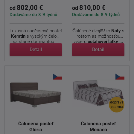
802,00 €
810,00 €
od
od
Dodáváme do 8-9 týdnů
Dodáváme do 8-9 týdnů
Luxusná nadčasová posteľ
Čalúnené dvojlôžko
Naty
s
Kerstin
s vysokým čelom
roštom as možnosťou
sa stane dominantou ...
výberu
poťahovej látky ...
Detail
Detail
doprava
zdarma
Čalúnená posteľ
Čalúnená posteľ
Gloria
Monaco