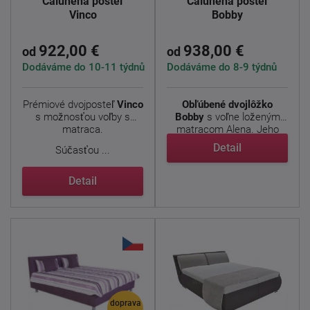
Čalúnená posteľ
Čalúnená posteľ
Vinco
Bobby
922,00 €
938,00 €
od
od
Dodáváme do 10-11 týdnů
Dodáváme do 8-9 týdnů
Prémiové dvojposteľ
Vinco
Obľúbené dvojlôžko
s možnosťou voľby s
Bobby
s voľne loženým
matraca.
matracom Alena. Jeho
základom ...
Detail
Súčasťou ...
Detail
doprava