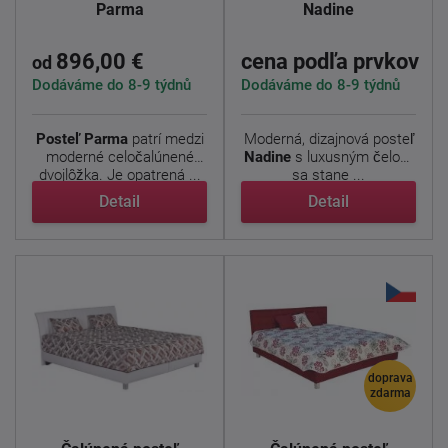
Parma
Nadine
896,00 €
cena podľa prvkov
od
Dodáváme do 8-9 týdnů
Dodáváme do 8-9 týdnů
Posteľ Parma
patrí medzi
Moderná, dizajnová posteľ
moderné celočalúnené
Nadine
s luxusným čelom
dvojlôžka. Je opatrená ...
sa stane ...
Detail
Detail
doprava
zdarma