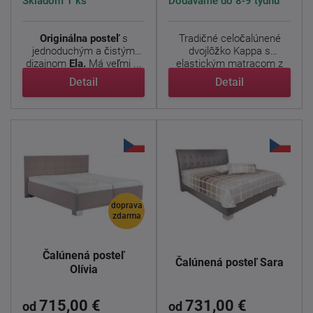
Skladom 1 ks
Dodáváme do 8-9 týdnů
Originálna posteľ
s
Tradičné celočalúnené
jednoduchým a čistým
dvojlôžko Kappa s
dizajnom
Ela.
Má veľmi ...
elastickým matracom z
PUR ...
Detail
Detail
doprava
zdarma
Čalúnená posteľ
Čalúnená posteľ Sara
Olívia
715,00 €
731,00 €
od
od