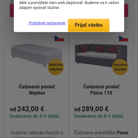
čelom a pevne pripojená k
jedinečnou konštrukciou ...
dáte a pomôžete nám web zlepšovať. Budeme sa k vašim
...
údajom správať slušne.
Detail
Detail
Podrobné nastavenie
Prijať všetko
doprava
doprava
zdarma
zdarma
Čalúnená posteľ
Čalúnená posteľ
Neptun
Fiona 110
242,00 €
289,00 €
od
od
Dodáváme do 8-9 týdnů
Dodáváme do 8-9 týdnů
Kvalitná váľanda Neptún s
Čalúnené jednolôžko
Fiona