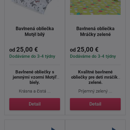
Bavlnená obliečka
Bavlnená obliečka
Motýl bílý
Mráčky zelené
25,00 €
25,00 €
od
od
Dodáváme do 3-4 týdny
Dodáváme do 3-4 týdny
Bavlnené obliečky s
Kvalitné bavlnené
jemnými vzormi Motýľ
obliečky pre deti mráčika
biely.
zelené.
Krásna a čistá ...
Príjemný zelený ...
Detail
Detail