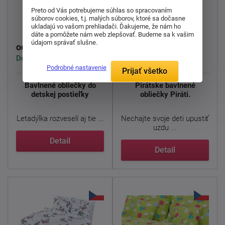
Bavlnená obliečka
Bavlnená obliečka
Preto od Vás potrebujeme súhlas so spracovaním
súborov cookies, t.j. malých súborov, ktoré sa dočasne
Letadýlka
Piráti
ukladajú vo vašom prehliadači. Ďakujeme, že nám ho
dáte a pomôžete nám web zlepšovať. Budeme sa k vašim
údajom správať slušne.
19,00 €
25,00 €
od
od
Dodáváme do 3-4 týdny
Dodáváme do 3-4 týdny
Podrobné nastavenie
Prijať všetko
Bavlnené obliečky do
Pirátske bavlnené
detskej postieľky
obliečky Piráti.
Letadýlka rozveselí aj tie ...
Nechajte svoje deti upustiť
uzdu ...
Detail
Detail