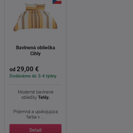
Bavlnená obliečka
Cihly
29,00 €
od
Dodáváme do 3-4 týdny
Moderné bavlnené
obliečky
Tehly.
Príjemná a upokojujúca
farba v ...
Detail