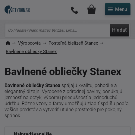
Môj účet
Hľadať
Výrobcovia
Posteľná bielizeň Stanex
Bavlnené obliečky Stanex
Bavlnené obliečky Stanex
Bavlnené obliečky Stanex
spájajú kvalitu, pohodlie a
elegantný dizajn. Vyrobené z prírodnej bavlny, ponúkajú
jemnosť na dotyk, výbornú priedušnosť a jednoduchú
údržbu. Rôzne vzory a farby umožňujú zladiť spálňu podľa
vašich predstáv a vytvoriť útulné prostredie pre pokojný
spánok.
Najpredávanejšie