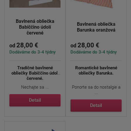
Bavlnená obliečka
Bavlnená obliečka
Babiččino údolí
Barunka oranžová
červené
28,00 €
28,00 €
od
od
Dodáváme do 3-4 týdny
Dodáváme do 3-4 týdny
Tradičné bavlnené
Romantické bavlnené
obliečky Babiččino údolí
obliečky Barunka.
červené.
Nechajte sa ...
Ponorte sa do nostalgie a
...
Detail
Detail