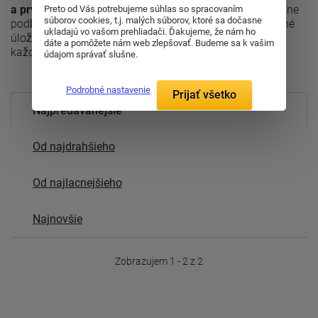
a prvkov
, čo zaručuje vytvorenie kuchyne na mieru presne
Preto od Vás potrebujeme súhlas so spracovaním
súborov cookies, t.j. malých súborov, ktoré sa dočasne
podľa vašich potrieb. Elegantné prevedenie a premyslené
ukladajú vo vašom prehliadači. Ďakujeme, že nám ho
úložné priestory zabezpečujú komfort a pohodlie pri
dáte a pomôžete nám web zlepšovať. Budeme sa k vašim
každodennom varení.
údajom správať slušne.
Podrobné nastavenie
Prijať všetko
Najpredávanejšie
Od najdrahšieho
Od najlacnejšieho
Najnovšie
Zobrazujem 1 - 2 z 2