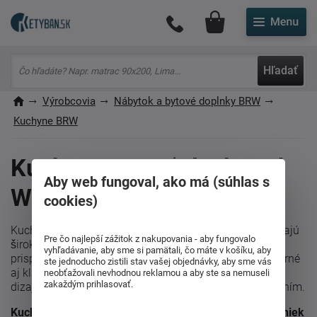
Môj účet
Hľadať
Výrobcovia
Nábytok a bytové doplnky BRW
Kuchyne BRW
Kuchyne BRW (Black Red
Aby web fungoval, ako má (súhlas s
White)
cookies)
Kuchyne od dodávateľa
BRW (Black Red White)
ponúkajú
Pre čo najlepší zážitok z nakupovania - aby fungovalo
širokú škálu štýlových a funkčných riešení, ktoré sa
vyhľadávanie, aby sme si pamätali, čo máte v košíku, aby
prispôsobia každému interiéru. V ponuke nájdete moderné
ste jednoducho zistili stav vašej objednávky, aby sme vás
aj klasické kuchynské linky, ktoré vynikajú praktickým
neobťažovali nevhodnou reklamou a aby ste sa nemuseli
zakaždým prihlasovať.
dizajnom, kvalitnými materiálmi a precíznym spracovaním.
Kuchyne BRW umožňujú kombináciu jednotlivých skriniek