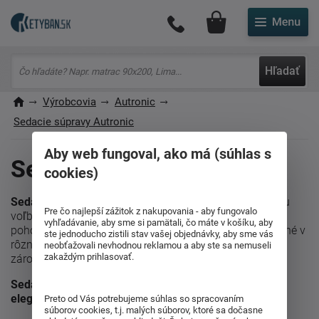
Môj účet
Hľadať
Výrobcovia
Autronic
Sedacie súpravy Autronic
Aby web fungoval, ako má (súhlas s
Sedacie súpravy Autronic
cookies)
Sedacie súpravy od spoločnosti Autronic
sú dokonalou
Pre čo najlepší zážitok z nakupovania - aby fungovalo
voľbou pre každý obývací priestor. Ponúkajú nielen
vyhľadávanie, aby sme si pamätali, čo máte v košíku, aby
pohodlie, ale aj elegantný dizajn. Tieto súpravy, dostupné v
ste jednoducho zistili stav vašej objednávky, aby sme vás
rôznych štýloch a farbách, sú ideálne na relaxáciu a
neobťažovali nevhodnou reklamou a aby ste sa nemuseli
zakaždým prihlasovať.
zároveň pridávajú šmrnc vášmu domovu.
Sedacie súpravy od spoločnosti Autronic: pohodlie a
elegancia pre váš domov.
Preto od Vás potrebujeme súhlas so spracovaním
súborov cookies, t.j. malých súborov, ktoré sa dočasne