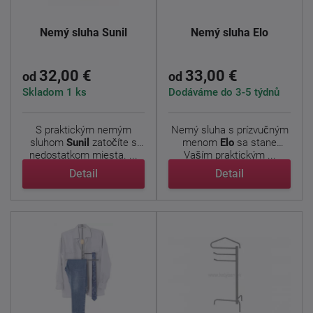
Nemý sluha Sunil
Nemý sluha Elo
32,00 €
33,00 €
od
od
Skladom 1 ks
Dodáváme do 3-5 týdnů
S praktickým nemým
Nemý sluha s prízvučným
sluhom
Sunil
zatočíte s
menom
Elo
sa stane
nedostatkom miesta. ...
Vaším praktickým ...
Detail
Detail