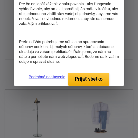
Najpredávanejšie
Pre čo najlepší zážitok z nakupovania - aby fungovalo
vyhľadávanie, aby sme si pamätali, čo máte v košíku, aby
ste jednoducho zistili stav vašej objednávky, aby sme vás
neobťažovali nevhodnou reklamou a aby ste sa nemuseli
Od najdrahšieho
zakaždým prihlasovať.
Od najlacnejšieho
Preto od Vás potrebujeme súhlas so spracovaním
súborov cookies, t.j. malých súborov, ktoré sa dočasne
Najnovšie
ukladajú vo vašom prehliadači. Ďakujeme, že nám ho
dáte a pomôžete nám web zlepšovať. Budeme sa k vašim
údajom správať slušne.
Zobrazujem 1 - 6 z 6
Podrobné nastavenie
Prijať všetko