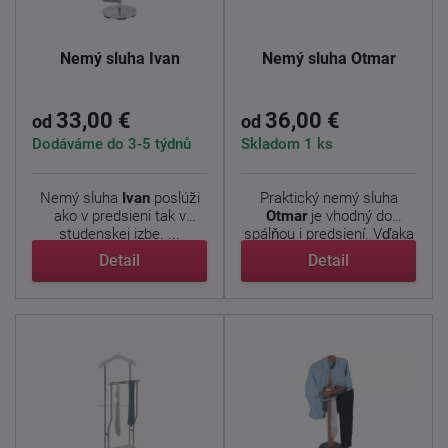
Nemý sluha Ivan
Nemý sluha Otmar
33,00 €
36,00 €
od
od
Dodáváme do 3-5 týdnů
Skladom 1 ks
Nemý sluha
Ivan
poslúži
Praktický nemý sluha
ako v predsieni tak v
Otmar
je vhodný do
studenskej izbe. ...
spálňou i predsiení. Vďaka
...
Detail
Detail