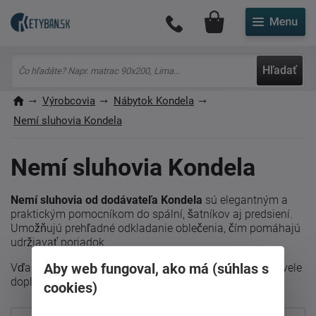
Môj účet
Hľadať
Výrobcovia
Nábytok Kondela
Nemí sluhovia Kondela
Nemí sluhovia Kondela
Nemí sluhovia od dodávateľa Kondela
sú elegantným a
praktickým pomocníkom do spální, šatníkov aj predsiení.
Umožňujú prehľadné odkladanie oblečenia, čím pomáhajú
udržiavať poriadok.
Aby web fungoval, ako má (súhlas s
Vďaka kvalitnému spracovaniu a štýlovému dizajnu skvele
doplnia každý interiér.
cookies)