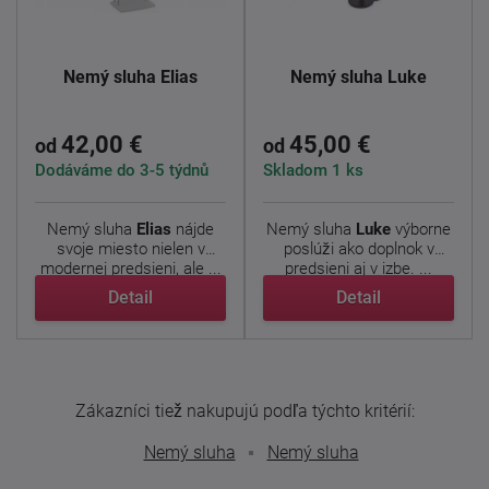
Nemý sluha Elias
Nemý sluha Luke
42,00 €
45,00 €
od
od
Dodáváme do 3-5 týdnů
Skladom 1 ks
Nemý sluha
Elias
nájde
Nemý sluha
Luke
výborne
svoje miesto nielen v
poslúži ako doplnok v
modernej predsieni, ale ...
predsieni aj v izbe. ...
Detail
Detail
Zákazníci tiež nakupujú podľa týchto kritérií:
Nemý sluha
Nemý sluha