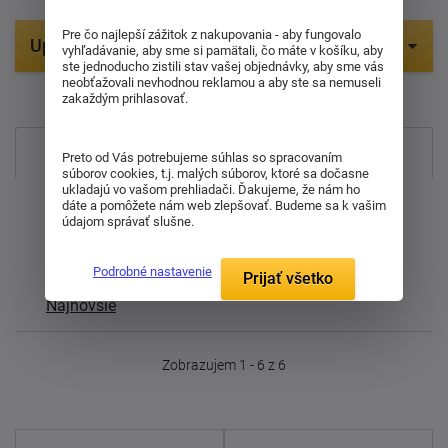
Pre čo najlepší zážitok z nakupovania - aby fungovalo
Upresniť parametre
vyhľadávanie, aby sme si pamätali, čo máte v košíku, aby
ste jednoducho zistili stav vašej objednávky, aby sme vás
neobťažovali nevhodnou reklamou a aby ste sa nemuseli
Položiek na zobrazenie:
6
zakaždým prihlasovať.
Najpredávanejšie
Preto od Vás potrebujeme súhlas so spracovaním
súborov cookies, t.j. malých súborov, ktoré sa dočasne
ukladajú vo vašom prehliadači. Ďakujeme, že nám ho
Od najdrahšieho
dáte a pomôžete nám web zlepšovať. Budeme sa k vašim
údajom správať slušne.
Od najlacnejšieho
Podrobné nastavenie
Prijať všetko
Najnovšie
Zobrazujem 1 - 6 z 6