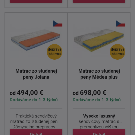
doprava
doprava
zdarma
zdarma
Matrac zo studenej
Matrac zo studenej
peny Jolana
peny Médea plus
494,00 €
698,00 €
od
od
Dodáváme do 1-3 týdnů
Dodáváme do 1-3 týdnů
Praktická sendvičový
Vysoko luxusný
matrac zo "studenej peny".
sendvičový matrac s
Dômyselne prepracov ...
premenlivou výškou
viscoelastickej ...
Detail
Detail