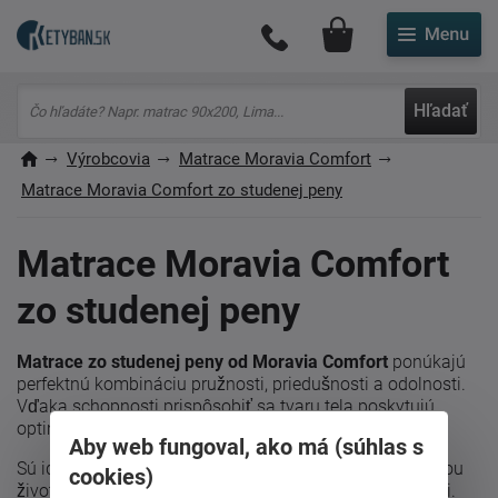
Môj účet
Hľadať
Výrobcovia
Matrace Moravia Comfort
Matrace Moravia Comfort zo studenej peny
Matrace Moravia Comfort
zo studenej peny
Matrace zo studenej peny od Moravia Comfort
ponúkajú
perfektnú kombináciu pružnosti, priedušnosti a odolnosti.
Vďaka schopnosti prispôsobiť sa tvaru tela poskytujú
optimálnu oporu chrbtici a zvyšujú komfort spánku.
Aby web fungoval, ako má (súhlas s
Sú ideálnou voľbou pre tých, ktorí hľadajú matrac s dlhou
cookies)
životnosťou a vynikajúcimi ortopedickými vlastnosťami.