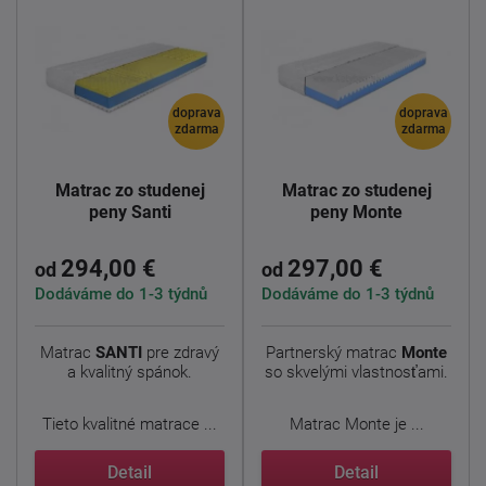
doprava
doprava
zdarma
zdarma
Matrac zo studenej
Matrac zo studenej
peny Santi
peny Monte
294,00 €
297,00 €
od
od
Dodáváme do 1-3 týdnů
Dodáváme do 1-3 týdnů
Matrac
SANTI
pre zdravý
Partnerský matrac
Monte
a kvalitný spánok.
so skvelými vlastnosťami.
Tieto kvalitné matrace ...
Matrac Monte je ...
Detail
Detail