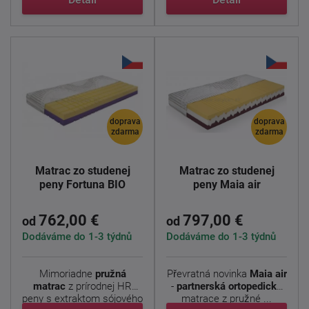
doprava
doprava
zdarma
zdarma
Matrac zo studenej
Matrac zo studenej
peny Fortuna BIO
peny Maia air
762,00 €
797,00 €
od
od
Dodáváme do 1-3 týdnů
Dodáváme do 1-3 týdnů
Mimoriadne
pružná
Převratná novinka
Maia air
matrac
z prírodnej HR
-
partnerská ortopedická
peny s extraktom sójového
matrace z pružné ...