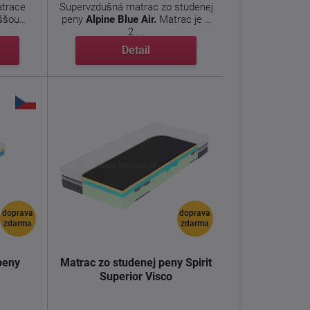
atrace
Supervzdušná matrac zo studenej
ššou
peny
Alpine Blue Air.
Matrac je s
2 ...
Detail
doprava
doprava
zdarma
zdarma
peny
Matrac zo studenej peny Spirit
Superior Visco