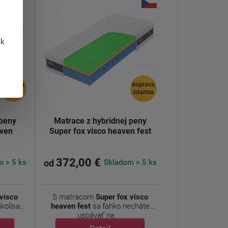
 k
doprava
doprava
zdarma
zdarma
 peny
Matrace z hybridnej peny
aven
Super fox visco heaven fest
372,00 €
 > 5 ks
Skladom > 5 ks
od
 visco
S matracom
Super fox visco
kolísať
heaven
fest
sa ľahko necháte
uspávať na ...