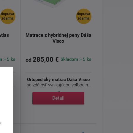
doprava
doprava
zdarma
zdarma
tlas
Matrace z hybridnej peny Dáša
Visco
285,00 €
 > 5 ks
Skladom > 5 ks
od
co
je
Ortopedický matrac Dáša Visco
ximálne
sa zdá byť vynikajúcou voľbou na
...
Detail
j
a