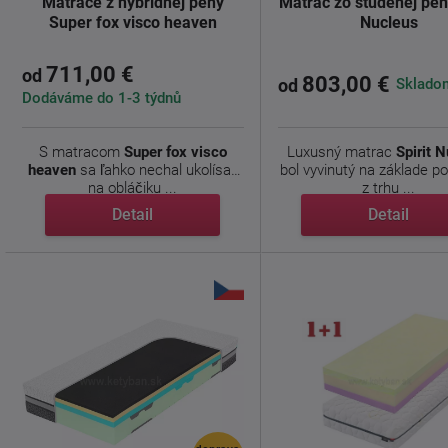
Matrace z hybridnej peny
Matrac zo studenej peny
Super fox visco heaven
Nucleus
711,00 €
od
803,00 €
Skladom
od
Dodáváme do 1-3 týdnů
S matracom
Super fox visco
Luxusný matrac
Spirit 
heaven
sa ľahko nechal ukolísať
bol vyvinutý na základe p
na obláčiku ...
z trhu ...
Detail
Detail