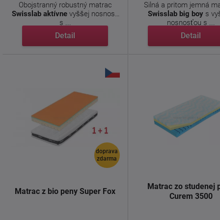
Obojstranný robustný matrac
Silná a pritom jemná m
Swisslab aktívne
vyššej nosnosti
Swisslab big boy
s vy
s ...
nosnosťou s ...
Detail
Detail
doprava
zdarma
Matrac zo studenej 
Matrac z bio peny Super Fox
Curem 3500