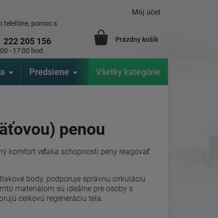
Môj účet
 telefóne, pomoc s
Prázdny košík
1
222 205 156
:00 - 17:00 hod.
ia
Predsiene
Výrobcovia
Všetky kategórie
Záhrada
mäťovou) penou
čný komfort vďaka schopnosti peny reagovať
tlakové body, podporuje správnu cirkuláciu
mto materiálom sú ideálne pre osoby s
rujú celkovú regeneráciu tela.