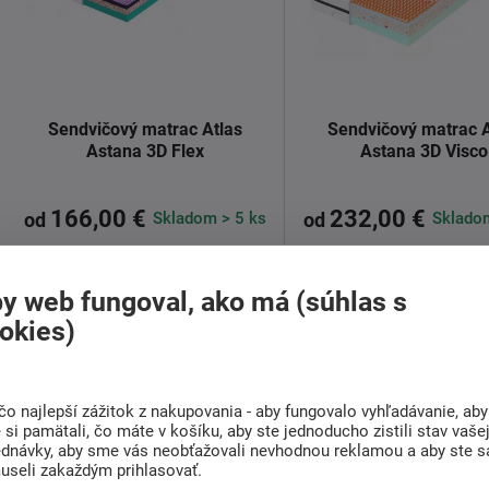
Sendvičový matrac Atlas
Sendvičový matrac A
Astana 3D Flex
Astana 3D Visco
166,00 €
232,00 €
Skladom > 5 ks
Skladom
od
od
Partnerský matrac Atlas Astana
Atlas ASTANA 3D Vis
y web fungoval, ako má (súhlas s
3D Flex
matrac navrhnutý pre ma
okies)
pohodlie a ...
Detail
Matrac je výnimočný svojou ...
čo najlepší zážitok z nakupovania - aby fungovalo vyhľadávanie, aby
Detail
si pamätali, čo máte v košíku, aby ste jednoducho zistili stav vaše
ednávky, aby sme vás neobťažovali nevhodnou reklamou a aby ste s
useli zakaždým prihlasovať.