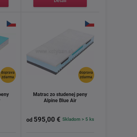
Detail
doprava
doprava
zdarma
zdarma
peny
Matrac zo studenej peny
y
Alpine Blue Air
595,00 €
Skladom > 5 ks
od