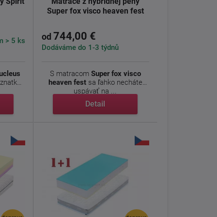
 Spirit
Matrace z hybridnej peny
Super fox visco heaven fest
744,00 €
od
 > 5 ks
Dodáváme do 1-3 týdnů
Nucleus
S matracom
Super fox visco
oznatkov
heaven
fest
sa ľahko necháte
uspávať na ...
Detail