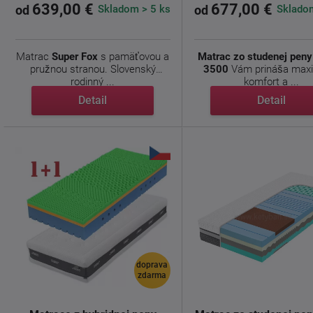
639,00 €
677,00 €
Skladom > 5 ks
Skladom
od
od
Matrac
Super Fox
s pamäťovou a
Matrac zo studenej pen
pružnou stranou. Slovenský
3500
Vám prináša max
rodinný ...
komfort a ...
Detail
Detail
doprava
zdarma