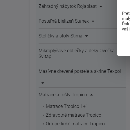
Záhradný nábytok Rojaplast
Pre
mal
Posteľná bielizeň Stanex
Ďak
vaš
Stoličky a stoly Stima
Mikroplyšové obliečky a deky Ovečka
Svitap
Masívne drevené postele a skrine Texpol
Matrace a rošty Tropico
Matrace Tropico 1+1
Zdravotné matrace Tropico
Ortopedické matrace Tropico