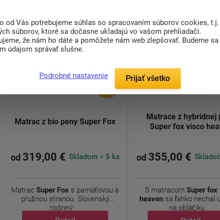
to od Vás potrebujeme súhlas so spracovaním súborov cookies, t.j.
ých súborov, ktoré sa dočasne ukladajú vo vašom prehliadači.
ujeme, že nám ho dáte a pomôžete nám web zlepšovať. Budeme sa
im údajom správať slušne.
Podrobné nastavenie
Prijať všetko
doprava
zdarma
Matrace z hybridnej
Matrac z bio peny Super Fox
Super fox visco he
319,00 €
355,00 €
Skladom > 5 ks
Skladom
od
od
Matrac
Super Fox
s pamäťovou a
S matracom
Super fox
pružnou stranou. Slovenský
heaven
sa ľahko nechal u
rodinný ...
na obláčiku ...