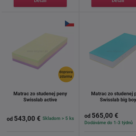
Detail
Detail
doprava
zdarma
Matrac zo studenej peny
Matrac zo studenej 
Swisslab active
Swisslab big bo
565,00 €
od
543,00 €
Skladom > 5 ks
od
Dodáváme do 1-3 týdnů