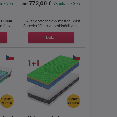
773,00 €
 > 5 ks
Skladom > 5 ks
od
y Curem
Luxusný ortopedický matrac Spirit
imálny
Superior Visco v kombinácii visco
...
Detail
doprava
doprava
zdarma
zdarma