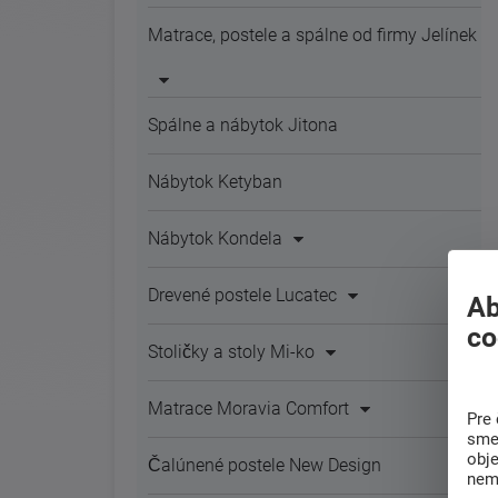
Matrace, postele a spálne od firmy Jelínek
Spálne a nábytok Jitona
Nábytok Ketyban
Nábytok Kondela
Drevené postele Lucatec
Ab
co
Stoličky a stoly Mi-ko
Matrace Moravia Comfort
Pre 
sme 
obj
Čalúnené postele New Design
nem