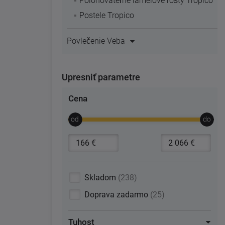
Polohovateľné lamelové rošty Tropico
Postele Tropico
Povlečenie Veba
Upresniť parametre
Cena
Skladom
238
Doprava zadarmo
25
Tuhost