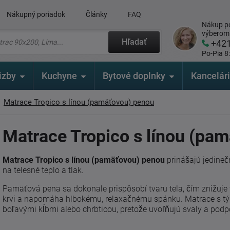
Nákupný poriadok
Články
FAQ
Nákup po
výberom
Hľadať
+42
Po-Pia 8
izby
Kuchyne
Bytové doplnky
Kancelár
Matrace Tropico s línou (pamäťovou) penou
Matrace Tropico s línou (pa
Matrace Tropico s línou (pamäťovou) penou
prinášajú jedine
na telesné teplo a tlak.
Pamäťová pena sa dokonale prispôsobí tvaru tela, čím znižuje 
krvi a napomáha hlbokému, relaxačnému spánku. Matrace s tý
boľavými kĺbmi alebo chrbticou, pretože uvoľňujú svaly a podpo