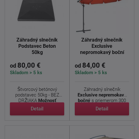
Záhradný slnečník
Záhradný slnečník
Podstavec Beton
Exclusive
50kg
nepromokavý boční
80,00 €
84,00 €
od
od
Skladom > 5 ks
Skladom > 5 ks
Štvorcový betónový
Záhradný slnečník
podstavec 50kg - BEZ
Exclusive nepremokavý
DRŽIAKA
Možnosť
bočný
s priemerom 300
DVOJHO ...
cm. ...
Detail
Detail