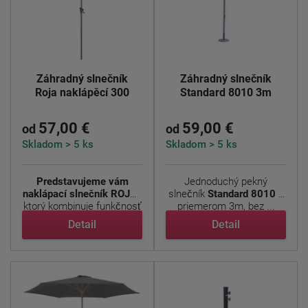
Záhradný slnečník
Záhradný slnečník
Roja naklápěcí 300
Standard 8010 3m
57,00 €
59,00 €
od
od
Skladom > 5 ks
Skladom > 5 ks
Predstavujeme vám
Jednoduchý pekný
naklápací slnečník ROJA
,
slnečník
Standard 8010
s
ktorý kombinuje funkčnosť
priemerom 3m, bez ...
...
Detail
Detail