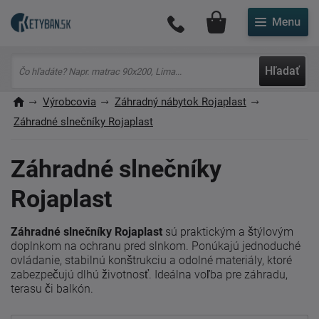
Môj účet
Hľadať
Výrobcovia
Záhradný nábytok Rojaplast
Záhradné slnečníky Rojaplast
Záhradné slnečníky
Rojaplast
Záhradné slnečníky Rojaplast
sú praktickým a štýlovým
doplnkom na ochranu pred slnkom. Ponúkajú jednoduché
ovládanie, stabilnú konštrukciu a odolné materiály, ktoré
zabezpečujú dlhú životnosť. Ideálna voľba pre záhradu,
terasu či balkón.