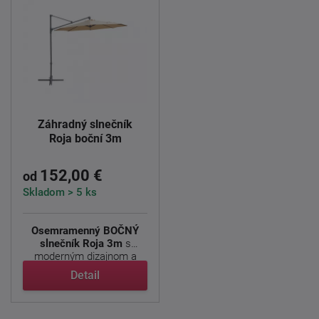
Záhradný slnečník
Roja boční 3m
152,00 €
od
Skladom > 5 ks
Osemramenný BOČNÝ
slnečník Roja 3m
s
moderným dizajnom a
pevnou ...
Detail