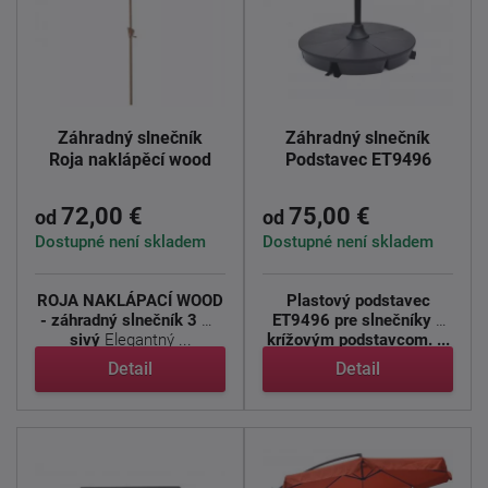
Záhradný slnečník
Záhradný slnečník
Roja naklápěcí wood
Podstavec ET9496
72,00 €
75,00 €
od
od
Dostupné není skladem
Dostupné není skladem
ROJA NAKLÁPACÍ WOOD
Plastový podstavec
- záhradný slnečník 3 m,
ET9496 pre slnečníky s
sivý
Elegantný ...
krížovým podstavcom. ...
Detail
Detail