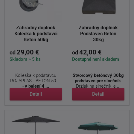
Záhradný doplnok
Záhradný doplnok
Kolečka k podstavci
Podstavec Beton
Beton 50kg
30kg
29,00 €
42,00 €
od
od
Skladom > 5 ks
Dostupné není skladem
Kolieska k podstavcu
Štvorcový betónový 30kg
ROJAPLAST BETON 50 kg
podstavec pre slnečník.
-
v balení 4 ...
Držiak na slnečník je ...
Detail
Detail