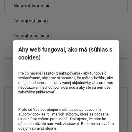
Najpredávanejšie
Od najdrahšieho
Od najlacnejšieho
Aby web fungoval, ako má (súhlas s
Najnovšie
cookies)
Zobrazujem 1 - 15 z 15
Pre čo najlepší zážitok z nakupovania - aby fungovalo
vyhľadávanie, aby sme si pamätali, čo máte v košíku, aby
ste jednoducho zistili stav vašej objednávky, aby sme vás
neobťažovali nevhodnou reklamou a aby ste sa nemuseli
zakaždým prihlasovať.
Preto od Vás potrebujeme súhlas so spracovaním
súborov cookies, t.j. malých súborov, ktoré sa dočasne
ukladajú vo vašom prehliadači. Ďakujeme, že nám ho
dáte a pomôžete nám web zlepšovať. Budeme sa k vašim
údajom správať slušne.