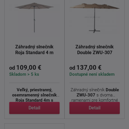
Záhradný slnečník
Záhradný slnečník
Roja Standard 4 m
Double ZWU-307
109,00 €
137,00 €
od
od
Skladom > 5 ks
Dostupné není skladem
Veľký, priestranný,
Záhradný slnečník
Double
osemramenný slnečník
ZWU-307
s dvoma
Roja Standard 4m s
ramenami pre komfortné
moderným ...
...
Detail
Detail