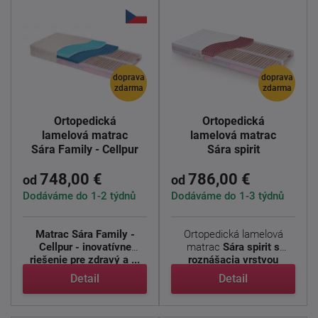
doprava
doprava
zdarma
zdarma
Ortopedická
Ortopedická
lamelová matrac
lamelová matrac
Sára Family - Cellpur
Sára spirit
748,00 €
786,00 €
od
od
Dodáváme do 1-2 týdnů
Dodáváme do 1-3 týdnů
Matrac Sára Family -
Ortopedická lamelová
Cellpur - inovatívne
matrac
Sára spirit s
riešenie pre zdravý a ...
roznášacia vrstvou
NAWAPUR. ...
Detail
Detail