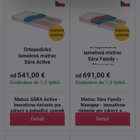
doprava
doprava
zdarma
zdarma
Ortopedická
Ortopedická
lamelová matrac
lamelová matrac
Sára Family -
Sára Active
Nawapur
541,00 €
691,00 €
od
od
Dodáváme do 1-2 týdnů
Dodáváme do 1-2 týdnů
Matrac SÁRA Active -
Matrac Sára Family -
inovatívne riešenie pre
Nawapur - inovatívne
zdravý a pohodlný spánok
riešenie pre zdravý a ...
...
Detail
Detail