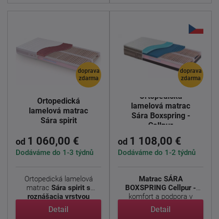
doprava
doprava
zdarma
zdarma
Ortopedická
Ortopedická
lamelová matrac
lamelová matrac
Sára Boxspring -
Sára spirit
Cellpur
1 060,00 €
1 108,00 €
od
od
Dodáváme do 1-3 týdnů
Dodáváme do 1-2 týdnů
Ortopedická lamelová
Matrac SÁRA
matrac
Sára spirit s
BOXSPRING Cellpur -
roznášacia vrstvou
komfort a podpora v
Embrance. ...
luxusnom prevedení ...
Detail
Detail