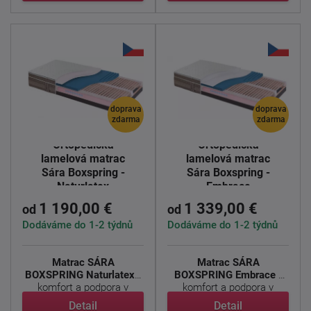
doprava
doprava
zdarma
zdarma
Ortopedická
Ortopedická
lamelová matrac
lamelová matrac
Sára Boxspring -
Sára Boxspring -
Naturlatex
Embrace
1 190,00 €
1 339,00 €
od
od
Dodáváme do 1-2 týdnů
Dodáváme do 1-2 týdnů
Matrac SÁRA
Matrac SÁRA
BOXSPRING Naturlatex -
BOXSPRING Embrace -
komfort a podpora v
komfort a podpora v
luxusnom ...
luxusnom prevedení ...
Detail
Detail