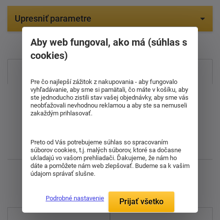
Upresniť parametre
Položiek na zobrazenie:
12
Aby web fungoval, ako má (súhlas s
cookies)
Najpredávanejšie
Pre čo najlepší zážitok z nakupovania - aby fungovalo
vyhľadávanie, aby sme si pamätali, čo máte v košíku, aby
Od najdrahšieho
ste jednoducho zistili stav vašej objednávky, aby sme vás
neobťažovali nevhodnou reklamou a aby ste sa nemuseli
zakaždým prihlasovať.
Od najlacnejšieho
Preto od Vás potrebujeme súhlas so spracovaním
Najnovšie
súborov cookies, t.j. malých súborov, ktoré sa dočasne
ukladajú vo vašom prehliadači. Ďakujeme, že nám ho
dáte a pomôžete nám web zlepšovať. Budeme sa k vašim
údajom správať slušne.
Zobrazujem 1 - 12 z 12
Podrobné nastavenie
Prijať všetko