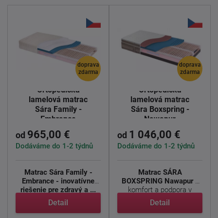
doprava
doprava
zdarma
zdarma
Ortopedická
Ortopedická
lamelová matrac
lamelová matrac
Sára Family -
Sára Boxspring -
Embrance
Nawapur
965,00 €
1 046,00 €
od
od
Dodáváme do 1-2 týdnů
Dodáváme do 1-2 týdnů
Matrac Sára Family -
Matrac SÁRA
Embrance - inovatívne
BOXSPRING Nawapur -
riešenie pre zdravý a ...
komfort a podpora v
luxusnom prevedení ...
Detail
Detail