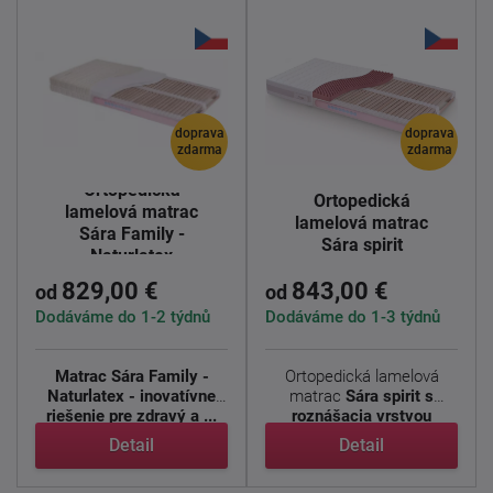
doprava
doprava
zdarma
zdarma
Ortopedická
Ortopedická
lamelová matrac
lamelová matrac
Sára Family -
Sára spirit
Naturlatex
829,00 €
843,00 €
od
od
Dodáváme do 1-2 týdnů
Dodáváme do 1-3 týdnů
Matrac Sára Family -
Ortopedická lamelová
Naturlatex - inovatívne
matrac
Sára spirit s
riešenie pre zdravý a ...
roznášacia vrstvou
CELLPUR. ...
Detail
Detail