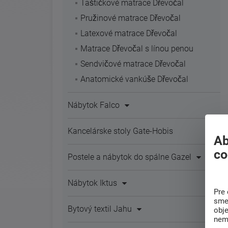
Taštičkové matrace Dřevočal
Pružinové matrace Dřevočal
Latexové matrace Dřevočal
Matrace Dřevočal s línou penou
Sendvičové matrace Dřevočal
Anatomické vankúše Dřevočal
Nábytok Falco
Kancelárske stoly Gate-Hobis
Ab
co
Postele a nábytok do spálne Gazel
Nábytok Iktus
Pre 
sme 
Bytový textil Jahu
obj
nem