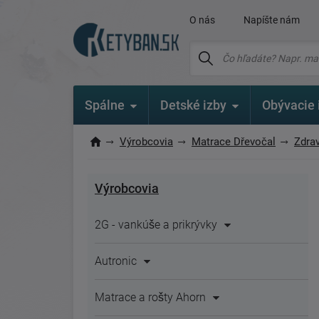
O nás
Napíšte nám
Spálne
Detské izby
Obývacie 
Výrobcovia
Matrace Dřevočal
Zdra
Výrobcovia
2G - vankúše a prikrývky
Autronic
Matrace a rošty Ahorn