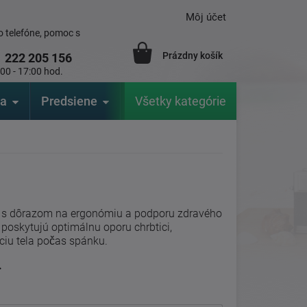
Môj účet
 telefóne, pomoc s
Prázdny košík
1
222 205 156
:00 - 17:00 hod.
ia
Predsiene
Výrobcovia
Všetky kategórie
Záhrada
 s dôrazom na ergonómiu a podporu zdravého
oskytujú optimálnu oporu chrbtici,
iu tela počas spánku.
.