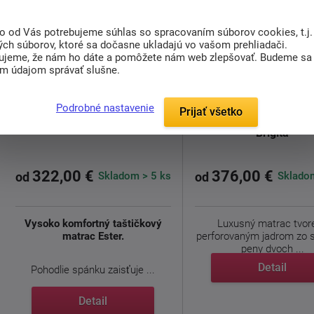
to od Vás potrebujeme súhlas so spracovaním súborov cookies, t.j.
ých súborov, ktoré sa dočasne ukladajú vo vašom prehliadači.
ujeme, že nám ho dáte a pomôžete nám web zlepšovať. Budeme sa
im údajom správať slušne.
doprava
zdarma
Podrobné nastavenie
Prijať všetko
Matrac zo studenej 
Taštičkový matrac Ester
Brigita
322,00 €
376,00 €
Skladom > 5 ks
Skladom
od
od
Vysoko komfortný taštičkový
Luxusný matrac tvor
matrac Ester.
perforovaným jadrom zo 
peny dvoch ...
Detail
Pohodlie spánku zaisťuje ...
Detail