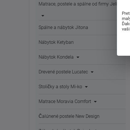
Matrace, postele a spálne od firmy Jelínek
Pre
mal
Ďak
Spálne a nábytok Jitona
vaš
Nábytok Ketyban
Nábytok Kondela
Drevené postele Lucatec
Stoličky a stoly Mi-ko
Matrace Moravia Comfort
Čalúnené postele New Design