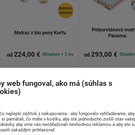
doprava
zdarma
Polyuretánová mat
Matrac z bio peny Korfu
Panama
224,00 €
293,00 €
Skladom > 5 ks
Skladom
od
od
Jadro matraca je tvorené
Matrac s dvojitou tvrdo
kombináciou dosiek dvoch
komfort, odolnosť a z
y web fungoval, ako má (súhlas s
studených pien s ...
spánok
...
okies)
Detail
Detail
čo najlepší zážitok z nakupovania - aby fungovalo vyhľadávanie, aby
si pamätali, čo máte v košíku, aby ste jednoducho zistili stav vaše
ednávky, aby sme vás neobťažovali nevhodnou reklamou a aby ste s
useli zakaždým prihlasovať.