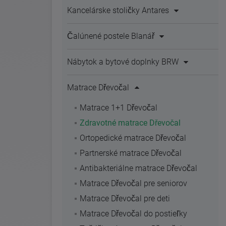
Kancelárske stoličky Antares
Čalúnené postele Blanář
Nábytok a bytové doplnky BRW
Matrace Dřevočal
Matrace 1+1 Dřevočal
Zdravotné matrace Dřevočal
Ortopedické matrace Dřevočal
Partnerské matrace Dřevočal
Antibakteriálne matrace Dřevočal
Matrace Dřevočal pre seniorov
Matrace Dřevočal pre deti
Matrace Dřevočal do postieľky