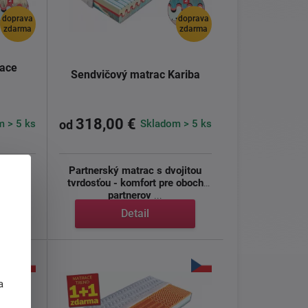
doprava
doprava
zdarma
zdarma
race
Sendvičový matrac Kariba
318,00 €
 > 5 ks
Skladom > 5 ks
od
sťou -
Partnerský matrac s dvojitou
dravý
tvrdosťou - komfort pre oboch
partnerov
...
Detail
j
a