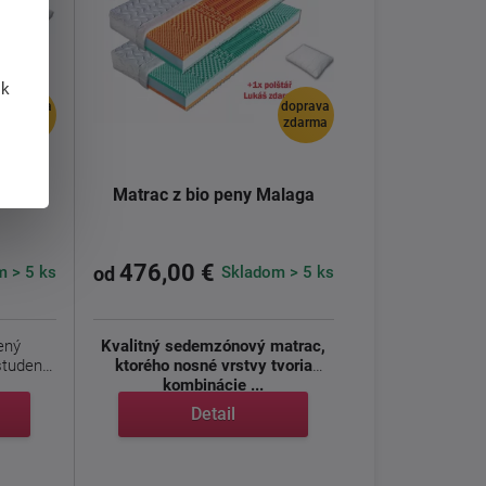
 k
doprava
doprava
zdarma
zdarma
peny
Matrac z bio peny Malaga
476,00 €
 > 5 ks
Skladom > 5 ks
od
ený
Kvalitný sedemzónový matrac,
studenej
ktorého nosné vrstvy tvoria
kombinácie ...
Detail