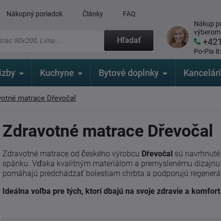
Nákupný poriadok
Články
FAQ
Nákup po
výberom
Hľadať
+42
Po-Pia 8
izby
Kuchyne
Bytové doplnky
Kancelár
votné matrace Dřevočal
Zdravotné matrace Dřevočal
Zdravotné matrace od českého výrobcu
Dřevočal
sú navrhnuté
spánku. Vďaka kvalitným materiálom a premyslenému dizajnu p
pomáhajú predchádzať bolestiam chrbta a podporujú regenerác
Ideálna voľba pre tých, ktorí dbajú na svoje zdravie a komfort