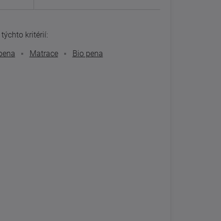
ýchto kritérií:
pena
Matrace
Bio pena