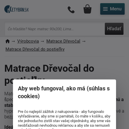
Môj účet
Hľadať
Výrobcovia
Matrace Dřevočal
Matrace Dřevočal do postieľky
Matrace Dřevočal do
postieľky
Aby web fungoval, ako má (súhlas s
Matrace do postieľky od českého výrobcu
Dřevočal
sú
cookies)
špeciálne navrhnuté pre najmenšie deti.
Poskytujú pevnú a
stabilnú oporu pre správny vývoj chrbtice
, zatiaľ čo ich
hypoalergénne a priedušné materiály zabezpečujú zdravé a
Pre čo najlepší zážitok z nakupovania - aby fungovalo
vyhľadávanie, aby sme si pamätali, čo máte v košíku, aby
bezpečné prostredie na spánok.
ste jednoducho zistili stav vašej objednávky, aby sme vás
neobťažovali nevhodnou reklamou a aby ste sa nemuseli
Ideálna voľba pre pohodlie a pokojný spánok vášho