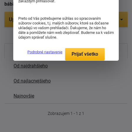
zakaždým prihlasovať.
bábätka.
Preto od Vás potrebujeme súhlas so spracovaním
Upresniť parametre
súborov cookies, t.j. malých súborov, ktoré sa dočasne
ukladajú vo vašom prehliadači. Ďakujeme, že nám ho
Položiek na zobrazenie:
1
dáte a pomôžete nám web zlepšovať. Budeme sa k vašim
údajom správať slušne.
Najpredávanejšie
Podrobné nastavenie
Prijať všetko
Od najdrahšieho
Od najlacnejšieho
Najnovšie
Zobrazujem 1 - 1 z 1