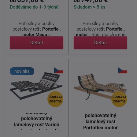
od
od
Dodáváme do 1-3 týdnů
Skladom > 5 ks
Pohodlný a odolný
Pohodlný a odolný
posteľový rošt
Portoflex
posteľový rošt
Portoflex
motor Mega
s
motor
. Rošt má uložené
nadštandardnou ...
...
Detail
Detail
novinka
doprava
doprava
zdarma
zdarma
Elektricky
Elektricky
polohovateľný
polohovateľný
lamelový rošt
lamelový rošt Varion
Portoflex motor
motor standard radio
kombi P