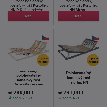
Pohodlný a odolný
Pohodlný a odolný
posteľový rošt
Portoflex
posteľový rošt
Portoflex
HN P.
Rošt s dobrým ...
HN Mega
s
nadštandardnou ...
Detail
Detail
doprava
doprava
zdarma
zdarma
Elektricky
Polohovateľný
polohovateľný
lamelový rošt
lamelový rošt
Trioflex HN
Primaflex motor
280,00 €
291,00 €
od
od
Skladom > 5 ks
Skladom 4 ks