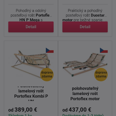
Pohodlný a odolný
Praktický a pohodlný
posteľový rošt
Portoflex
posteľový rošt
Duostar
HN P Mega
s
motor
pre bežné spanie. ...
nadštandardnou ...
Detail
Detail
doprava
doprava
zdarma
zdarma
Elektricky
Polohovateľný
polohovateľný
lamelový rošt
lamelový rošt
Portoflex Kombi P
Portoflex motor
HN
standard
389,00 €
437,00 €
od
od
Skladom 1 ks
Dodáváme do 1-3 týdnů