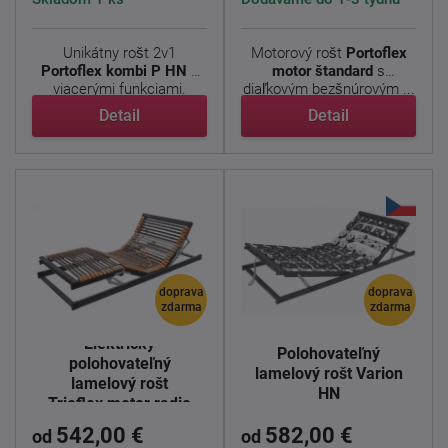
Unikátny rošt 2v1
Motorový rošt
Portoflex
Portoflex kombi P HN
s
motor štandard
s
viacerými funkciami.
diaľkovým bezšnúrovým ...
Ponúka ...
Detail
Detail
doprava
doprava
zdarma
zdarma
Elektricky
Polohovateľný
polohovateľný
lamelový rošt Varion
lamelový rošt
HN
Trioflex motor radio
542,00 €
582,00 €
od
od