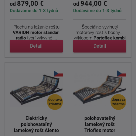
879,00 €
944,00 €
od
od
Dodáváme do 1-3 týdnů
Dodáváme do 1-3 týdnů
Plochu na ležanie roštu
Špeciálne vyvinutý
VARION motor standart
motorový rošt s bočným
radio
tvorí výkyvné ...
výklopom
Portoflex kombi
P
, ...
Detail
Detail
doprava
doprava
zdarma
zdarma
Elektricky
Elektricky
polohovateľný
polohovateľný
lamelový rošt
lamelový rošt Alento
Trioflex motor