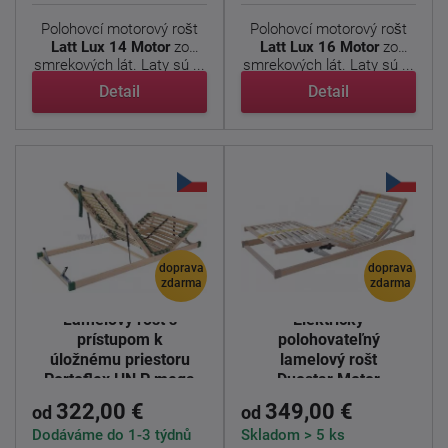
Polohovcí motorový rošt
Polohovcí motorový rošt
Latt Lux 14
Motor
zo
Latt Lux 16
Motor
zo
smrekových lát. Laty sú ...
smrekových lát. Laty sú ...
Detail
Detail
doprava
doprava
zdarma
zdarma
Lamelový rošt s
Elektricky
prístupom k
polohovateľný
úložnému priestoru
lamelový rošt
Portoflex HN P mega
Duostar Motor
322,00 €
349,00 €
od
od
Dodáváme do 1-3 týdnů
Skladom > 5 ks