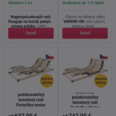
Skladom 3 ks
Dodáváme do 1-3 týdnů
Najprispôsobivejší rošt.
Plochu na ležanie roštu
Reaguje na každý pohyb a
VARION HN
tvorí výkyvné
zmenu polohy.
Veľmi ...
taniere, ktoré ...
Detail
Detail
doprava
doprava
zdarma
zdarma
Elektricky
Elektricky
polohovateľný
polohovateľný
lamelový rošt
lamelový rošt
Portoflex motor
Portoflex Motor
mega
637,00 €
747,00 €