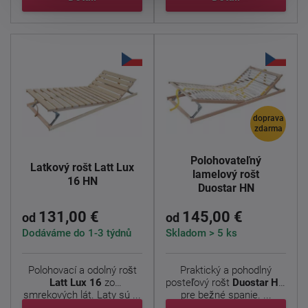
doprava
zdarma
Polohovateľný
Latkový rošt Latt Lux
lamelový rošt
16 HN
Duostar HN
131,00 €
145,00 €
od
od
Dodáváme do 1-3 týdnů
Skladom > 5 ks
Polohovací a odolný rošt
Praktický a pohodlný
Latt Lux 16
zo
posteľový rošt
Duostar HN
smrekových lát. Laty sú ...
pre bežné spanie. ...