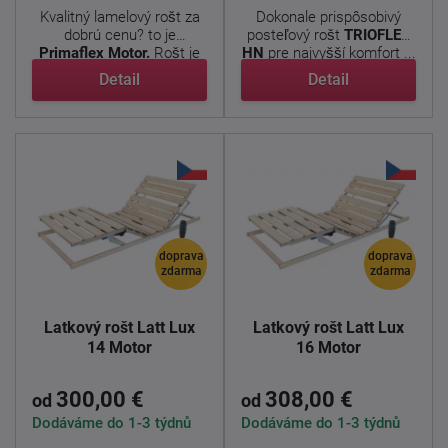
Kvalitný lamelový rošt za
Dokonale prispôsobivý
dobrú cenu? to je
posteľový rošt
TRIOFLEX
Primaflex Motor.
Rošt je
HN
pre najvyšší komfort ...
...
Detail
Detail
doprava
doprava
zdarma
zdarma
Latkový rošt Latt Lux
Latkový rošt Latt Lux
14 Motor
16 Motor
300,00 €
308,00 €
od
od
Dodáváme do 1-3 týdnů
Dodáváme do 1-3 týdnů