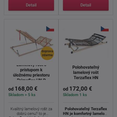
...
...
Detail
Detail
doprava
zdarma
Lamelový rošt s
Polohovateľný
prístupom k
lamelový rošt
úložnému priestoru
Terzaflex HN
Primaflex HN P
168,00 €
172,00 €
od
od
Skladom > 5 ks
Skladom 1 ks
Kvalitný lamelový rošt za
Polohovateľný Terzaflex
dobrú cenu? to je
HN je komfortný lamelový