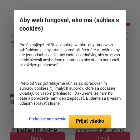
Aby web fungoval, ako má (súhlas s
cookies)
Pre čo najlepší zážitok z nakupovania - aby fungovalo
vyhľadávanie, aby sme si pamätali, čo máte v košíku, aby
doprava
zdarma
ste jednoducho zistili stav vašej objednávky, aby sme vás
neobťažovali nevhodnou reklamou a aby ste sa nemuseli
zakaždým prihlasovať.
Polohovateľný
Latkový rošt Latt Lux
lamelový rošt
14 HN
Primaflex HN
Preto od Vás potrebujeme súhlas so spracovaním
súborov cookies, t.j. malých súborov, ktoré sa dočasne
120,00 €
123,00 €
ukladajú vo vašom prehliadači. Ďakujeme, že nám ho
od
od
dáte a pomôžete nám web zlepšovať. Budeme sa k vašim
Skladom 2 ks
Dodáváme do 1-3 týdnů
údajom správať slušne.
Kvalitný lamelový rošt za
Polohovcí a odolný rošt
Podrobné nastavenie
Prijať všetko
dobrú cenu? to je
Latt Lux 14
zo
Primaflex HN.
Rošt je ...
smrekových lát. Laty sú ...
Detail
Detail