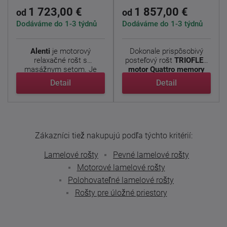
Quattro memory
1 723,00 €
1 857,00 €
od
od
Dodáváme do 1-3 týdnů
Dodáváme do 1-3 týdnů
Alenti
je motorový
Dokonale prispôsobivý
relaxačné rošt s
posteľový rošt
TRIOFLEX
masážnym setom. Je
motor Quattro memory
určený pre ...
pre ...
Detail
Detail
Zákazníci tiež nakupujú podľa týchto kritérií:
Lamelové rošty
Pevné lamelové rošty
Motorové lamelové rošty
Polohovateľné lamelové rošty
Rošty pre úložné priestory