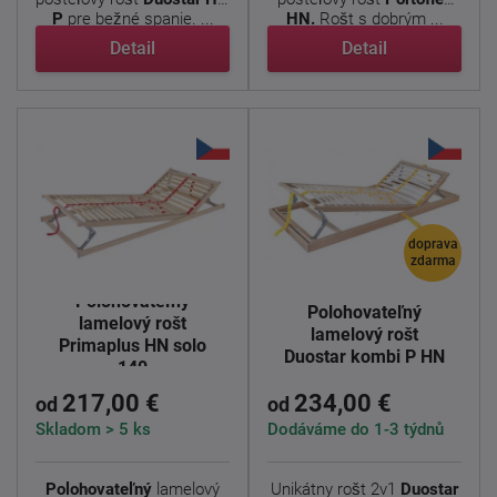
P
pre bežné spanie. ...
HN.
Rošt s dobrým ...
Detail
Detail
doprava
zdarma
Polohovateľný
Polohovateľný
lamelový rošt
lamelový rošt
Primaplus HN solo
Duostar kombi P HN
140
217,00 €
234,00 €
od
od
Skladom > 5 ks
Dodáváme do 1-3 týdnů
Polohovateľný
lamelový
Unikátny rošt 2v1
Duostar