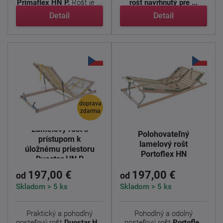
Primaflex HN P.
Rošt je ...
rošt navrhnutý pre ...
Detail
Detail
doprava
zdarma
Lamelový rošt s
Polohovateľný
prístupom k
lamelový rošt
úložnému priestoru
Portoflex HN
Duostar HN P
197,00 €
197,00 €
od
od
Skladom > 5 ks
Skladom > 5 ks
Praktický a pohodlný
Pohodlný a odolný
posteľový rošt
Duostar HN
posteľový rošt
Portoflex