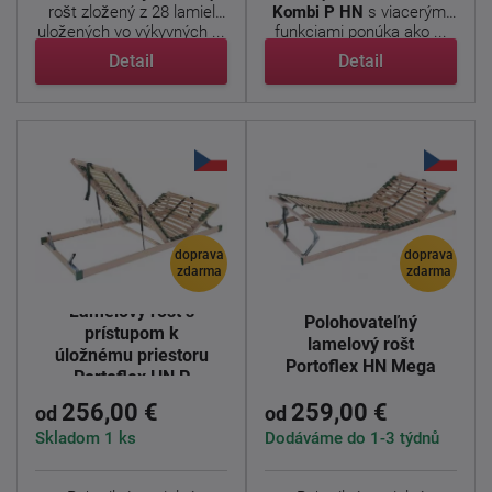
rošt zložený z 28 lamiel
Kombi P HN
s viacerými
uložených vo výkyvných ...
funkciami ponúka ako ...
Detail
Detail
doprava
doprava
zdarma
zdarma
Lamelový rošt s
Polohovateľný
prístupom k
lamelový rošt
úložnému priestoru
Portoflex HN Mega
Portoflex HN P
256,00 €
259,00 €
od
od
Skladom 1 ks
Dodáváme do 1-3 týdnů