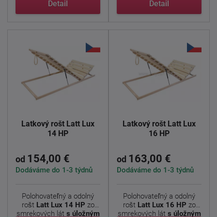
Detail
Detail
Latkový rošt Latt Lux
Latkový rošt Latt Lux
14 HP
16 HP
154,00 €
163,00 €
od
od
Dodáváme do 1-3 týdnů
Dodáváme do 1-3 týdnů
Polohovateľný a odolný
Polohovateľný a odolný
rošt
Latt Lux 14 HP
zo
rošt
Latt Lux 16 HP
zo
smrekových lát
s úložným
smrekových lát
s úložným