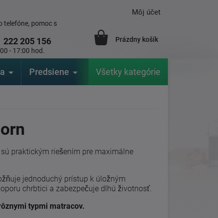
Môj účet
 telefóne, pomoc s
Prázdny košík
1
222 205 156
:00 - 17:00 hod.
ia
Predsiene
Výrobcovia
Všetky kategórie
Záhrada
horn
n
sú praktickým riešením pre maximálne
ožňuje jednoduchý prístup k úložným
oporu chrbtici a zabezpečuje dlhú životnosť.
 rôznymi typmi matracov.