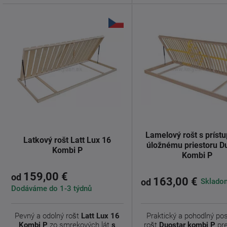
Lamelový rošt s príst
Latkový rošt Latt Lux 16
úložnému priestoru D
Kombi P
Kombi P
159,00 €
od
163,00 €
Skladom
od
Dodáváme do 1-3 týdnů
Pevný a odolný rošt
Latt Lux 16
Praktický a pohodlný po
Kombi P
zo smrekových lát
s
rošt
Duostar kombi P
pre