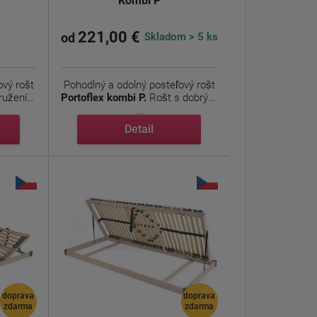
Kombi P
221,00 €
Skladom > 5 ks
od
ový rošt
Pohodlný a odolný posteľový rošt
ružením
Portoflex kombi P.
Rošt s dobrým
...
Detail
doprava
doprava
zdarma
zdarma