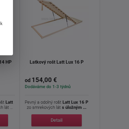
 k
 14 HP
Latkový rošt Latt Lux 16 P
154,00 €
od
Dodáváme do 1-3 týdnů
ošt
Latt
Pevný a odolný rošt
Latt Lux 16 P
h lát
s
zo smrekových lát
s úložným ...
Detail