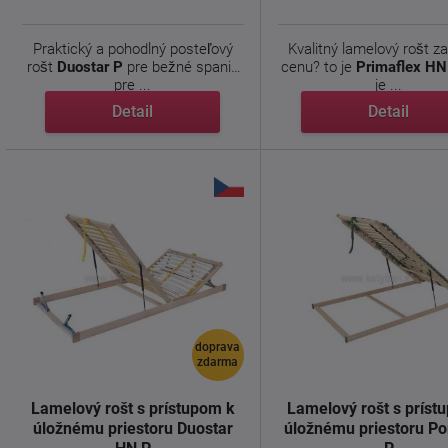
Praktický a pohodlný posteľový
Kvalitný lamelový rošt z
rošt
Duostar P
pre bežné spanie
cenu? to je
Primaflex HN 
pre ...
je ...
Detail
Detail
doprava
zdarma
Lamelový rošt s prístupom k
Lamelový rošt s príst
úložnému priestoru Duostar
úložnému priestoru Po