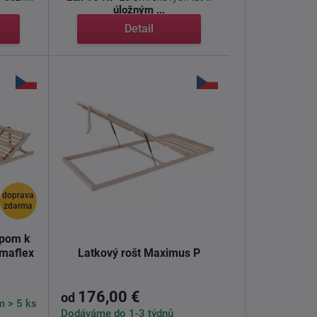
úložným ...
Detail
doprava
zdarma
upom k
imaflex
Latkový rošt Maximus P
176,00 €
od
 > 5 ks
Dodáváme do 1-3 týdnů