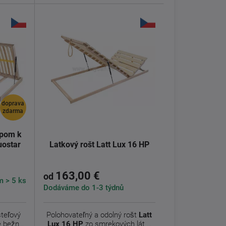
doprava
zdarma
upom k
uostar
Latkový rošt Latt Lux 16 HP
163,00 €
od
 > 5 ks
Dodáváme do 1-3 týdnů
steľový
Polohovateľný a odolný rošt
Latt
 bežné
Lux 16 HP
zo smrekových lát
s