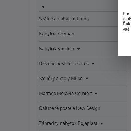
Pre
mal
Spálne a nábytok Jitona
Ďak
vaš
Nábytok Ketyban
Nábytok Kondela
Drevené postele Lucatec
Stoličky a stoly Mi-ko
Matrace Moravia Comfort
Čalúnené postele New Design
Záhradný nábytok Rojaplast