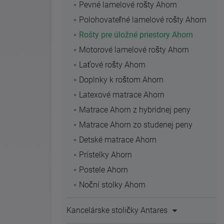
Pevné lamelové rošty Ahorn
Polohovateľné lamelové rošty Ahorn
Rošty pre úložné priestory Ahorn
Motorové lamelové rošty Ahorn
Laťové rošty Ahorn
Doplnky k roštom Ahorn
Latexové matrace Ahorn
Matrace Ahorn z hybridnej peny
Matrace Ahorn zo studenej peny
Detské matrace Ahorn
Prístelky Ahorn
Postele Ahorn
Noční stolky Ahorn
Kancelárske stoličky Antares