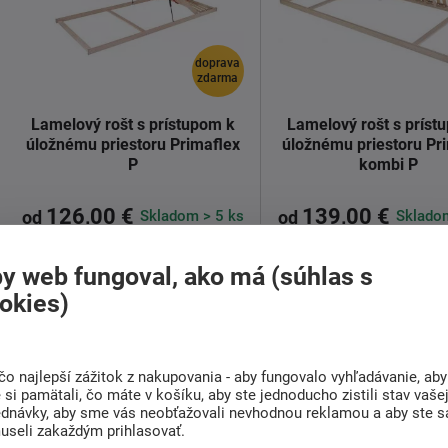
doprava
zdarma
Lamelový rošt s prístupom k
Lamelový rošt s príst
úložnému priestoru Primaflex
úložnému priestoru Pr
P
kombi P
126,00 €
139,00 €
Skladom > 5 ks
Skladom
od
od
y web fungoval, ako má (súhlas s
Kvalitný lamelový rošt za dobrú
Kvalitný lamelový rošt z
okies)
cenu? to je
Primaflex P.
Rošt je ...
cenu? to je
Primaflex Ko
Rošt je ...
Detail
Detail
čo najlepší zážitok z nakupovania - aby fungovalo vyhľadávanie, aby
si pamätali, čo máte v košíku, aby ste jednoducho zistili stav vaše
ednávky, aby sme vás neobťažovali nevhodnou reklamou a aby ste s
useli zakaždým prihlasovať.