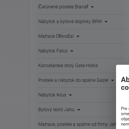
Čalúnené postele Blanář
Nábytok a bytové doplnky BRW
Matrace Dřevočal
Nábytok Falco
Kancelárske stoly Gate-Hobis
Ab
Postele a nábytok do spálne Gazel
co
Nábytok Iktus
Pre 
Bytový textil Jahu
sme 
obj
nem
Matrace, postele a spálne od firmy Jelínek