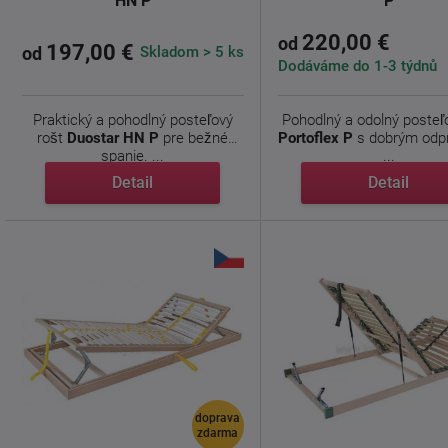
HN P
P
220,00 €
od
197,00 €
Skladom > 5 ks
od
Dodáváme do 1-3 týdnů
Praktický a pohodlný posteľový
Pohodlný a odolný posteľ
rošt
Duostar HN P
pre bežné
Portoflex P
s dobrým odp
spanie. ...
...
Detail
Detail
doprava
zdarma