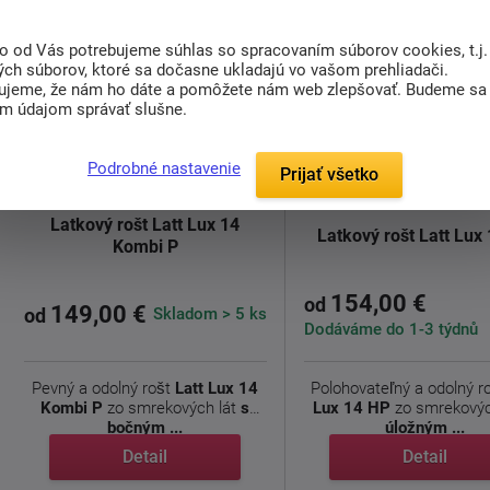
to od Vás potrebujeme súhlas so spracovaním súborov cookies, t.j.
ých súborov, ktoré sa dočasne ukladajú vo vašom prehliadači.
ujeme, že nám ho dáte a pomôžete nám web zlepšovať. Budeme sa
im údajom správať slušne.
Podrobné nastavenie
Prijať všetko
Latkový rošt Latt Lux 14
Latkový rošt Latt Lux
Kombi P
154,00 €
od
149,00 €
Skladom > 5 ks
od
Dodáváme do 1-3 týdnů
Pevný a odolný rošt
Latt Lux 14
Polohovateľný a odolný r
Kombi P
zo smrekových lát
s
Lux 14 HP
zo smrekovýc
bočným ...
úložným ...
Detail
Detail