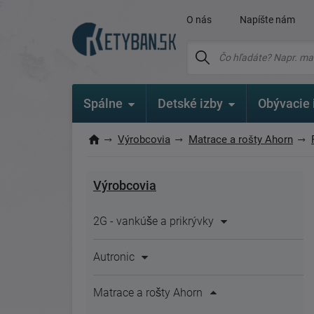
O nás
Napíšte nám
Spálne
Detské izby
Obývacie 
Výrobcovia
Matrace a rošty Ahorn
Výrobcovia
2G - vankúše a prikrývky
Autronic
Matrace a rošty Ahorn