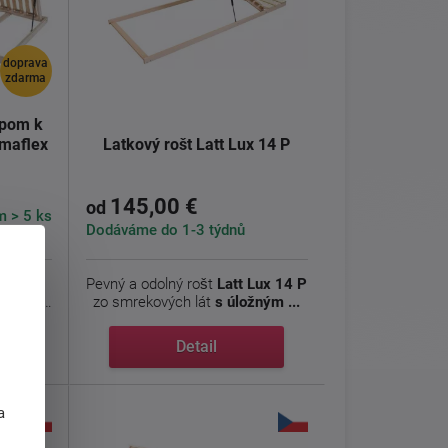
doprava
zdarma
upom k
imaflex
Latkový rošt Latt Lux 14 P
145,00 €
od
 > 5 ks
Dodáváme do 1-3 týdnů
a dobrú
Pevný a odolný rošt
Latt Lux 14 P
mbi P.
zo smrekových lát
s úložným ...
Detail
j
a