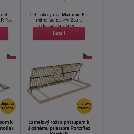
a dobrú
Celobukový rošt
Maximus P
s
P.
Rošt
mimoriadnou výdržou a
odolnosťou vďaka ...
Detail
doprava
doprava
zdarma
zdarma
upom k
Lamelový rošt s prístupom k
rtoflex
úložnému priestoru Portoflex