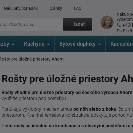
Nákupný poriadok
Články
FAQ
Nákup po
výberom
Hľadať
+42
Po-Pia 8
izby
Kuchyne
Bytové doplnky
Kancelár
Rošty pre úložné priestory Ahorn
Rošty pre úložné priestory A
Rošty vhodné pre úložné priestory od českého výrobcu Ahor
využitie priestoru pod posteľou.
Ponúkajú výklopný mechanizmus
od nôh alebo z boku
, čo um
priestorom. Kvalitná lamelová konštrukcia poskytuje pohodlnú 
Tieto rošty sú ideálne na kombináciu s úložnými posteľami a