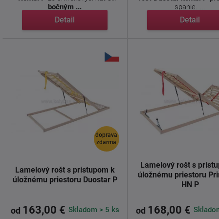
bočným ...
spanie. ...
Detail
Detail
doprava
zdarma
Lamelový rošt s príst
Lamelový rošt s prístupom k
úložnému priestoru Pr
úložnému priestoru Duostar P
HN P
163,00 €
168,00 €
Skladom > 5 ks
Skladom
od
od