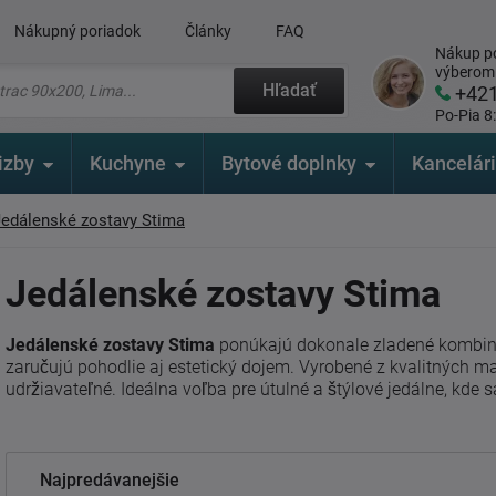
Nákupný poriadok
Články
FAQ
Nákup po
výberom
Hľadať
+42
Po-Pia 8
izby
Kuchyne
Bytové doplnky
Kancelár
Jedálenské zostavy Stima
Jedálenské zostavy Stima
Jedálenské zostavy Stima
ponúkajú dokonale zladené kombináci
zaručujú pohodlie aj estetický dojem. Vyrobené z kvalitných m
udržiavateľné. Ideálna voľba pre útulné a štýlové jedálne, kde s
Najpredávanejšie