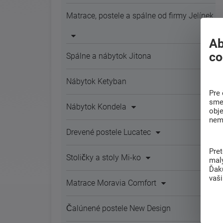
Matrace, postele a spálne od firmy Jelínek
Ab
co
Spálne a nábytok Jitona
Nábytok Ketyban
Pre 
sme 
Nábytok Kondela
obj
nem
Drevené postele Lucatec
Pre
Stoličky a stoly Mi-ko
mal
Ďak
vaš
Matrace Moravia Comfort
Čalúnené postele New Design