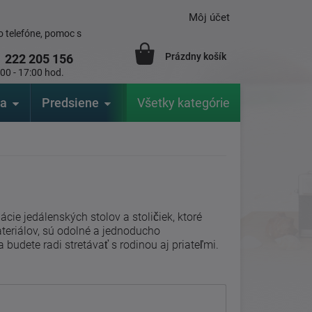
Môj účet
 telefóne, pomoc s
Prázdny košík
1
222 205 156
:00 - 17:00 hod.
ia
Predsiene
Výrobcovia
Všetky kategórie
Záhrada
e jedálenských stolov a stoličiek, ktoré
ateriálov, sú odolné a jednoducho
a budete radi stretávať s rodinou aj priateľmi.