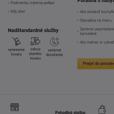
Poradňa s náby
Podmienky vrátenia peňazí
Môj účet
Ako zostaviť kuchyň
Obývačka na mieru
Správne usporiadani
Nadštandardné služby
kancelárie
Aký matrac si vybrať
odvoz
vynesenie
večerné
starého
tovaru
doručenie
tovaru
Prejsť do poradn
Pohodlná platba: