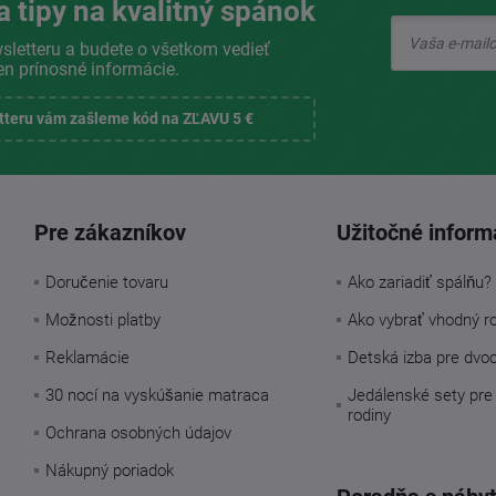
a tipy na kvalitný spánok
sletteru a budete o všetkom vedieť
en prínosné informácie.
etteru vám zašleme kód na ZĽAVU 5 €
Pre zákazníkov
Užitočné inform
Doručenie tovaru
Ako zariadiť spálňu?
Možnosti platby
Ako vybrať vhodný r
Reklamácie
Detská izba pre dvo
30 nocí na vyskúšanie matraca
Jedálenské sety pre
rodiny
Ochrana osobných údajov
Nákupný poriadok