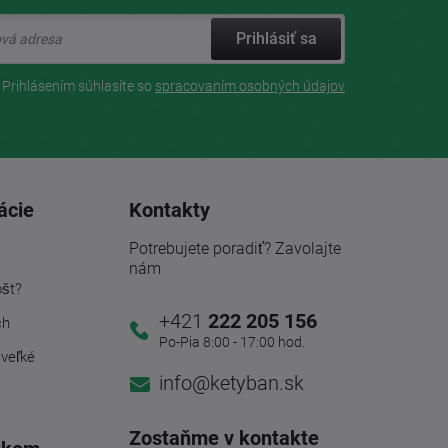
Prihlásiť sa
Prihlásením súhlasíte so
spracovaním osobných údajov
ácie
Kontakty
Potrebujete poradiť? Zavolajte
nám
ošt?
+421
222 205 156
ch
Po-Pia 8:00 - 17:00 hod.
 veľké
info@ketyban.sk
Zostaňme v kontakte