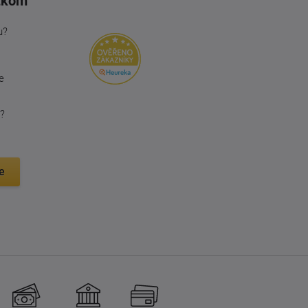
tkom
u?
e
?
e