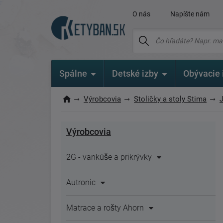
O nás
Napíšte nám
Spálne
Detské izby
Obývacie 
Výrobcovia
Stoličky a stoly Stima
Výrobcovia
2G - vankúše a prikrývky
Autronic
Matrace a rošty Ahorn