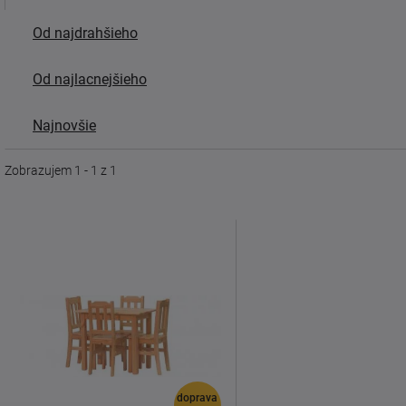
Od najdrahšieho
Od najlacnejšieho
Najnovšie
Zobrazujem 1 - 1 z 1
doprava