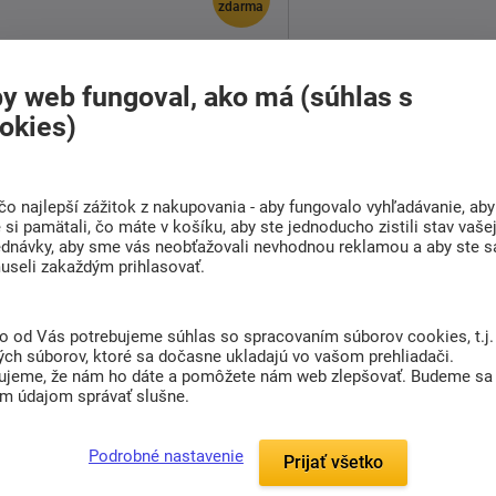
zdarma
Jedálenská zostava Židle Pino
y web fungoval, ako má (súhlas s
I + stůl Pino
okies)
564,00 €
od
Dodáváme do 6-7 týdnů
čo najlepší zážitok z nakupovania - aby fungovalo vyhľadávanie, aby
si pamätali, čo máte v košíku, aby ste jednoducho zistili stav vaše
Jedálenská zostava
stolička Pino
ednávky, aby sme vás neobťažovali nevhodnou reklamou a aby ste s
I + stôl Pino.
useli zakaždým prihlasovať.
Zostava obsahuje 1 ...
to od Vás potrebujeme súhlas so spracovaním súborov cookies, t.j.
Detail
ých súborov, ktoré sa dočasne ukladajú vo vašom prehliadači.
ujeme, že nám ho dáte a pomôžete nám web zlepšovať. Budeme sa
im údajom správať slušne.
Zákazníci tiež nakupujú podľa t
Podrobné nastavenie
Prijať všetko