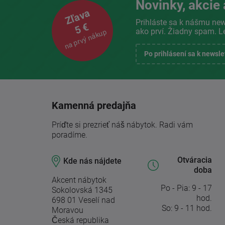
Novinky, akcie 
Zľava
Prihláste sa k nášmu new
5 €
ako prví. Žiadny spam. L
na prvý nákup
Po prihlásení sa k newsl
Kamenná predajňa
Príďte si prezrieť náš nábytok. Radi vám
poradíme.
Otváracia
Kde nás nájdete
doba
Akcent nábytok
Po - Pia: 9 - 17
Sokolovská 1345
hod.
698 01 Veselí nad
So: 9 - 11 hod.
Moravou
Česká republika