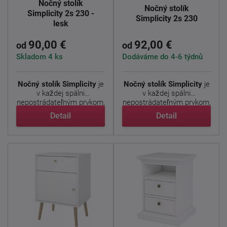
Nočný stolík
Nočný stolík
Simplicity 2s 230 -
Simplicity 2s 230
lesk
90,00 €
92,00 €
od
od
Skladom 4 ks
Dodáváme do 4-6 týdnů
Nočný stolík Simplicity
je
Nočný stolík Simplicity
je
v každej spálni
v každej spálni
nepostrádateľným prvkom,
nepostrádateľným prvkom,
...
...
Detail
Detail