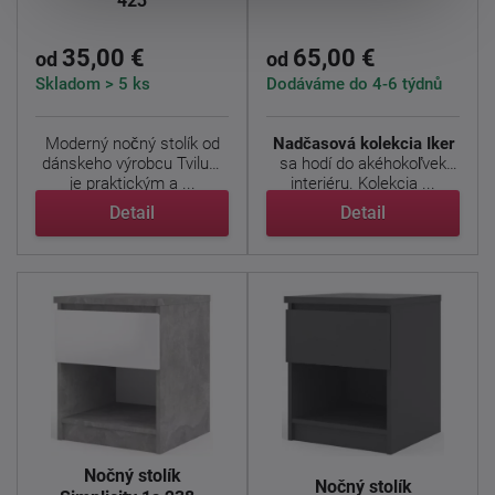
423
35,00 €
65,00 €
od
od
Skladom > 5 ks
Dodáváme do 4-6 týdnů
Moderný nočný stolík od
Nadčasová kolekcia Iker
dánskeho výrobcu Tvilum
sa hodí do akéhokoľvek
je praktickým a ...
interiéru. Kolekcia ...
Detail
Detail
Nočný stolík
Nočný stolík