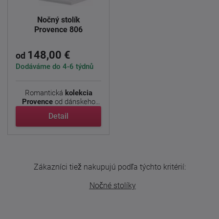
Nočný stolík
Provence 806
148,00 €
od
Dodáváme do 4-6 týdnů
Romantická
kolekcia
Provence
od dánskeho
výrobcu prináša do ...
Detail
Zákazníci tiež nakupujú podľa týchto kritérií:
Nočné stolíky