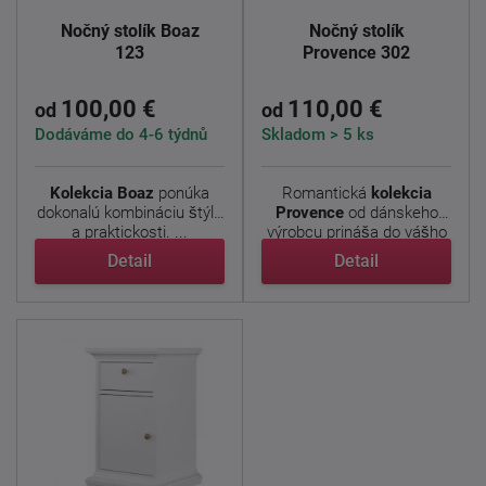
Nočný stolík Boaz
Nočný stolík
123
Provence 302
100,00 €
110,00 €
od
od
Dodáváme do 4-6 týdnů
Skladom > 5 ks
Kolekcia Boaz
ponúka
Romantická
kolekcia
dokonalú kombináciu štýlu
Provence
od dánskeho
a praktickosti. ...
výrobcu prináša do vášho
...
Detail
Detail