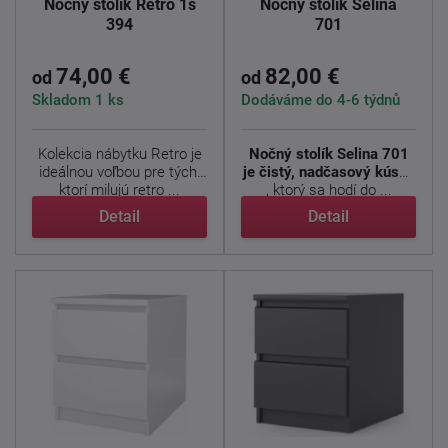
Nočný stolík Retro 1s
Nočný stolík Selina
394
701
74,00 €
82,00 €
od
od
Skladom 1 ks
Dodáváme do 4-6 týdnů
Kolekcia nábytku Retro je
Nočný stolík Selina 701
ideálnou voľbou pre tých,
je čistý, nadčasový kúsok
ktorí milujú retro ...
, ktorý sa hodí do ...
Detail
Detail