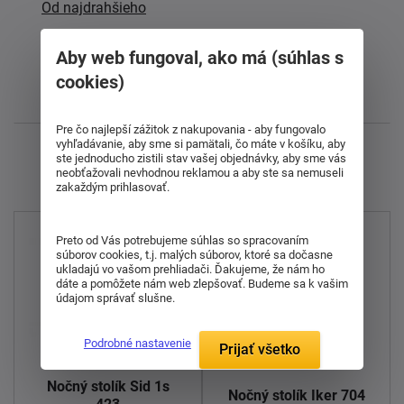
Od najdrahšieho
Od najlacnejšieho
Aby web fungoval, ako má (súhlas s
cookies)
Najnovšie
Pre čo najlepší zážitok z nakupovania - aby fungovalo
vyhľadávanie, aby sme si pamätali, čo máte v košíku, aby
Zobrazujem 1 - 11 z 11
ste jednoducho zistili stav vašej objednávky, aby sme vás
neobťažovali nevhodnou reklamou a aby ste sa nemuseli
zakaždým prihlasovať.
Preto od Vás potrebujeme súhlas so spracovaním
súborov cookies, t.j. malých súborov, ktoré sa dočasne
ukladajú vo vašom prehliadači. Ďakujeme, že nám ho
dáte a pomôžete nám web zlepšovať. Budeme sa k vašim
údajom správať slušne.
Podrobné nastavenie
Prijať všetko
Nočný stolík Sid 1s
Nočný stolík Iker 704