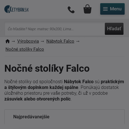
Môj účet
Hľadať
Výrobcovia
Nábytok Falco
Nočné stolíky Falco
Nočné stolíky Falco
Nočné stolíky od spoločnosti
Nábytok Falco
sú
praktickým
a štýlovým doplnkom každej spálne
. Ponúkajú dostatok
úložného priestoru pre vaše potreby, či už v podobe
zásuviek alebo otvorených políc
.
Najpredávanejšie