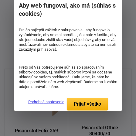
Od najdrahšieho
Aby web fungoval, ako má (súhlas s
cookies)
Od najlacnejšieho
Pre čo najlepší zážitok z nakupovania - aby fungovalo
Najnovšie
vyhľadávanie, aby sme si pamätali, čo máte v košíku, aby
ste jednoducho zistili stav vašej objednávky, aby sme vás
neobťažovali nevhodnou reklamou a aby ste sa nemuseli
Zobrazujem 1 - 10 z 10
zakaždým prihlasovať.
Preto od Vás potrebujeme súhlas so spracovaním
súborov cookies, t.j. malých súborov, ktoré sa dočasne
ukladajú vo vašom prehliadači. Ďakujeme, že nám ho
dáte a pomôžete nám web zlepšovať. Budeme sa k vašim
údajom správať slušne.
Podrobné nastavenie
Prijať všetko
Písací stôl Office
Písací stôl Felix 359
80400/70