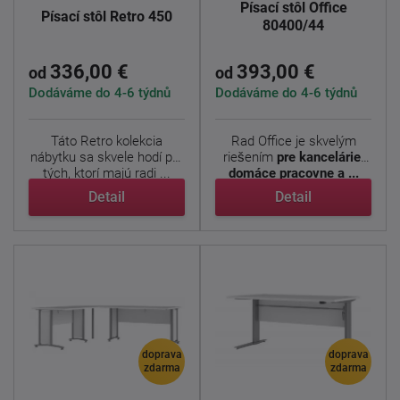
Písací stôl Office
Písací stôl Retro 450
80400/44
336,00 €
393,00 €
od
od
Dodáváme do 4-6 týdnů
Dodáváme do 4-6 týdnů
Táto Retro kolekcia
Rad Office je skvelým
nábytku sa skvele hodí pre
riešením
pre kancelárie,
tých, ktorí majú radi ...
domáce pracovne a ...
Detail
Detail
doprava
doprava
zdarma
zdarma