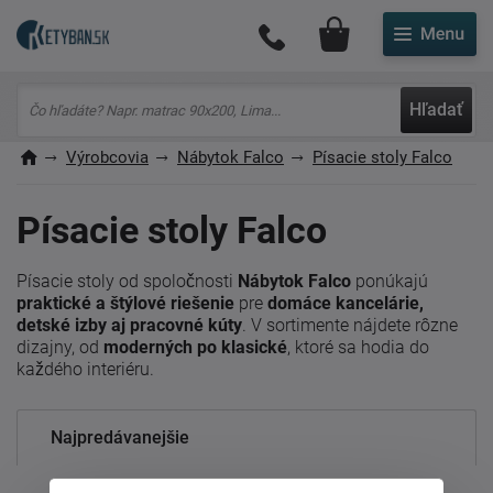
Môj účet
Hľadať
Výrobcovia
Nábytok Falco
Písacie stoly Falco
Písacie stoly Falco
Písacie stoly od spoločnosti
Nábytok Falco
ponúkajú
praktické a štýlové riešenie
pre
domáce kancelárie,
detské izby aj pracovné kúty
. V sortimente nájdete rôzne
dizajny, od
moderných po klasické
, ktoré sa hodia do
každého interiéru.
Najpredávanejšie