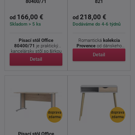
80400/71
821
166,00 €
218,00 €
od
od
Skladom > 5 ks
Dodáváme do 4-6 týdnů
Písací stôl Office
Romantická
kolekcia
80400/71
je praktický
Provence
od dánskeho
kancelársky stôl so šírkou
výrobcu prináša do ...
Detail
...
Detail
doprava
doprava
zdarma
zdarma
Písací stôl Office