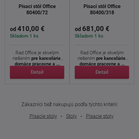
Písací stôl Office
Písací stôl Office
80400/72
80400/318
410,00 €
681,00 €
od
od
Skladom 1 ks
Skladom 1 ks
Rad Office je skvelým
Rad Office je skvelým
riešením
pre kancelárie,
riešením
pre kancelárie,
domáce pracovne a ...
domáce pracovne a ...
Detail
Detail
Zákazníci tiež nakupujú podľa týchto kritérií:
Písacie stoly
Stoly
Písacie stoly