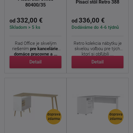
Písací stôl Retro 388
80400/35
332,00 €
336,00 €
od
od
Skladom > 5 ks
Dodáváme do 4-6 týdnů
Rad Office je skvelým
Retro kolekcia nábytku je
riešením
pre kancelárie,
skvelou voľbou pre tých,
domáce pracovne a ...
ktorí si obľúbili ...
Detail
Detail
doprava
doprava
zdarma
zdarma