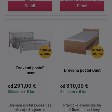
Detail
Detail
doprava
doprava
zdarma
zdarma
Drevená posteľ
Drevená posteľ Duet
Lucas
291,00 €
310,00 €
od
od
Skladom > 5 ks
Skladom > 5 ks
Drevená posteľ
Lucas
Vás
Praktická a jednoduchá
očaruje dizajnom s
posteľ
Duet
so zaoblenými