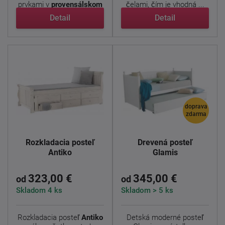
prvkami v
provensálskom
čelami, čím je vhodná ...
...
Detail
Detail
doprava
zdarma
Rozkladacia posteľ
Drevená posteľ
Antiko
Glamis
323,00 €
345,00 €
od
od
Skladom 4 ks
Skladom > 5 ks
Rozkladacia posteľ
Antiko
Detská moderné posteľ