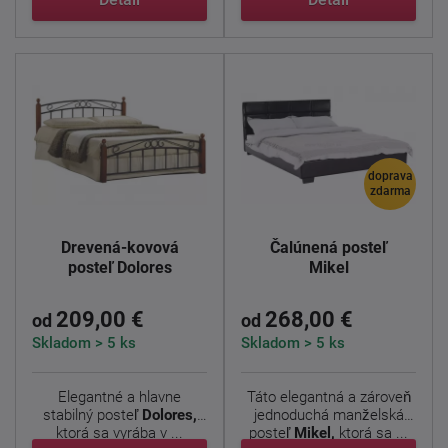
doprava
zdarma
Drevená-kovová
Čalúnená posteľ
posteľ Dolores
Mikel
209,00 €
268,00 €
od
od
Skladom > 5 ks
Skladom > 5 ks
Elegantné a hlavne
Táto elegantná a zároveň
stabilný posteľ
Dolores,
jednoduchá manželská
ktorá sa vyrába v ...
posteľ
Mikel,
ktorá sa ...