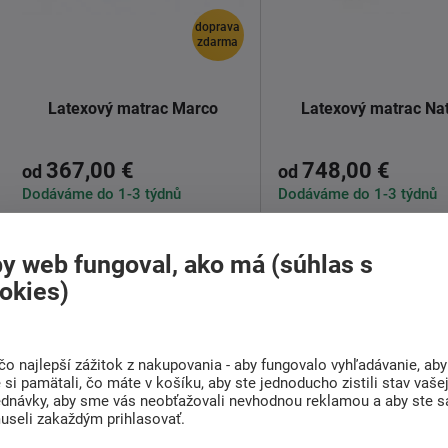
doprava
zdarma
Latexový matrac Marco
Latexový matrac Nat
367,00 €
748,00 €
od
od
Dodáváme do 1-3 týdnů
Dodáváme do 1-3 týdnů
Kvalitná a pohodlná latexový
Spevnená latexový ma
y web fungoval, ako má (súhlas s
matrac
Marco.
kokosovou flexidoskou. M
výborne ...
okies)
Detail
Vrchná vrstva je tvorená ...
Detail
čo najlepší zážitok z nakupovania - aby fungovalo vyhľadávanie, aby
si pamätali, čo máte v košíku, aby ste jednoducho zistili stav vaše
ednávky, aby sme vás neobťažovali nevhodnou reklamou a aby ste s
useli zakaždým prihlasovať.