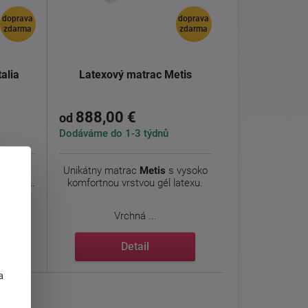
doprava
doprava
zdarma
zdarma
alia
Latexový matrac Metis
888,00 €
od
Dodáváme do 1-3 týdnů
trac
s
Unikátny matrac
Metis
s vysoko
atrac je
komfortnou vrstvou gél latexu.
Vrchná ...
Detail
j
a