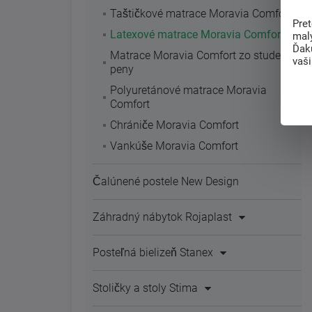
Taštičkové matrace Moravia Comfort
Pre
Latexové matrace Moravia Comfort
mal
Ďak
Matrace Moravia Comfort zo studenej
vaš
peny
Polyuretánové matrace Moravia
Comfort
Chrániče Moravia Comfort
Vankúše Moravia Comfort
Čalúnené postele New Design
Záhradný nábytok Rojaplast
Posteľná bielizeň Stanex
Stoličky a stoly Stima