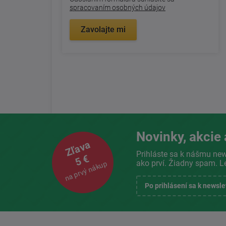
spracovaním osobných údajov
Zavolajte mi
Novinky, akcie 
Zľava
Prihláste sa k nášmu new
5 €
ako prví. Žiadny spam. L
na prvý nákup
Po prihlásení sa k newsl