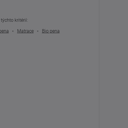
ýchto kritérií:
pena
Matrace
Bio pena