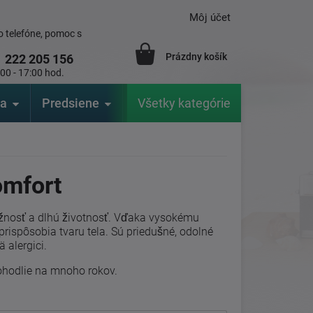
Môj účet
 telefóne, pomoc s
Prázdny košík
1
222 205 156
:00 - 17:00 hod.
ia
Predsiene
Výrobcovia
Všetky kategórie
Záhrada
omfort
žnosť a dlhú životnosť. Vďaka vysokému
prispôsobia tvaru tela. Sú priedušné, odolné
 alergici.
ohodlie na mnoho rokov.