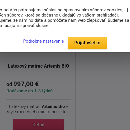
to od Vás potrebujeme súhlas so spracovaním súborov cookies, t.j.
ých súborov, ktoré sa dočasne ukladajú vo vašom prehliadači.
ujeme, že nám ho dáte a pomôžete nám web zlepšovať. Budeme sa
im údajom správať slušne.
Podrobné nastavenie
Prijať všetko
doprava
zdarma
Latexový matrac Artemis BIO
997,00 €
od
Dodáváme do 1-3 týdnů
Latexový matrac
Artemis Bio
v
štýle moderného bio trendu, ktorá
je ...
Detail