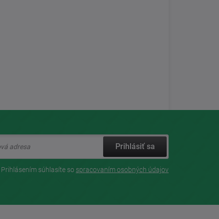
Prihlásiť sa
Prihlásením súhlasíte so
spracovaním osobných údajov