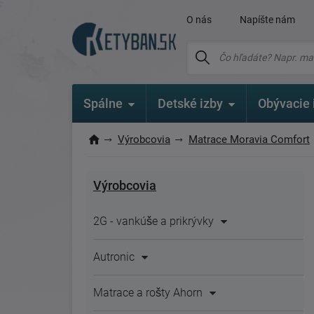
O nás
Napíšte nám
Spálne
Detské izby
Obývacie 
Výrobcovia
Matrace Moravia Comfort
Výrobcovia
2G - vankúše a prikrývky
Autronic
Matrace a rošty Ahorn