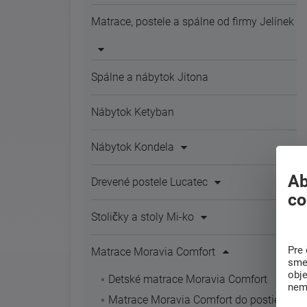
Matrace, postele a spálne od firmy Jelínek
Spálne a nábytok Jitona
Nábytok Ketyban
Nábytok Kondela
Ab
Drevené postele Lucatec
co
Stoličky a stoly Mi-ko
Pre 
Matrace Moravia Comfort
sme 
obj
Detské matrace Moravia Comfort
nem
Matrace Moravia Comfort do postieľok