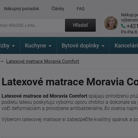
Nákupný poriadok
Články
FAQ
Nákup po
výberom
Hľadať
+42
Po-Pia 8
izby
Kuchyne
Bytové doplnky
Kancelár
Latexové matrace Moravia Comfort
Latexové matrace Moravia C
Latexové matrace od Moravia Comfort
spájajú prirodzenú pru
podielu latexu poskytujú výbornú oporu chrbtici a dokonale sa 
voči deformáciám a prirodzene antibakteriálne, čo ocenia najmä
Výberom latexovej matrace si zabezpečíte kvalitný spánok a p