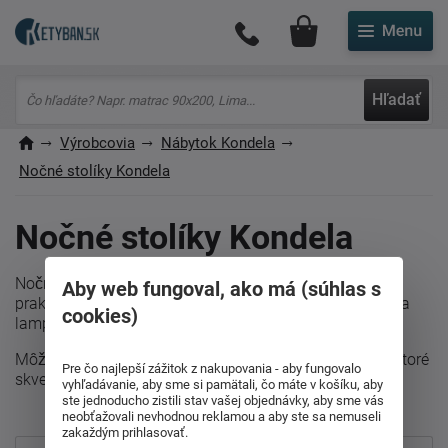
Môj účet
Hľadať
Výrobcovia
Nábytok Kondela
Nočné stolíky Kondela
Nočné stolíky Kondela
Nočné stolíky od dodávateľa Kondela kombinujú
Aby web fungoval, ako má (súhlas s
praktickosť s estetickým dizajnom. Ponúkajú priestor na
cookies)
lampu, knihu či drobnosti, ktoré chcete mať poruke.
Môžete si vybrať z rôznych materiálov, farieb a štýlov, ktoré
Pre čo najlepší zážitok z nakupovania - aby fungovalo
skvele doplnia vašu spálňu.
vyhľadávanie, aby sme si pamätali, čo máte v košíku, aby
ste jednoducho zistili stav vašej objednávky, aby sme vás
neobťažovali nevhodnou reklamou a aby ste sa nemuseli
zakaždým prihlasovať.