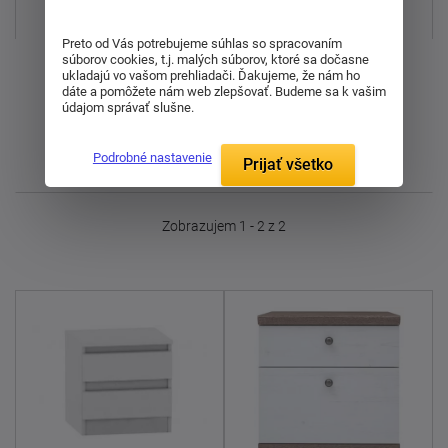
Najpredávanejšie
Preto od Vás potrebujeme súhlas so spracovaním
súborov cookies, t.j. malých súborov, ktoré sa dočasne
Od najdrahšieho
ukladajú vo vašom prehliadači. Ďakujeme, že nám ho
dáte a pomôžete nám web zlepšovať. Budeme sa k vašim
údajom správať slušne.
Od najlacnejšieho
Podrobné nastavenie
Prijať všetko
Najnovšie
Zobrazujem 1 - 2 z 2