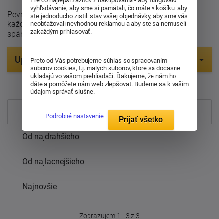
Pre čo najlepší zážitok z nakupovania - aby fungovalo
vyhľadávanie, aby sme si pamätali, čo máte v košíku, aby
Pevné lamelové rošty Tropico sú ideálnou voľbou pre
ste jednoducho zistili stav vašej objednávky, aby sme vás
každého, kto hľadá stabilný a odolný základ pre svoj
neobťažovali nevhodnou reklamou a aby ste sa nemuseli
zakaždým prihlasovať.
spánok.
Upresniť parametre
Preto od Vás potrebujeme súhlas so spracovaním
súborov cookies, t.j. malých súborov, ktoré sa dočasne
ukladajú vo vašom prehliadači. Ďakujeme, že nám ho
Položiek na zobrazenie:
2
dáte a pomôžete nám web zlepšovať. Budeme sa k vašim
údajom správať slušne.
Najpredávanejšie
Podrobné nastavenie
Prijať všetko
Od najdrahšieho
Od najlacnejšieho
Najnovšie
Zobrazujem 1 - 3 z 3