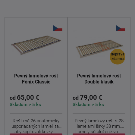
doprava
zdarma
Pevný lamelový rošt
Pevný lamelový rošt
Fénix Classic
Double klasik
65,00 €
79,00 €
od
od
Skladom > 5 ks
Skladom > 5 ks
Rošt má 26 anatomicky
Pevný lamelový rošt s 28
usporiadaných lamiel, tak
lamelami šírky 38 mm.
aby kopírovali krivky ...
Lamely sú uložené vo ...