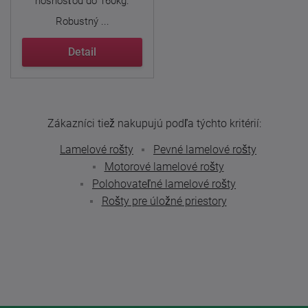
nosnosťou do 160kg.
Robustný ...
Detail
Zákazníci tiež nakupujú podľa týchto kritérií:
Lamelové rošty
Pevné lamelové rošty
Motorové lamelové rošty
Polohovateľné lamelové rošty
Rošty pre úložné priestory