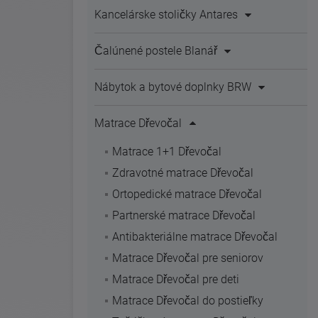
Kancelárske stoličky Antares
Čalúnené postele Blanář
Nábytok a bytové doplnky BRW
Matrace Dřevočal
Matrace 1+1 Dřevočal
Zdravotné matrace Dřevočal
Ortopedické matrace Dřevočal
Partnerské matrace Dřevočal
Antibakteriálne matrace Dřevočal
Matrace Dřevočal pre seniorov
Matrace Dřevočal pre deti
Matrace Dřevočal do postieľky