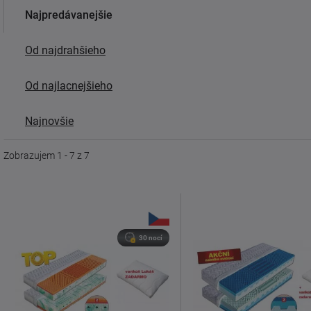
Najpredávanejšie
Od najdrahšieho
Od najlacnejšieho
Najnovšie
Zobrazujem 1 - 7 z 7
30 nocí