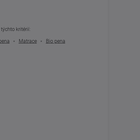
ýchto kritérií:
pena
Matrace
Bio pena