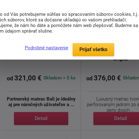
to od Vás potrebujeme súhlas so spracovaním súborov cookies, t.j.
ých súborov, ktoré sa dočasne ukladajú vo vašom prehliadači.
ujeme, že nám ho dáte a pomôžete nám web zlepšovať. Budeme sa
im údajom správať slušne.
doprava
zdarma
Podrobné nastavenie
Prijať všetko
Matrac zo studenej 
Sendvičový matrac Bali
Brigita
321,00 €
376,00 €
Skladom > 5 ks
Skladom
od
od
Partnerský matrac Bali je ideálny
Luxusný matrac tvor
aj pre náročných užívateľov a ...
perforovaným jadrom zo 
peny dvoch ...
Detail
Detail