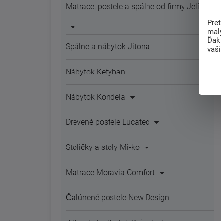
Matrace, postele a spálne od firmy Jelínek
Pre
mal
Ďak
Spálne a nábytok Jitona
vaš
Nábytok Ketyban
Nábytok Kondela
Drevené postele Lucatec
Stoličky a stoly Mi-ko
Matrace Moravia Comfort
Čalúnené postele New Design