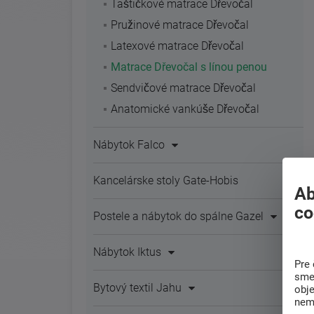
Taštičkové matrace Dřevočal
Pružinové matrace Dřevočal
Latexové matrace Dřevočal
Matrace Dřevočal s línou penou
Sendvičové matrace Dřevočal
Anatomické vankúše Dřevočal
Nábytok Falco
Kancelárske stoly Gate-Hobis
Ab
co
Postele a nábytok do spálne Gazel
Nábytok Iktus
Pre 
sme 
Bytový textil Jahu
obj
nem