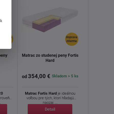
 k
doprava
doprava
zdarma
zdarma
peny
Matrac zo studenej peny Fortis
Hard
354,00 €
Skladom > 5 ks
od
20
Matrac Fortis Hard
je ideálnou
úroveň
voľbou pre tých, ktorí hľadajú
.
naozaj ...
Detail