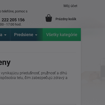
Môj účet
 telefóne, pomoc s
Prázdny košík
1
222 205 156
:00 - 17:00 hod.
ia
Predsiene
Výrobcovia
Všetky kategórie
Záhrada
eny
vynikajúcu priedušnosť, pružnosť a dlhú
rispôsobia telu, čím zabezpečujú zdravý a