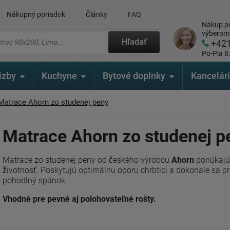
Nákupný poriadok
Články
FAQ
Nákup po
výberom
Hľadať
+42
Po-Pia 8
izby
Kuchyne
Bytové doplnky
Kancelár
Matrace Ahorn zo studenej peny
Matrace Ahorn zo studenej p
Matrace zo studenej peny od českého výrobcu
Ahorn
ponúkajú 
životnosť. Poskytujú optimálnu oporu chrbtici a dokonale sa p
pohodlný spánok.
Vhodné pre pevné aj polohovateľné rošty.