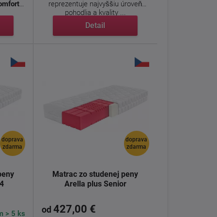
omfort
reprezentuje najvyššiu úroveň
pohodlia a kvality ...
Detail
doprava
doprava
zdarma
zdarma
peny
Matrac zo studenej peny
24
Arella plus Senior
427,00 €
od
 > 5 ks