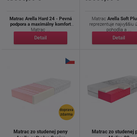
Matrac Arella Hard 24 - Pevná
Matrac
Arella Soft Pl
podpora a maximálny komfort
reprezentuje najvyššiu 
Matrac ...
pohodlia a ...
Detail
Detail
doprava
zdarma
Matrac zo studenej peny
Matrac zo studenej 