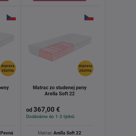
doprava
doprava
zdarma
zdarma
peny
Matrac zo studenej peny
Arella Soft 22
367,00 €
od
Dodáváme do 1-3 týdnů
- Pevná
Matrac
Arella Soft 22