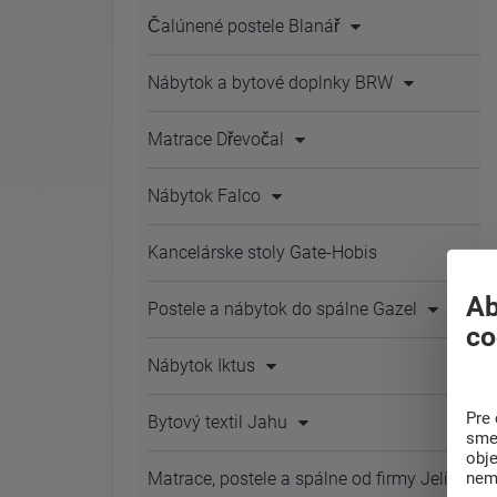
Čalúnené postele Blanář
Nábytok a bytové doplnky BRW
Matrace Dřevočal
Nábytok Falco
Kancelárske stoly Gate-Hobis
Ab
Postele a nábytok do spálne Gazel
co
Nábytok Iktus
Pre 
Bytový textil Jahu
sme 
obj
nem
Matrace, postele a spálne od firmy Jelínek