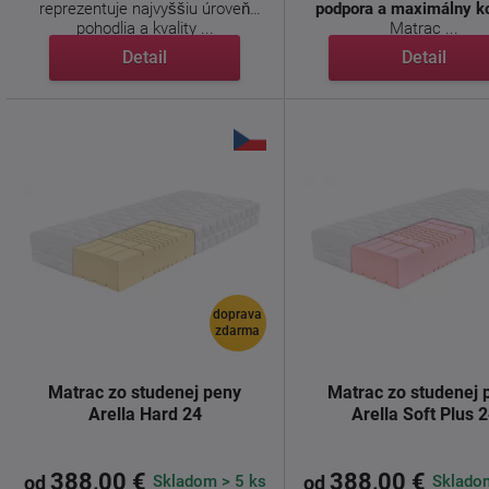
reprezentuje najvyššiu úroveň
podpora a maximálny k
pohodlia a kvality ...
Matrac ...
Detail
Detail
doprava
zdarma
Matrac zo studenej peny
Matrac zo studenej 
Arella Hard 24
Arella Soft Plus 
388,00 €
388,00 €
Skladom > 5 ks
Skladom
od
od