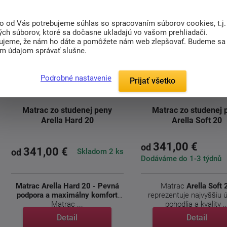
to od Vás potrebujeme súhlas so spracovaním súborov cookies, t.j.
ých súborov, ktoré sa dočasne ukladajú vo vašom prehliadači.
ujeme, že nám ho dáte a pomôžete nám web zlepšovať. Budeme sa
im údajom správať slušne.
doprava
Podrobné nastavenie
Prijať všetko
zdarma
Matrac zo studenej peny
Matrac zo studenej 
Arella Hard 20
Arella Soft 20
341,00 €
od
341,00 €
Skladom 2 ks
od
Dodáváme do 1-3 týdnů
Matrac Arella Hard 20 - Pevná
Matrac
Arella Soft 
podpora a maximálny komfort
reprezentuje najvyššiu 
Matrac ...
pohodlia a kvality ..
Detail
Detail