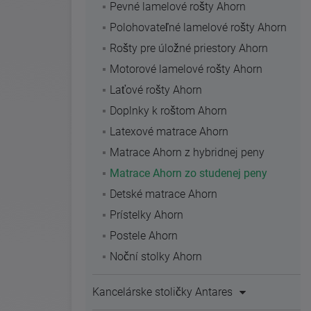
Pevné lamelové rošty Ahorn
Polohovateľné lamelové rošty Ahorn
Rošty pre úložné priestory Ahorn
Motorové lamelové rošty Ahorn
Laťové rošty Ahorn
Doplnky k roštom Ahorn
Latexové matrace Ahorn
Matrace Ahorn z hybridnej peny
Matrace Ahorn zo studenej peny
Detské matrace Ahorn
Prístelky Ahorn
Postele Ahorn
Noční stolky Ahorn
Kancelárske stoličky Antares