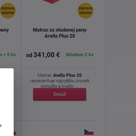
doprava
doprava
zdarma
zdarma
peny
Matrac zo studenej peny
Arella Plus 20
341,00 €
 > 5 ks
Skladom 2 ks
od
j peny.
Matrac
Arella Plus 20
reprezentuje najvyššiu úroveň
pohodlia a kvality ...
y pre
Detail
j
a