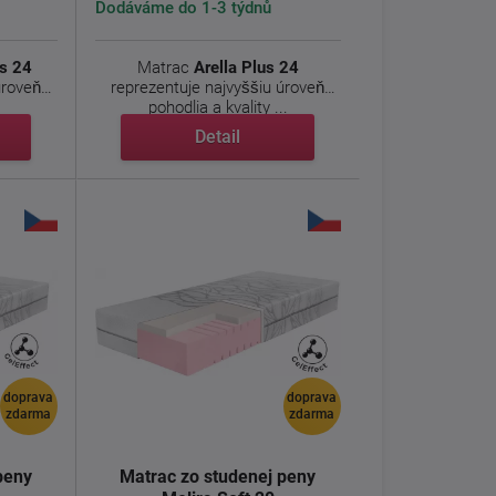
Dodáváme do 1-3 týdnů
us 24
Matrac
Arella Plus 24
úroveň
reprezentuje najvyššiu úroveň
pohodlia a kvality ...
Detail
doprava
doprava
zdarma
zdarma
peny
Matrac zo studenej peny