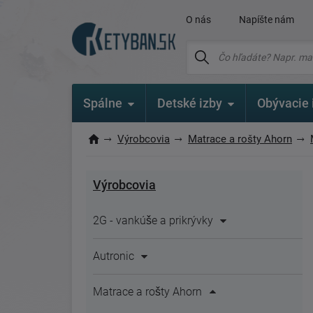
O nás
Napíšte nám
Spálne
Detské izby
Obývacie 
Výrobcovia
Matrace a rošty Ahorn
Výrobcovia
2G - vankúše a prikrývky
Autronic
Matrace a rošty Ahorn