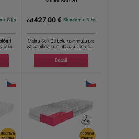
Melira Soft 20
427,00 €
 > 5 ks
Skladom > 5 ks
od
lógii
Melira Soft 20 bola navrhnutá pre
ý pocit
zákazníkov, ktorí hľadajú skutočné
...
Detail
doprava
doprava
zdarma
zdarma