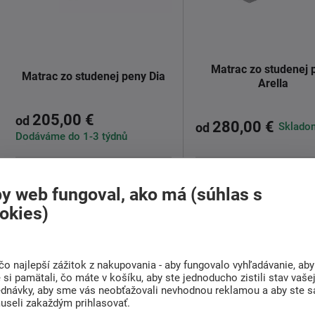
Matrac zo studenej 
Matrac zo studenej peny Dia
Arella
205,00 €
od
280,00 €
Skladom
od
Dodáváme do 1-3 týdnů
Tuhší matrac Dia pre každý vek.
Matrac Arella zo studene
y web fungoval, ako má (súhlas s
Ak máte v obľube zdravý spánok
Matrac Arella je ideáln
okies)
na ...
staršie ...
Detail
Detail
čo najlepší zážitok z nakupovania - aby fungovalo vyhľadávanie, aby
si pamätali, čo máte v košíku, aby ste jednoducho zistili stav vaše
ednávky, aby sme vás neobťažovali nevhodnou reklamou a aby ste s
useli zakaždým prihlasovať.