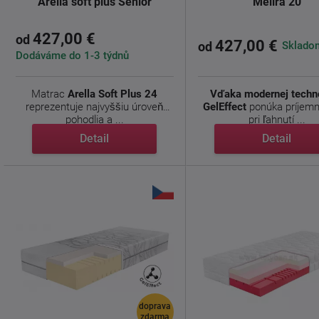
Arella soft plus Senior
Melira 20
427,00 €
od
427,00 €
Skladom
od
Dodáváme do 1-3 týdnů
Matrac
Arella Soft Plus 24
Vďaka modernej techno
reprezentuje najvyššiu úroveň
GelEffect
ponúka príjemn
pohodlia a ...
pri ľahnutí ...
Detail
Detail
doprava
zdarma