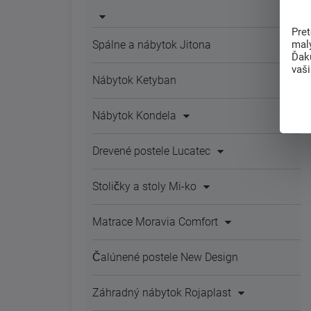
Pre
mal
Spálne a nábytok Jitona
Ďak
vaš
Nábytok Ketyban
Nábytok Kondela
Drevené postele Lucatec
Stoličky a stoly Mi-ko
Matrace Moravia Comfort
Čalúnené postele New Design
Záhradný nábytok Rojaplast