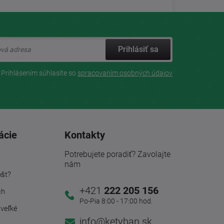
Prihlásiť sa
Prihlásením súhlasíte so
spracovaním osobných údajov
ácie
Kontakty
Potrebujete poradiť? Zavolajte
nám
ošt?
+421
222 205 156
ch
Po-Pia 8:00 - 17:00 hod.
 veľké
info@ketyban.sk