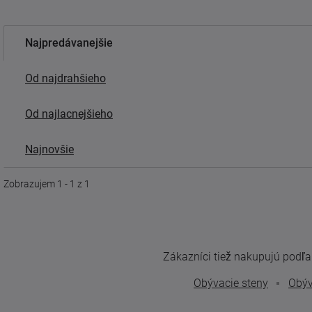
Najpredávanejšie
Od najdrahšieho
Od najlacnejšieho
Najnovšie
Zobrazujem 1 - 1 z 1
Zákazníci tiež nakupujú podľa t
Obývacie steny
Obýv