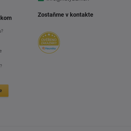
Zostaňme v kontakte
tkom
u?
e
?
e