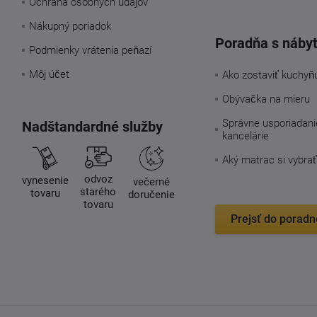
Ochrana osobných údajov
Nákupný poriadok
Poradňa s náby
Podmienky vrátenia peňazí
Môj účet
Ako zostaviť kuchyň
Obývačka na mieru
Správne usporiadani
Nadštandardné služby
kancelárie
Aký matrac si vybrať
odvoz
vynesenie
večerné
starého
tovaru
doručenie
tovaru
Prejsť do poradn