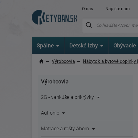
O nás
Napíšte nám
Spálne
Detské izby
Obývacie 
Výrobcovia
Nábytok a bytové doplnky
Výrobcovia
2G - vankúše a prikrývky
Autronic
Matrace a rošty Ahorn