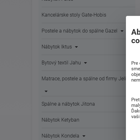
Kancelárske stoly Gate-Hobis
Ab
Postele a nábytok do spálne Gazel
co
Nábytok Iktus
Bytový textil Jahu
Pre 
sme 
obj
Matrace, postele a spálne od firmy Jelínek
nem
Pre
Spálne a nábytok Jitona
mal
Ďak
vaš
Nábytok Ketyban
Nábytok Kondela