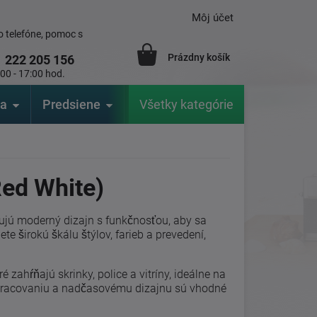
Môj účet
 telefóne, pomoc s
Prázdny košík
1
222 205 156
:00 - 17:00 hod.
ia
Predsiene
Výrobcovia
Všetky kategórie
Záhrada
ed White)
jú moderný dizajn s funkčnosťou, aby sa
e širokú škálu štýlov, farieb a prevedení,
oré zahŕňajú skrinky, police a vitríny, ideálne na
 spracovaniu a nadčasovému dizajnu sú vhodné