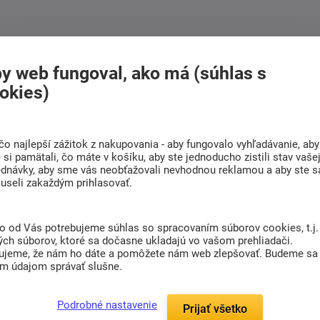
y web fungoval, ako má (súhlas s
okies)
čo najlepší zážitok z nakupovania - aby fungovalo vyhľadávanie, aby
si pamätali, čo máte v košíku, aby ste jednoducho zistili stav vaše
ednávky, aby sme vás neobťažovali nevhodnou reklamou a aby ste s
useli zakaždým prihlasovať.
to od Vás potrebujeme súhlas so spracovaním súborov cookies, t.j.
ých súborov, ktoré sa dočasne ukladajú vo vašom prehliadači.
ujeme, že nám ho dáte a pomôžete nám web zlepšovať. Budeme sa
im údajom správať slušne.
Podrobné nastavenie
Prijať všetko