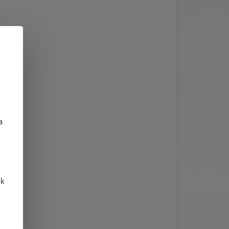
j
a
 k