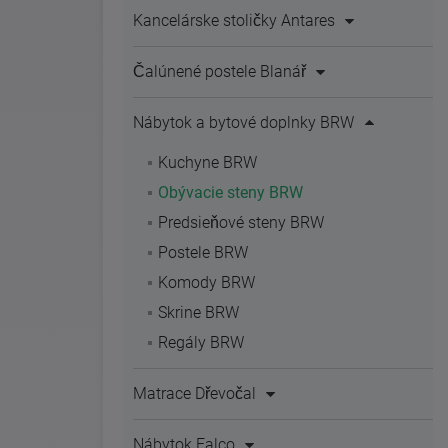
Kancelárske stoličky Antares
Čalúnené postele Blanář
Nábytok a bytové doplnky BRW
Kuchyne BRW
Obývacie steny BRW
Predsieňové steny BRW
Postele BRW
Komody BRW
Skrine BRW
Regály BRW
Matrace Dřevočal
Nábytok Falco