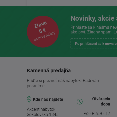
Novinky, akcie 
Zľava
Prihláste sa k nášmu new
5 €
ako prví. Žiadny spam. L
na prvý nákup
Po prihlásení sa k newsl
Kamenná predajňa
Príďte si prezrieť náš nábytok. Radi vám
poradíme.
Otváracia
Kde nás nájdete
doba
Akcent nábytok
Po - Pia: 9 - 17
Sokolovská 1345