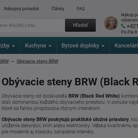
Nákupný poriadok
Články
FAQ
Nákup po
výberom
Hľadať
+42
Po-Pia 8
izby
Kuchyne
Bytové doplnky
Kancelár
 BRW
Obývacie steny BRW
Obývacie steny BRW (Black R
Obývacie steny od dodávateľa
BRW (Black Red White)
kombinu
stali dominantou každého obývacieho priestoru. V ponuke nájdet
ktoré sa ľahko prispôsobia rôznym interiérom.
Obývacie steny BRW poskytujú praktické úložné priestory
, kt
uloženie dekorácií, kníh alebo elektroniky. Vďaka kvalitnému
pre moderné aj klasicky zariadené interiéry.