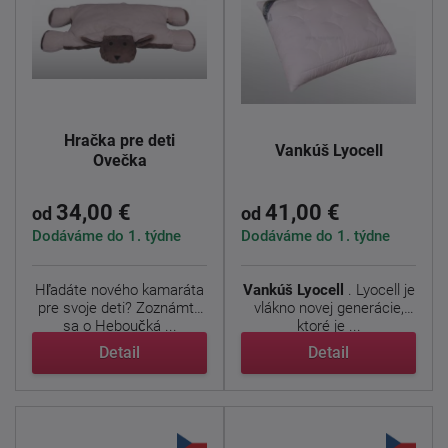
Hračka pre deti
Vankúš Lyocell
Ovečka
34,00 €
41,00 €
od
od
Dodáváme do 1. týdne
Dodáváme do 1. týdne
Hľadáte nového kamaráta
Vankúš Lyocell
. Lyocell je
pre svoje deti? Zoznámte
vlákno novej generácie,
sa o Heboučká ...
ktoré je ...
Detail
Detail