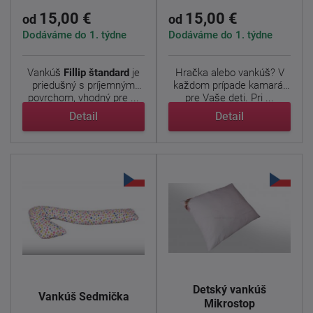
15,00 €
15,00 €
od
od
Dodáváme do 1. týdne
Dodáváme do 1. týdne
Vankúš
Fillip
štandard
je
Hračka alebo vankúš? V
priedušný s príjemným
každom prípade kamarát
povrchom, vhodný pre ...
pre Vaše deti. Pri ...
Detail
Detail
Detský vankúš
Vankúš Sedmička
Mikrostop