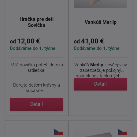
Hračka pre deti
Vankúš Merlip
Sovička
12,00 €
41,00 €
od
od
Dodáváme do 1. týdne
Dodáváme do 1. týdne
Milá sovička poteší detská
Vankúš
Merlip
z ovčej vlny
srdiečka.
zabezpečuje pokojný
spánok bez teplotných ...
Detail
Darujte deťom krásny a
súčasne ...
Detail