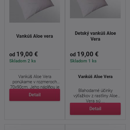
Detský vankúš Aloe
Vankúš Aloe vera
Vera
19,00 €
19,00 €
od
od
Skladom 2 ks
Skladom 1 ks
Vankúš Aloe Vera
Vankúš Aloe Vera
ponúkame v rozmeroch
70x90cm. Jeho náplňou je
Blahodarné účinky
1000g ...
Detail
výťažkov z rastliny Aloe
Vera sú ...
Detail