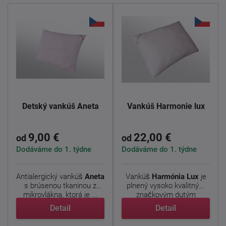
Detský vankúš Aneta
Vankúš Harmonie lux
9,00 €
22,00 €
od
od
Dodáváme do 1. týdne
Dodáváme do 1. týdne
Antialergický vankúš
Aneta
Vankúš
Harmónia Lux
je
s brúsenou tkaninou z
plnený vysoko kvalitným
mikrovlákna, ktorá je ...
značkovým dutým
vláknom ...
Detail
Detail