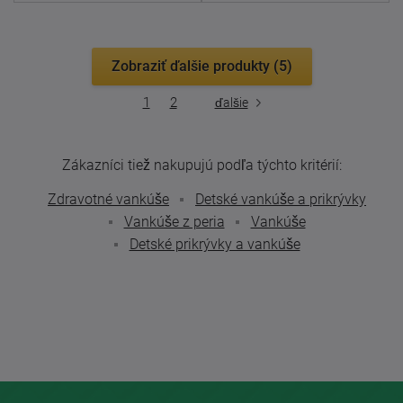
Zobraziť ďalšie produkty (5)
1
2
ďalšie
Zákazníci tiež nakupujú podľa týchto kritérií:
Zdravotné vankúše
Detské vankúše a prikrývky
Vankúše z peria
Vankúše
Detské prikrývky a vankúše