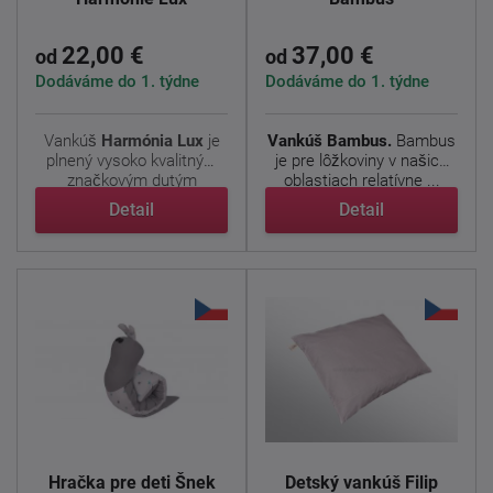
22,00 €
37,00 €
od
od
Dodáváme do 1. týdne
Dodáváme do 1. týdne
Vankúš
Harmónia Lux
je
Vankúš Bambus.
Bambus
plnený vysoko kvalitným
je pre lôžkoviny v našich
značkovým dutým
oblastiach relatívne ...
vláknom ...
Detail
Detail
Hračka pre deti Šnek
Detský vankúš Filip