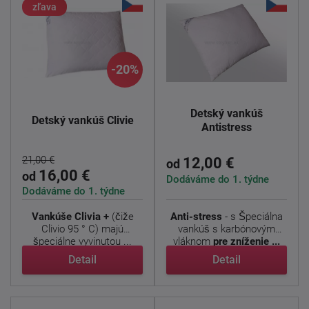
zľava
-20%
Detský vankúš
Detský vankúš Clivie
Antistress
21,00 €
12,00 €
od
16,00 €
od
Dodáváme do 1. týdne
Dodáváme do 1. týdne
Vankúše Clivia +
(čiže
Anti-stress
- s
Špeciálna
Clivio 95 ° C) majú
vankúš s karbónovým
špeciálne vyvinutou ...
vláknom
pre zníženie ...
Detail
Detail