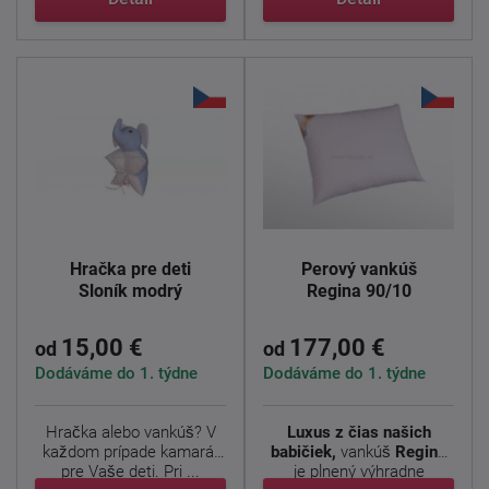
Hračka pre deti
Perový vankúš
Sloník modrý
Regina 90/10
15,00 €
177,00 €
od
od
Dodáváme do 1. týdne
Dodáváme do 1. týdne
Hračka alebo vankúš? V
Luxus z čias našich
každom prípade kamarát
babičiek,
vankúš
Regina
pre Vaše deti. Pri ...
je plnený výhradne