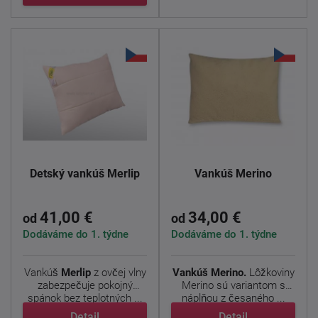
Detský vankúš Merlip
Vankúš Merino
41,00 €
34,00 €
od
od
Dodáváme do 1. týdne
Dodáváme do 1. týdne
Vankúš
Merlip
z ovčej vlny
Vankúš Merino.
Lôžkoviny
zabezpečuje pokojný
Merino sú variantom s
spánok bez teplotných ...
náplňou z česaného ...
Detail
Detail