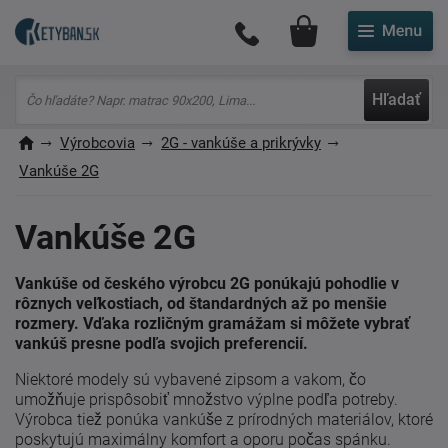
Môj účet
Hľadať
Výrobcovia
2G - vankúše a prikrývky
Vankúše 2G
Vankúše 2G
Vankúše od českého výrobcu 2G ponúkajú pohodlie v
rôznych veľkostiach, od štandardných až po menšie
rozmery. Vďaka rozličným gramážam si môžete vybrať
vankúš presne podľa svojich preferencií.
Niektoré modely sú vybavené zipsom a vakom, čo
umožňuje prispôsobiť množstvo výplne podľa potreby.
Výrobca tiež ponúka vankúše z prírodných materiálov, ktoré
poskytujú maximálny komfort a oporu počas spánku.