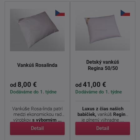
Detský vankúš
Vankúš Rosalinda
Regina 50/50
8,00 €
41,00 €
od
od
Dodáváme do 1. týdne
Dodáváme do 1. týdne
Vankúše Rosa-linda patrí
Luxus z čias našich
medzi ekonomickou rad
babičiek,
vankúš
Regina
výrobkov
s výborným ...
je plnený výhradne ...
Detail
Detail