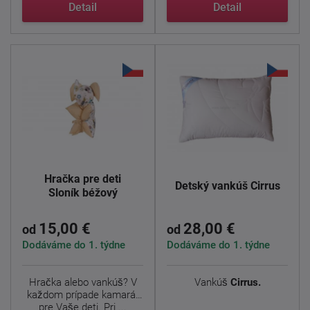
husacím ...
Detail
Detail
Hračka pre deti
Detský vankúš Cirrus
Sloník béžový
15,00 €
28,00 €
od
od
Dodáváme do 1. týdne
Dodáváme do 1. týdne
Hračka alebo vankúš? V
Vankúš
Cirrus.
každom prípade kamarát
pre Vaše deti. Pri ...