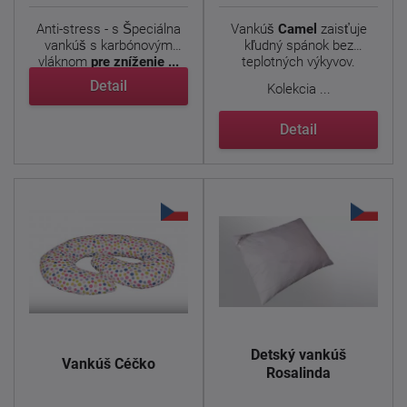
Anti-stress - s
Špeciálna
Vankúš
Camel
zaisťuje
vankúš s karbónovým
kľudný spánok bez
vláknom
pre zníženie ...
teplotných výkyvov.
Detail
Kolekcia ...
Detail
Detský vankúš
Vankúš Céčko
Rosalinda