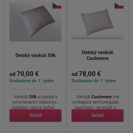
Detský vankúš
Detský vankúš Silk
Cashmere
70,00 €
78,00 €
od
od
Dodáváme do 1. týdne
Dodáváme do 1. týdne
Vankúš
Silk
si poradí s
Vankúš
Cashmere
má
vyrovnávaním teplotných
vynikajúce termoregulačné
rozdielov najmä počas ...
vlastnosti - jemnosť a ...
Detail
Detail