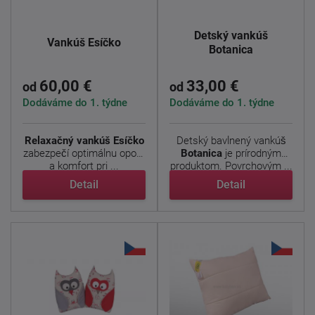
Detský vankúš
Vankúš Esíčko
Botanica
60,00 €
33,00 €
od
od
Dodáváme do 1. týdne
Dodáváme do 1. týdne
Relaxačný vankúš Esíčko
Detský bavlnený vankúš
zabezpečí optimálnu oporu
Botanica
je prírodným
a komfort pri ...
produktom. Povrchovým ...
Detail
Detail