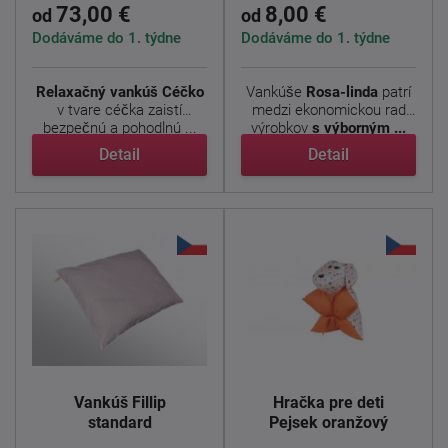
73,00 €
8,00 €
od
od
Dodáváme do 1. týdne
Dodáváme do 1. týdne
Relaxačný vankúš Céčko
Vankúše
Rosa-linda
patrí
v tvare céčka zaistí
medzi ekonomickou rad
bezpečnú a pohodlnú ...
výrobkov
s výborným ...
Detail
Detail
Vankúš Fillip
Hračka pre deti
standard
Pejsek oranžový