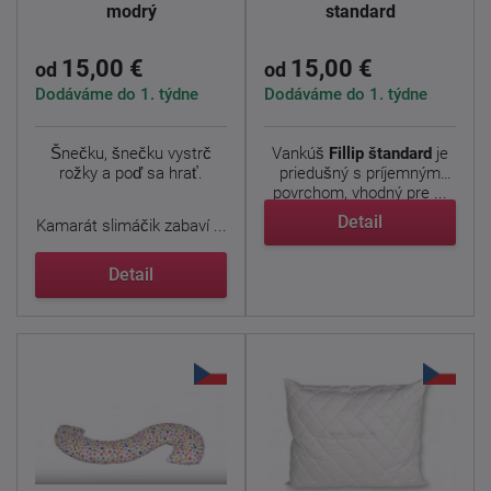
modrý
standard
15,00 €
15,00 €
od
od
Dodáváme do 1. týdne
Dodáváme do 1. týdne
Šnečku, šnečku vystrč
Vankúš
Fillip
štandard
je
rožky a poď sa hrať.
priedušný s príjemným
povrchom, vhodný pre ...
Detail
Kamarát slimáčik zabaví ...
Detail