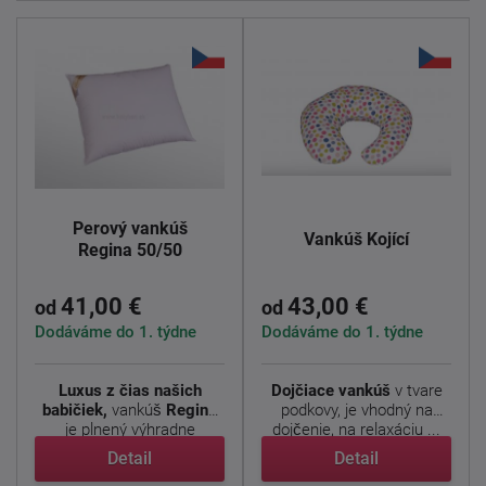
Perový vankúš
Vankúš Kojící
Regina 50/50
41,00 €
43,00 €
od
od
Dodáváme do 1. týdne
Dodáváme do 1. týdne
Luxus z čias našich
Dojčiace vankúš
v tvare
babičiek,
vankúš
Regina
podkovy, je vhodný na
je plnený výhradne
dojčenie, na relaxáciu ...
husacím ...
Detail
Detail