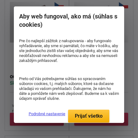
Aby web fungoval, ako má (súhlas s
cookies)
Pre čo najlepší zážitok z nakupovania - aby fungovalo
vyhľadávanie, aby sme si pamätali, čo máte v košíku, aby
ste jednoducho zistili stav vašej objednávky, aby sme vás
neobťažovali nevhodnou reklamou a aby ste sa nemuseli
Vankúš Silk
Vankúš Clivie
zakaždým prihlasovať.
70,00 €
21,00 €
od
od
Preto od Vás potrebujeme súhlas so spracovaním
Skladom 1 ks
Dodáváme do 1. týdne
súborov cookies, t.j. malých súborov, ktoré sa dočasne
ukladajú vo vašom prehliadači. Ďakujeme, že nám ho
dáte a pomôžete nám web zlepšovať. Budeme sa k vašim
údajom správať slušne.
Vankúš
Silk
si poradí s
Vankúše Clivia + (čiže
vyrovnávaním teplotných
Clivia 95 ° C) majú
rozdielov najmä počas ...
špeciálne vyvinutú ...
Podrobné nastavenie
Prijať všetko
Detail
Detail