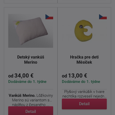
Detský vankúš
Hračka pre deti
Merino
Měsíček
34,00 €
13,00 €
od
od
Dodáváme do 1. týdne
Dodáváme do 1. týdne
Plyšový vankúšik v tvare
Vankúš Merino.
Lôžkoviny
nechtíka rozveselí nejednu
Merino sú variantom s
detskú tváričku. ...
Detail
náplňou z česaného ...
Detail