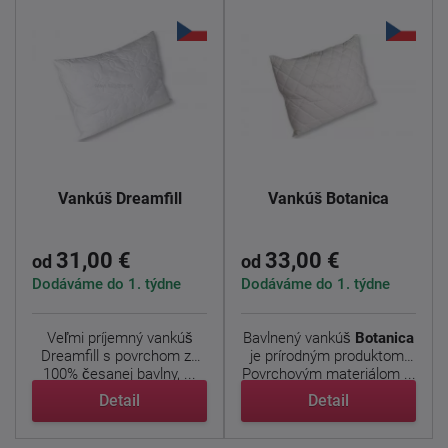
Vankúš Dreamfill
Vankúš Botanica
31,00 €
33,00 €
od
od
Dodáváme do 1. týdne
Dodáváme do 1. týdne
Veľmi príjemný vankúš
Bavlnený vankúš
Botanica
Dreamfill s povrchom zo
je prírodným produktom.
100% česanej bavlny, ...
Povrchovým materiálom ...
Detail
Detail