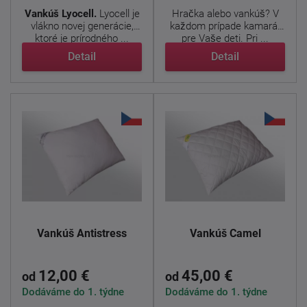
Vankúš Lyocell.
Lyocell je
Hračka alebo vankúš? V
vlákno novej generácie,
každom prípade kamarát
ktoré je prírodného ...
pre Vaše deti. Pri ...
Detail
Detail
Vankúš Antistress
Vankúš Camel
12,00 €
45,00 €
od
od
Dodáváme do 1. týdne
Dodáváme do 1. týdne