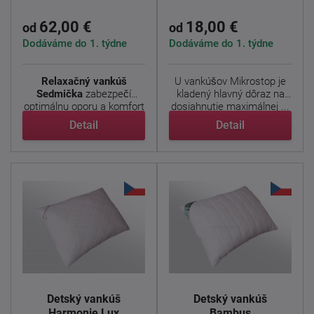
62,00 €
18,00 €
od
od
Dodáváme do 1. týdne
Dodáváme do 1. týdne
Relaxačný vankúš
U vankúšov Mikrostop je
Sedmička
zabezpečí
kladený hlavný dôraz na
optimálnu oporu a komfort
dosiahnutie maximálnej ...
pri ...
Detail
Detail
Detský vankúš
Detský vankúš
Harmonie Lux
Bambus