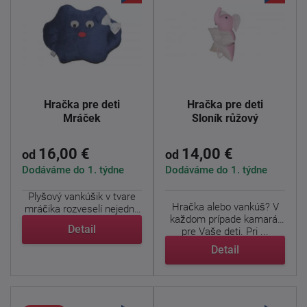
Hračka pre deti
Hračka pre deti
Mráček
Sloník růžový
16,00 €
14,00 €
od
od
Dodáváme do 1. týdne
Dodáváme do 1. týdne
Plyšový vankúšik v tvare
Hračka alebo vankúš? V
mráčika rozveselí nejednu
každom prípade kamarát
detskú tváričku. ...
Detail
pre Vaše deti. Pri ...
Detail