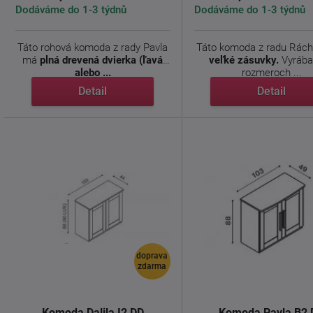
Dodáváme do 1-3 týdnů
Dodáváme do 1-3 týdnů
Táto rohová komoda z rady Pavla
Táto komoda z radu Rác
má
plná drevená dvierka (ľavá
veľké zásuvky.
Vyrába
alebo ...
rozmeroch ...
Detail
Detail
doprava
zdarma
Komoda Dalila I2 DD
Komoda Pavla B2 