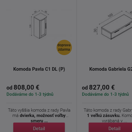
doprava
zdarma
Komoda Pavla C1 DL (P)
Komoda Gabriela G
808,00 €
827,00 €
od
od
Dodáváme do 1-3 týdnů
Dodáváme do 1-3 týdnů
Táto vyššia komoda z rady Pavla
Táto komoda z rady Gabr
má
dvierka, možnosť voľby
1 veľkú zásuvku.
Komo
smeru ...
vyrábaná v ...
Detail
Detail