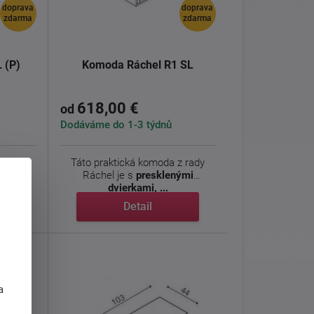
doprava
doprava
zdarma
zdarma
 (P)
Komoda Ráchel R1 SL
618,00 €
od
Dodáváme do 1-3 týdnů
a je s
Táto praktická komoda z rady
použité
Ráchel je s
presklenými
dvierkami, ...
Detail
j
a