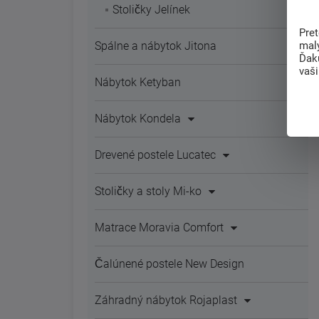
Stoličky Jelínek
Pre
mal
Spálne a nábytok Jitona
Ďak
vaš
Nábytok Ketyban
Nábytok Kondela
Drevené postele Lucatec
Stoličky a stoly Mi-ko
Matrace Moravia Comfort
Čalúnené postele New Design
Záhradný nábytok Rojaplast