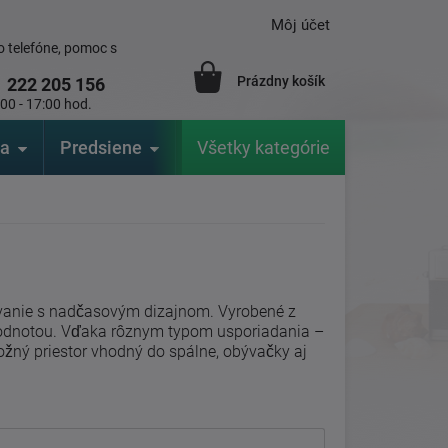
Môj účet
 telefóne, pomoc s
Prázdny košík
1
222 205 156
:00 - 17:00 hod.
ia
Predsiene
Výrobcovia
Všetky kategórie
Záhrada
ovanie s nadčasovým dizajnom. Vyrobené z
hodnotou. Vďaka rôznym typom usporiadania –
ožný priestor vhodný do spálne, obývačky aj