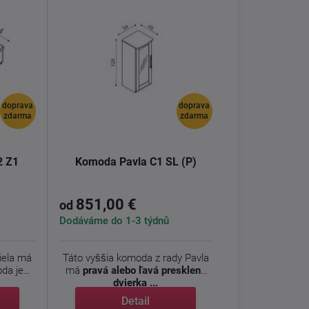
doprava
doprava
zdarma
zdarma
2 Z1
Komoda Pavla C1 SL (P)
851,00 €
od
Dodáváme do 1-3 týdnů
iela má
Táto vyššia komoda z rady Pavla
da je
má
pravá alebo ľavá presklené
dvierka ...
Detail