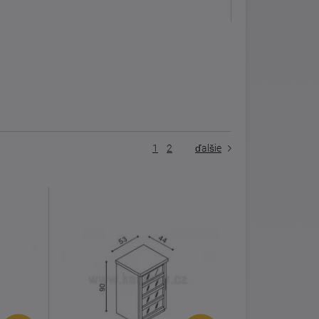
1
2
ďalšie