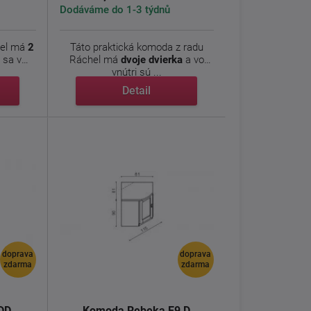
Dodáváme do 1-3 týdnů
hel má
2
Táto praktická komoda z radu
 sa v
Ráchel má
dvoje dvierka
a vo
vnútri sú ...
Detail
doprava
doprava
zdarma
zdarma
DD
Komoda Rebeka E9 D