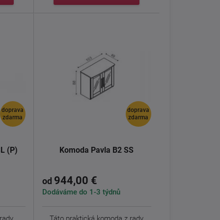
doprava
doprava
zdarma
zdarma
L (P)
Komoda Pavla B2 SS
944,00 €
od
Dodáváme do 1-3 týdnů
rady
Táto praktická komoda z rady