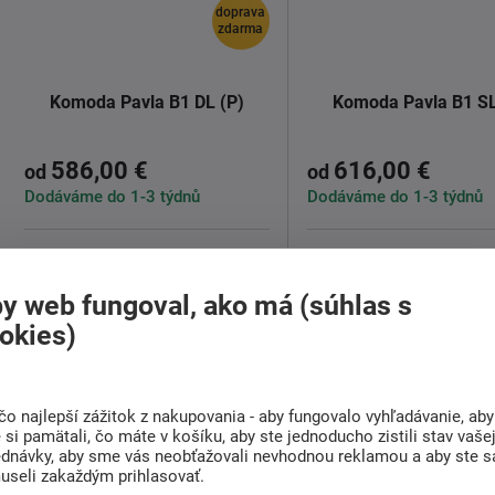
doprava
zdarma
Komoda Pavla B1 DL (P)
Komoda Pavla B1 SL
586,00 €
616,00 €
od
od
Dodáváme do 1-3 týdnů
Dodáváme do 1-3 týdnů
Táto komoda z rady Pavla je s
Táto komoda z rady Pavl
plnými dvierkami
as
dvoma
presklenými dvierkami,
poličkami ...
číre ...
y web fungoval, ako má (súhlas s
Detail
Detail
okies)
čo najlepší zážitok z nakupovania - aby fungovalo vyhľadávanie, aby
si pamätali, čo máte v košíku, aby ste jednoducho zistili stav vaše
ednávky, aby sme vás neobťažovali nevhodnou reklamou a aby ste s
useli zakaždým prihlasovať.