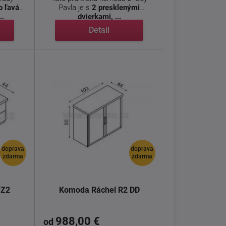
o ľavá
Pavla je s
2 presklenými
..
dvierkami, ...
Detail
doprava
doprava
zdarma
zdarma
 Z2
Komoda Ráchel R2 DD
988,00 €
od