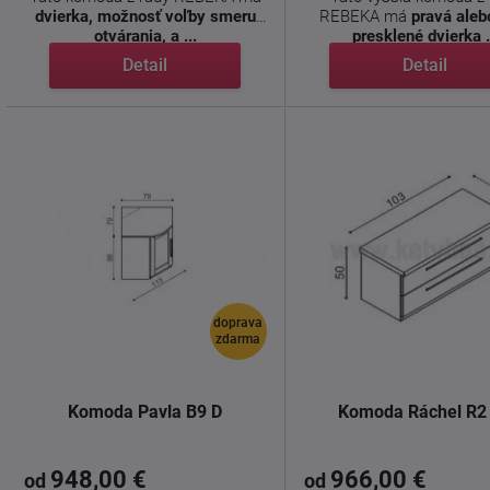
dvierka, možnosť voľby smeru
REBEKA má
pravá aleb
otvárania, a ...
presklené dvierka .
Detail
Detail
doprava
zdarma
Komoda Pavla B9 D
Komoda Ráchel R2
948,00 €
966,00 €
od
od