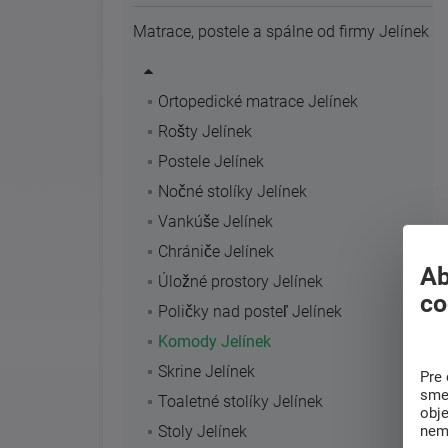
Matrace, postele a spálne od firmy Jelínek
Ortopedické matrace Jelínek
Rošty Jelínek
Postele Jelínek
Nočné stolíky Jelínek
Vankúše Jelínek
Chrániče Jelínek
Ab
Úložné prostory Jelínek
co
Poličky nad posteľ Jelínek
Komody Jelínek
Skrine Jelínek
Pre 
sme 
Toaletné stolíky Jelínek
obj
nem
Stoly Jelínek