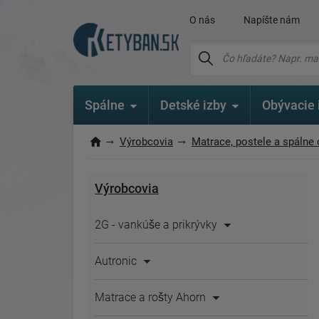
O nás
Napíšte nám
Spálne
Detské izby
Obývacie 
Výrobcovia
Matrace, postele a spálne 
Výrobcovia
2G - vankúše a prikrývky
Autronic
Matrace a rošty Ahorn