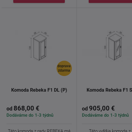
doprava
zdarma
Komoda Rebeka F1 DL (P)
Komoda Rebeka F1 S
868,00 €
905,00 €
od
od
Dodáváme do 1-3 týdnů
Dodáváme do 1-3 týdnů
Táto komoda z rady REBEKA má
Táto vyššia komoda z 