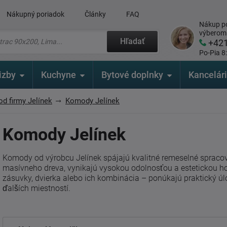
Nákupný poriadok
Články
FAQ
Nákup po
výberom
Hľadať
+42
Po-Pia 8
izby
Kuchyne
Bytové doplnky
Kancelár
od firmy Jelínek
Komody Jelínek
Komody Jelínek
Komody od výrobcu Jelínek spájajú kvalitné remeselné sprac
masívneho dreva, vynikajú vysokou odolnosťou a estetickou 
zásuvky, dvierka alebo ich kombinácia – ponúkajú praktický úl
ďalších miestností.