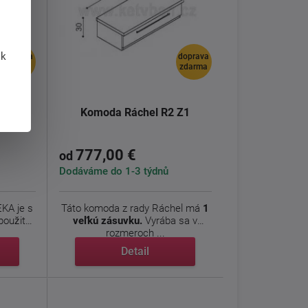
 k
doprava
doprava
zdarma
zdarma
L (P)
Komoda Ráchel R2 Z1
777,00 €
od
Dodáváme do 1-3 týdnů
KA je s
Táto komoda z rady Ráchel má
1
použité
veľkú zásuvku.
Vyrába sa v
rozmeroch ...
Detail