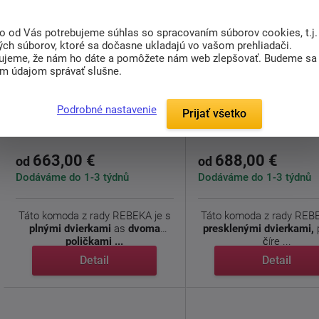
to od Vás potrebujeme súhlas so spracovaním súborov cookies, t.j.
ých súborov, ktoré sa dočasne ukladajú vo vašom prehliadači.
ujeme, že nám ho dáte a pomôžete nám web zlepšovať. Budeme sa
doprava
zdarma
im údajom správať slušne.
Podrobné nastavenie
Prijať všetko
Komoda Rebeka E1 DL (P)
Komoda Rebeka E1 S
663,00 €
688,00 €
od
od
Dodáváme do 1-3 týdnů
Dodáváme do 1-3 týdnů
Táto komoda z rady REBEKA je s
Táto komoda z rady REBE
plnými dvierkami
as
dvoma
presklenými dvierkami,
poličkami ...
číre ...
Detail
Detail