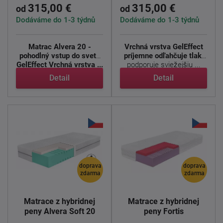
315,00 €
315,00 €
od
od
Dodáváme do 1-3 týdnů
Dodáváme do 1-3 týdnů
Matrac Alvera 20 -
Vrchná vrstva GelEffect
pohodlný vstup do sveta
príjemne odľahčuje tlak,
GelEffect
Vrchná vrstva ...
podporuje sviežejšiu ...
Detail
Detail
doprava
doprava
zdarma
zdarma
Matrace z hybridnej
Matrace z hybridnej
peny Alvera Soft 20
peny Fortis