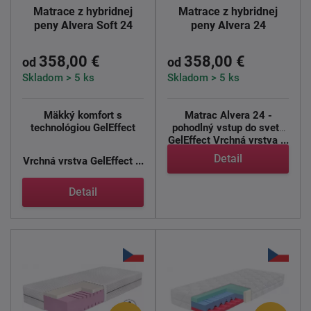
Matrace z hybridnej
Matrace z hybridnej
peny Alvera Soft 24
peny Alvera 24
358,00 €
358,00 €
od
od
Skladom > 5 ks
Skladom > 5 ks
Mäkký komfort s
Matrac Alvera 24 -
technológiou GelEffect
pohodlný vstup do sveta
GelEffect
Vrchná vrstva ...
Detail
Vrchná vrstva GelEffect ...
Detail