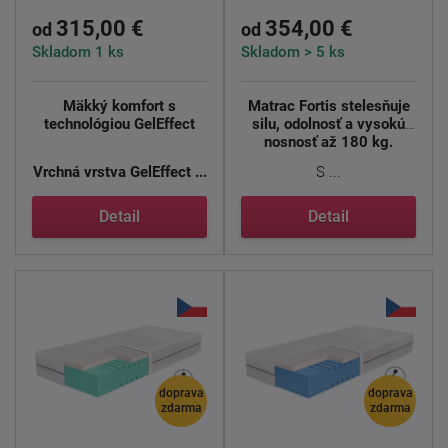
315,00 €
354,00 €
od
od
Skladom 1 ks
Skladom > 5 ks
Mäkký komfort s
Matrac Fortis stelesňuje
technológiou GelEffect
silu, odolnosť a vysokú
nosnosť až 180 kg.
Vrchná vrstva GelEffect ...
S ...
Detail
Detail
doprava
doprava
zdarma
zdarma