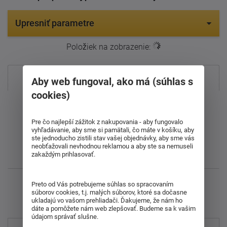
Upresniť parametre
Položiek na zobrazenie:
14
Najpredávanejšie
Aby web fungoval, ako má (súhlas s
cookies)
Od najdrahšieho
Pre čo najlepší zážitok z nakupovania - aby fungovalo
Od najlacnejšieho
vyhľadávanie, aby sme si pamätali, čo máte v košíku, aby
ste jednoducho zistili stav vašej objednávky, aby sme vás
neobťažovali nevhodnou reklamou a aby ste sa nemuseli
Najnovšie
zakaždým prihlasovať.
Preto od Vás potrebujeme súhlas so spracovaním
Zobrazujem 1 - 14 z 14
súborov cookies, t.j. malých súborov, ktoré sa dočasne
ukladajú vo vašom prehliadači. Ďakujeme, že nám ho
dáte a pomôžete nám web zlepšovať. Budeme sa k vašim
údajom správať slušne.