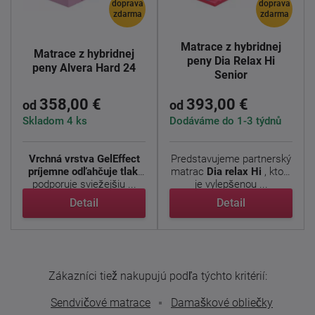
doprava
doprava
zdarma
zdarma
Matrace z hybridnej
Matrace z hybridnej
peny Dia Relax Hi
peny Alvera Hard 24
Senior
358,00 €
393,00 €
od
od
Skladom 4 ks
Dodáváme do 1-3 týdnů
Vrchná vrstva GelEffect
Predstavujeme partnerský
príjemne odľahčuje tlak,
matrac
Dia relax Hi
, ktorý
podporuje sviežejšiu ...
je vylepšenou ...
Detail
Detail
Zákazníci tiež nakupujú podľa týchto kritérií:
Sendvičové matrace
Damaškové obliečky