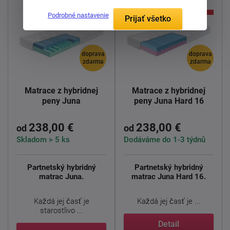
Podrobné nastavenie
Prijať všetko
doprava
doprava
zdarma
zdarma
Matrace z hybridnej
Matrace z hybridnej
peny Juna
peny Juna Hard 16
238,00 €
238,00 €
od
od
Skladom > 5 ks
Dodáváme do 1-3 týdnů
Partnetský hybridný
Partnetský hybridný
matrac Juna.
matrac Juna Hard 16.
Každá jej časť je
Každá jej časť je ...
starostlivo ...
Detail