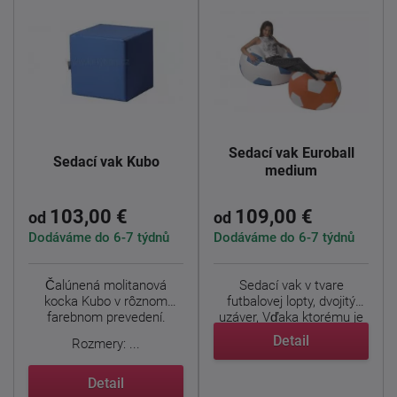
Sedací vak Euroball
Sedací vak Kubo
medium
103,00 €
109,00 €
od
od
Dodáváme do 6-7 týdnů
Dodáváme do 6-7 týdnů
Čalúnená molitanová
Sedací vak v tvare
kocka Kubo v rôznom
futbalovej lopty, dvojitý
farebnom prevedení.
uzáver, Vďaka ktorému je
...
Detail
Rozmery: ...
Detail