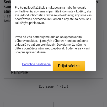
Sedacie vaky sú skvelou voľbou na relaxáciu doma aj v
kancelárskych priestoroch, kde vytvárajú neformálnu
Pre čo najlepší zážitok z nakupovania - aby fungovalo
atmosféru.
Variabilita a pohodlie sú kľúčovými
vyhľadávanie, aby sme si pamätali, čo máte v košíku, aby
ste jednoducho zistili stav vašej objednávky, aby sme vás
vlastnosťami týchto moderných sedacích prvkov od
neobťažovali nevhodnou reklamou a aby ste sa nemuseli
Antares.
zakaždým prihlasovať.
Najpredávanejšie
Preto od Vás potrebujeme súhlas so spracovaním
súborov cookies, t.j. malých súborov, ktoré sa dočasne
ukladajú vo vašom prehliadači. Ďakujeme, že nám ho
Od najdrahšieho
dáte a pomôžete nám web zlepšovať. Budeme sa k vašim
údajom správať slušne.
Od najlacnejšieho
Podrobné nastavenie
Prijať všetko
Najnovšie
Zobrazujem 1 - 5 z 5