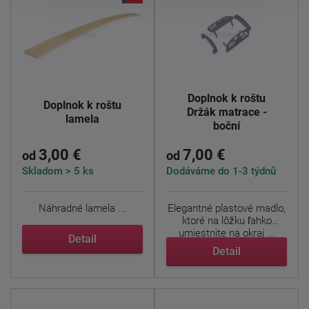
Doplnok k roštu
Doplnok k roštu
Držák matrace -
lamela
boční
3,00 €
7,00 €
od
od
Skladom > 5 ks
Dodáváme do 1-3 týdnů
Náhradné lamela ...
Elegantné plastové madlo,
ktoré na lôžku ľahko
umiestnite na okraj ...
Detail
Detail