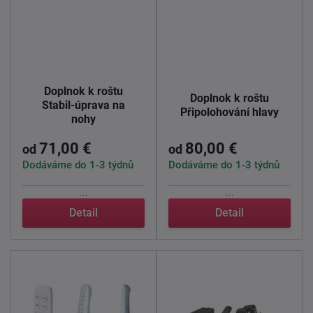
Doplnok k roštu
Doplnok k roštu
Stabil-úprava na
Připolohování hlavy
nohy
71,00 €
80,00 €
od
od
Dodáváme do 1-3 týdnů
Dodáváme do 1-3 týdnů
...
...
Detail
Detail