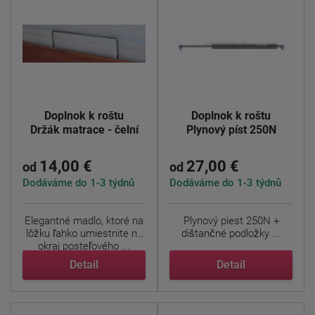
Doplnok k roštu
Doplnok k roštu
Držák matrace - čelní
Plynový píst 250N
14,00 €
27,00 €
od
od
Dodáváme do 1-3 týdnů
Dodáváme do 1-3 týdnů
Elegantné madlo, ktoré na
Plynový piest 250N +
lôžku ľahko umiestnite na
dištančné podložky ...
okraj posteľového ...
Detail
Detail