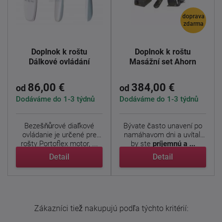
doprava
zdarma
Doplnok k roštu
Doplnok k roštu
Dálkové ovládání
Masážní set Ahorn
86,00 €
384,00 €
od
od
Dodáváme do 1-3 týdnů
Dodáváme do 1-3 týdnů
Bezešňůrové diaľkové
Bývate často unavení po
ovládanie je určené pre
namáhavom dni a uvítali
rošty Portoflex motor, ...
by ste
príjemnú a ...
Detail
Detail
Zákazníci tiež nakupujú podľa týchto kritérií: