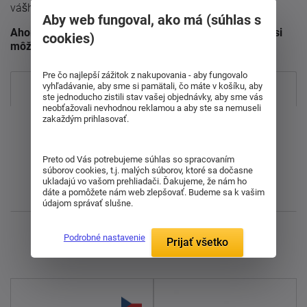
vášho lôžka.
Aby web fungoval, ako má (súhlas s
Ahorn ponúka kvalitné príslušenstvo, vďaka ktorému si
cookies)
môžete prispôsobiť rošt podľa svojich potrieb.
Pre čo najlepší zážitok z nakupovania - aby fungovalo
vyhľadávanie, aby sme si pamätali, čo máte v košíku, aby
Najpredávanejšie
ste jednoducho zistili stav vašej objednávky, aby sme vás
neobťažovali nevhodnou reklamou a aby ste sa nemuseli
zakaždým prihlasovať.
Od najdrahšieho
Od najlacnejšieho
Preto od Vás potrebujeme súhlas so spracovaním
súborov cookies, t.j. malých súborov, ktoré sa dočasne
ukladajú vo vašom prehliadači. Ďakujeme, že nám ho
dáte a pomôžete nám web zlepšovať. Budeme sa k vašim
Najnovšie
údajom správať slušne.
Zobrazujem 1 - 10 z 10
Podrobné nastavenie
Prijať všetko