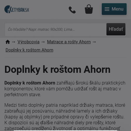
Môj účet
Hľadať
Výrobcovia
Matrace a rošty Ahorn
Doplnky k roštom Ahorn
Doplnky k roštom Ahorn
Doplnky k roštom Ahorn
zahŕňajú širokú škálu praktických
komponentov, ktoré vám pomôžu udržať rošt aj matrac v
perfektnom stave.
Medzi tieto doplnky patria napríklad držiaky matraca, ktoré
zabraňujú jej posúvaniu, náhradné lamely a ich držiaky
(kapsy aj objímky) pre prípadné opravy či vylepšenie roštu.
K dispozícii sú aj ďalšie náhradné diely pre rošty, ktoré
zabezpečujú predĺženú životnosť a optimálnu funkčnosť