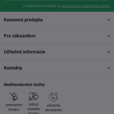
Prihlásením súhlasíte so
spracovaním osobných údajov
Kamenná predajňa
Pre zákazníkov
Užitočné informácie
Kontakty
Nadštandardné služby
odvoz
vynesenie
večerné
starého
tovaru
doručenie
tovaru